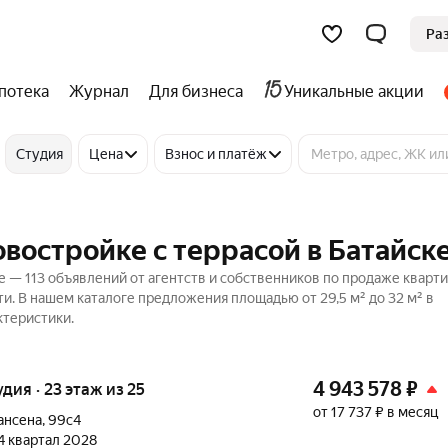
Ра
потека
Журнал
Для бизнеса
Уникальные акции
Студия
Цена
Взнос и платёж
овостройке с террасой в Батайск
е — 113 объявлений от агентств и собственников по продаже кварт
ти. В нашем каталоге предложения площадью от 29,5 м² до 32 м² в
ктеристики.
4 943 578
₽
удия · 23 этаж из 25
от 17 737 ₽ в месяц
ансена
,
99с4
 4 квартал 2028