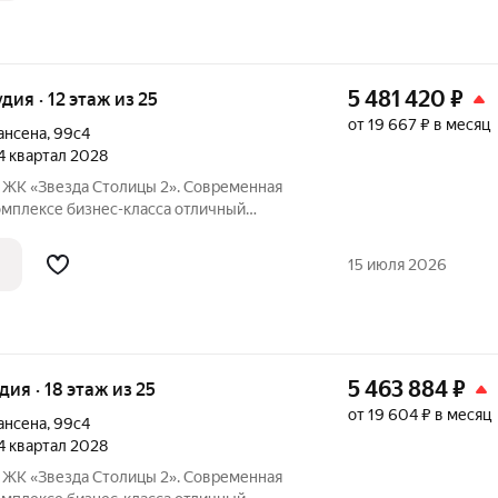
5 481 420
₽
удия · 12 этаж из 25
от 19 667 ₽ в месяц
ансена
,
99с4
 4 квартал 2028
я
ксе бизнес-класса отличный
инвестиций. Акции и условия
15 июля 2026
5 463 884
₽
удия · 18 этаж из 25
от 19 604 ₽ в месяц
ансена
,
99с4
 4 квартал 2028
я