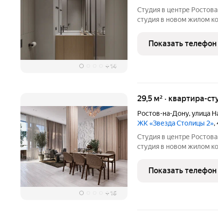
Студия в центре Ростова ЖК «Звезда Столицы 2». Современна
студия в новом жилом компле
вариант как для жизни, так и для 
покупки: Рассрочка 0% без переплат на 6 месяцев; Семейная
Показать телефон
ипотека 5%
+
14
29,5 м² · квартира-ст
Ростов-на-Дону
,
улица Н
ЖК «Звезда Столицы 2»
,
Студия в центре Ростова ЖК «Звезда Столицы 2». Современна
студия в новом жилом компле
вариант как для жизни, так и для 
покупки: Рассрочка 0% без переплат на 6 месяцев; Семейная
Показать телефон
ипотека 5% на
+
16