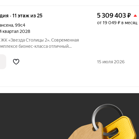
5 309 403
₽
удия · 11 этаж из 25
от 19 049 ₽ в месяц
ансена
,
99с4
 4 квартал 2028
я
ксе бизнес-класса отличный
инвестиций. Акции и условия
15 июля 2026
Ж