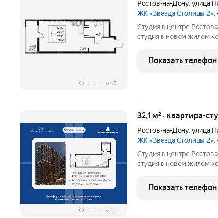
Ростов-на-Дону
,
улица Н
ЖК «Звезда Столицы 2»
,
Студия в центре Ростова ЖК «Звезда Столицы 2». Современна
студия в новом жилом компле
вариант как для жизни, так и для 
покупки: Рассрочка 0% без переплат на 6 месяцев; Семейная
Показать телефон
ипотека 5%
+
15
32,1 м² · квартира-ст
Ростов-на-Дону
,
улица Н
ЖК «Звезда Столицы 2»
,
Студия в центре Ростова ЖК «Звезда Столицы 2». Современна
студия в новом жилом компле
вариант как для жизни, так и для 
покупки: Рассрочка 0% без переплат на 6 месяцев; Семейная
Показать телефон
ипотека 5%
+
14