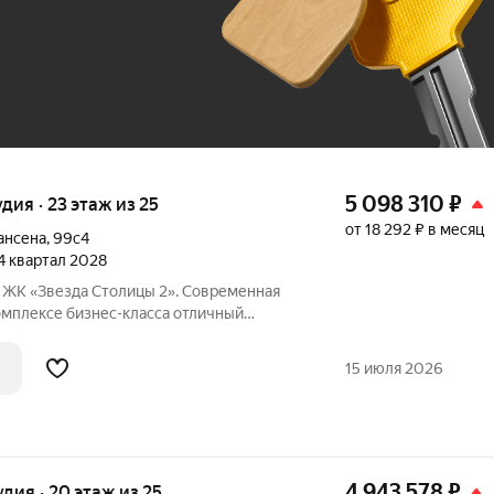
До 100 тыс. ₽
5 098 310
₽
удия · 23 этаж из 25
от 18 292 ₽ в месяц
ансена
,
99с4
 4 квартал 2028
я
ксе бизнес-класса отличный
инвестиций. Акции и условия
15 июля 2026
4 943 578
₽
удия · 20 этаж из 25