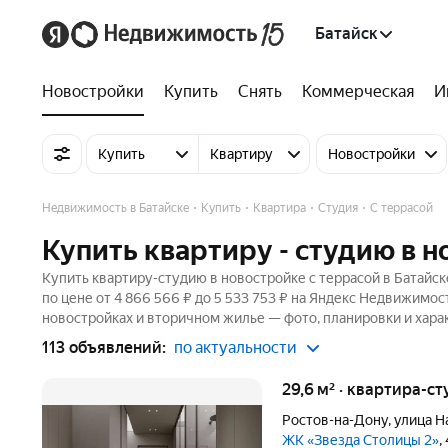
Батайск
Новостройки
Купить
Снять
Коммерческая
И
Купить
Квартиру
Новостройки
Недвижимость в Батайске
Купить
Квартира
Студия
С террасой
Купить квартиру - студию в н
Купить квартиру-студию в новостройке с террасой в Батайск
по цене от 4 866 566 ₽ до 5 533 753 ₽ на Яндекс Недвижимос
новостройках и вторичном жилье — фото, планировки и хара
113 объявлений:
по актуальности
29,6 м² · квартира-ст
Ростов-на-Дону
,
улица Н
ЖК «Звезда Столицы 2»
,