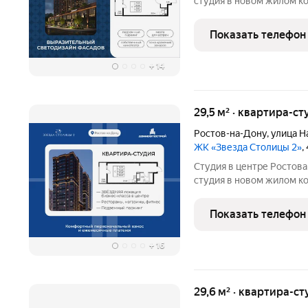
студия в новом жилом компле
вариант как для жизни, так и для 
покупки: Рассрочка 0% без переплат на 6 месяцев; Семейная
Показать телефон
ипотека 5%
+
14
29,5 м² · квартира-ст
Ростов-на-Дону
,
улица Н
ЖК «Звезда Столицы 2»
,
Студия в центре Ростова ЖК «Звезда Столицы 2». Современна
студия в новом жилом компле
вариант как для жизни, так и для 
покупки: Рассрочка 0% без переплат на 6 месяцев; Семейная
Показать телефон
ипотека 5% на
+
16
29,6 м² · квартира-ст