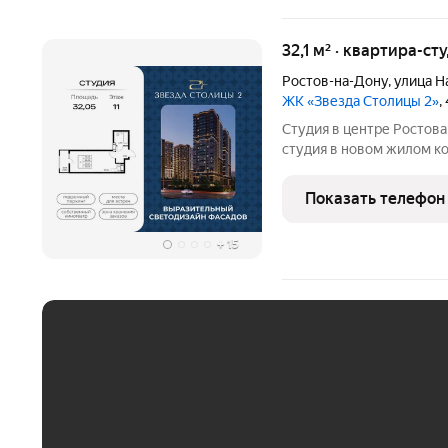
32,1 м² · квартира-ст
Ростов-на-Дону
,
улица Н
ЖК «Звезда Столицы 2»
,
Студия в центре Ростова ЖК «Звезда Столицы 2». Современна
студия в новом жилом компле
вариант как для жизни, так и для 
покупки: Рассрочка 0% без переплат на 6 месяцев; Семейная
Показать телефон
ипотека 5% на
+
15
ЕЖЕМЕСЯЧНЫЙ ПЛАТЁ