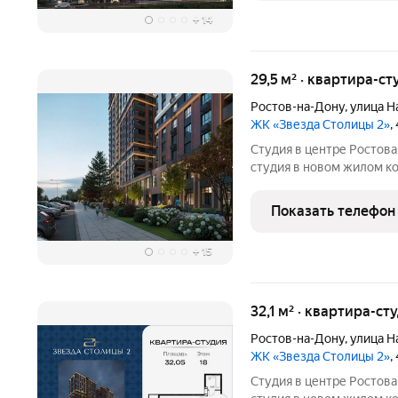
+
14
29,5 м² · квартира-ст
Ростов-на-Дону
,
улица Н
ЖК «Звезда Столицы 2»
,
Студия в центре Ростова ЖК «Звезда Столицы 2». Современна
студия в новом жилом компле
вариант как для жизни, так и для 
покупки: Рассрочка 0% без переплат на 6 месяцев; Семейная
Показать телефон
ипотека 5%
+
15
32,1 м² · квартира-ст
Ростов-на-Дону
,
улица Н
ЖК «Звезда Столицы 2»
,
Студия в центре Ростова ЖК «Звезда Столицы 2». Современна