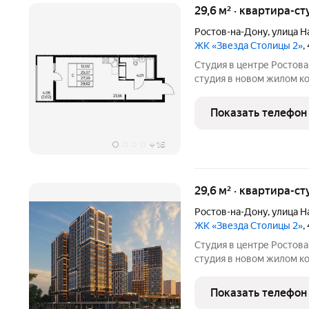
29,6 м² · квартира-ст
Ростов-на-Дону
,
улица Н
ЖК «Звезда Столицы 2»
,
Студия в центре Ростова ЖК «Звезда Столицы 2». Современна
студия в новом жилом компле
вариант как для жизни, так и для 
покупки: Рассрочка 0% без переплат на 6 месяцев; Семейная
Показать телефон
ипотека 5%
+
16
29,6 м² · квартира-ст
Ростов-на-Дону
,
улица Н
ЖК «Звезда Столицы 2»
,
Студия в центре Ростова ЖК «Звезда Столицы 2». Современна
студия в новом жилом компле
вариант как для жизни, так и для 
покупки: Рассрочка 0% без переплат на 6 месяцев; Семейная
Показать телефон
ипотека 5% на