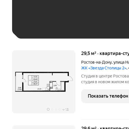
До 30 тыс. ₽
До 50 тыс. ₽
До 70 тыс. ₽
Больше 100 тыс. ₽
29,5 м² · квартира-ст
Ростов-на-Дону
,
улица Н
ЖК «Звезда Столицы 2»
,
Студия в центре Ростова ЖК «Звезда Столицы 2». Современна
студия в новом жилом компле
вариант как для жизни, так и для 
покупки: Рассрочка 0% без переплат на 6 месяцев; Семейная
Показать телефон
ипотека 5% на
+
13
29,6 м² · квартира-ст