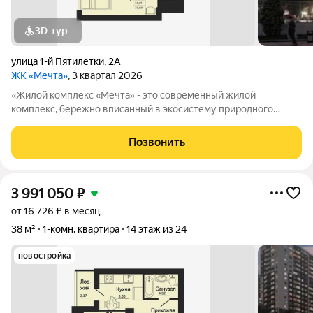
3D-тур
улица 1-й Пятилетки
,
2А
ЖК «Мечта»
, 3 квартал 2026
«Жилой комплекс «Мечта» - это современный жилой
комплекс, бережно вписанный в экосистему природного
ландшафта берега реки Койсуг в городе Батайск на улице 1-й
Пятилетки. Находясь в 10-ти минутах езды от центра одного из
Позвонить
крупнейших мегаполисов юга
3 991 050
₽
от 16 726 ₽ в месяц
38 м²
1-комн. квартира
14 этаж из 24
новостройка