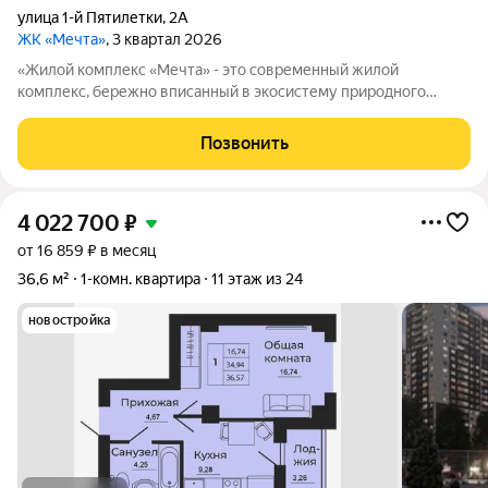
улица 1-й Пятилетки
,
2А
ЖК «Мечта»
, 3 квартал 2026
«Жилой комплекс «Мечта» - это современный жилой
комплекс, бережно вписанный в экосистему природного
ландшафта берега реки Койсуг в городе Батайск на улице 1-й
Пятилетки. Находясь в 10-ти минутах езды от центра одного из
Позвонить
крупнейших мегаполисов юга
4 022 700
₽
от 16 859 ₽ в месяц
36,6 м²
1-комн. квартира
11 этаж из 24
новостройка