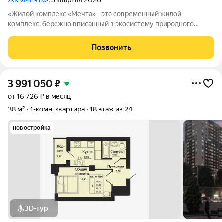
ЖК «Мечта»
, 3 квартал 2026
«Жилой комплекс «Мечта» - это современный жилой
комплекс, бережно вписанный в экосистему природного
ландшафта берега реки Койсуг в городе Батайск на улице 1-й
Пятилетки. Находясь в 10-ти минутах езды от центра одного из
Позвонить
крупнейших мегаполисов юга
3 991 050
₽
от 16 726 ₽ в месяц
38 м²
1-комн. квартира
18 этаж из 24
новостройка
3D-тур