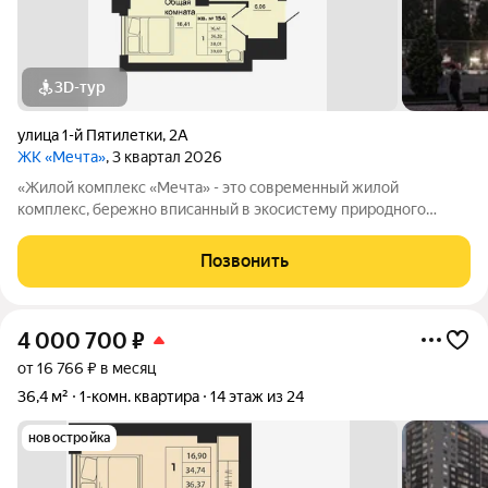
3D-тур
улица 1-й Пятилетки
,
2А
ЖК «Мечта»
, 3 квартал 2026
«Жилой комплекс «Мечта» - это современный жилой
комплекс, бережно вписанный в экосистему природного
ландшафта берега реки Койсуг в городе Батайск на улице 1-й
Пятилетки. Находясь в 10-ти минутах езды от центра одного из
Позвонить
крупнейших мегаполисов юга
4 000 700
₽
от 16 766 ₽ в месяц
36,4 м²
1-комн. квартира
14 этаж из 24
новостройка