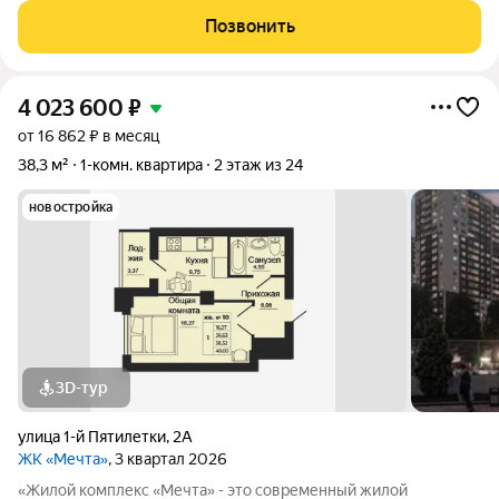
Пятилетки. Находясь в 10-ти минутах езды от центра одного из
Позвонить
крупнейших мегаполисов юга
4 023 600
₽
от 16 862 ₽ в месяц
38,3 м²
1-комн. квартира
2 этаж из 24
новостройка
3D-тур
улица 1-й Пятилетки
,
2А
ЖК «Мечта»
, 3 квартал 2026
«Жилой комплекс «Мечта» - это современный жилой