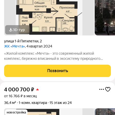
3D-тур
улица 1-й Пятилетки
,
2
ЖК «Мечта»
, 4 квартал 2024
«Жилой комплекс «Мечта» - это современный жилой
комплекс, бережно вписанный в экосистему природного
ландшафта берега реки Койсуг в городе Батайск на улице 1-й
Пятилетки. Находясь в 10-ти минутах езды от центра одного из
Позвонить
крупнейших мегаполисов юга
4 000 700
₽
от 16 766 ₽ в месяц
36,4 м²
1-комн. квартира
15 этаж из 24
новостройка