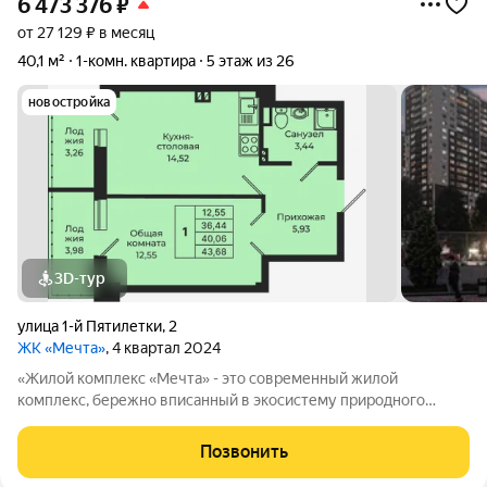
6 473 376
₽
от 27 129 ₽ в месяц
40,1 м²
1-комн. квартира
5 этаж из 26
новостройка
3D-тур
улица 1-й Пятилетки
,
2
ЖК «Мечта»
, 4 квартал 2024
«Жилой комплекс «Мечта» - это современный жилой
комплекс, бережно вписанный в экосистему природного
ландшафта берега реки Койсуг в городе Батайск на улице 1-й
Пятилетки. Находясь в 10-ти минутах езды от центра одного из
Позвонить
крупнейших мегаполисов юга