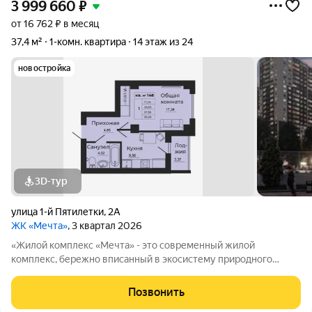
3 999 660
₽
от 16 762 ₽ в месяц
37,4 м²
1-комн. квартира
14 этаж из 24
новостройка
3D-тур
улица 1-й Пятилетки
,
2А
ЖК «Мечта»
, 3 квартал 2026
«Жилой комплекс «Мечта» - это современный жилой
комплекс, бережно вписанный в экосистему природного
ландшафта берега реки Койсуг в городе Батайск на улице 1-й
Пятилетки. Находясь в 10-ти минутах езды от центра одного из
Позвонить
крупнейших мегаполисов юга