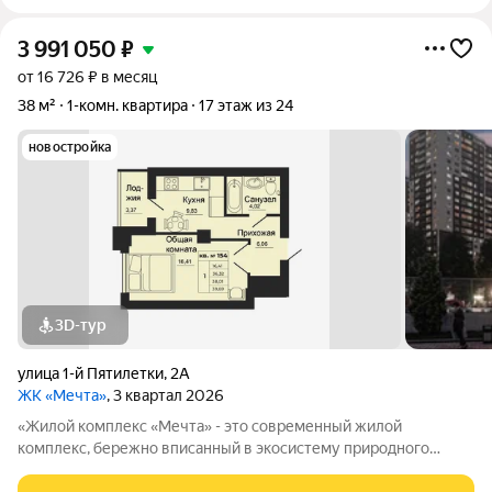
3 991 050
₽
от 16 726 ₽ в месяц
38 м²
1-комн. квартира
17 этаж из 24
новостройка
3D-тур
улица 1-й Пятилетки
,
2А
ЖК «Мечта»
, 3 квартал 2026
«Жилой комплекс «Мечта» - это современный жилой
комплекс, бережно вписанный в экосистему природного
ландшафта берега реки Койсуг в городе Батайск на улице 1-й