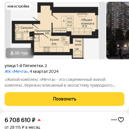
новостройка
3D-тур
улица 1-й Пятилетки
,
2
ЖК «Мечта»
, 4 квартал 2024
«Жилой комплекс «Мечта» - это современный жилой
комплекс, бережно вписанный в экосистему природного
ландшафта берега реки Койсуг в городе Батайск на улице 1-й
Пятилетки. Находясь в 10-ти минутах езды от центра одного из
Позвонить
крупнейших мегаполисов юга
6 708 610
₽
от 28 115 ₽ в месяц