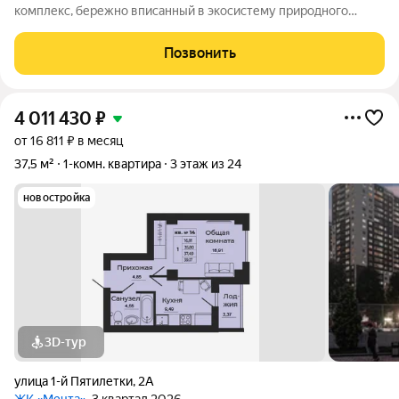
комплекс, бережно вписанный в экосистему природного
ландшафта берега реки Койсуг в городе Батайск на улице 1-й
Пятилетки. Находясь в 10-ти минутах езды от центра одного из
Позвонить
крупнейших мегаполисов юга
4 011 430
₽
от 16 811 ₽ в месяц
37,5 м²
1-комн. квартира
3 этаж из 24
новостройка
3D-тур
улица 1-й Пятилетки
,
2А