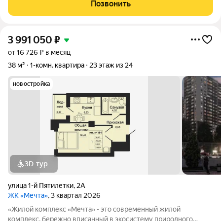
Пятилетки. Находясь в 10-ти минутах езды от центра одного из
Позвонить
крупнейших мегаполисов юга
3 991 050
₽
от 16 726 ₽ в месяц
38 м²
1-комн. квартира
23 этаж из 24
новостройка
3D-тур
улица 1-й Пятилетки
,
2А
ЖК «Мечта»
, 3 квартал 2026
«Жилой комплекс «Мечта» - это современный жилой
комплекс, бережно вписанный в экосистему природного