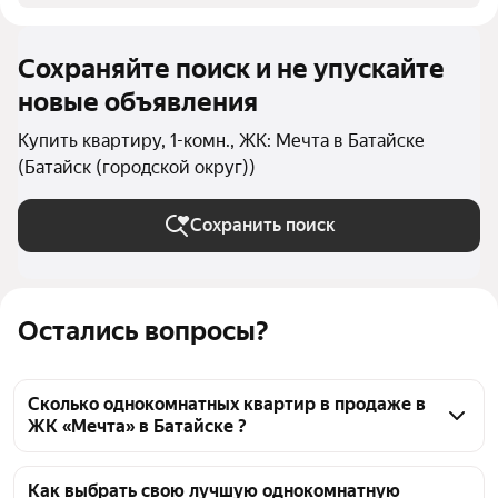
Сохраняйте поиск и не упускайте
новые объявления
Купить квартиру, 1-комн., ЖК: Мечта в Батайске
(Батайск (городской округ))
Сохранить поиск
Остались вопросы?
Сколько однокомнатных квартир в продаже в
ЖК «Мечта» в Батайске ?
На Яндекс Недвижимости в продаже в ЖК «Мечта» 
в Батайске 152 однокомнатных квартиры 152 
Как выбрать свою лучшую однокомнатную