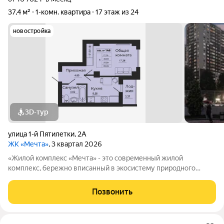
37,4 м²
1-комн. квартира
17 этаж из 24
новостройка
3D-тур
улица 1-й Пятилетки
,
2А
ЖК «Мечта»
, 3 квартал 2026
«Жилой комплекс «Мечта» - это современный жилой
комплекс, бережно вписанный в экосистему природного
ландшафта берега реки Койсуг в городе Батайск на улице 1-й
Пятилетки. Находясь в 10-ти минутах езды от центра одного из
Позвонить
крупнейших мегаполисов юга