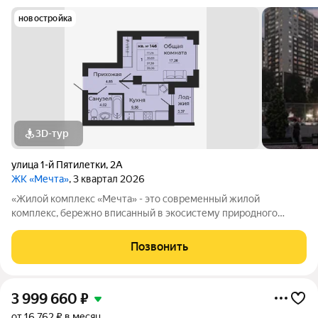
новостройка
3D-тур
улица 1-й Пятилетки
,
2А
ЖК «Мечта»
, 3 квартал 2026
«Жилой комплекс «Мечта» - это современный жилой
комплекс, бережно вписанный в экосистему природного
ландшафта берега реки Койсуг в городе Батайск на улице 1-й
Пятилетки. Находясь в 10-ти минутах езды от центра одного из
Позвонить
крупнейших мегаполисов юга
3 999 660
₽
от 16 762 ₽ в месяц