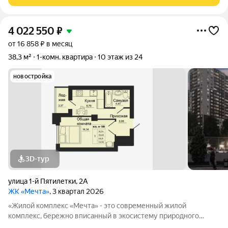
крупнейших мегаполисов юга
4 022 550
₽
от 16 858 ₽ в месяц
38,3 м²
1-комн. квартира
10 этаж из 24
новостройка
3D-тур
улица 1-й Пятилетки
,
2А
ЖК «Мечта»
, 3 квартал 2026
«Жилой комплекс «Мечта» - это современный жилой
комплекс, бережно вписанный в экосистему природного
ландшафта берега реки Койсуг в городе Батайск на улице 1-й