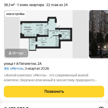
38,3 м²
1-комн. квартира
22 этаж из 24
новостройка
3D-тур
улица 1-й Пятилетки
,
2А
ЖК «Мечта»
, 3 квартал 2026
«Жилой комплекс «Мечта» - это современный жилой
комплекс, бережно вписанный в экосистему природного
ландшафта берега реки Койсуг в городе Батайск на улице 1-й
Пятилетки. Находясь в 10-ти минутах езды от центра одного из
Позвонить
крупнейших мегаполисов юга