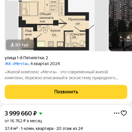
3D-тур
улица 1-й Пятилетки
,
2
ЖК «Мечта»
, 4 квартал 2024
«Жилой комплекс «Мечта» - это современный жилой
комплекс, бережно вписанный в экосистему природного
ландшафта берега реки Койсуг в городе Батайск на улице 1-й
Пятилетки. Находясь в 10-ти минутах езды от центра одного из
Позвонить
крупнейших мегаполисов юга
3 999 660
₽
от 16 762 ₽ в месяц
37,4 м²
1-комн. квартира
20 этаж из 24