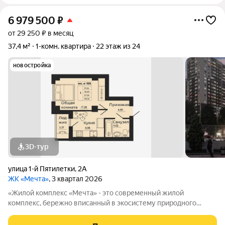
6 979 500
₽
от 29 250 ₽ в месяц
37,4 м²
1-комн. квартира
22 этаж из 24
новостройка
3D-тур
улица 1-й Пятилетки
,
2А
ЖК «Мечта»
, 3 квартал 2026
«Жилой комплекс «Мечта» - это современный жилой
комплекс, бережно вписанный в экосистему природного
ландшафта берега реки Койсуг в городе Батайск на улице 1-й
Пятилетки. Находясь в 10-ти минутах езды от центра одного из