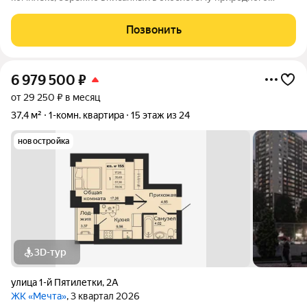
ландшафта берега реки Койсуг в городе Батайск на улице 1-й
Пятилетки. Находясь в 10-ти минутах езды от центра одного из
Позвонить
крупнейших мегаполисов юга
6 979 500
₽
от 29 250 ₽ в месяц
37,4 м²
1-комн. квартира
15 этаж из 24
новостройка
3D-тур
улица 1-й Пятилетки
,
2А
ЖК «Мечта»
, 3 квартал 2026