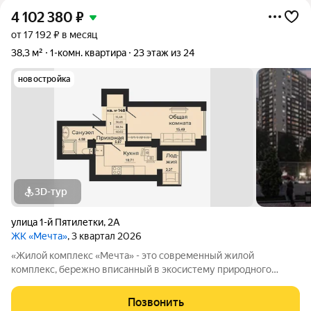
4 102 380
₽
от 17 192 ₽ в месяц
38,3 м²
1-комн. квартира
23 этаж из 24
новостройка
3D-тур
улица 1-й Пятилетки
,
2А
ЖК «Мечта»
, 3 квартал 2026
«Жилой комплекс «Мечта» - это современный жилой
комплекс, бережно вписанный в экосистему природного
ландшафта берега реки Койсуг в городе Батайск на улице 1-й
Пятилетки. Находясь в 10-ти минутах езды от центра одного из
Позвонить