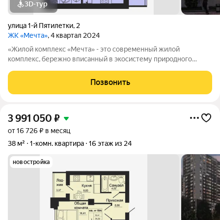
3D-тур
улица 1-й Пятилетки
,
2
ЖК «Мечта»
, 4 квартал 2024
«Жилой комплекс «Мечта» - это современный жилой
комплекс, бережно вписанный в экосистему природного
ландшафта берега реки Койсуг в городе Батайск на улице 1-й
Пятилетки. Находясь в 10-ти минутах езды от центра одного из
Позвонить
крупнейших мегаполисов юга
3 991 050
₽
от 16 726 ₽ в месяц
38 м²
1-комн. квартира
16 этаж из 24
новостройка