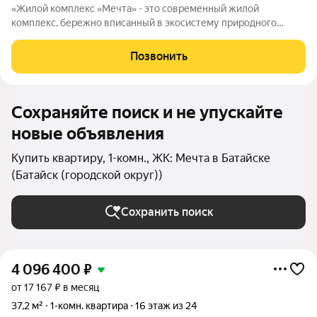
«Жилой комплекс «Мечта» - это современный жилой
комплекс, бережно вписанный в экосистему природного
ландшафта берега реки Койсуг в городе Батайск на улице 1-й
Пятилетки. Находясь в 10-ти минутах езды от центра одного из
Позвонить
крупнейших мегаполисов юга
Сохраняйте поиск и не упускайте
новые объявления
Купить квартиру, 1-комн., ЖК: Мечта в Батайске
(Батайск (городской округ))
Сохранить поиск
4 096 400
₽
от 17 167 ₽ в месяц
37,2 м²
1-комн. квартира
16 этаж из 24