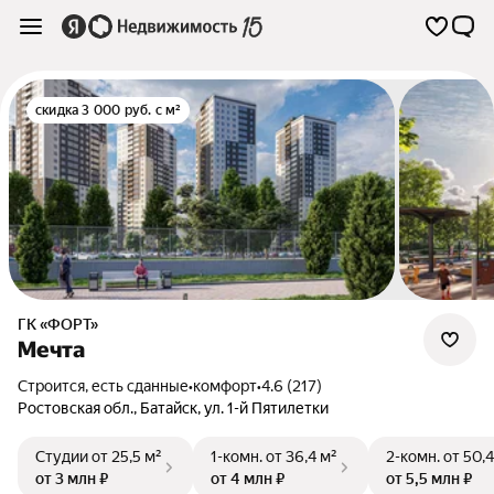
скидка 3 000 руб. с м²
ГК «ФОРТ»
Мечта
Строится, есть сданные
•
комфорт
•
4.6 (217)
Ростовская обл.
,
Батайск
,
ул. 1-й Пятилетки
Студии
от 25,5 м²
1-комн.
от 36,4 м²
2-комн.
от 50,4
от 3 млн ₽
от 4 млн ₽
от 5,5 млн ₽