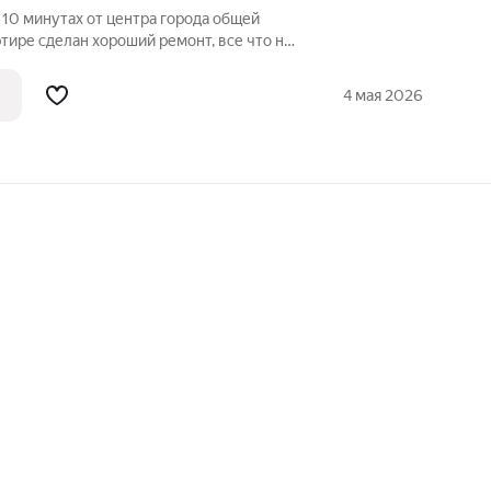
в 10 минутах от центра города общей
ртире сделан хороший ремонт, все что на
росторная комната 18 кв.м., 9 кв.м. кухня
лкон 3.5 кв.м. Развитая инфраструктура
4 мая 2026