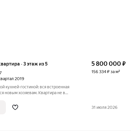
5 800 000
₽
 квартира · 3 этаж из 5
156 334 ₽ за м²
7
 квартал 2019
ой кухней-гостиной: вся встроенная
ся новым хозяевам. Квартира не в
место за
 лифт, на закрытой территории несколько
31 июля 2026