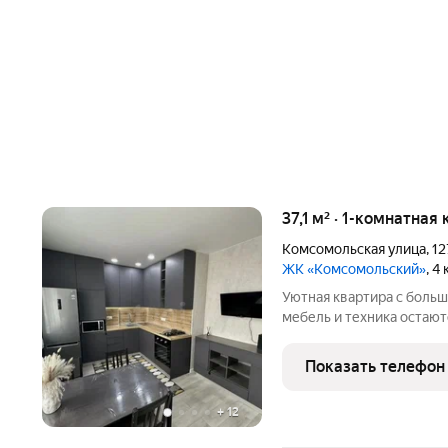
37,1 м² · 1-комнатная
Комсомольская улица
,
12
ЖК «Комсомольский»
, 4
Уютная квартира с больш
мебель и техника остают
ипотеке. Рядом с подъездом собственное парковочное 
шлагбаумом, в доме есть
Показать телефон
детских и
+
12