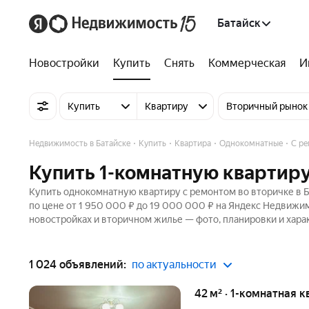
Батайск
Новостройки
Купить
Снять
Коммерческая
И
Купить
Квартиру
Вторичный рынок
Недвижимость в Батайске
Купить
Квартира
Однокомнатные
С ре
Купить 1-комнатную квартиру
Купить однокомнатную квартиру с ремонтом во вторичке в Б
по цене от 1 950 000 ₽ до 19 000 000 ₽ на Яндекс Недвижим
новостройках и вторичном жилье — фото, планировки и хара
1 024 объявлений:
по актуальности
42 м² · 1-комнатная к