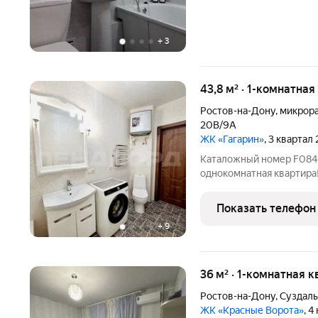
+
3
43,8 м² · 1-комнатна
Ростов-на-Дону
,
микрор
20В/9А
ЖК «Гагарин»
, 3 квартал
Каталожный номер F084644 ! Не фейк ! Продаётся отличная
однокомнатная квартира! 
Красивый чистый подъезд
Большой двор с детской
Показать телефон
школы, детские сады,
+
9
36 м² · 1-комнатная к
Ростов-на-Дону
,
Суздаль
ЖК «Красные Ворота»
, 4