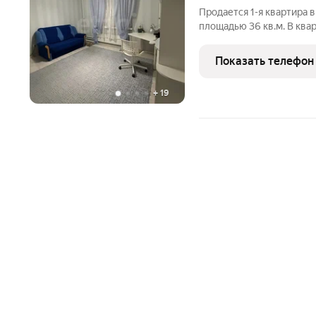
Продается 1-я квартира 
площадью 36 кв.м. В ква
фото остается. Большая п
и большой просторный ба
Показать телефон
+
19