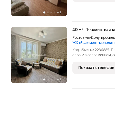
+
2
40 м² · 1-комнатная к
Ростов-на-Дону
,
проспе
ЖК «5 элемент-монолит
Код объекта: 2236885. П
евро-2 в современном, 
Общая площадь 39,6м.кв.
Выполнен качественный 
Показать телефон
установлена и
+
9