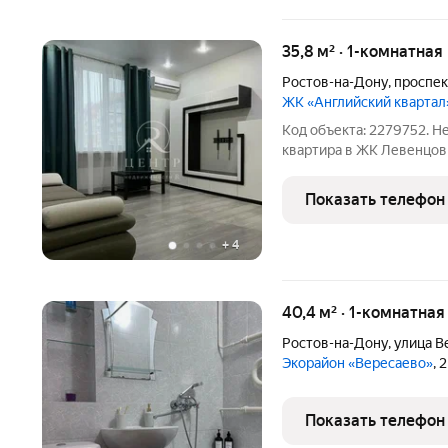
35,8 м² · 1-комнатная
Ростов-на-Дону
,
проспе
ЖК «Английский квартал
Код объекта: 2279752. Н
квартира в ЖК Левенцовка
уютная однокомнатная к
востребованных районов Ростова ЖК «Левенцо
Показать телефон
27/1). Это
+
4
40,4 м² · 1-комнатна
Ростов-на-Дону
,
улица В
Экорайон «Вересаево»
, 
Показать телефон