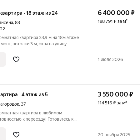
6 400 000
₽
 квартира · 18 этаж из 24
188 791 ₽ за м²
ансена
,
83
022
мнатная квартира 33,9 м на 18м этаже
онт, потолки 3 м, окна на улицу.
,3 м. Есть балкон и
ы кондиционер, холодильник, стиральная
1 июля 2026
3 550 000
₽
вартира · 4 этаж из 5
114 516 ₽ за м²
агородок
,
37
омнатная квартира в любимом
тью к переезду! Готовьтесь к
хлопот: В квартире остаётся вся
хника. Вам нужно лишь зайти с
20 ноября 2025
 начинать