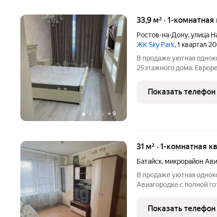
33,9 м² · 1-комнатная
Ростов-на-Дону
,
улица Н
ЖК Sky Park
, 1 квартал 2
В продаже уютная одноко
25этажного дома. Еврорем
Просторная кухня 10,7 м, жилая зона 16
гардеробная. Установлен
Показать телефон
машина;
+
9
31 м² · 1-комнатная к
Батайск
,
микрорайон Ави
В продаже уютная однок
Авиагородке с полной готовнос
новому этапу жизни без 
необходимая мебель и те
Показать телефон
чемоданами и можно