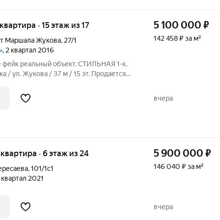
5 100 000
₽
 квартира · 15 этаж из 17
142 458 ₽ за м²
кт Маршала Жукова
,
27/1
»
, 2 квартал 2016
е фейк реальный объект. СТИЛЬНАЯ 1-к.
 / ул. Жукова / 37 м / 15 эт. Продается
вартира в одном из самых
вка» (ул. Жукова,
вчера
5 900 000
₽
я квартира · 6 этаж из 24
146 040 ₽ за м²
ересаева
,
101/1c1
2 квартал 2021
вчера