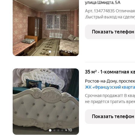
улица Шмидта
,
5А
Арт. 134774835 Отличная
,быстрый выход на сделк
очень теплая уютная ква
кирпичное отопление, ч
Показать телефон
платежи.
+
24
35 м² · 1-комнатная 
Ростов-на-Дону
,
проспе
ЖК «Французский кварт
Срочная продажа!!! В квар
не придётся тратить врем
наличии: духовой шкаф, 
микроволновая печь и ча
Показать телефон
отличное место для
+
10