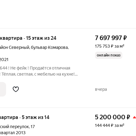
7 697 997
₽
я квартира · 15 этаж из 24
175 753 ₽ за м²
айон Северный
,
бульвар Комарова
,
онлайн показ
 2021
Тёплая, светлая, с мебелью на кухне!
, консьерж, закрытая территория!
 площадкой В шаговой доступности
вчера
5 200 000
₽
вартира · 5 этаж из 14
144 444 ₽ за м²
ский переулок
,
17
 квартал 2013