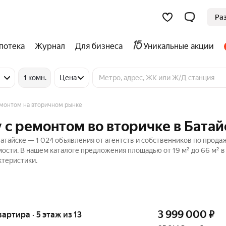
Ра
потека
Журнал
Для бизнеса
Уникальные акции
1 комн.
Цена
монтом на вторичном рынке
 с ремонтом во вторичке в Батай
атайске — 1 024 объявления от агентств и собственников по прода
ости. В нашем каталоге предложения площадью от 19 м² до 66 м² в
ктеристики.
3 999 000
₽
вартира · 5 этаж из 13