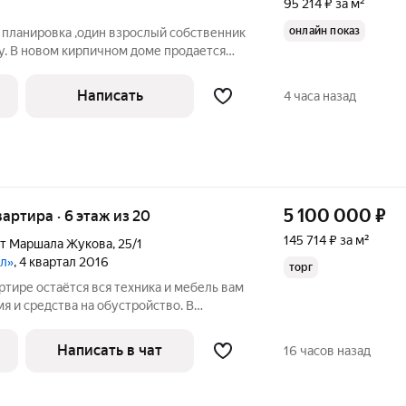
95 214 ₽ за м²
онлайн показ
 планировка ,один взрослый собственник
у. В новом кирпичном доме продается
ртира. В доме установлено автономное
то существенно экономит коммунальные
Написать
4 часа назад
5 100 000
₽
квартира · 6 этаж из 20
145 714 ₽ за м²
кт Маршала Жукова
,
25/1
ал»
, 4 квартал 2016
торг
тире остаётся вся техника и мебель вам
я и средства на обустройство. В
плита, стиральная машина,
йник. Также в квартире есть балкон
Написать в чат
16 часов назад