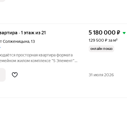
5 180 000
₽
вартира · 1 этаж из 21
129 500 ₽ за м²
кт Солженицына
,
13
»
онлайн показ
родаётся просторная квартира формата
семейном жилом комплексе "5 Элемент".
, кухня-гостиная площадью 19 м.кв.
ремонт, вся необходимая техника
31 июля 2026