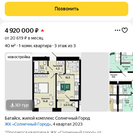
детские сады, школы, поликлиника, супермаркеты,
продуктовый рынок, остановка общественного транспорта.
Позвонить
Этажность домов: 9 этажей Срок сдачи
4 920 000
₽
от 20 619 ₽ в месяц
40 м²
1-комн. квартира
3 этаж из 3
новостройка
3D-тур
Батайск
,
жилой комплекс Солнечный Город
ЖК «Солнечный Город»
, 4 квартал 2023
"Продается квартира в ЖК «Солнечный город» от