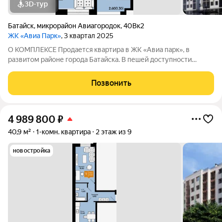
3D-тур
Батайск
,
микрорайон Авиагородок
,
40Вк2
ЖК «Авиа Парк»
, 3 квартал 2025
О КОМПЛЕКСЕ Продается квартира в ЖК «Авиа парк», в
развитом районе города Батайска. В пешей доступности
детские сады, школы, поликлиника, супермаркеты,
продуктовый рынок, остановка общественного транспорта.
Позвонить
Этажность домов: 9 этажей Срок сдачи
4 989 800
₽
40,9 м²
1-комн. квартира
2 этаж из 9
новостройка