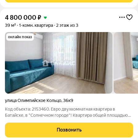
4 800 000
₽
39 м²
1-комн. квартира
2 этаж из 3
онлайн показ
улица Олимпийское Кольцо
,
36к9
Код объекта: 2153460. Евро двухкомнатная квартира в
Батайске, в "Солнечном городе"! Квартира общей площадью
38 м. , расположенная на 2 этаже 3 этажного дома,
построенного в 2022 году. Монолитный дом построен по
Позвонить
самым современным технологиям