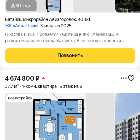
3D-тур
Батайск
,
микрорайон Авиагородок
,
40Вк1
ЖК «Авиа Парк»
, 3 квартал 2025
О КОМПЛЕКСЕ Продается квартира в ЖК «Авиапарк», в
развитом районе города Батайска. В пешей доступности
детские сады, школы, поликлиника, супермаркеты,
продуктовый рынок, остановка общественного транспорта.
Позвонить
Этажность домов: 9 этажей Срок сдачи
4 674 800
₽
37,7 м²
1-комн. квартира
5 этаж из 9
новостройка