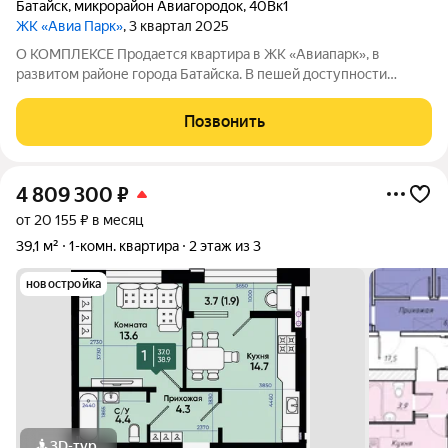
Батайск
,
микрорайон Авиагородок
,
40Вк1
ЖК «Авиа Парк»
, 3 квартал 2025
О КОМПЛЕКСЕ Продается квартира в ЖК «Авиапарк», в
развитом районе города Батайска. В пешей доступности
детские сады, школы, поликлиника, супермаркеты,
продуктовый рынок, остановка общественного транспорта.
Позвонить
Этажность домов: 9 этажей Срок сдачи
4 809 300
₽
от 20 155 ₽ в месяц
39,1 м²
1-комн. квартира
2 этаж из 3
новостройка
3D-тур