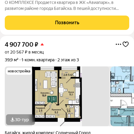
О КОМПЛЕКСЕ Продается квартира в ЖК «Авиапарк», в
развитом районе города Батайска. В пешей доступности
детские сады, школы, поликлиника, супермаркеты,
продуктовый рынок, остановка общественного транспорта.
Позвонить
Этажность домов: 9 этажей Срок сдачи
4 907 700
₽
от 20 567 ₽ в месяц
39,9 м²
1-комн. квартира
2 этаж из 3
новостройка
3D-тур
Батайск
,
жилой комплекс Солнечный Город