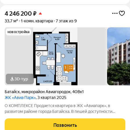
4 246 200
₽
33,7 м²
1-комн. квартира
7 этаж из 9
новостройка
3D-тур
Батайск
,
микрорайон Авиагородок
,
40Вк1
ЖК «Авиа Парк»
, 3 квартал 2025
О КОМПЛЕКСЕ Продается квартира в ЖК «Авиапарк», в
развитом районе города Батайска. В пешей доступности
детские сады, школы, поликлиника, супермаркеты,
продуктовый рынок, остановка общественного транспорта.
Позвонить
Этажность домов: 9 этажей Срок сдачи