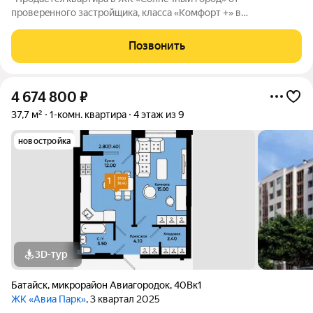
пpoвеpeннoго зaстрoйщикa, класса «Комфорт +» в
экологически чистом районе города Батайска! Жилой
комплекс расположен неподалёку от водоёма, и имеет
Позвонить
благоустроенную набережную. Дорога от комплекса до
4 674 800
₽
37,7 м²
1-комн. квартира
4 этаж из 9
новостройка
3D-тур
Батайск
,
микрорайон Авиагородок
,
40Вк1
ЖК «Авиа Парк»
, 3 квартал 2025