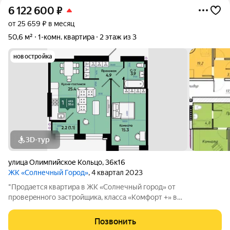
6 122 600
₽
от 25 659 ₽ в месяц
50,6 м²
1-комн. квартира
2 этаж из 3
новостройка
3D-тур
улица Олимпийское Кольцо
,
36к16
ЖК «Солнечный Город»
, 4 квартал 2023
"Продается квартира в ЖК «Солнечный город» от
пpoвеpeннoго зaстрoйщикa, класса «Комфорт +» в
экологически чистом районе города Батайска! Жилой
комплекс расположен неподалёку от водоёма, и имеет
Позвонить
благоустроенную набережную. Дорога от комплекса до