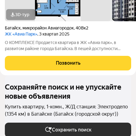
3D-тур
Батайск
,
микрорайон Авиагородок
,
40Вк2
ЖК «Авиа Парк»
, 3 квартал 2025
О КОМПЛЕКСЕ Продается квартира в ЖК «Авиа парк», в
развитом районе города Батайска. В пешей доступности
детские сады, школы, поликлиника, супермаркеты,
продуктовый рынок, остановка общественного транспорта.
Позвонить
Этажность домов: 9 этажей Срок сдачи
Сохраняйте поиск и не упускайте
новые объявления
Купить квартиру, 1-комн., Ж/Д станция: Электродепо
(1354 км) в Батайске (Батайск (городской округ))
Сохранить поиск