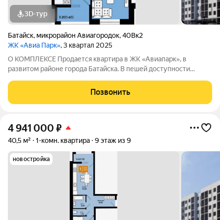
3D-тур
Батайск
,
микрорайон Авиагородок
,
40Вк2
ЖК «Авиа Парк»
, 3 квартал 2025
О КОМПЛЕКСЕ Продается квартира в ЖК «Авиапарк», в
развитом районе города Батайска. В пешей доступности
детские сады, школы, поликлиника, супермаркеты,
продуктовый рынок, остановка общественного транспорта.
Позвонить
Этажность домов: 9 этажей Срок сдачи
4 941 000
₽
40,5 м²
1-комн. квартира
9 этаж из 9
новостройка