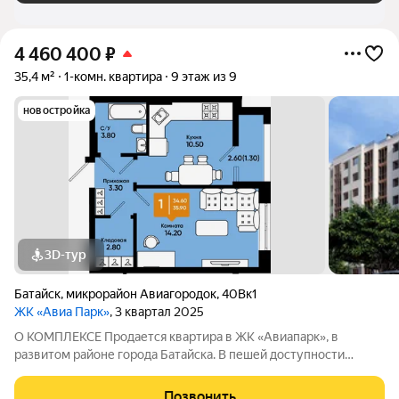
4 460 400
₽
35,4 м²
1-комн. квартира
9 этаж из 9
новостройка
3D-тур
Батайск
,
микрорайон Авиагородок
,
40Вк1
ЖК «Авиа Парк»
, 3 квартал 2025
О КОМПЛЕКСЕ Продается квартира в ЖК «Авиапарк», в
развитом районе города Батайска. В пешей доступности
детские сады, школы, поликлиника, супермаркеты,
продуктовый рынок, остановка общественного транспорта.
Позвонить