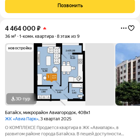
продуктовый рынок, остановка общественного транспорта.
Позвонить
Этажность домов: 9 этажей Срок сдачи
4 464 000
₽
36 м²
1-комн. квартира
8 этаж из 9
новостройка
3D-тур
Батайск
,
микрорайон Авиагородок
,
40Вк1
ЖК «Авиа Парк»
, 3 квартал 2025
О КОМПЛЕКСЕ Продается квартира в ЖК «Авиапарк», в
развитом районе города Батайска. В пешей доступности