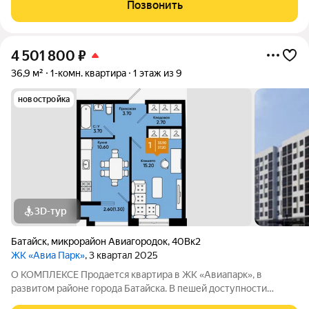
продуктовый рынок, остановка общественного транспорта.
Позвонить
Этажность домов: 9 этажей Срок сдачи
4 501 800
₽
36,9 м²
1-комн. квартира
1 этаж из 9
новостройка
3D-тур
Батайск
,
микрорайон Авиагородок
,
40Вк2
ЖК «Авиа Парк»
, 3 квартал 2025
О КОМПЛЕКСЕ Продается квартира в ЖК «Авиапарк», в
развитом районе города Батайска. В пешей доступности
детские сады, школы, поликлиника, супермаркеты,