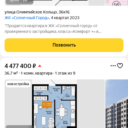
улица Олимпийское Кольцо
,
36к16
ЖК «Солнечный Город»
, 4 квартал 2023
"Продается квартира в ЖК «Солнечный город» от
пpoвеpeннoго зaстрoйщикa, класса «Комфорт +» в
экологически чистом районе города Батайска! Жилой
комплекс расположен неподалёку от водоёма, и имеет
Позвонить
благоустроенную набережную. Дорога от комплекса до
4 477 400
₽
36,7 м²
1-комн. квартира
1 этаж из 9
новостройка