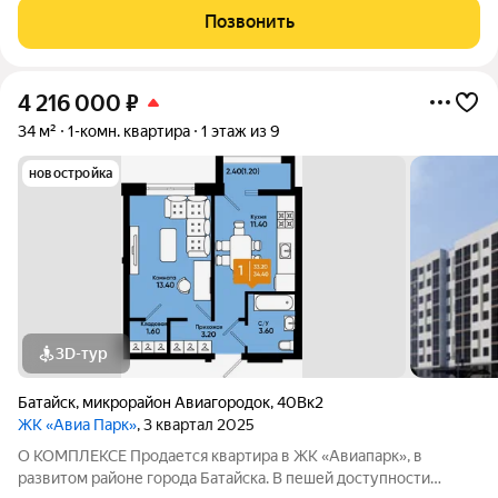
комплекс расположен неподалёку от водоёма, и имеет
Позвонить
благоустроенную набережную. Дорога от комплекса до
4 216 000
₽
34 м²
1-комн. квартира
1 этаж из 9
новостройка
3D-тур
Батайск
,
микрорайон Авиагородок
,
40Вк2
ЖК «Авиа Парк»
, 3 квартал 2025
О КОМПЛЕКСЕ Продается квартира в ЖК «Авиапарк», в
развитом районе города Батайска. В пешей доступности