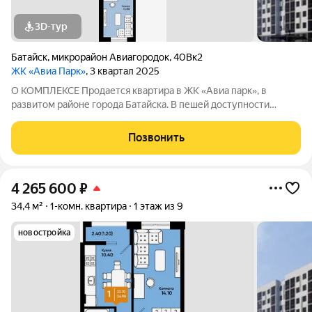
3D-тур
Батайск
,
микрорайон Авиагородок
,
40Вк2
ЖК «Авиа Парк»
, 3 квартал 2025
О КОМПЛЕКСЕ Продается квартира в ЖК «Авиа парк», в
развитом районе города Батайска. В пешей доступности
детские сады, школы, поликлиника, супермаркеты,
продуктовый рынок, остановка общественного транспорта.
Позвонить
Этажность домов: 9 этажей Срок сдачи
4 265 600
₽
34,4 м²
1-комн. квартира
1 этаж из 9
новостройка