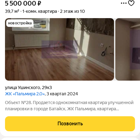
5 500 000
₽
39,7 м²
1-комн. квартира
2 этаж из 10
новостройка
улица Ушинского
,
29к3
ЖК «Пальмира 2.0»
, 3 квартал 2024
Объект №28. Продается однокомнатная квартира улучшенной
планировки в городе Батайск, ЖК Пальмира, квартира
площадью: 39,7 кв.м., расположена на втором этаже, жилая
площадь: 13,5 кв.м., кухня просторная, площадью: 16,47 кв.м.,
Позвонить
выход на лоджию из