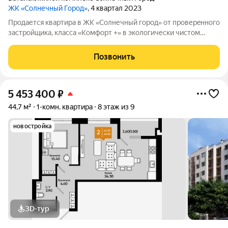
ЖК «Солнечный Город»
, 4 квартал 2023
Продается квартира в ЖК «Солнечный город» от пpoвеpeннoго
зaстрoйщикa, класса «Комфорт +» в экологически чистом
районе города Батайска! Жилой комплекс расположен
неподалёку от водоёма, и имеет благоустроенную
Позвонить
набережную. Дорога от комплекса до центра
5 453 400
₽
44,7 м²
1-комн. квартира
8 этаж из 9
новостройка
3D-тур