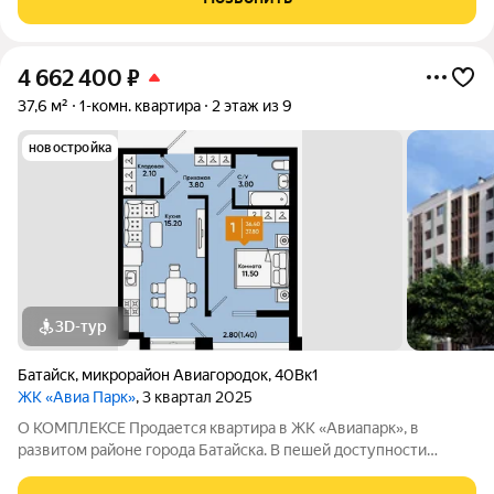
Этажность домов: 9 этажей Срок сдачи
4 662 400
₽
37,6 м²
1-комн. квартира
2 этаж из 9
новостройка
3D-тур
Батайск
,
микрорайон Авиагородок
,
40Вк1
ЖК «Авиа Парк»
, 3 квартал 2025
О КОМПЛЕКСЕ Продается квартира в ЖК «Авиапарк», в
развитом районе города Батайска. В пешей доступности
детские сады, школы, поликлиника, супермаркеты,