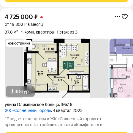
4 725 000
₽
от 19 802 ₽ в месяц
37,8 м²
1-комн. квартира
1 этаж из 3
новостройка
3D-тур
улица Олимпийское Кольцо
,
36к16
ЖК «Солнечный Город»
, 4 квартал 2023
"Продается квартира в ЖК «Солнечный город» от
пpoвеpeннoго зaстрoйщикa, класса «Комфорт +» в
экологически чистом районе города Батайска! Жилой