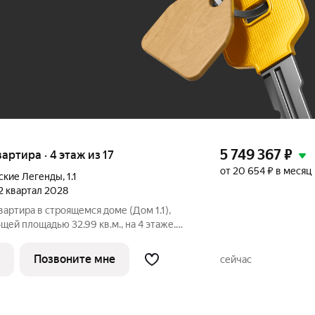
До 100 тыс. ₽
5 749 367
₽
вартира · 4 этаж из 17
от 20 654 ₽ в месяц
ские Легенды
,
1.1
 2 квартал 2028
вартира в строящемся доме (Дом 1.1),
общей площадью 32.99 кв.м., на 4 этаже.
когда любимая футбольная команда
льствием спешить после работы на
Позвоните мне
сейчас