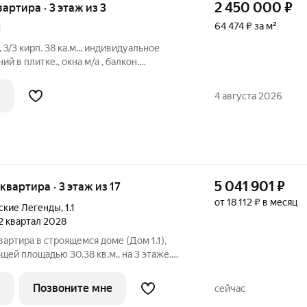
2 450 000
₽
вартира · 3 этаж из 3
64 474 ₽ за м²
1
 3/3 кирп. 38 ка.м.., индивидуальное
й в плитке., окна м/а , балкон.
ичное- встроенная кухня, на полу
, с развитой инфраструктурой. Рядом
4 августа 2026
5 041 901
₽
 квартира · 3 этаж из 17
от 18 112 ₽ в месяц
ские Легенды
,
1.1
 2 квартал 2028
вартира в строящемся доме (Дом 1.1),
общей площадью 30.38 кв.м., на 3 этаже.
когда любимая футбольная команда
льствием спешить после работы на
Позвоните мне
сейчас