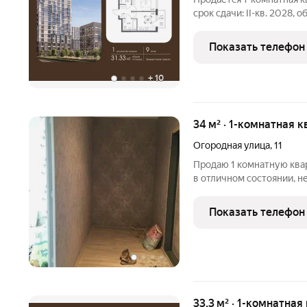
срок сдачи: II-кв. 2028, 
Чувствовать гордость, 
забивает гол, и с удово
Показать телефон
тренировку по
+
10
34 м² · 1-комнатная к
Огородная улица
,
11
Продаю 1 комнатную квар
в отличном состоянии, н
инфраструктура. Все в ш
Показать телефон
33,3 м² · 1-комнатная