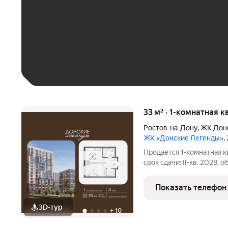
До 30 тыс. ₽
До 50 тыс. ₽
До 70 тыс. ₽
Больше 100 тыс. ₽
33 м² · 1-комнатная к
Ростов-на-Дону
,
ЖК Дон
ЖК «Донские Легенды»
,
Продаётся 1-комнатная к
срок сдачи: II-кв. 2028, 
Чувствовать гордость, 
забивает гол, и с удово
Показать телефон
тренировку по
3D-тур
+
10