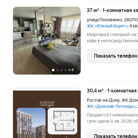
37 м² · 1-комнатная к
улица Половинко
,
280/10
ЖК «Южный Берег»
, 4 к
Квартира в северной час
кафе в непосредственно
общественного транспорт
открытая на прилегающе
Показать телефон
Характеристики Дом кир
+
4
30,4 м² · 1-комнатная
Ростов-на-Дону
,
ЖК Дон
ЖК «Донские Легенды»
,
Продаётся 1-комнатная к
срок сдачи: II-кв. 2028, 
Чувствовать гордость, 
забивает гол, и с удово
Показать телефон