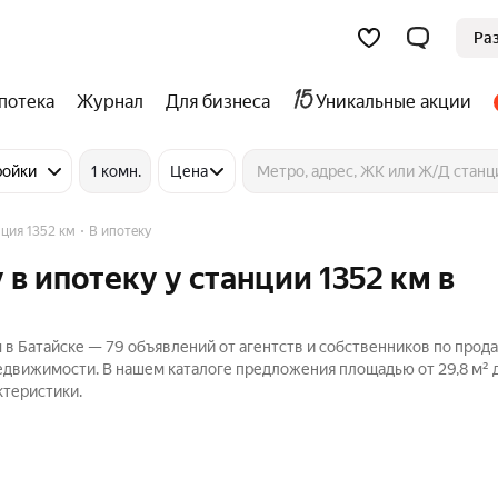
Ра
потека
Журнал
Для бизнеса
Уникальные акции
ройки
1 комн.
Цена
ция 1352 км
В ипотеку
в ипотеку у станции 1352 км в
 в Батайске — 79 объявлений от агентств и собственников по прод
едвижимости. В нашем каталоге предложения площадью от 29,8 м² д
ктеристики.