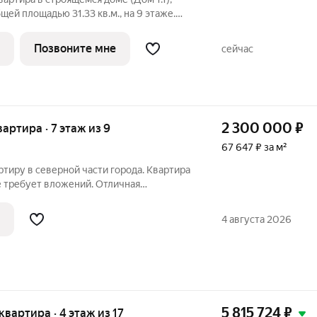
общей площадью 31.33 кв.м., на 9 этаже.
когда любимая футбольная команда
льствием спешить после работы на
Позвоните мне
сейчас
2 300 000
₽
вартира · 7 этаж из 9
67 647 ₽ за м²
тиру в северной части города. Квартира
е требует вложений. Отличная
аговой доступности. Ипотека подходит.
4 августа 2026
5 815 724
₽
 квартира · 4 этаж из 17