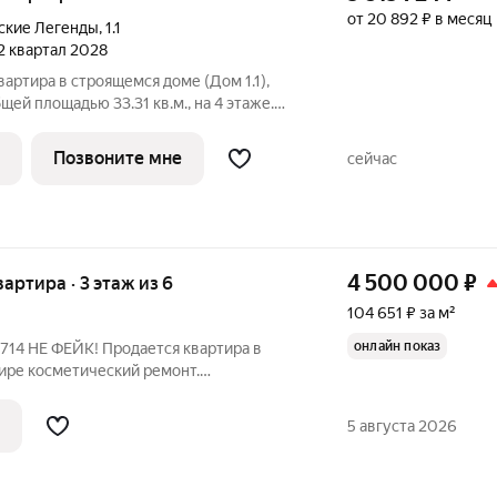
от 20 892 ₽ в месяц
ские Легенды
,
1.1
 2 квартал 2028
вартира в строящемся доме (Дом 1.1),
общей площадью 33.31 кв.м., на 4 этаже.
когда любимая футбольная команда
льствием спешить после работы на
Позвоните мне
сейчас
4 500 000
₽
вартира · 3 этаж из 6
104 651 ₽ за м²
онлайн показ
тире косметический ремонт.
ие. Низкие коммунальные платежи.
о. Двор закрытый с большой парковкой,
5 августа 2026
ео