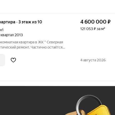
4 600 000
₽
вартира · 3 этаж из 10
121 053 ₽ за м²
к1
4 квартал 2013
комнатная квартира в ЖК " Северная
тический ремонт. Частично остаётся
бнее по телефону, звоните ответим на
4 августа 2026
Ж