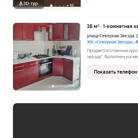
3D-тур
+
10
38 м² · 1-комнатная к
улица Северная Звезда
,
2
ЖК «Северная Звезда»
, 
Продается отличная одно
звезда". Выполнен косме
мебель и техника. Подро
все вопросы.
Показать телефон
+
9
ЕЖЕМЕСЯЧНЫЙ ПЛАТЁ