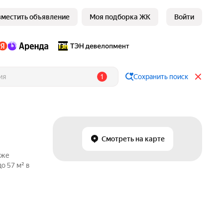
зместить объявление
Моя подборка ЖК
Войти
1
Сохранить поиск
Смотреть на карте
аже
о 57 м² в