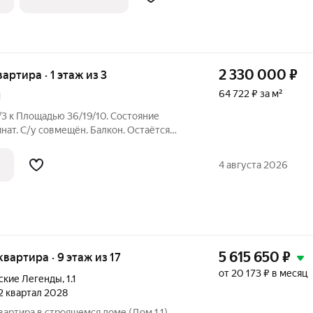
2 330 000
₽
вартира · 1 этаж из 3
64 722 ₽ за м²
1
/3 к Площадью 36/19/10. Состояние
инат. С/у совмещён. Балкон. Остаётся
уальное отопление. Документы готовы к
4 августа 2026
5 615 650
₽
 квартира · 9 этаж из 17
от 20 173 ₽ в месяц
ские Легенды
,
1.1
 2 квартал 2028
вартира в строящемся доме (Дом 1.1),