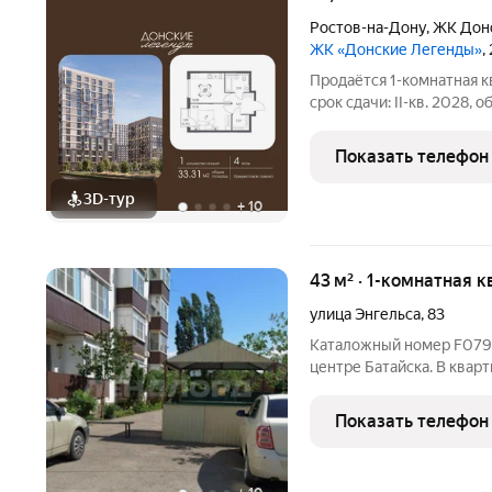
Ростов-на-Дону
,
ЖК Дон
ЖК «Донские Легенды»
,
Продаётся 1-комнатная к
срок сдачи: II-кв. 2028, 
Чувствовать гордость, 
забивает гол, и с удово
Показать телефон
тренировку по
3D-тур
+
10
43 м² · 1-комнатная к
улица Энгельса
,
83
Каталожный номер F079714 НЕ ФЕЙК! Продается квартира в
центре Батайска. В квар
Индивидуальное отоплен
Мебель остается частичн
Показать телефон
детской площадкой. Вид