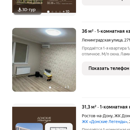
тренировку по
3D-тур
+
10
36 м² · 1-комнатная к
Ленинградская улица
,
27
Продаётся 1-я квартира 1
отличное. М/п окна. Лам
мебель. Сплит. Индивид
продажи.
Показать телефон
+
3
31,3 м² · 1-комнатная
Ростов-на-Дону
,
ЖК Дон
ЖК «Донские Легенды»
,
Продаётся 1-комнатная к