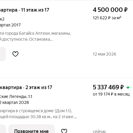
4 500 000
₽
вартира · 11 этаж из 17
121 622 ₽ за м²
к2
вартал 2017
ти города Батайск Аптеки, магазины,
й доступности. Остановка
а в 5 минутах ходьбы. Парковка
й территории. Удобный выезд из города
12 мая 2026
пичный.
5 337 469
₽
 квартира · 2 этаж из 17
от 19 174 ₽ в месяц
ские Легенды
,
1.1
 2 квартал 2028
вартира в строящемся доме (Дом 1.1),
общей площадью 30.38 кв.м., на 2 этаже.
когда любимая футбольная команда
льствием спешить после работы на
Позвоните мне
сейчас