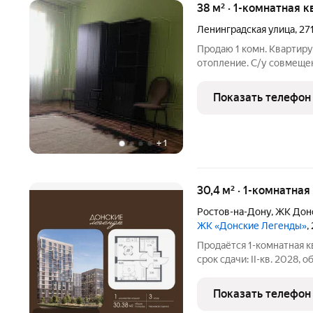
38 м² · 1-комнатная к
Ленинградская улица
,
27
Продаю 1 комн. Квартиру,
отопление. С/у совмещени
Остеклён. Состояние отл
ламинат. Отличный район
Показать телефон
выезд на Ростов.
+
1
30,4 м² · 1-комнатная
Ростов-на-Дону
,
ЖК Дон
ЖК «Донские Легенды»
,
Продаётся 1-комнатная к
срок сдачи: II-кв. 2028, 
Чувствовать гордость, 
забивает гол, и с удово
Показать телефон
тренировку по