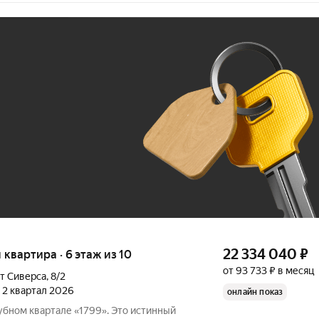
Ж
До 100 тыс. ₽
22 334 040
₽
я квартира · 6 этаж из 10
от 93 733 ₽ в месяц
т Сиверса
,
8/2
, 2 квартал 2026
онлайн показ
убном квартале «1799». Это истинный