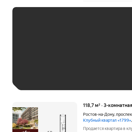
ЕЖЕМЕСЯЧНЫЙ ПЛАТЁ
До 30 тыс. ₽
До 50 тыс. ₽
До 70 тыс. ₽
Больше 100 тыс. ₽
118,7 м² · 3-комнатна
Ростов-на-Дону
,
проспек
Клубный квартал «1799»
Продается квартира в кл