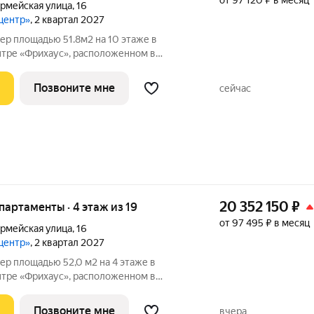
от 97 120 ₽ в месяц
рмейская улица
,
16
центр»
, 2 квартал 2027
ер площадью 51.8м2 на 10 этаже в
тре «Фрихаус», расположенном в
това-на-Дону, по адресу
а: полное обустройство
Позвоните мне
сейчас
монт, мебель и
20 352 150
₽
апартаменты · 4 этаж из 19
от 97 495 ₽ в месяц
рмейская улица
,
16
центр»
, 2 квартал 2027
р площадью 52,0 м2 на 4 этаже в
тре «Фрихаус», расположенном в
това-на-Дону, по адресу
а: полное обустройство
Позвоните мне
вчера