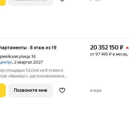
монт, мебель и
20 352 150
₽
апартаменты · 8 этаж из 19
от 97 495 ₽ в месяц
рмейская улица
,
16
центр»
, 2 квартал 2027
ер площадью 52,0м2 на 8 этаже в
тре «Фрихаус», расположенном в
това-на-Дону, по адресу
а: полное обустройство
Позвоните мне
вчера
монт, мебель и