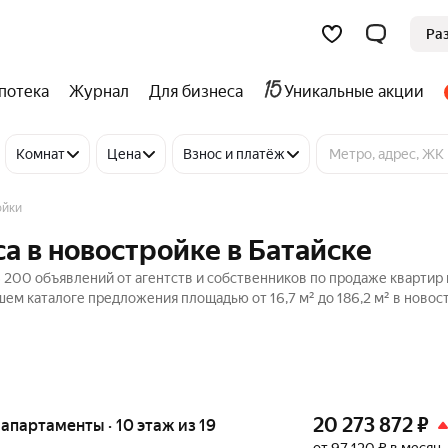
Ра
потека
Журнал
Для бизнеса
Уникальные акции
Комнат
Цена
Взнос и платёж
ойки
а в новостройке в Батайске
6 200 объявлений от агентств и собственников по продаже квартир 
ем каталоге предложения площадью от 16,7 м² до 186,2 м² в новос
20 273 872
₽
е апартаменты · 10 этаж из 19