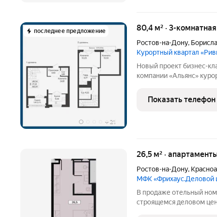
80,4 м² · 3-комнатна
последнее предложение
Ростов-на-Дону
,
Борисла
Курортный квартал «Рив
Новый проект бизнес-кла
компании «Альянс» курортный квартал «Ривьера» на берегу реки
Темерник. Жилой комплек
в окружении парков по ад
Показать телефон
+
21
26,5 м² · апартамент
Ростов-на-Дону
,
Красноа
МФК «Фрихаус.Деловой 
В продаже отельный номе
строящемся деловом цен
историческом центре Рос