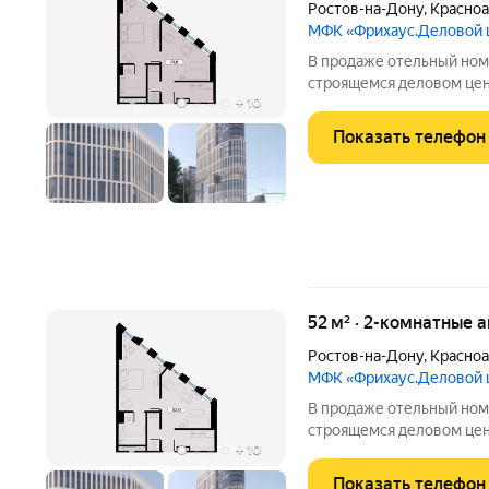
Ростов-на-Дону
,
Красноа
МФК «Фрихаус.Деловой 
В продаже отельный ном
строящемся деловом цен
+
10
историческом центре Рос
ул.Красноармейская, 16. Преимуществ
Показать телефон
номера: современный ре
52 м² · 2-комнатные 
Ростов-на-Дону
,
Красноа
МФК «Фрихаус.Деловой 
В продаже отельный номе
строящемся деловом цен
+
10
историческом центре Рос
ул.Красноармейская, 16. Преимуществ
Показать телефон