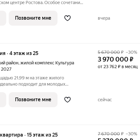
ском центре Ростова. Особое сочетание
ды, где хочется создавать ту жизнь,
де каждое мгновение становится частью
Позвоните мне
вчера
5 670 000
₽
–30%
ия · 4 этаж из 25
3 970 000
₽
ий район
,
жилой комплекс Культура
от 23 762 ₽ в месяц
л 2027
щадью 21,99 м на этаже жилого
деально подходит для молодых
в. А также может стать идеальным
тиций. Общая жилая площадь 8,69 м
Позвоните мне
сейчас
ое
7 670 000
₽
–30%
 квартира · 15 этаж из 25