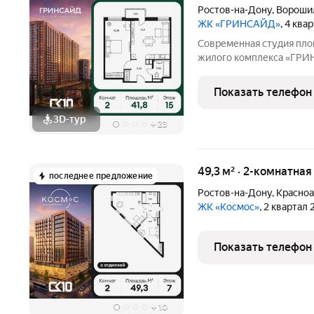
Ростов-на-Дону
,
Вороши
ЖК «ГРИНСАЙД»
, 4 ква
Современная студия пл
жилого комплекса «ГРИ
специалистов и студенто
инструментом для инвес
Показать телефон
позволяет создать уютн
3D-тур
+
23
49,3 м² · 2-комнатная
последнее предложение
Ростов-на-Дону
,
Красноа
ЖК «Космос»
, 2 квартал
Показать телефон
+
10