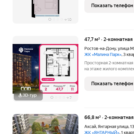
ул.Красноармейская, 16. Преимуществ
Показать телефон
номера: современный ре
+
10
47,7 м² · 2-комнатная
Ростов-на-Дону
,
улица М
ЖК «Малина Парк»
, 3 кв
Просторная 2-комнатная
на этаже жилого компл
м функционально сплани
жилые комнаты общей п
Показать телефон
для отдыха и
3D-тур
+
7
66,8 м² · 2-комнатна
Аксай
,
Янтарная улица
,
1
ЖК «ЯНТАРНЫЙ»
, 1 ква