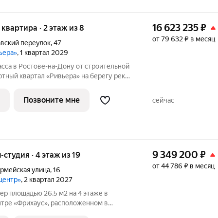
16 623 235
₽
я квартира · 2 этаж из 8
от 79 632 ₽ в месяц
вский переулок
,
47
ьера»
, 1 квартал 2029
сса в Ростове-на-Дону от строительной
с располагается рядом с ТЦ «Горизонт»,
ресу пер. Бориславский, 47. Про такие
Позвоните мне
сейчас
9 349 200
₽
ы-студия · 4 этаж из 19
от 44 786 ₽ в месяц
рмейская улица
,
16
центр»
, 2 квартал 2027
р площадью 26.5 м2 на 4 этаже в
тре «Фрихаус», расположенном в
това-на-Дону, по адресу