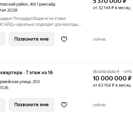
5 370 000
₽
ловский район
,
ЖК Гринсайд
от 32 144 ₽ в месяц
ртал 2028
ощадью ПлощадьОбщая м на этаже
НСАЙД» идеально подходит для молодых
в. А также может стать идеальным
тиций. Общая жилая площадь 14,87 м
Позвоните мне
сейчас
ое
15 070 000
₽
–34%
 квартира · 7 этаж из 16
10 000 000
₽
рмейская улица
,
250
от 63 156 ₽ в месяц
 2026
Позвоните мне
сейчас