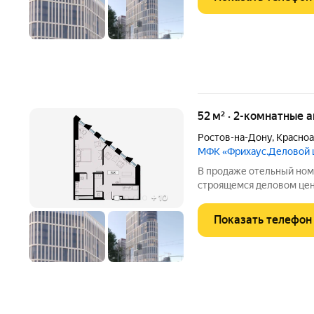
номера: современный ре
52 м² · 2-комнатные 
Ростов-на-Дону
,
Красноа
МФК «Фрихаус.Деловой 
В продаже отельный ном
строящемся деловом цен
+
10
историческом центре Рос
ул.Красноармейская, 16. Преимуществ
Показать телефон
номера: современный ре