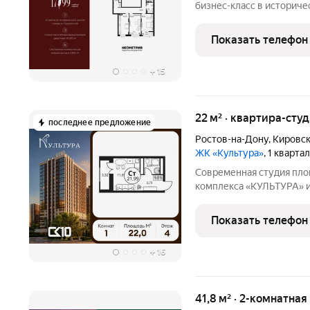
бизнес-класс в историче
уникальной локации и сре
которая подходит вам. Г
Показать телефон
семейной
+
15
22 м² · квартира-студ
последнее предложение
Ростов-на-Дону
,
Кировск
ЖК «Культура»
, 1 кварта
Современная студия пло
комплекса «КУЛЬТУРА» и
специалистов и студенто
инструментом для инвес
Показать телефон
позволяет создать уютн
+
16
41,8 м² · 2-комнатная