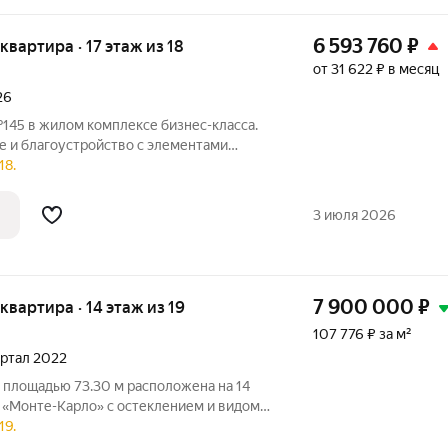
6 593 760
₽
 квартира · 17 этаж из 18
от 31 622 ₽ в месяц
26
145 в жилом комплексе бизнес-класса.
 и благоустройство с элементами
ы, эстетичные фасады, большой паркинг,
18.
твенная управляющая компания - это
3 июля 2026
7 900 000
₽
 квартира · 14 этаж из 19
107 776 ₽ за м²
вартал 2022
 площадью 73.30 м расположена на 14
 «Монте-Карло» с остеклением и видом
рода. Высокий этаж обеспечивает
19.
сутствие уличного шума. Планировка