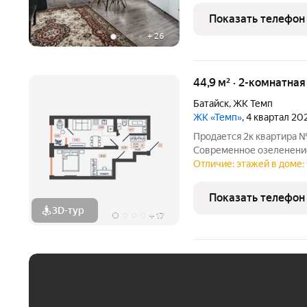
включает две
Показать телефон
+
26
44,9 м² · 2-комнатна
Батайск
,
ЖК Темп
ЖК «Темп»
, 4 квартал 20
Продается 2к квартира 
Современное озеленение
ландшафтной архитектур
Отличие: этажей в доме: 
коммерческая зона, собс
новый уровень
Показать телефон
3D-тур
+
17
ЕЖЕМЕСЯЧНЫЙ ПЛАТЁ