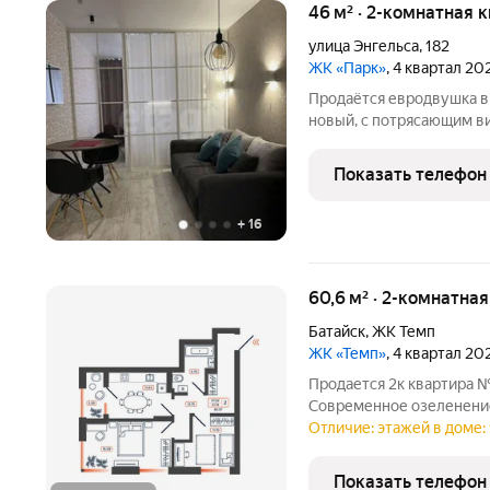
46 м² · 2-комнатная 
улица Энгельса
,
182
ЖК «Парк»
, 4 квартал 20
Продаётся евродвушка в 
новый, с потрясающим вид
минут. Квартира полнос
мебелью и техникой. Вну
Показать телефон
кухня-гостиная.
+
16
60,6 м² · 2-комнатна
Батайск
,
ЖК Темп
ЖК «Темп»
, 4 квартал 20
Продается 2к квартира №
Современное озеленение
ландшафтной архитектур
Отличие: этажей в доме: 
коммерческая зона, собс
новый уровень
Показать телефон