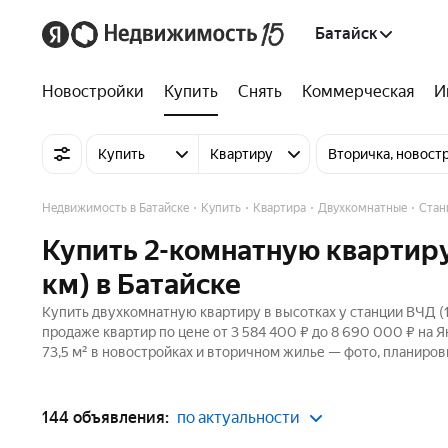
Батайск
Новостройки
Купить
Снять
Коммерческая
И
Купить
Квартиру
Вторичка, новост
Недвижимость в Батайске
Купить
Квартира
Двухкомнатные
Стан
Купить 2-комнатную квартиру 
км) в Батайске
Купить двухкомнатную квартиру в высотках у станции ВЧД (13
продаже квартир по цене от 3 584 400 ₽ до 8 690 000 ₽ на 
73,5 м² в новостройках и вторичном жилье — фото, планиров
144 объявления:
по актуальности