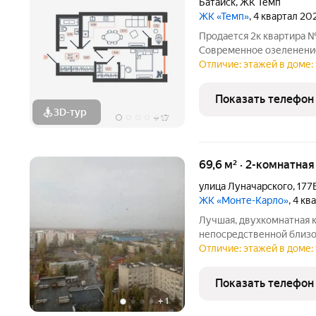
Батайск
,
ЖК Темп
ЖК «Темп»
, 4 квартал 20
Продается 2к квартира 
Современное озеленение
ландшафтной архитектур
Отличие: этажей в доме: 
коммерческая зона, собс
новый уровень
Показать телефон
3D-тур
+
17
69,6 м² · 2-комнатная
улица Луначарского
,
177
ЖК «Монте-Карло»
, 4 к
Лучшая, двухкомнатная к
непосредственной близос
отличная светлая кварт
Отличие: этажей в доме: 
детские сады рядом. Тор
площадки. Санузел в
Показать телефон
+
1