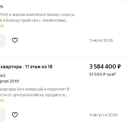
26
№100 в жилом комплексе бизнес-класса.
 и благоустройство с элементами
ы, эстетичные фасады, большой паркинг,
18.
твенная управляющая компания - это
3 июля 2026
3 584 400
₽
 квартира · 11 этаж из 18
51 500 ₽ за м²
Бк2
вартал 2019
вартира! Без комиссий и переплат! В
ти от центра Батайска, продаётся
ира. Уже функционирующие школы и
18.
говые центры, большие детские
4 августа 2026