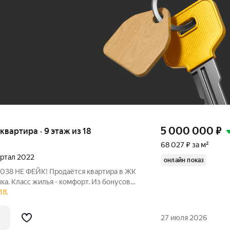
До 100 тыс. ₽
5 000 000
₽
 квартира · 9 этаж из 18
68 027 ₽ за м²
вартал 2022
онлайн показ
ка. Класс жилья - комфорт. Из бонусов
ельная, видеонаблюдение 24/7,
18.
акрытая территория, закрытый
60
27 июля 2026