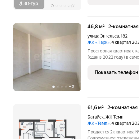
3D-тур
+
17
46,8 м² · 2-комнатна
улица Энгельса
,
182
ЖК «Парк»
, 4 квартал 20
Просторная квартира с 
(сдан в 2022 году) в са
дом: собственная крышн
температуру, а регулир
Показать телефон
управлять подачей
+
3
61,6 м² · 2-комнатная
Батайск
,
ЖК Темп
ЖК «Темп»
, 4 квартал 20
Продается 2к квартира №
Современное озеленение