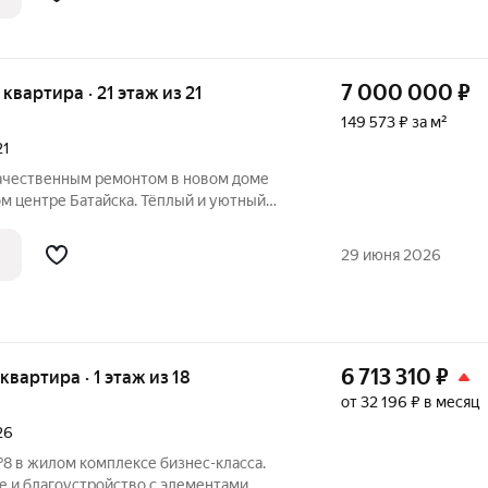
7 000 000
₽
я квартира · 21 этаж из 21
149 573 ₽ за м²
21
качественным ремонтом в новом доме
мом центре Батайска. Тёплый и уютный
ая котельная обеспечивает комфортную
овщик позволяет самостоятельно
29 июня 2026
6 713 310
₽
 квартира · 1 этаж из 18
от 32 196 ₽ в месяц
26
8 в жилом комплексе бизнес-класса.
 и благоустройство с элементами