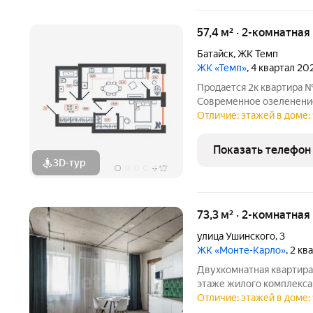
57,4 м² · 2-комнатная
Батайск
,
ЖК Темп
ЖК «Темп»
, 4 квартал 20
Продается 2к квартира №
Современное озеленение
ландшафтной архитектур
Отличие: этажей в доме: 
коммерческая зона, собс
новый уровень
Показать телефон
3D-тур
+
17
73,3 м² · 2-комнатная
улица Ушинского
,
3
ЖК «Монте-Карло»
, 2 к
Двухкомнатная квартира
этаже жилого комплекса
на центральную часть го
Отличие: этажей в доме: 
хорошую инсоляцию и от