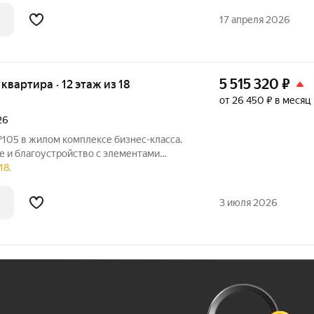
17 апреля 2026
5 515 320
₽
я квартира · 12 этаж из 18
от 26 450 ₽ в месяц
26
№105 в жилом комплексе бизнес-класса.
 и благоустройство с элементами
ы, эстетичные фасады, большой паркинг,
18.
твенная управляющая компания - это
3 июля 2026
Ж