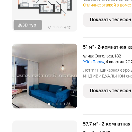
ландшафтной архитектур
Отличие: этажей в доме: 
коммерческая зона, собс
новый уровень
Показать телефон
3D-тур
+
17
51 м² · 2-комнатная к
улица Энгельса
,
182
ЖК «Парк»
, 4 квартал 20
Лот:1111. Шикарная евро 
ИНДИВИДУАЛЬНОЙ систе
гостиной и монументаль
доме повышенной комфор
Показать телефон
года постройки - ЖК Парк
+
26
57,7 м² · 2-комнатная