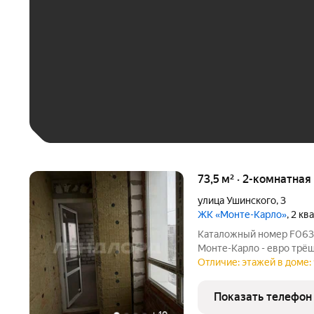
До 30 тыс. ₽
До 50 тыс. ₽
До 70 тыс. ₽
Больше 100 тыс. ₽
73,5 м² · 2-комнатная
улица Ушинского
,
3
ЖК «Монте-Карло»
, 2 к
Каталожный номер F063038 НЕ ФЕЙК! Продаётся квартира в ЖК
Монте-Карло - евро трёш
дома : своя крышная кот
Отличие: этажей в доме: 
благоустроенный двор, з
бесплатный паркинг на 1
Показать телефон