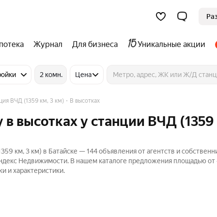
Ра
потека
Журнал
Для бизнеса
Уникальные акции
ройки
2 комн.
Цена
ция ВЧД (1359 км, 3 км)
В высотках
в высотках у станции ВЧД (1359 
59 км, 3 км) в Батайске — 144 объявления от агентств и собственн
Яндекс Недвижимости. В нашем каталоге предложения площадью от 4
ки и характеристики.