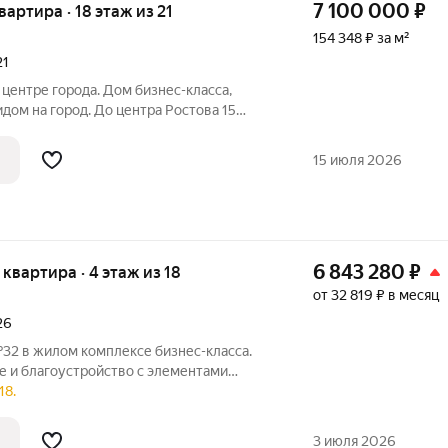
7 100 000
₽
квартира · 18 этаж из 21
154 348 ₽ за м²
21
центре города. Дом бизнес-класса,
ом на город. До центра Ростова 15
тью укомплектована качественной
три две отдельные спальни и просторная
15 июля 2026
6 843 280
₽
я квартира · 4 этаж из 18
от 32 819 ₽ в месяц
26
32 в жилом комплексе бизнес-класса.
 и благоустройство с элементами
ы, эстетичные фасады, большой паркинг,
18.
твенная управляющая компания - это
3 июля 2026