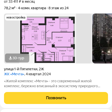
от 33 411 ₽ в месяц
78,2 м²
4-комн. квартира
8 этаж из 24
новостройка
3D-тур
улица 1-й Пятилетки
,
2Ж
ЖК «Мечта»
, 4 квартал 2024
«Жилой комплекс «Мечта» - это современный жилой
комплекс, бережно вписанный в экосистему природного
ландшафта берега реки Койсуг в городе Батайск на улице 1-й
Пятилетки. Находясь в 10-ти минутах езды от центра одного из
Позвонить
крупнейших мегаполисов юга