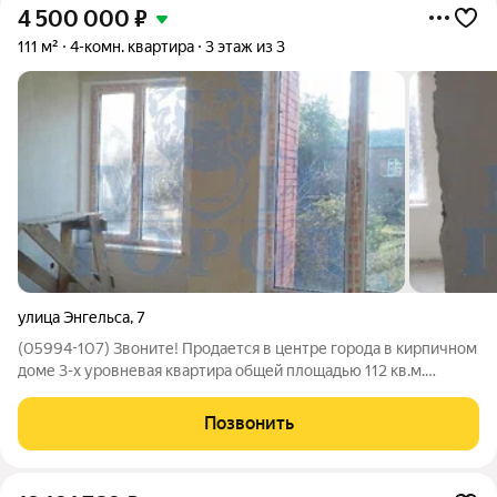
4 500 000
₽
111 м²
4-комн. квартира
3 этаж из 3
улица Энгельса
,
7
(05994-107) Звоните! Продается в центре города в кирпичном
доме 3-х уровневая квартира общей площадью 112 кв.м.
Четыре комнаты, два санузла. Индивидуальное отопление.
Чистовая отделка. В шаговой доступности школа, садики,
Позвонить
магазины, банки,