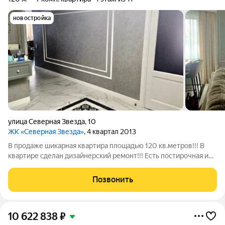
новостройка
улица Северная Звезда
,
10
ЖК «Северная Звезда»
, 4 квартал 2013
В продаже шикарная квартира площадью 120 кв.метров!!! В
квартире сделан дизайнерский ремонт!!! Есть постирочная и
гардеробная! Отопление и горячая вода котел, это комфорт и
не высокие коммунальные платежи! Огромная кухня столовая
Позвонить
плюс две большие
10 622 838
₽