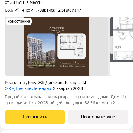
от 38 161 ₽ в месяц
68,6 м²
4-комн. квартира
2 этаж из 17
новостройка
Ростов-на-Дону
,
ЖК Донские Легенды
,
1.1
ЖК «Донские Легенды»
, 2 квартал 2028
Продаётся 4-комнатная квартира в строящемся доме (Дом 1.1),
срок сдачи: II-кв. 2028, общей площадью 68.56 кв.м., на 2
этаже. Чувствовать гордость, когда любимая футбольная
команда забивает гол, и с удовольствием спешить после
Позвонить
Позвоните мне
работы на тренировку по