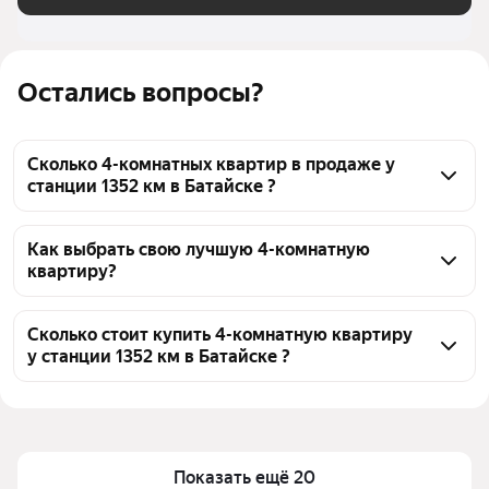
Остались вопросы?
Сколько 4-комнатных квартир в продаже у
станции 1352 км в Батайске ?
На Яндекс Недвижимости в продаже у станции 
1352 км в Батайске 43 4-комнатных квартиры, из 
Как выбрать свою лучшую 4-комнатную
квартиру?
них 4 объявления от агентств, 39 объявлений от 
застройщиков
Чтобы купить 4-комнатную квартиру у станции 
1352 км, воспользуйтесь тепловой картой для 
Сколько стоит купить 4-комнатную квартиру
у станции 1352 км в Батайске ?
оценки инфраструктуры и транспортной 
доступности в выбранном районе у станции 1352 
Цена за 
40 541 — 300 000 ₽
км в Батайске
квадратный метр
Для легкого выбора подходящей квартиры в 
Площадь
69 — 144 м²
верхней части страницы есть самые частые 
Показать ещё 20