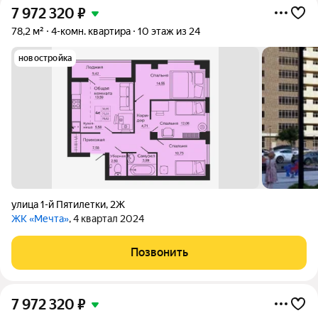
7 972 320
₽
78,2 м²
4-комн. квартира
10 этаж из 24
новостройка
улица 1-й Пятилетки
,
2Ж
ЖК «Мечта»
, 4 квартал 2024
Позвонить
7 972 320
₽