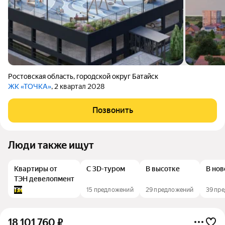
Ростовская область
,
городской округ Батайск
ЖК «ТОЧКА»
, 2 квартал 2028
Позвонить
Люди также ищут
Квартиры от
С 3D-туром
В высотке
В нов
ТЭН девелопмент
15 предложений
29 предложений
39 пр
18 101 760
₽