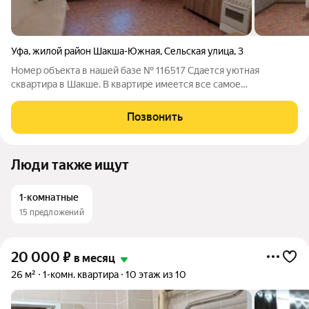
Уфа
,
жилой район Шакша-Южная
,
Сельская улица
,
3
Номер объекта в нашей базе № 116517 Сдается уютная
сквартира в Шакше. В квартире имеется все самое
необходимое. Большой балкон,просторная гардеробная.
Квартира достаточно мобелирована . Инфраструктура развита
Позвонить
,все в пешей доступности. Звоните!
Люди также ищут
1-комнатные
15 предложений
20 000
₽
в месяц
26 м²
1-комн. квартира
10 этаж из 10