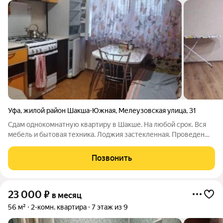
Уфа
,
жилой район Шакша-Южная
,
Мелеузовская улица
,
31
Сдам однокомнатную квартиру в Шакше. На любой срок. Вся
мебель и бытовая техника. Лоджия застекленная. Проведен
интернет и телевидение. Рядом есть все необходимое для
комфортной жизни: школа, садик, магазины, транспортная
Позвонить
развязка, благоустроенный
23 000
₽
в месяц
56 м²
2-комн. квартира
7 этаж из 9