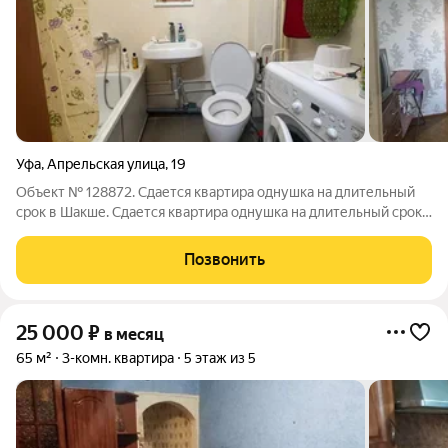
Уфа
,
Апрельская улица
,
19
Объект № 128872. Сдается квартира однушка на длительный
срок в Шакше. Сдается квартира однушка на длительный срок с
холодьником кух гарнитурой шкаф диван телевизор и
стиральная машинка !
Позвонить
25 000
₽
в месяц
65 м²
3-комн. квартира
5 этаж из 5