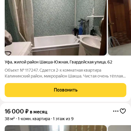
Уфа
,
жилой район Шакша-Южная
,
Гвардейская улица
,
62
Объект № 117247. Сдается 2-х комнатная квартира
Калининский район, микрорайон Шакша. Чистая очень тёплая.
Рядом Монетка аптека садик школа общественная остановка
Позвонить
16 000
₽
в месяц
38 м²
1-комн. квартира
1 этаж из 9