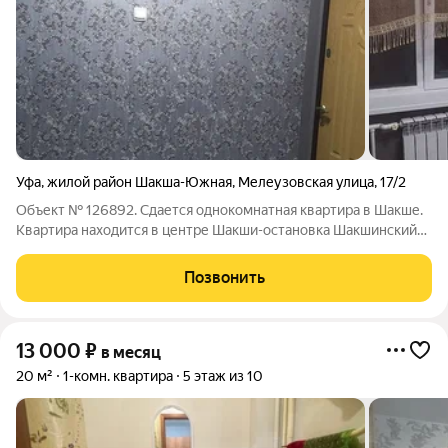
Уфа
,
жилой район Шакша-Южная
,
Мелеузовская улица
,
17/2
Объект № 126892. Сдается однокомнатная квартира в Шакше.
Квартира находится в центре Шакши-остановка Шакшинский
рынок. Квартира просторная. Холодильник, стиральная
машинка установлены. Все рядом -детская поликлиника,
Позвонить
взрослая поликлиника, школы,
13 000
₽
в месяц
20 м²
1-комн. квартира
5 этаж из 10