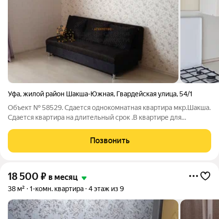
Уфа
,
жилой район Шакша-Южная
,
Гвардейская улица
,
54/1
Объект № 58529. Сдается однокомнатная квартира мкр.Шакша.
Сдается квартира на длительный срок .В квартире для
комфортного проживания имеется все самое необходимое .
Позвонить
18 500
₽
в месяц
38 м²
1-комн. квартира
4 этаж из 9