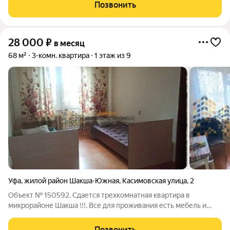
Позвонить
28 000
₽
в месяц
68 м²
3-комн. квартира
1 этаж из 9
Уфа
,
жилой район Шакша-Южная
,
Касимовская улица
,
2
Объект № 150592. Сдается трехкомнатная квартира в
микрорайоне Шакша !!!. Все для проживания есть мебель и
бытовая техника. Остановка Камаз. На длительный срок. 5
отдельных спальных мест. Все вопросы по телефону.
Позвонить