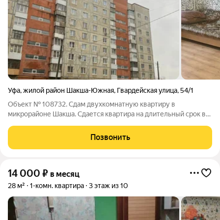
Уфа
,
жилой район Шакша-Южная
,
Гвардейская улица
,
54/1
Объект № 108732. Сдам двухкомнатную квартиру в
микрорайоне Шакша. Сдается квартира на длительный срок в
промышленном районе .Квартира исключительно для
сотрудников рабочей сферы. В квартире имеется все
Позвонить
необходимое для комфортного размещения до пяти
14 000
₽
в месяц
28 м²
1-комн. квартира
3 этаж из 10