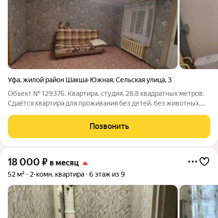
Уфа
,
жилой район Шакша-Южная
,
Сельская улица
,
3
Объект № 129376. Квартира, студия, 28.8 квадратных метров.
Сдаётся квартира для проживания без детей, без животных.
(Людям пожилого возраста не сдаем)! Частично с мебелью на
долгий срок на 10 этаже, уютная теплая квартира, есть балкон
Позвонить
(с балкона
18 000
₽
в месяц
52 м²
2-комн. квартира
6 этаж из 9