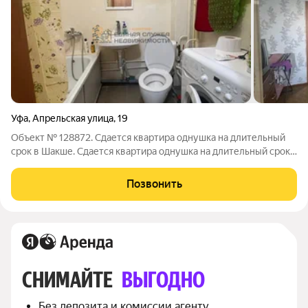
Уфа
,
Апрельская улица
,
19
Объект № 128872. Сдается квартира однушка на длительный
срок в Шакше. Сдается квартира однушка на длительный срок с
холодьником кух гарнитурой шкаф диван телевизор и
стиральная машинка !
Позвонить
СНИМАЙТЕ 
ВЫГОДНО
Без депозита и комиссии агенту