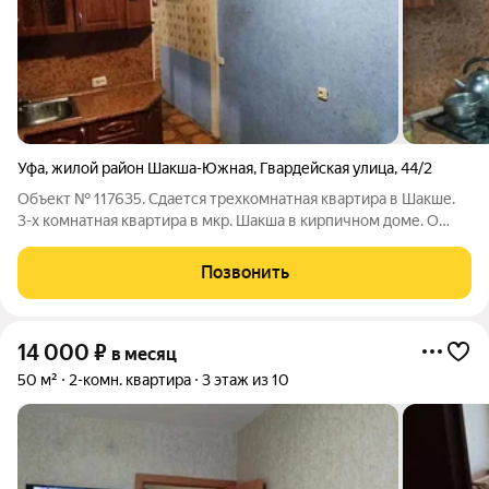
Уфа
,
жилой район Шакша-Южная
,
Гвардейская улица
,
44/2
Объект № 117635. Сдается трехкомнатная квартира в Шакше.
3-х комнатная квартира в мкр. Шакша в кирпичном доме. О
квартире: Хорошая планировка, "распашонка" окна на две
стороны дома, все окна заменены на пластиковые, включая
Позвонить
остекление лоджии,
14 000
₽
в месяц
50 м²
2-комн. квартира
3 этаж из 10