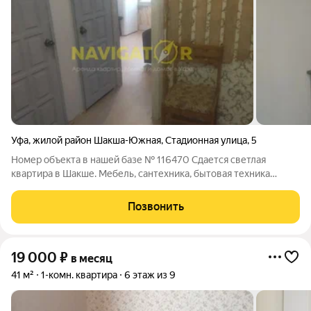
Уфа
,
жилой район Шакша-Южная
,
Стадионная улица
,
5
Номер объекта в нашей базе № 116470 Сдается светлая
квартира в Шакше. Мебель, сантехника, бытовая техника
первой необходимости всё в хорошем состоянии. Отсутствие
холодильника и телевизора компенсируется привлекательной
Позвонить
ценой. Оперативный показ.
19 000
₽
в месяц
41 м²
1-комн. квартира
6 этаж из 9