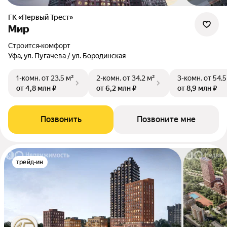
ГК «Первый Трест»
Мир
Строится
•
комфорт
Уфа, ул. Пугачева / ул. Бородинская
1-комн.
от 23,5 м²
2-комн.
от 34,2 м²
3-комн.
от 54,5
от 4,8 млн ₽
от 6,2 млн ₽
от 8,9 млн ₽
Позвонить
Позвоните мне
трейд-ин