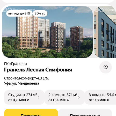
выгода до 21%
3D-тур
ГК «Гранель»
Гранель Лесная Симфония
Строится
•
комфорт
•
4.3 (75)
Уфа, ул. Менделеева
Студии
от 27,1 м²
2-комн.
от 37,1 м²
3-комн.
от 54,6 
от 4,8 млн ₽
от 6,4 млн ₽
от 9,8 млн ₽
Позвонить
Позвоните мне