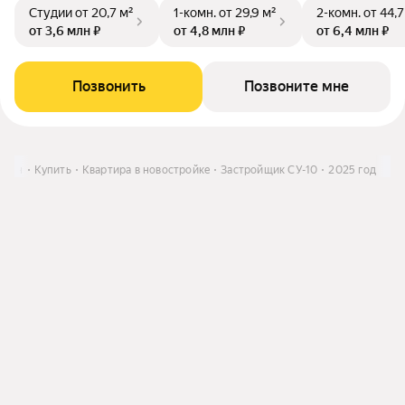
Студии
от 20,7 м²
1-комн.
от 29,9 м²
2-комн.
от 44,7
от 3,6 млн ₽
от 4,8 млн ₽
от 6,4 млн ₽
Позвонить
Позвоните мне
стан
Купить
Квартира в новостройке
Застройщик СУ-10
2025 год