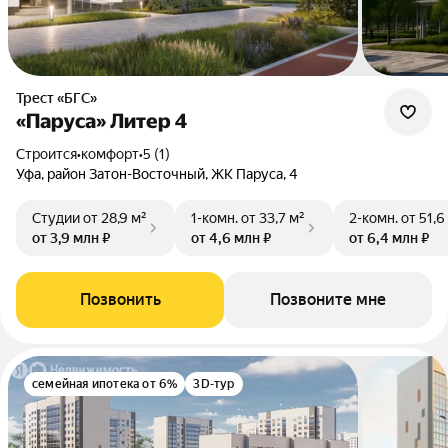
Трест «БГС»
«Паруса» Литер 4
Строится
•
комфорт
•
5 (1)
Уфа, район Затон-Восточный, ЖК Паруса, 4
Студии
от 28,9 м²
1-комн.
от 33,7 м²
2-комн.
от 51,6
от 3,9 млн ₽
от 4,6 млн ₽
от 6,4 млн ₽
Позвонить
Позвоните мне
семейная ипотека от 6%
3D-тур