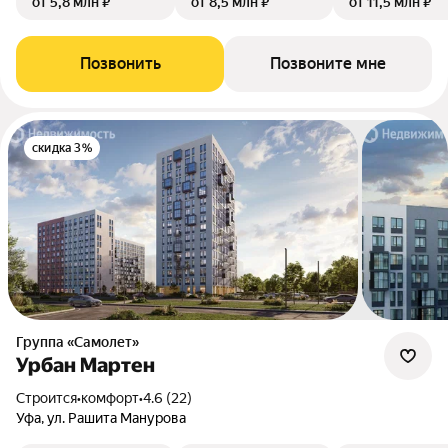
от 5,8 млн ₽
от 8,5 млн ₽
от 11,5 млн ₽
Позвонить
Позвоните мне
скидка 3%
Группа «Самолет»
Урбан Мартен
Строится
•
комфорт
•
4.6 (22)
Уфа, ул. Рашита Манурова