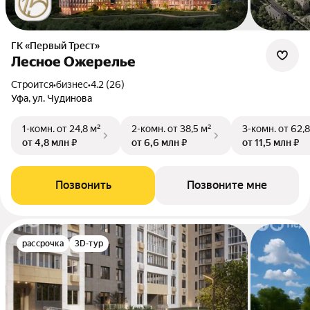
ГК «Первый Трест»
Лесное Ожерелье
Строится
•
бизнес
•
4.2 (26)
Уфа, ул. Чудинова
1-комн.
от 24,8 м²
2-комн.
от 38,5 м²
3-комн.
от 62,8
от 4,8 млн ₽
от 6,6 млн ₽
от 11,5 млн ₽
Позвонить
Позвоните мне
рассрочка
3D-тур