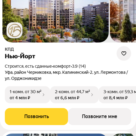
КПД
Нью-Йорт
Строится, есть сданные
•
комфорт
•
3.9 (14)
Уфа, район Черниковка, мкр. Калининский-2, ул. Лермонтова /
ул. Орджоникидзе
1-комн.
от 30 м²
2-комн.
от 44,7 м²
3-комн.
от 59,3 
от 4 млн ₽
от 6,6 млн ₽
от 8,4 млн ₽
Позвонить
Позвоните мне