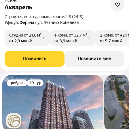
ПСК-6
Акварель
Строится, есть сданные
•
эконом
•
4.6 (2415)
Уфа, ул. Ферина / ул. Лётчика Кобелева
Студии
от 21,8 м²
1-комн.
от 32,7 м²
2-комн.
от 42,1 
от 2,9 млн ₽
от 3,9 млн ₽
от 5,7 млн ₽
Позвонить
Позвоните мне
трейд-ин
3D-тур