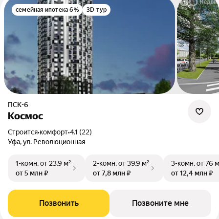
семейная ипотека 6%
3D-тур
ПСК-6
Космос
Строится
•
комфорт
•
4.1 (22)
Уфа, ул. Революционная
1-комн.
от 23,9 м²
2-комн.
от 39,9 м²
3-комн.
от 76 
от 5 млн ₽
от 7,8 млн ₽
от 12,4 млн ₽
Позвонить
Позвоните мне