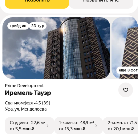
трейд-ин
3D-тур
ещё 8 фот
Prime Development
Иремель Тауэр
Сдан
•
комфорт
•
4.5 (39)
Уфа, ул. Менделеева
Студии
от 22,6 м²
1-комн.
от 48,9 м²
2-комн.
от 71,5
от 5,5 млн ₽
от 13,3 млн ₽
от 20,1 млн ₽