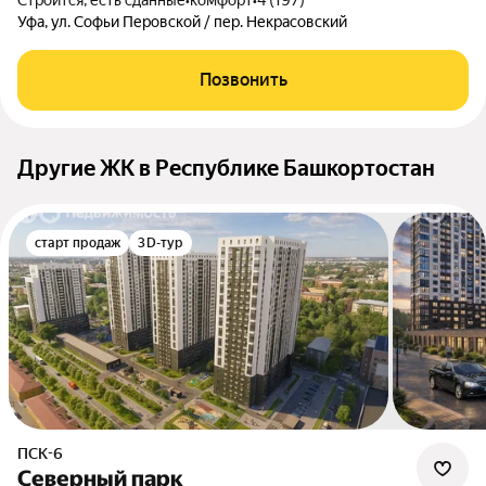
Строится, есть сданные
•
комфорт
•
4 (197)
Уфа, ул. Софьи Перовской / пер. Некрасовский
Позвонить
Другие ЖК в Республике Башкортостан
старт продаж
3D-тур
ПСК-6
Северный парк