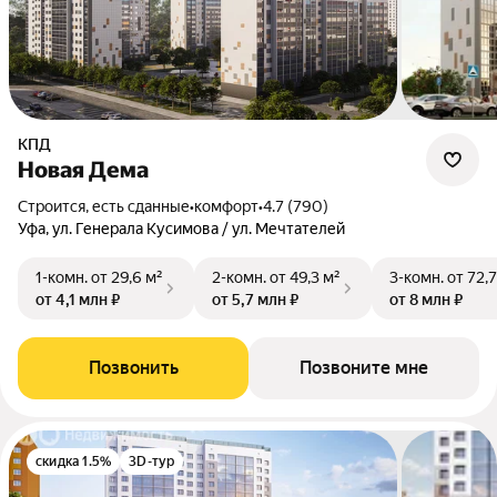
КПД
Новая Дема
Строится, есть сданные
•
комфорт
•
4.7 (790)
Уфа, ул. Генерала Кусимова / ул. Мечтателей
1-комн.
от 29,6 м²
2-комн.
от 49,3 м²
3-комн.
от 72,7
от 4,1 млн ₽
от 5,7 млн ₽
от 8 млн ₽
Позвонить
Позвоните мне
скидка 1.5%
3D-тур