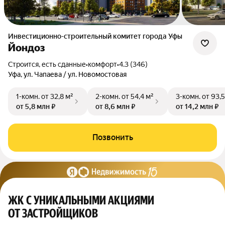
Инвестиционно-строительный комитет города Уфы
Йондоз
Строится, есть сданные
•
комфорт
•
4.3 (346)
Уфа, ул. Чапаева / ул. Новомостовая
1-комн.
от 32,8 м²
2-комн.
от 54,4 м²
3-комн.
от 93,5
от 5,8 млн ₽
от 8,6 млн ₽
от 14,2 млн ₽
Позвонить
ЖК С УНИКАЛЬНЫМИ АКЦИЯМИ
ОТ ЗАСТРОЙЩИКОВ