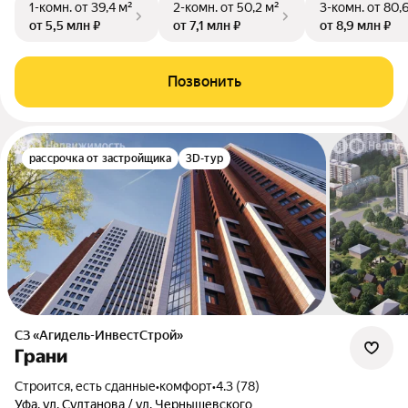
1-комн.
от 39,4 м²
2-комн.
от 50,2 м²
3-комн.
от 80,
от 5,5 млн ₽
от 7,1 млн ₽
от 8,9 млн ₽
Позвонить
рассрочка от застройщика
3D-тур
СЗ «Агидель-ИнвестСтрой»
Грани
Строится, есть сданные
•
комфорт
•
4.3 (78)
Уфа, ул. Султанова / ул. Чернышевского