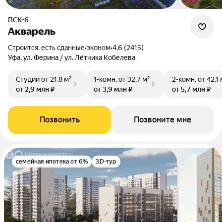
ПСК-6
Акварель
Строится, есть сданные
•
эконом
•
4.6 (2415)
Уфа, ул. Ферина / ул. Лётчика Кобелева
Студии
от 21,8 м²
1-комн.
от 32,7 м²
2-комн.
от 42,1 
от 2,9 млн ₽
от 3,9 млн ₽
от 5,7 млн ₽
Позвонить
Позвоните мне
семейная ипотека от 6%
3D-тур