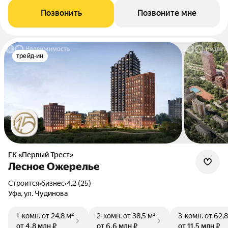
Позвонить
Позвоните мне
трейд-ин
ГК «Первый Трест»
Лесное Ожерелье
Строится
•
бизнес
•
4.2 (25)
Уфа, ул. Чудинова
1-комн.
от 24,8 м²
2-комн.
от 38,5 м²
3-комн.
от 62,8
от 4,8 млн ₽
от 6,6 млн ₽
от 11,5 млн ₽