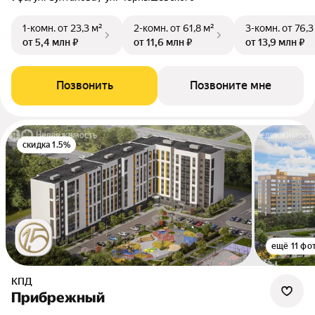
1-комн.
от 23,3 м²
2-комн.
от 61,8 м²
3-комн.
от 76,3
от 5,4 млн ₽
от 11,6 млн ₽
от 13,9 млн ₽
Позвонить
Позвоните мне
скидка 1.5%
ещё 11 фо
КПД
Прибрежный