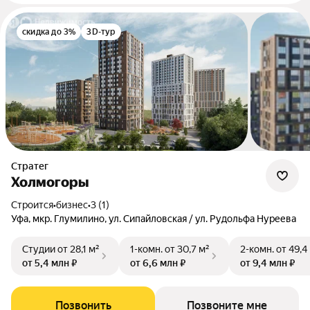
скидка до 3%
3D-тур
Стратег
Холмогоры
Строится
•
бизнес
•
3 (1)
Уфа, мкр. Глумилино, ул. Сипайловская / ул. Рудольфа Нуреева
Студии
от 28,1 м²
1-комн.
от 30,7 м²
2-комн.
от 49,4
от 5,4 млн ₽
от 6,6 млн ₽
от 9,4 млн ₽
Позвонить
Позвоните мне