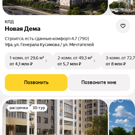
КПД
Новая Дема
Строится, есть сданные
•
комфорт
•
4.7 (790)
Уфа, ул. Генерала Кусимова / ул. Мечтателей
1-комн.
от 29,6 м²
2-комн.
от 49,3 м²
3-комн.
от 72,7
от 4,1 млн ₽
от 5,7 млн ₽
от 8 млн ₽
Позвонить
Позвоните мне
рассрочка
3D-тур