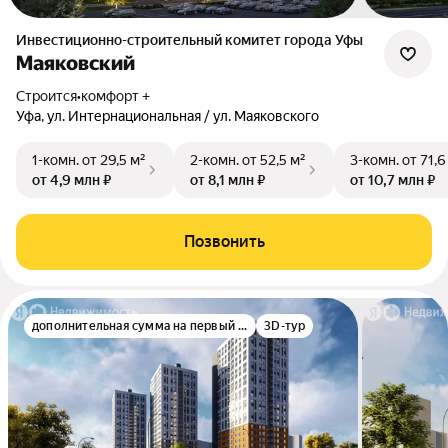
Инвестиционно-строительный комитет города Уфы
Маяковский
Строится
•
комфорт +
Уфа, ул. Интернациональная / ул. Маяковского
1-комн.
от 29,5 м²
2-комн.
от 52,5 м²
3-комн.
от 71,6
от 4,9 млн ₽
от 8,1 млн ₽
от 10,7 млн ₽
Позвонить
дополнительная сумма на первый взнос
3D-тур