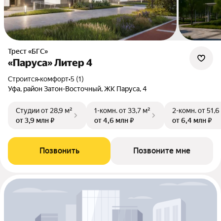
Трест «БГС»
«Паруса» Литер 4
Строится
•
комфорт
•
5 (1)
Уфа, район Затон-Восточный, ЖК Паруса, 4
Студии
от 28,9 м²
1-комн.
от 33,7 м²
2-комн.
от 51,6
от 3,9 млн ₽
от 4,6 млн ₽
от 6,4 млн ₽
Позвонить
Позвоните мне