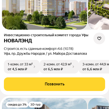
Инвестиционно-строительный комитет города Уфы
НОВАЛЭНД
Строится, есть сданные
•
комфорт
•
4.6 (1078)
Уфа, пр. Дружбы Народов / ул. Майора Доставалова
1-комн.
от 33 м²
2-комн.
от 42,9 м²
3-комн.
от 44,9 
от 4,5 млн ₽
от 6,5 млн ₽
от 6,6 млн ₽
Позвонить
скидка до 3%
3D-тур