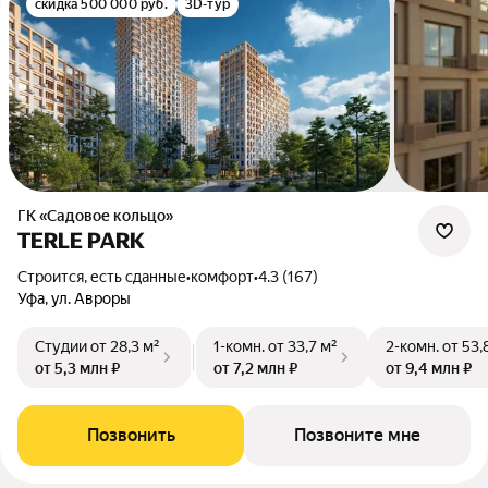
скидка 500 000 руб.
3D-тур
ГК «Садовое кольцо»
TERLE PARK
Строится, есть сданные
•
комфорт
•
4.3 (167)
Уфа, ул. Авроры
Студии
от 28,3 м²
1-комн.
от 33,7 м²
2-комн.
от 53,
от 5,3 млн ₽
от 7,2 млн ₽
от 9,4 млн ₽
Позвонить
Позвоните мне