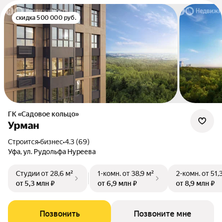
скидка 500 000 руб.
ГК «Садовое кольцо»
Урман
Строится
•
бизнес
•
4.3 (69)
Уфа, ул. Рудольфа Нуреева
Студии
от 28,6 м²
1-комн.
от 38,9 м²
2-комн.
от 51,
от 5,3 млн ₽
от 6,9 млн ₽
от 8,9 млн ₽
Позвонить
Позвоните мне