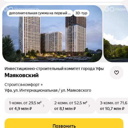
дополнительная сумма на первый взнос
3D-тур
Инвестиционно-строительный комитет города Уфы
Маяковский
Строится
•
комфорт +
Уфа, ул. Интернациональная / ул. Маяковского
1-комн.
от 29,5 м²
2-комн.
от 52,5 м²
3-комн.
от 71,6
от 4,9 млн ₽
от 8,1 млн ₽
от 10,7 млн ₽
Позвонить