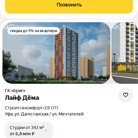
Позвонить
скидка до 5% на квартиры
ГК «Бриг»
Лайф Дёма
Строится
•
комфорт
•
3.9 (17)
Уфа, ул. Дагестанская / ул. Мечтателей
Студии
от 34,1 м²
от 6,8 млн ₽