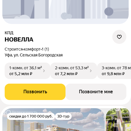
КПД
НОВЕЛЛА
Строится
•
комфорт
•
1 (1)
Уфа, ул. Сельская Богородская
1-комн.
от 36,1 м²
2-комн.
от 53,3 м²
3-комн.
от 78 м
от 5,2 млн ₽
от 7,2 млн ₽
от 9,8 млн ₽
Позвонить
Позвоните мне
скидки до 1 700 000 руб.
3D-тур