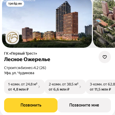
трейд-ин
ГК «Первый Трест»
Лесное Ожерелье
Строится
•
бизнес
•
4.2 (26)
Уфа, ул. Чудинова
1-комн.
от 24,8 м²
2-комн.
от 38,5 м²
3-комн.
от 62,8
от 4,8 млн ₽
от 6,6 млн ₽
от 11,5 млн ₽
Позвонить
Позвоните мне