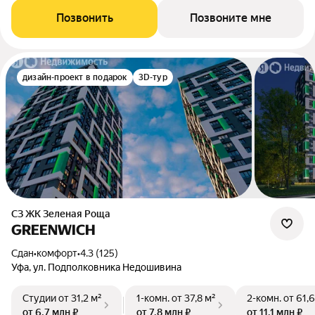
Позвонить
Позвоните мне
дизайн-проект в подарок
3D-тур
СЗ ЖК Зеленая Роща
GREENWICH
Сдан
•
комфорт
•
4.3 (125)
Уфа, ул. Подполковника Недошивина
Студии
от 31,2 м²
1-комн.
от 37,8 м²
2-комн.
от 61,6
от 6,7 млн ₽
от 7,8 млн ₽
от 11,1 млн ₽