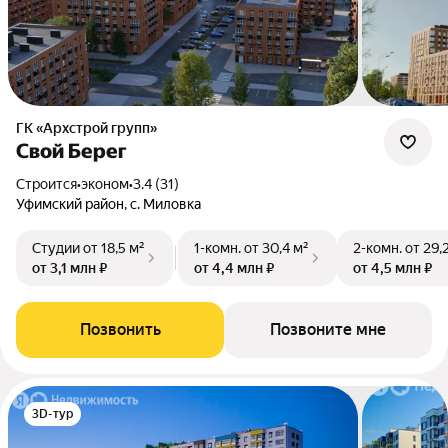
ГК «Архстрой групп»
Свой Берег
Строится
•
эконом
•
3.4 (31)
Уфимский район, с. Миловка
Студии
от 18,5 м²
1-комн.
от 30,4 м²
2-комн.
от 29,
от 3,1 млн ₽
от 4,4 млн ₽
от 4,5 млн ₽
Позвонить
Позвоните мне
3D-тур