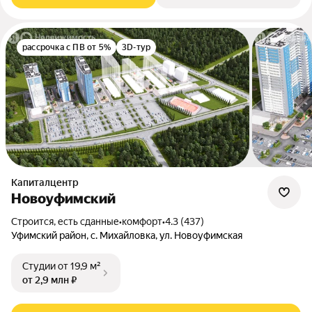
рассрочка с ПВ от 5%
3D-тур
Капиталцентр
Новоуфимский
Строится, есть сданные
•
комфорт
•
4.3 (437)
Уфимский район, с. Михайловка, ул. Новоуфимская
Студии
от 19,9 м²
от 2,9 млн ₽