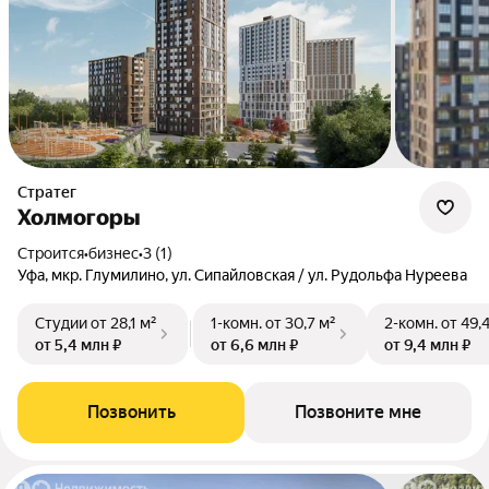
Стратег
Холмогоры
Строится
•
бизнес
•
3 (1)
Уфа, мкр. Глумилино, ул. Сипайловская / ул. Рудольфа Нуреева
Студии
от 28,1 м²
1-комн.
от 30,7 м²
2-комн.
от 49,
от 5,4 млн ₽
от 6,6 млн ₽
от 9,4 млн ₽
Позвонить
Позвоните мне