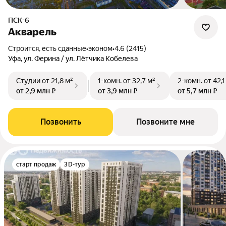
ПСК-6
Акварель
Строится, есть сданные
•
эконом
•
4.6 (2415)
Уфа, ул. Ферина / ул. Лётчика Кобелева
Студии
от 21,8 м²
1-комн.
от 32,7 м²
2-комн.
от 42,1
от 2,9 млн ₽
от 3,9 млн ₽
от 5,7 млн ₽
Позвонить
Позвоните мне
старт продаж
3D-тур