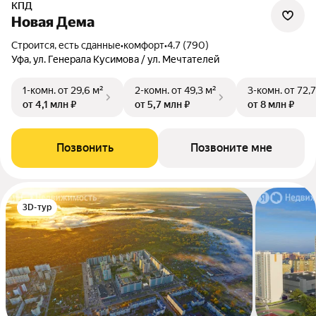
КПД
Новая Дема
Строится, есть сданные
•
комфорт
•
4.7 (790)
Уфа, ул. Генерала Кусимова / ул. Мечтателей
1-комн.
от 29,6 м²
2-комн.
от 49,3 м²
3-комн.
от 72,7
от 4,1 млн ₽
от 5,7 млн ₽
от 8 млн ₽
Позвонить
Позвоните мне
3D-тур