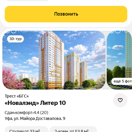
Позвонить
3D-тур
ещё 5 фот
Трест «БГС»
«Новалэнд» Литер 10
Сдан
•
комфорт
•
4.4 (20)
Уфа, ул. Майора Доставалова, 9
Студии
от 33 м²
2-комн.
от 53,8 м²