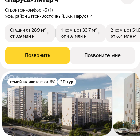
Строится
•
комфорт
•
5 (1)
Уфа, район Затон-Восточный, ЖК Паруса, 4
Студии
от 28,9 м²
1-комн.
от 33,7 м²
2-комн.
от 51,
от 3,9 млн ₽
от 4,6 млн ₽
от 6,4 млн ₽
Позвонить
Позвоните мне
семейная ипотека от 6%
3D-тур