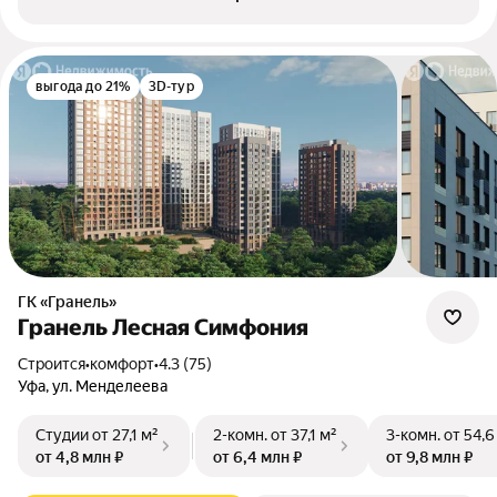
выгода до 21%
3D-тур
ГК «Гранель»
Гранель Лесная Симфония
Строится
•
комфорт
•
4.3 (75)
Уфа, ул. Менделеева
Студии
от 27,1 м²
2-комн.
от 37,1 м²
3-комн.
от 54,6
от 4,8 млн ₽
от 6,4 млн ₽
от 9,8 млн ₽