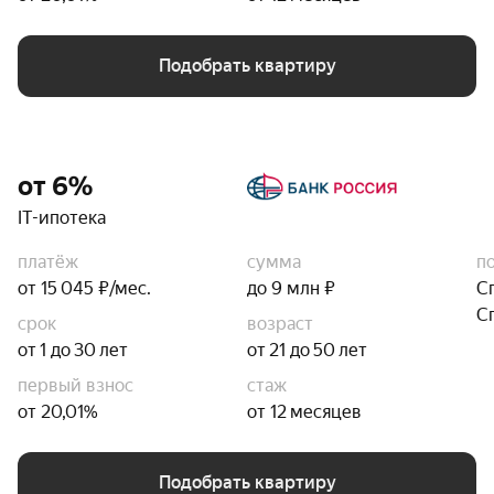
Подобрать квартиру
от 6%
IT-ипотека
платёж
сумма
п
от 15 045 ₽/мес.
до 9 млн ₽
С
С
срок
возраст
от 1 до 30 лет
от 21 до 50 лет
первый взнос
стаж
от 20,01%
от 12 месяцев
Подобрать квартиру