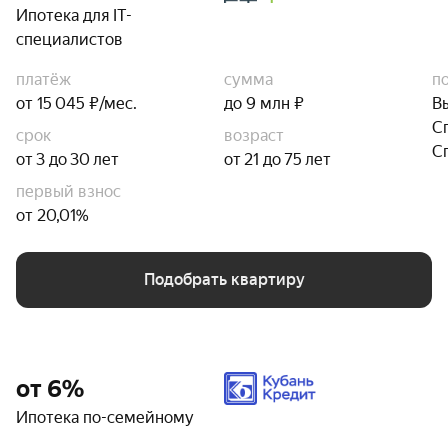
Ипотека для IT-
специалистов
платёж
сумма
п
от 15 045 ₽/мес.
до 9 млн ₽
В
С
срок
возраст
С
от 3 до 30 лет
от 21 до 75 лет
первый взнос
от 20,01%
Подобрать квартиру
от 6%
Ипотека по-семейному