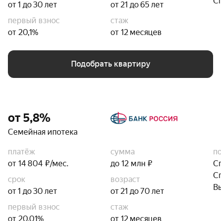
С
от 1 до 30 лет
от 21 до 65 лет
первый взнос
стаж
от 20,1%
от 12 месяцев
Подобрать квартиру
от 5,8%
Семейная ипотека
платёж
сумма
п
от 14 804 ₽/мес.
до 12 млн ₽
С
С
срок
возраст
В
от 1 до 30 лет
от 21 до 70 лет
первый взнос
стаж
от 20,01%
от 12 месяцев