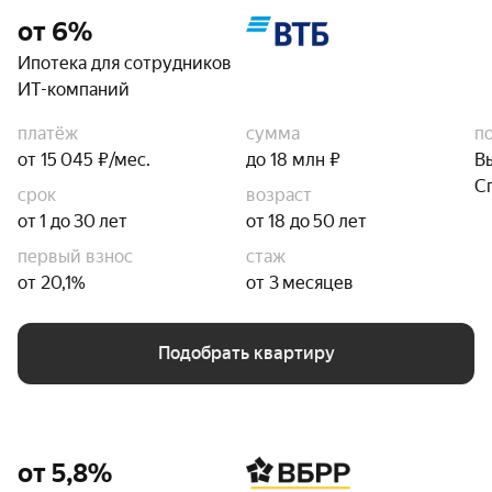
от 6%
Ипотека для сотрудников
ИТ-компаний
платёж
сумма
п
от 15 045 ₽/мес.
до 18 млн ₽
В
С
срок
возраст
от 1 до 30 лет
от 18 до 50 лет
первый взнос
стаж
от 20,1%
от 3 месяцев
Подобрать квартиру
от 5,8%