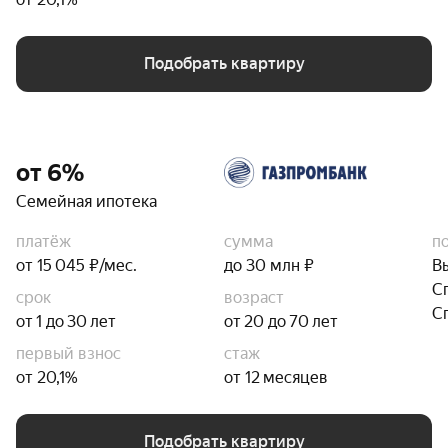
Подобрать квартиру
от 6%
Семейная ипотека
платёж
сумма
п
от 15 045 ₽/мес.
до 30 млн ₽
В
С
срок
возраст
С
от 1 до 30 лет
от 20 до 70 лет
первый взнос
стаж
от 20,1%
от 12 месяцев
Подобрать квартиру