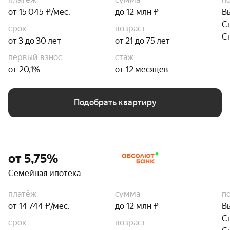
от 15 045 ₽/мес.
до 12 млн ₽
В
С
срок
возраст
С
от 3 до 30 лет
от 21 до 75 лет
первый взнос
стаж
от 20,1%
от 12 месяцев
Подобрать квартиру
от 5,75%
Семейная ипотека
платёж
сумма
п
от 14 744 ₽/мес.
до 12 млн ₽
В
С
срок
возраст