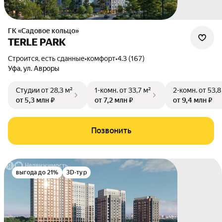
ГК «Садовое кольцо»
TERLE PARK
Строится, есть сданные
•
комфорт
•
4.3 (167)
Уфа
,
ул. Авроры
Студии
от 28,3 м²
1-комн.
от 33,7 м²
2-комн.
от 53,8
от 5,3 млн ₽
от 7,2 млн ₽
от 9,4 млн ₽
Позвонить
выгода до 21%
3D-тур