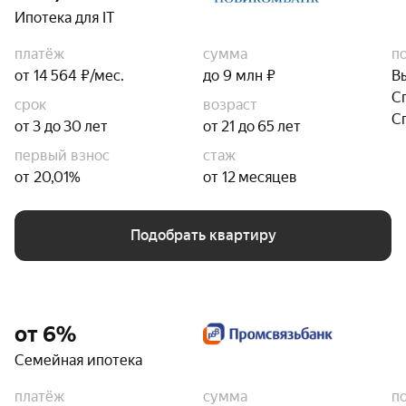
Ипотека для IT
платёж
сумма
п
от 14 564 ₽/мес.
до 9 млн ₽
В
С
срок
возраст
С
от 3 до 30 лет
от 21 до 65 лет
первый взнос
стаж
от 20,01%
от 12 месяцев
Подобрать квартиру
от 6%
Семейная ипотека
платёж
сумма
п