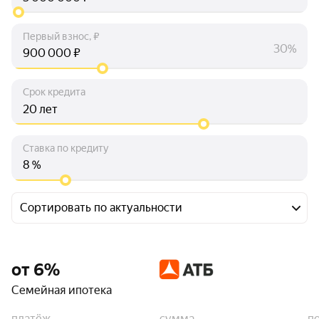
Первый взнос, ₽
30%
₽
Срок кредита
лет
Ставка по кредиту
%
Сортировать по актуальности
от 6%
Семейная ипотека
платёж
сумма
п