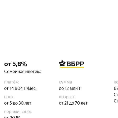
от 5,8%
Семейная ипотека
платёж
сумма
п
от 14 804 ₽/мес.
до 12 млн ₽
В
С
срок
возраст
С
от 5 до 30 лет
от 21 до 70 лет
первый взнос
от 20,1%