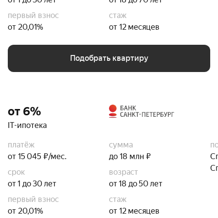
первый взнос
стаж
от 20,01%
от 12 месяцев
Подобрать квартиру
от 6%
IT-ипотека
платёж
сумма
п
от 15 045 ₽/мес.
до 18 млн ₽
С
С
срок
возраст
от 1 до 30 лет
от 18 до 50 лет
первый взнос
стаж
от 20,01%
от 12 месяцев