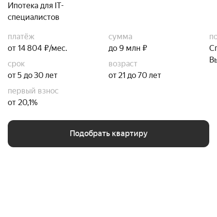
Ипотека для IT-
специалистов
платёж
сумма
п
от 14 804 ₽/мес.
до 9 млн ₽
С
В
срок
возраст
от 5 до 30 лет
от 21 до 70 лет
первый взнос
от 20,1%
Подобрать квартиру