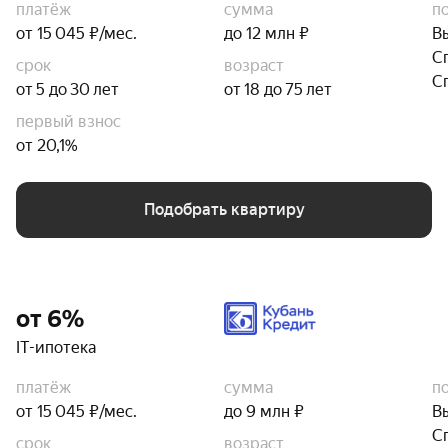
платёж
сумма
п
от 15 045 ₽/мес.
до 12 млн ₽
В
С
срок
возраст
С
от 5 до 30 лет
от 18 до 75 лет
первый взнос
от 20,1%
Подобрать квартиру
от 6%
IT-ипотека
платёж
сумма
п
от 15 045 ₽/мес.
до 9 млн ₽
В
С
срок
возраст