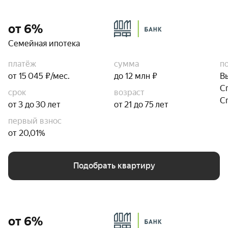
от 6%
Семейная ипотека
платёж
сумма
п
от 15 045 ₽/мес.
до 12 млн ₽
В
С
срок
возраст
С
от 3 до 30 лет
от 21 до 75 лет
первый взнос
от 20,01%
Подобрать квартиру
от 6%