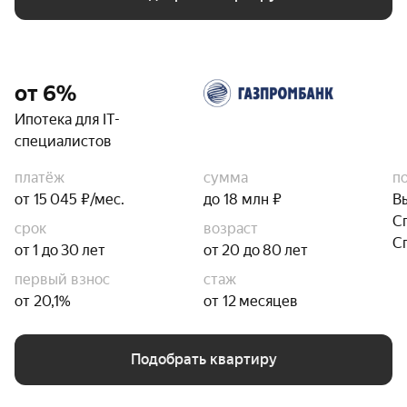
от 6%
Ипотека для IT-
специалистов
платёж
сумма
п
от 15 045 ₽/мес.
до 18 млн ₽
В
С
срок
возраст
С
от 1 до 30 лет
от 20 до 80 лет
первый взнос
стаж
от 20,1%
от 12 месяцев
Подобрать квартиру