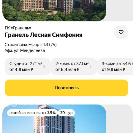
ГК «Гранель»
Гранель Лесная Симфония
Строится
•
комфорт
•
4.3 (75)
Уфа
,
ул. Менделеева
Студии
от 27,1 м²
2-комн.
от 37,1 м²
3-комн.
от 54,6 
от 4,8 млн ₽
от 6,4 млн ₽
от 9,8 млн ₽
Позвонить
семейная ипотека от 3.5%
3D-тур