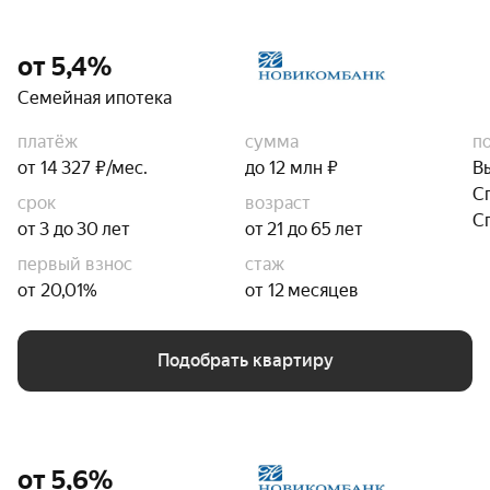
от 5,4%
Семейная ипотека
платёж
сумма
п
от 14 327 ₽/мес.
до 12 млн ₽
В
С
срок
возраст
С
от 3 до 30 лет
от 21 до 65 лет
первый взнос
стаж
от 20,01%
от 12 месяцев
Подобрать квартиру
от 5,6%