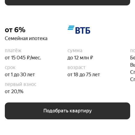
от 6%
Семейная ипотека
платёж
сумма
п
от 15 045 ₽/мес.
до 12 млн ₽
Б
В
срок
возраст
С
от 1 до 30 лет
от 18 до 75 лет
С
первый взнос
от 20,1%
Подобрать квартиру