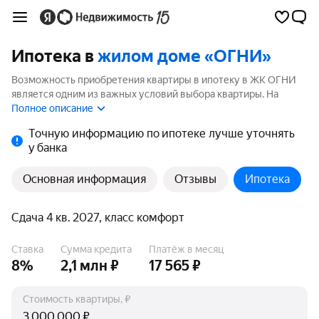
Ипотека в
жилом доме «ОГНИ»
Возможность приобретения квартиры в ипотеку в ЖК ОГНИ
является одним из важных условий выбора квартиры. На
странице мы собрали программы кредитования банков для
Полное описание
покупки квартиры в ипотеку от 3.5%.
Точную информацию по ипотеке лучше уточнять
у банка
Основная информация
Отзывы
Ипотека
Сдача 4 кв. 2027, класс комфорт
Ставка
Сумма кредита
Платёж в месяц
8%
2,1 млн ₽
17 565 ₽
Стоимость квартиры, ₽
₽