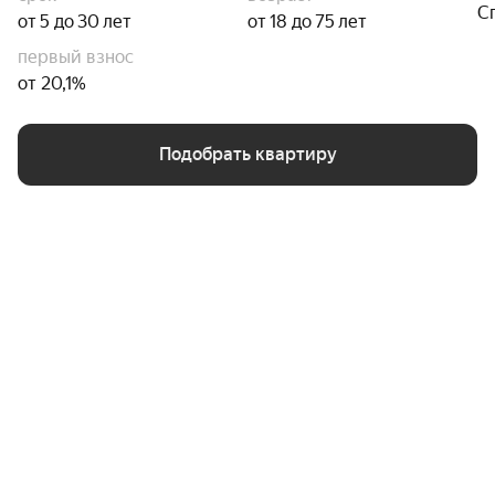
С
от 5 до 30 лет
от 18 до 75 лет
первый взнос
от 20,1%
Подобрать квартиру