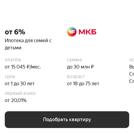
от 6%
Ипотека для семей с
детьми
платёж
сумма
п
от 15 045 ₽/мес.
до 30 млн ₽
В
С
срок
возраст
С
от 1 до 30 лет
от 18 до 75 лет
первый взнос
от 20,01%
Подобрать квартиру