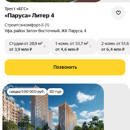
Трест «БГС»
«Паруса» Литер 4
Строится
•
комфорт
•
5 (1)
Уфа
,
район Затон-Восточный
,
ЖК Паруса
,
4
Студии
от 28,9 м²
1-комн.
от 33,7 м²
2-комн.
от 51,6
от 3,9 млн ₽
от 4,6 млн ₽
от 6,4 млн ₽
Позвонить
скидка 500 000 руб.
3D-тур