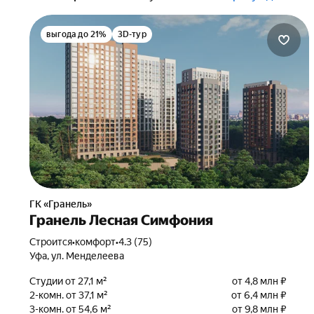
выгода до 21%
3D-тур
ГК «Гранель»
Гранель Лесная Симфония
Строится
•
комфорт
•
4.3 (75)
Уфа, ул. Менделеева
Студии от 27,1 м²
от 4,8 млн ₽
2-комн. от 37,1 м²
от 6,4 млн ₽
3-комн. от 54,6 м²
от 9,8 млн ₽