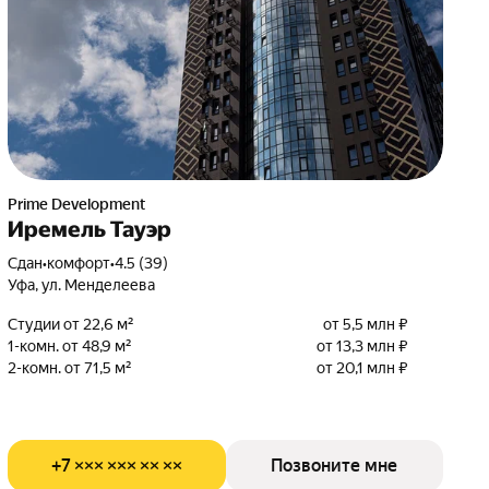
Prime Development
Иремель Тауэр
Сдан
•
комфорт
•
4.5 (39)
Уфа, ул. Менделеева
Студии от 22,6 м²
от 5,5 млн ₽
1-комн. от 48,9 м²
от 13,3 млн ₽
2-комн. от 71,5 м²
от 20,1 млн ₽
+7 ××× ××× ×× ××
Позвоните мне