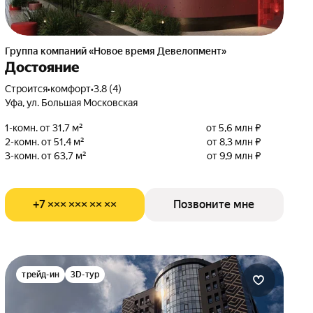
Группа компаний «Новое время Девелопмент»
Достояние
Строится
•
комфорт
•
3.8 (4)
Уфа, ул. Большая Московская
1-комн. от 31,7 м²
от 5,6 млн ₽
2-комн. от 51,4 м²
от 8,3 млн ₽
3-комн. от 63,7 м²
от 9,9 млн ₽
+7 ××× ××× ×× ××
Позвоните мне
трейд-ин
3D-тур