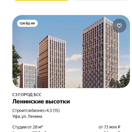
трейд-ин
СЗ ГОРОД БСС
Ленинские высотки
Строится
•
бизнес
•
4.3 (15)
Уфа, ул. Ленина
Студии от 28 м²
от 7,1 млн ₽