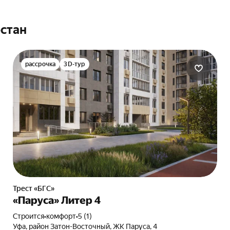
стан
рассрочка
3D-тур
Трест «БГС»
«Паруса» Литер 4
Строится
•
комфорт
•
5 (1)
Уфа, район Затон-Восточный, ЖК Паруса, 4