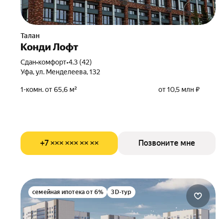
Талан
Конди Лофт
Сдан
•
комфорт
•
4.3 (42)
Уфа, ул. Менделеева, 132
1-комн. от 65,6 м²
от 10,5 млн ₽
+7 ××× ××× ×× ××
Позвоните мне
семейная ипотека от 6%
3D-тур