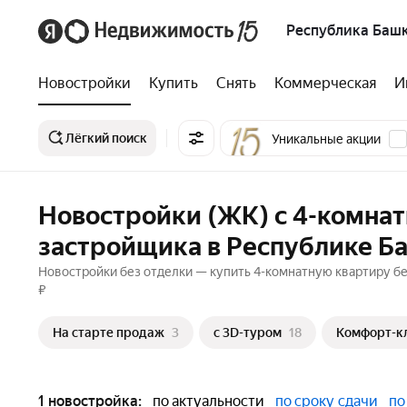
Республика Баш
Новостройки
Купить
Снять
Коммерческая
И
Лёгкий поиск
Уникальные акции
Новостройки (ЖК) с 4-комна
застройщика в Республике Б
Новостройки без отделки — купить 4-комнатную квартиру бе
₽
На старте продаж
3
c 3D-туром
18
Комфорт-к
1 новостройка:
по актуальности
по сроку сдачи
по