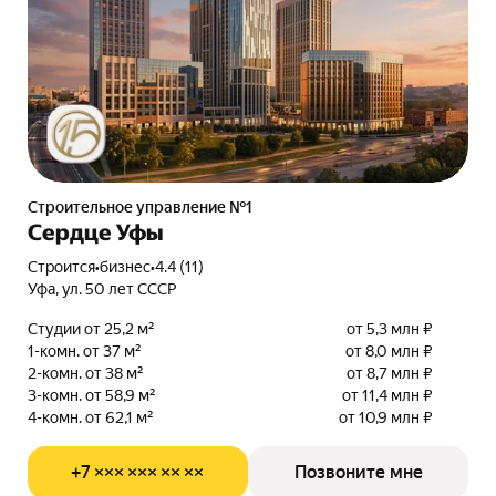
Строительное управление №1
Сердце Уфы
Строится
•
бизнес
•
4.4 (11)
Уфа, ул. 50 лет СССР
Студии от 25,2 м²
от 5,3 млн ₽
1-комн. от 37 м²
от 8,0 млн ₽
2-комн. от 38 м²
от 8,7 млн ₽
3-комн. от 58,9 м²
от 11,4 млн ₽
4-комн. от 62,1 м²
от 10,9 млн ₽
+7 ××× ××× ×× ××
Позвоните мне