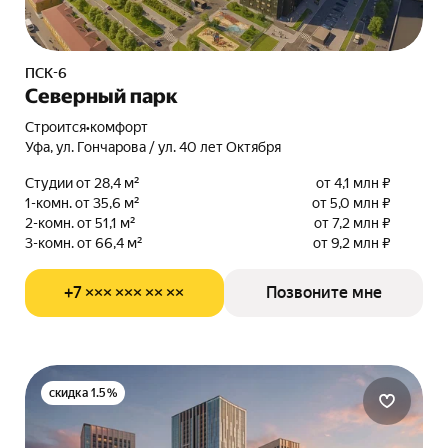
ПСК-6
Северный парк
Строится
•
комфорт
Уфа, ул. Гончарова / ул. 40 лет Октября
Студии от 28,4 м²
от 4,1 млн ₽
1-комн. от 35,6 м²
от 5,0 млн ₽
2-комн. от 51,1 м²
от 7,2 млн ₽
3-комн. от 66,4 м²
от 9,2 млн ₽
+7 ××× ××× ×× ××
Позвоните мне
скидка 1.5%