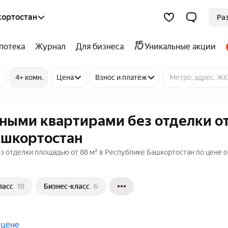
кортостан
Ра
потека
Журнал
Для бизнеса
Уникальные акции
4+ комн.
Цена
Взнос и платёж
тными квартирами без отделки о
ашкортостан
з отделки площадью от 88 м² в Республике Башкортостан по цене о
ласс
18
Бизнес-класс
6
 цене