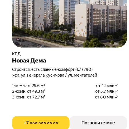
КПД
Новая Дема
Строится, есть сданные
•
комфорт
•
4.7 (790)
Уфа, ул. Генерала Кусимова / ул. Мечтателей
1-комн. от 29,6 м²
от 4,1 млн ₽
2-комн. от 49,3 м²
от 5,7 млн ₽
3-комн. от 72,7 м²
от 8,0 млн ₽
+7 ××× ××× ×× ××
Позвоните мне