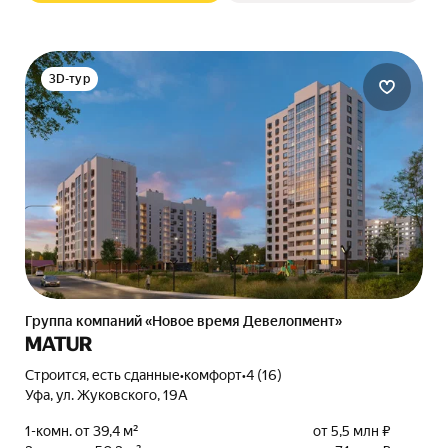
3D-тур
Группа компаний «Новое время Девелопмент»
MATUR
Строится, есть сданные
•
комфорт
•
4 (16)
Уфа, ул. Жуковского, 19А
1-комн. от 39,4 м²
от 5,5 млн ₽