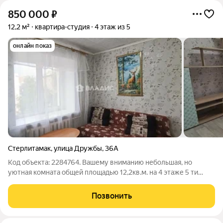
850 000
₽
12,2 м²
квартира-студия
4 этаж из 5
онлайн показ
Стерлитамак
,
улица Дружбы
,
36А
Код объекта: 2284764. Вашему вниманию небольшая, но
уютная комната общей площадью 12,2кв.м. на 4 этаже 5 ти
этажного дома. В комнате сделан косметический ремонт, есть
свой санузел раздельный, обогреватель воды, зона кухни для
Позвонить
комфортного проживания.