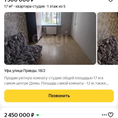
17 м²
квартира-студия
1 этаж из 5
Уфа
,
улица Правды
,
18/2
Продам уютную комнату-студию общей площадью 17 м в
самом центре Демы. Площадь самой комнаты - 12 м, также
есть оборудованная кухонная зона - 5 м. Свежий ремонт,
новые обои, на полу ламинат, натяжные потолки, пластиковое
Позвонить
окно, проводка заменена. Окно
2 450 000
₽