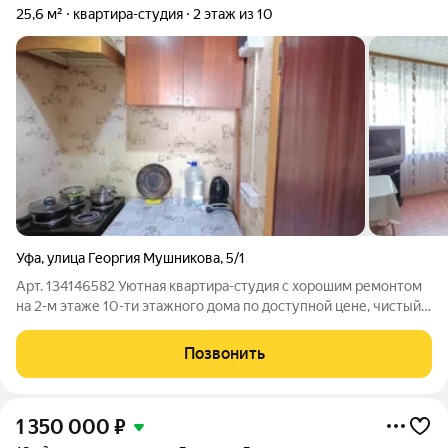
25,6 м²
квартира-студия
2 этаж из 10
Уфа
,
улица Георгия Мушникова
,
5/1
Арт. 134146582 Уютная квартира-студия с хорошим ремонтом
на 2-м этаже 10-ти этажного дома по доступной цене, чистый
ухоженный подъезд с ремонтом Большой двор, детская
площадка, достаточно мест для парковки Развивающийся
Позвонить
микрорайон Инорс, Центр
1 350 000
₽