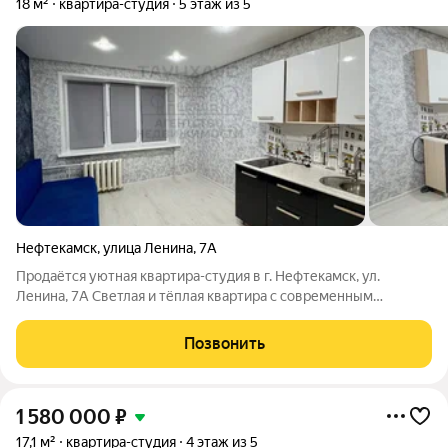
18 м²
квартира-студия
5 этаж из 5
Нефтекамск
,
улица Ленина
,
7А
Продаётся уютная квартира-студия в г. Нефтекамск, ул.
Ленина, 7А Светлая и тёплая квартира с современным
ремонтом, полностью готова к проживанию. Удобная
планировка формата студии: кухня объединена с жилой зоной,
Позвонить
что создаёт ощущение простора.
1 580 000
₽
17,1 м²
квартира-студия
4 этаж из 5