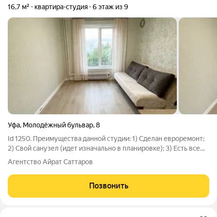
16,7 м²
квартира-студия
6 этаж из 9
Уфа
,
Молодёжный бульвар
,
8
Id 1250. Преимущества данной студии: 1) Сделан евроремонт;
2) Свой санузел (идет изначально в планировке); 3) Есть все
счетчики: на холодную и на горячую воду и на электричество;
Агентство Айрат Саттаров
3) Комфортный 6-ый этаж; 4) Два пассажирских лифта, дверь
на этаже
Позвонить