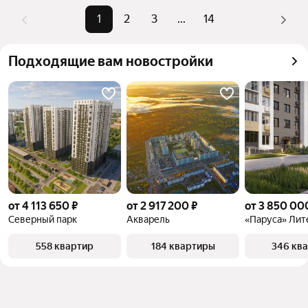
1
2
3
...
14
Подходящие вам новостройки
от 4 113 650 ₽
от 2 917 200 ₽
от 3 850 00
Северный парк
Акварель
«Паруса» Лит
558 квартир
184 квартиры
346 кв