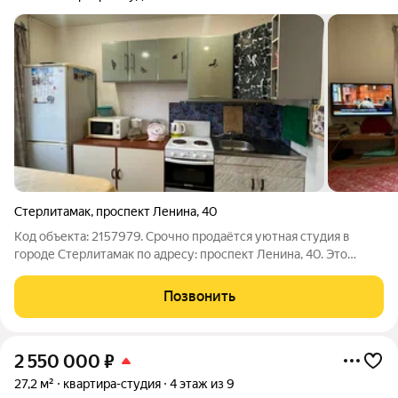
Стерлитамак
,
проспект Ленина
,
40
Код объекта: 2157979. Срочно продаётся уютная студия в
городе Стерлитамак по адресу: проспект Ленина, 40. Это
идеальный вариант для молодых специалистов или студентов,
которые ценят комфорт и удобство. Квартира расположена на
Позвонить
4 этаже пятиэтажного
2 550 000
₽
27,2 м²
квартира-студия
4 этаж из 9