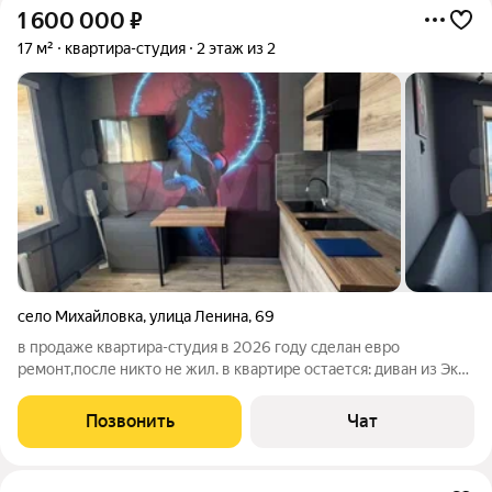
1 600 000
₽
17 м²
квартира-студия
2 этаж из 2
село Михайловка
,
улица Ленина
,
69
в продаже квартира-студия в 2026 году сделан евро
ремонт,после никто не жил. в квартире остается: диван из Эко
кожи,новый кухонный гарнитур,новая встроенная варочная
панель,большой шкаф и комод,телевизор. санузел
Позвонить
Чат
совмещённый в плитке. душевой