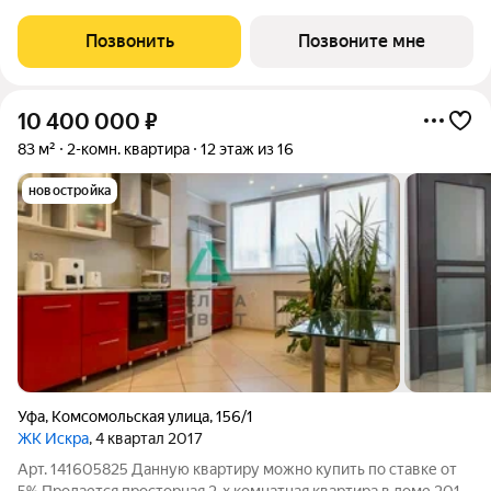
площадь 27.97 кв. м. от ГК "Первый Трест".Срок окончания
строительства: 3 квартал 2027 года. Квартира с свободной
Позвонить
Позвоните мне
планировкой,
10 400 000
₽
83 м²
2-комн. квартира
12 этаж из 16
новостройка
Уфа
,
Комсомольская улица
,
156/1
ЖК Искра
, 4 квартал 2017
Арт. 141605825 Данную квартиру можно купить по ставке от