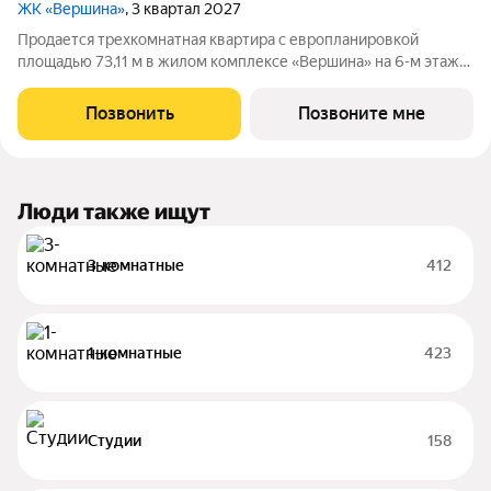
ЖК «Вершина»
, 3 квартал 2027
Продается трехкомнатная квартира с европланировкой
площадью 73,11 м в жилом комплексе «Вершина» на 6-м этаже
25-этажного дома. В квартире будут жилые комнаты общей
площадью 40,61 м и просторная кухня-гостиная площадью
Позвонить
Позвоните мне
18,62 м. Панорамное остекление
Люди также ищут
3-комнатные
412
1-комнатные
423
Студии
158