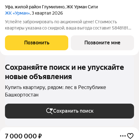
Уфа
,
жилой район Глумилино
,
ЖК Урман Сити
ЖК «Урман»
, 3 квартал 2026
Успейте забронировать по акционной цене! Стоимость
квартиры указана со скидкой, ваша выгода составит 5848181
рублей. Предложение ограничено. Звоните, чтобы узнать
подробнее! Продается квартира в ЖК Urman City с 3 спальнями
Позвонить
Позвоните мне
на 30 этаже 30 этажного
Сохраняйте поиск и не упускайте
новые объявления
Купить квартиру, рядом: лес в Республике
Башкортостан
Сохранить поиск
7 000 000
₽