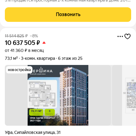
5% Продается просторная 2-х комнатная квартира в доме 2010
года на 12-м этаже 16-ти этажного современного монолитно-
кирпичного дома по адресу: ул. Комсомольская, д.156/1!
Позвонить
Параметры: 12/16,
11 514 825
₽
–8%
10 637 505
₽
от 41 360 ₽ в месяц
73,1 м²
3-комн. квартира
6 этаж из 25
новостройка
Уфа
,
Сипайловская улица
,
31