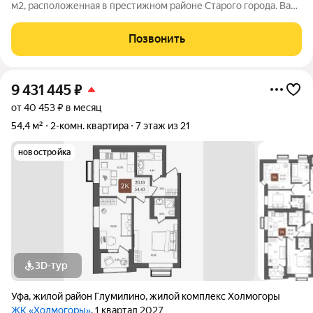
м2, расположенная в престижном районе Старого города. Вас
ждет современный и качественный ремонт, выполненный с
использованием дорогих материалов. Район славится
Позвонить
развитой инфраструктурой,
9 431 445
₽
от 40 453 ₽ в месяц
54,4 м²
2-комн. квартира
7 этаж из 21
новостройка
3D-тур
Уфа
,
жилой район Глумилино
,
жилой комплекс Холмогоры
ЖК «Холмогоры»
, 1 квартал 2027