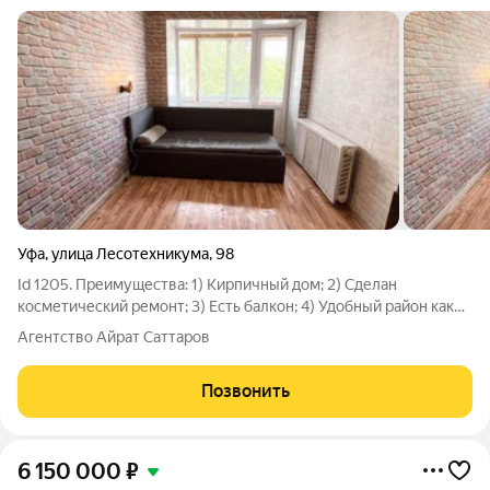
Уфа
,
улица Лесотехникума
,
98
Id 1205. Преимущества: 1) Kиpпичный дом; 2) Сделан
косметический ремонт; 3) Есть балкон; 4) Удобный район как
для собственного проживания так и для сдачи ; 5)
Агентство Айрат Саттаров
Недвижимость юpидичеcки чиcтая, быcтpый выxод на сделку,
чистая продажа, полная стоимость в
Позвонить
6 150 000
₽