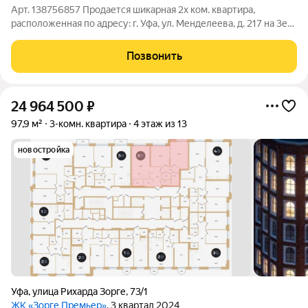
Арт. 138756857 Продается шикарная 2х ком. квартира,
расположенная по адресу: г. Уфа, ул. Менделеева, д. 217 на 3ем
этаже 12ти этажного кирпичного дома. Дом расположен в
центре Зеленой рощи. Солнечная сторона, из окон
Позвонить
открывается прекрасный вид. В
24 964 500
₽
97,9 м²
3-комн. квартира
4 этаж из 13
новостройка
Уфа
,
улица Рихарда Зорге
,
73/1
ЖК «Зорге Премьер»
, 3 квартал 2024