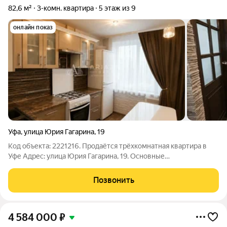
82,6 м²
3-комн. квартира
5 этаж из 9
онлайн показ
Уфа
,
улица Юрия Гагарина
,
19
Код объекта: 2221216. Продаётся трёхкомнатная квартира в
Уфе Адрес: улица Юрия Гагарина, 19. Основные
характеристики: - Год постройки: 1985. - Материал постройки:
панельный. - Общая площадь: 82,6 кв. м. - Жилая площадь: 46,6
Позвонить
кв. м. - Площадь кухни:
4 584 000
₽