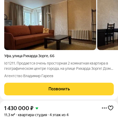
Уфа
,
улица Рихарда Зорге
,
66
Id 1211. Продается очень просторная 2 комнатная квартира в
географическом центре города, на улице Рихарда Зорге! Дом
монолитно-кирпичный 2005 года постройки! Хорошо держит
Агентство Владимир Гареев
тепло зимой и прохладу летом! Подойдет для тех, кто привык
жить в ритме
Позвонить
1 430 000
₽
11,3 м²
квартира-студия
4 этаж из 4