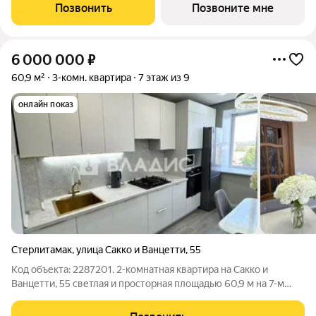
строительства: 1 квартал 2029 года.Просим представителей
Позвонить
Позвоните мне
агентств
6 000 000
₽
60,9 м²
3-комн. квартира
7 этаж из 9
онлайн показ
Стерлитамак
,
улица Сакко и Ванцетти
,
55
Код объекта: 2287201. 2-комнатная квартира на Сакко и
Ванцетти, 55 светлая и просторная площадью 60,9 м на 7-м
этаже девятиэтажного кирпично-монолитного дома. Квартира
с косметическим ремонтом можно заехать сразу и жить, при