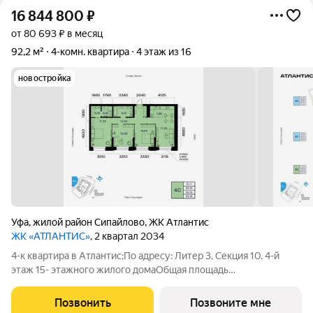
16 844 800
₽
от 80 693 ₽ в месяц
92,2 м²
4-комн. квартира
4 этаж из 16
новостройка
Уфа
,
жилой район Сипайлово
,
ЖК Атлантис
ЖК «АТЛАНТИС»
, 2 квартал 2034
4-к квартира в Атлантис;По адресу: Литер 3, Секция 10. 4-й
этаж 15- этажного жилого домаОбщая площадь
92.16кв.м.;Жилая площадь 61.11 кв. м. от ГК "Первый
Трест".Срок окончания строительства: 3 квартал 2029
Позвонить
Позвоните мне
года.Квартира с свободной планировкой,