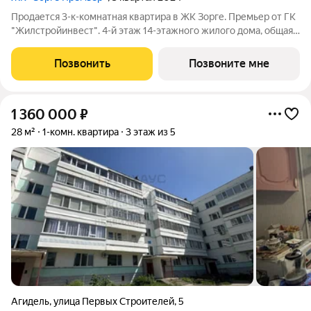
Продается 3-к-комнатная квартира в ЖК Зорге. Премьер от ГК
"Жилстройинвест". 4-й этаж 14-этажного жилого дома, общая
площадь 97.9 кв.м., жилая площадь 61.8 кв.м.
Позвонить
Позвоните мне
1 360 000
₽
28 м²
1-комн. квартира
3 этаж из 5
Агидель
,
улица Первых Строителей
,
5