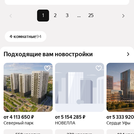
по цене: например, от 750 000 ₽ или до 64 млн ₽. 
Сейчас на сайте 2018 объявлений.
1
2
3
...
25
4-комнатные
94
Подходящие вам новостройки
от 4 113 650 ₽
от 5 154 285 ₽
от 5 333 920
Северный парк
НОВЕЛЛА
Сердце Уфы