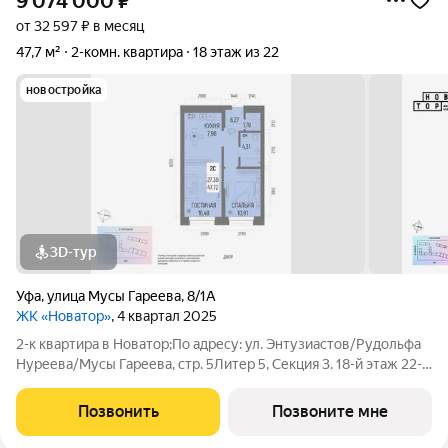
9 074 000
₽
от 32 597 ₽ в месяц
47,7 м²
2-комн. квартира
18 этаж из 22
новостройка
3D-тур
Уфа
,
улица Мусы Гареева
,
8/1А
ЖК «Новатор»
, 4 квартал 2025
2-к квартира в Новатор;По адресу: ул. Энтузиастов/Рудольфа
Нуреева/Мусы Гареева, стр. 5Литер 5, Секция 3. 18-й этаж 22-
этажного жилого домаОбщая площадь 47.72кв.м.;Жилая
площадь 27.39 кв. м. от ГК "Первый Трест". Дом сдан.Просим
Позвонить
Позвоните мне
представителей