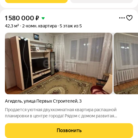
1 580 000
₽
42,3 м²
2-комн. квартира
5 этаж из 5
Агидель
,
улица Первых Строителей
,
3
Продается уютная двухкомнатная квартира распашной
планировки в центре города! Рядом с домом развитая
инфраструктура, Сбербанк, СОШ №1, д/с №4, аптека
Фармленд, магазин Пятерочка, Фикс прайс. Окна по всей
Позвонить
квартире пластиковые, балкон с выходом из