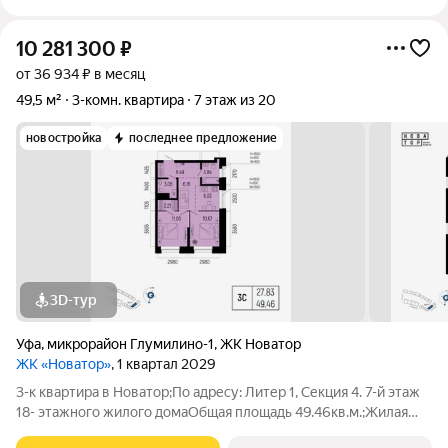
10 281 300
₽
от 36 934 ₽ в месяц
49,5 м²
3-комн. квартира
7 этаж из 20
новостройка
последнее предложение
3D-тур
Уфа
,
микрорайон Глумилино-1
,
ЖК Новатор
ЖК «Новатор»
, 1 квартал 2029
3-к квартира в Новатор;По адресу: Литер 1, Секция 4. 7-й этаж
18- этажного жилого домаОбщая площадь 49.46кв.м.;Жилая
площадь 27.83 кв. м. от ГК "Первый Трест".Срок окончания