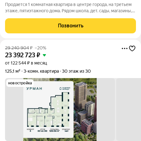
Продается 1 комнатная квартира в центре города, на третьем
этаже, пятиэтажного дома. Рядом школа, дет. сады, магазины,
аптеки. Чистый подъезд, дружные соседи. Один взрослый
собственник!!! Документы готовы к оформлению! ID объекта в
Позвонить
нашей базе: 2106
29 240 904
₽
–20%
23 392 723
₽
от 122 544 ₽ в месяц
125,1 м²
3-комн. квартира
30 этаж из 30
новостройка