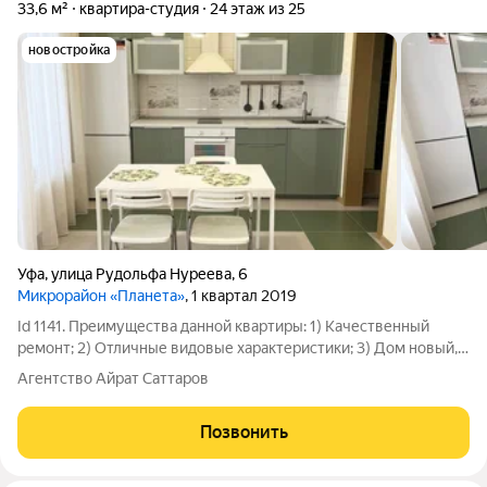
33,6 м²
квартира-студия
24 этаж из 25
новостройка
Уфа
,
улица Рудольфа Нуреева
,
6
Микрорайон «Планета»
, 1 квартал 2019
Id 1141. Преимущества данной квартиры: 1) Качественный
ремонт; 2) Отличные видовые характеристики; 3) Дом новый,
свой двор, консьерж, видеонаблюдение, шлагбаум, 3 лифта; 4)
Агентство Айрат Саттаров
В квартире остается вся техника и мебель; 5) Развитый район;
6) Рядом с домом
Позвонить