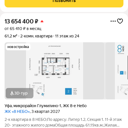
Позвонить
желании легко обновить
13 654 400
₽
от 65 410 ₽ в месяц
61,2 м²
2-комн. квартира
11 этаж из 24
новостройка
3D-тур
Уфа
,
микрорайон Глумилино-1
,
ЖК 8-е Небо
ЖК «8 НЕБО»
, 3 квартал 2027
2-к квартира в 8 НЕБО;По адресу: Литер 1.2, Секция 1. 11-й этаж
20- этажного жилого домаОбщая площадь 61.19кв.м.;Жилая