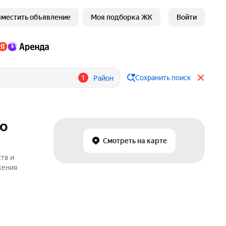
зместить объявление
Моя подборка ЖК
Войти
1
Сохранить поиск
Район
но
Смотреть на карте
тв и
жения