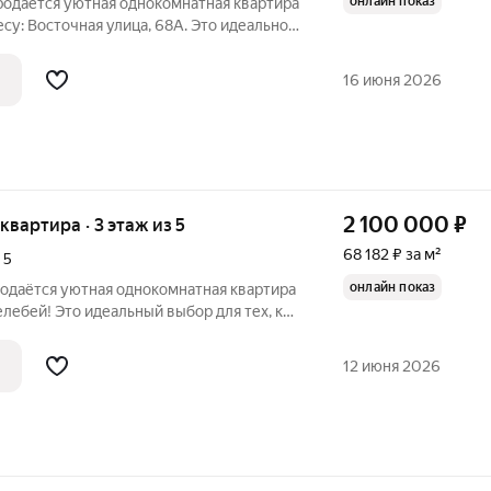
онлайн показ
родаётся уютная однокомнатная квартира
есу: Восточная улица, 68А. Это идеальное
то ищет комфортное жильё по доступной
жена на третьем этаже трёхэтажного
16 июня 2026
2 100 000
₽
 квартира · 3 этаж из 5
68 182 ₽ за м²
,
5
онлайн показ
родаётся уютная однокомнатная квартира
елебей! Это идеальный выбор для тех, кто
по доступной цене. Квартира
 этаже пятиэтажного кирпичного дома
12 июня 2026