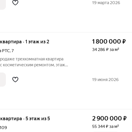
19 марта 2026
1 800 000
₽
 квартира · 1 этаж из 2
34 286 ₽ за м²
а РТС
,
7
 продаже трехкомнатная квартира
 с косметическим ремонтом, этаж
наты, кухня. Центральная горячая вода.
52,5 кв.м. Продажа за наличные, маткап,
19 июня 2026
2 900 000
₽
 квартира · 5 этаж из 5
55 344 ₽ за м²
109