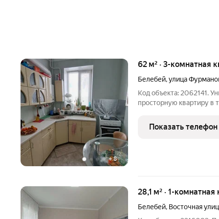
62 м² · 3-комнатная к
Белебей
,
улица Фурмано
Код объекта: 2062141. У
просторную квартиру в 
квартира площадью 62 кв
Белебей. Квартира расп
Показать телефон
+
8
28,1 м² · 1-комнатная
Белебей
,
Восточная улиц