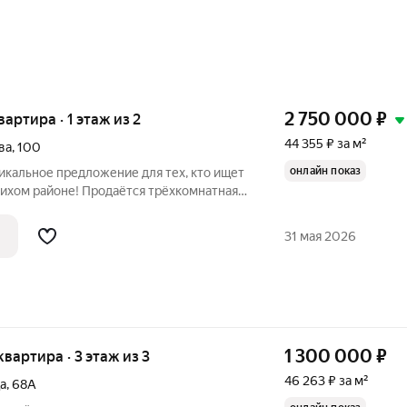
2 750 000
₽
вартира · 1 этаж из 2
44 355 ₽ за м²
ва
,
100
онлайн показ
никальное предложение для тех, кто ищет
тихом районе! Продаётся трёхкомнатная
. м на улице Фурманова, 100 в городе
оложена на первом этаже двухэтажного
31 мая 2026
1 300 000
₽
 квартира · 3 этаж из 3
46 263 ₽ за м²
а
,
68А