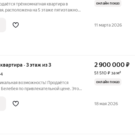
онлайн показ
родаётся трёхкомнатная квартира в
ая, расположена на 5 этаже пятиэтажного
оторых 35,6 кв. м.
. Косметический ремонт. Расположение
11 марта 2026
2 900 000
₽
 квартира · 3 этаж из 3
51 510 ₽ за м²
44
онлайн показ
никальная возможность! Продаётся
 Белебея по привлекательной цене. Это
х, кто ценит комфорт и уют в
артира расположена на третьем этаже
18 мая 2026