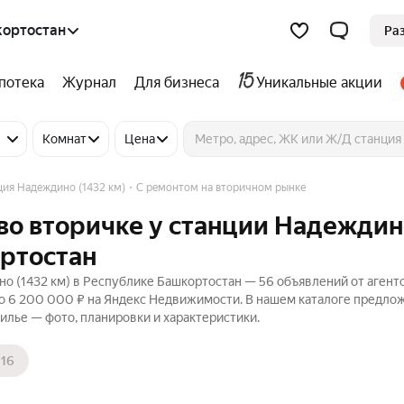
кортостан
Ра
потека
Журнал
Для бизнеса
Уникальные акции
Комнат
Цена
ция Надеждино (1432 км)
С ремонтом на вторичном рынке
во вторичке у станции Надежди
ортостан
о (1432 км) в Республике Башкортостан — 56 объявлений от агентс
до 6 200 000 ₽ на Яндекс Недвижимости. В нашем каталоге предло
жилье — фото, планировки и характеристики.
16