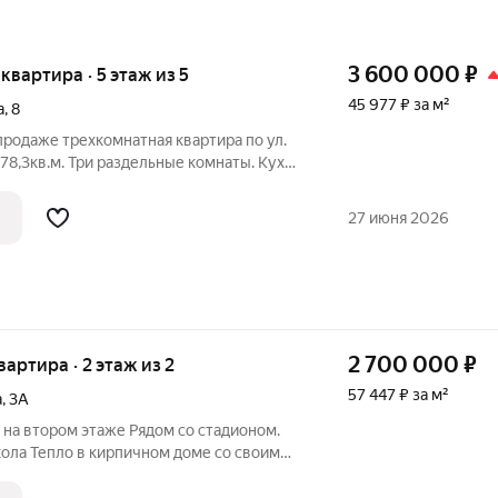
3 600 000
₽
 квартира · 5 этаж из 5
45 977 ₽ за м²
а
,
8
 продаже трехкомнатная квартира по ул.
 78,3кв.м. Три раздельные комнаты. Кухня
12,4. Лоджия. Ремонт косметический.
отека, маткап. Звоните. Реальному
27 июня 2026
2 700 000
₽
квартира · 2 этаж из 2
57 447 ₽ за м²
а
,
3А
на втором этаже Рядом со стадионом.
кола Тепло в кирпичном доме со своим
ием-это удобно В квартире сделан
тиле, поэтому можно сразу заехать