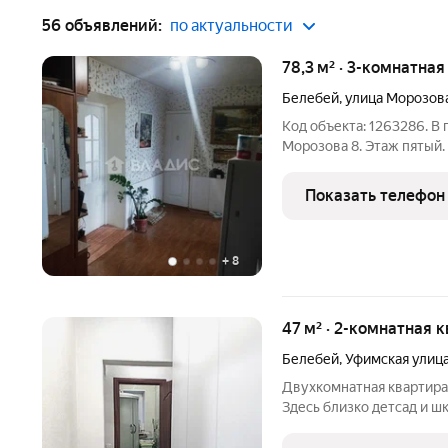
56 объявлений:
по актуальности
78,3 м² · 3-комнатная
Белебей
,
улица Морозов
Код объекта: 1263286. В
Морозова 8. Этаж пятый.
с хорошей квадратурой, 
Продажа за наличные, ип
Показать телефон
клиенту
+
8
47 м² · 2-комнатная 
Белебей
,
Уфимская улиц
Двухкомнатная квартира 
Здесь близко детсад и ш
индивидуальным отоплен
ремонт в современном с