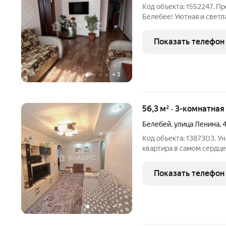
Код объекта: 1552247. П
Белебее! Уютная и светл
кирпичного дома. Общая площадь 52,4 кв. м., из к
занимает жилая площадь
Показать телефон
+
3
56,3 м² · 3-комнатная
Белебей
,
улица Ленина
,
Код объекта: 1387303. У
квартира в самом сердце
отличный вариант для те
каждодневной жизни. Кв
Показать телефон
кирпичного дома,
+
7