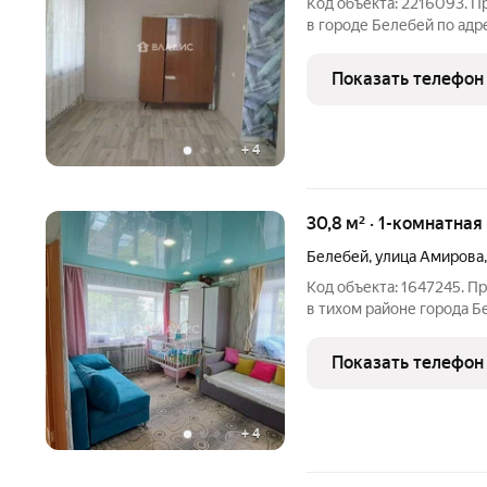
Код объекта: 2216093. П
в городе Белебей по адр
предложение для тех, к
цене. Квартира располо
Показать телефон
+
4
30,8 м² · 1-комнатная
Белебей
,
улица Амирова
Код объекта: 1647245. П
в тихом районе города Б
ищет комфортное жильё 
расположена на третьем
Показать телефон
1968 года
+
4