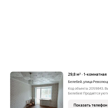
29,8 м² · 1-комнатная
Белебей
,
улица Революц
Код объекта: 2059843. В
Белебея! Продаётся уютн
адресу: улица Революцио
четвёртом этаже пятиэт
Показать телефон
постройки.