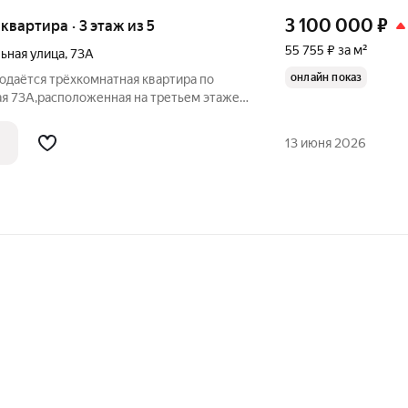
3 100 000
₽
 квартира · 3 этаж из 5
55 755 ₽ за м²
ьная улица
,
73А
онлайн показ
родаётся трёхкомнатная квартира по
я 73А,расположенная на третьем этаже
ичный дом 1964 года постройки;
 магвзины аптеки, садики, школы.....
13 июня 2026