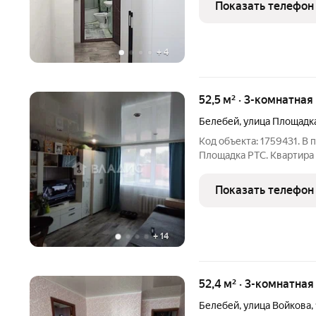
Показать телефон
Потолки в
+
4
52,5 м² · 3-комнатная
Белебей
,
улица Площадк
Код объекта: 1759431. В
Площадка РТС. Квартира
первый. Имеются три ком
Общая площадь квартиры 
Показать телефон
ипотека. Звоните.
+
14
52,4 м² · 3-комнатная
Белебей
,
улица Войкова
,