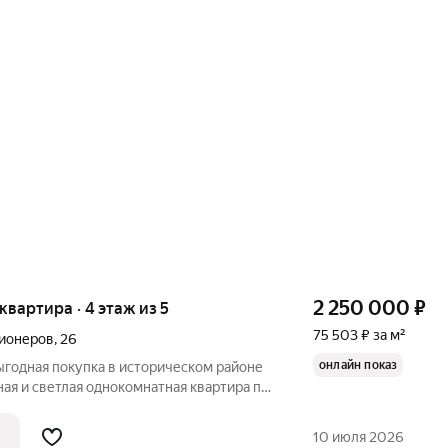
2 250 000
₽
 квартира · 4 этаж из 5
75 503 ₽ за м²
ионеров
,
26
онлайн показ
ыгодная покупка в историческом районе
ая и светлая однокомнатная квартира по
неров, 26. Квартира расположена на
ажного кирпичного дома 1980 года
10 июля 2026