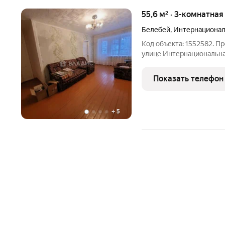
55,6 м² · 3-комнатная
Белебей
,
Интернационал
Код объекта: 1552582. П
улице Интернациональна
пятиэтажного дома Кирп
Развитая инфраструктура:
Показать телефон
Квартира имеет
+
5