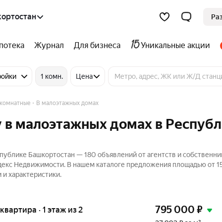
кортостан
Ра
потека
Журнал
Для бизнеса
Уникальные акции
ройки
1 комн.
Цена
комнатные
В малоэтажных домах
 в малоэтажных домах в Респуб
публике Башкортостан — 180 объявлений от агентств и собственни
ндекс Недвижимости. В нашем каталоге предложения площадью от 15
 и характеристики.
795 000
₽
 квартира · 1 этаж из 2