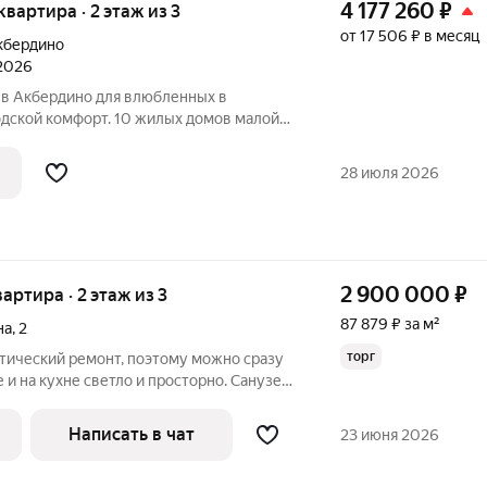
4 177 260
₽
 квартира · 2 этаж из 3
от 17 506 ₽ в месяц
кбердино
 2026
в Акбердино для влюбленных в
одской комфорт. 10 жилых домов малой
е Акбердино. Тишина, уют, авторское
енение объединены безопасной
28 июля 2026
ой всем
2 900 000
₽
вартира · 2 этаж из 3
87 879 ₽ за м²
на
,
2
торг
етический ремонт, поэтому можно сразу
е и на кухне светло и просторно. Санузел
мит место и обеспечивает
 Балкон, выходящий во двор, станет
Написать в чат
23 июня 2026