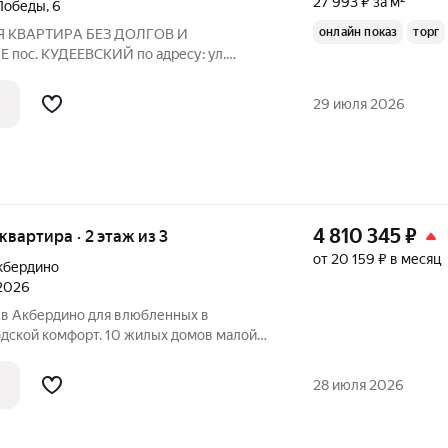
27 993 ₽ за м²
Победы
,
6
онлайн показ
торг
Я КВАРTИРA БЕЗ ДOЛГOВ И
пос. КУДЕЕВСКИЙ по адресу: ул.
пичного дома, ЖЕЛЕЗОБЕТОННЫЕ
мещенный. ЦЕНТРАЛЬНАЯ КАНАЛИЗАЦИЯ
29 июля 2026
НОЕ ОТОПЛЕНИЕ (АОГВ)- А ЭТО
4 810 345
₽
 квартира · 2 этаж из 3
от 20 159 ₽ в месяц
кбердино
 2026
в Акбердино для влюбленных в
одской комфорт. 10 жилых домов малой
е Акбердино. Тишина, уют, авторское
енение объединены безопасной
28 июля 2026
ой всем