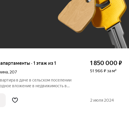
До 100 тыс. ₽
1 850 000
₽
е апартаменты · 1 этаж из 1
51 966 ₽ за м²
нина
,
207
квартира в даче в сельском поселении
годное вложение в недвижимость в
Коттеджный поселок "Орленок"
живописных мест Башкортостана, в 3х
2 июля 2024