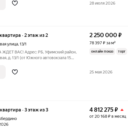
енение объединены безопасной
28 июля 2026
ой всем
2 250 000
₽
 квартира · 2 этаж из 2
78 397 ₽ за м²
вая улица
,
13/1
онлайн показ
торг
ДЕТ ВАС! Адрес: РБ, Уфимский район,
вая, д. 13/1 (от Южного автовокзала 15
е- расстояние составляет 16 км).
а 2-м этаже двухэтажного дома. Общая
25 мая 2026
4 812 275
₽
 квартира · 3 этаж из 3
от 20 168 ₽ в месяц
кбердино
 2026