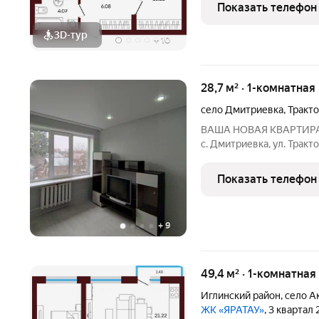
благоустройство и озел
Показать телефон
территорией, наполненн
3D-тур
+
10
28,7 м² · 1-комнатная
село Дмитриевка
,
Тракто
ВАША НОВАЯ КВАРТИРА Ж
с. Дмитриевка, ул. Тракто
минут езды на автомобил
Квартира расположена н
Показать телефон
площадь 28,7
+
9
49,4 м² · 1-комнатная
Иглинский район
,
село А
ЖК «ЯРАТАУ»
, 3 квартал