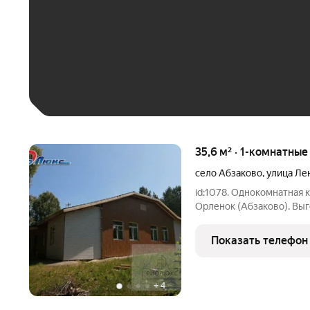
До 30 тыс. ₽
До 50 тыс. ₽
До 70 тыс. ₽
Больше 100 тыс. ₽
35,6 м² · 1-комнатны
село Абзаково
,
улица Ле
id:1078. Однокомнатная 
Орленок (Абзаково). Вы
самом красивом месте. 
расположен в одном из 
Показать телефон
километрах от ГЛЦ
+
4