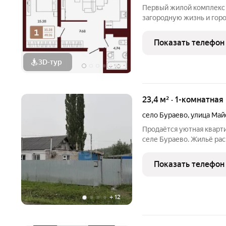
Первый жилой комплекс 
загородную жизнь и гор
этажности в самом центр
благоустройство и озел
Показать телефон
территорией, наполненн
3D-тур
+
10
23,4 м² · 1-комнатная
село Бураево
,
улица Май
Продаётся уютная кварти
селе Бураево. Жильё ра
трассой удобная транспортная доступность. Дом в жилой зоне,
соседи спокойные. В ква
Показать телефон
гостиная и
+
12