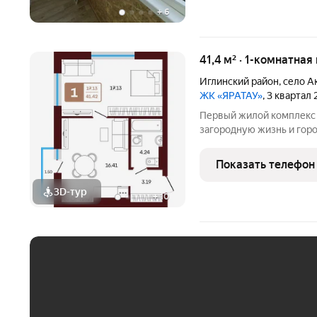
+
6
41,4 м² · 1-комнатная
Иглинский район
,
село А
ЖК «ЯРАТАУ»
, 3 квартал
Первый жилой комплекс 
загородную жизнь и гор
этажности в самом центр
благоустройство и озел
Показать телефон
территорией, наполненн
3D-тур
+
10
ЕЖЕМЕСЯЧНЫЙ ПЛАТЁ