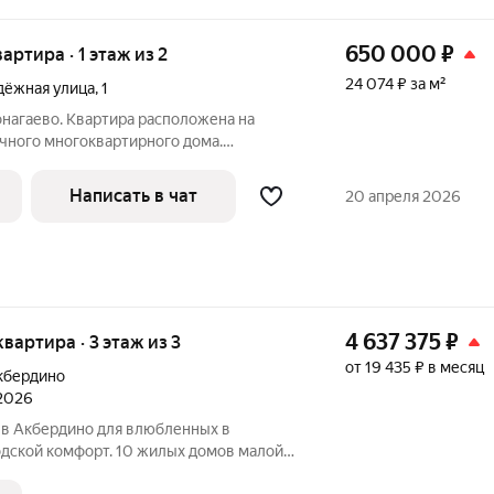
650 000
₽
вартира · 1 этаж из 2
24 074 ₽ за м²
ёжная улица
,
1
вонагаево. Квартира расположена на
ичного многоквартирного дома.
ая дверь. Есть закрепленный земельный
ая площадка, большая парковка. В шаговой
Написать в чат
20 апреля 2026
4 637 375
₽
 квартира · 3 этаж из 3
от 19 435 ₽ в месяц
кбердино
 2026
в Акбердино для влюбленных в
одской комфорт. 10 жилых домов малой
е Акбердино. Тишина, уют, авторское