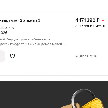
4 171 290
₽
 квартира · 2 этаж из 3
от 17 481 ₽ в месяц
кбердино
 2026
в Акбердино для влюбленных в
одской комфорт. 10 жилых домов малой
е Акбердино. Тишина, уют, авторское
енение объединены безопасной
28 июля 2026
ой всем
Ж