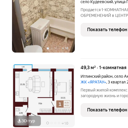
село Кудеевский
,
улица 
Продается 1-KOМНАТНА
ОБРЕМЕНЕНИЙ в ЦЕНТРЕ 
ПОБЕДЫ, д. 6, 1/2 кир
ПЕРЕКРЫТИЯ, с/у сов
Показать телефон
(не шамбо) и АВТОНОМ
+
16
49,3 м² · 1-комнатная
Иглинский район
,
село А
ЖК «ЯРАТАУ»
, 3 квартал
Первый жилой комплекс 
загородную жизнь и гор
этажности в самом центр
благоустройство и озел
Показать телефон
территорией, наполненн
3D-тур
+
10