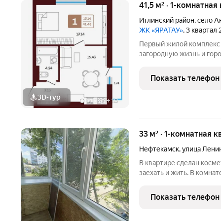
41,5 м² · 1-комнатная
Иглинский район
,
село А
ЖК «ЯРАТАУ»
, 3 квартал
Первый жилой комплекс 
загородную жизнь и гор
этажности в самом центр
благоустройство и озел
Показать телефон
территорией, наполненн
3D-тур
+
10
33 м² · 1-комнатная к
Нефтекамск
,
улица Лени
В квартире сделан косм
заехать и жить. В комнат
совмещенный, что эконо
дополнительный комфорт.
Показать телефон
отличным местом для