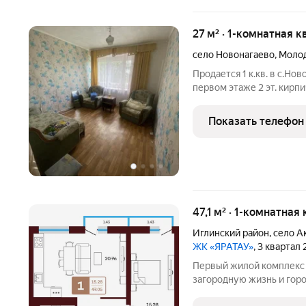
27 м² · 1-комнатная к
село Новонагаево
,
Молод
Продается 1 к.кв. в с.Но
первом этаже 2 эт. кирп
Установлена новая входн
участок. Во дворе детск
Показать телефон
доступности
47,1 м² · 1-комнатная
Иглинский район
,
село А
ЖК «ЯРАТАУ»
, 3 квартал
Первый жилой комплекс 
загородную жизнь и гор
этажности в самом центр