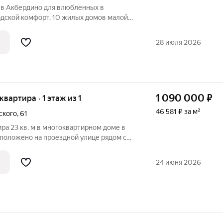
в Акбердино для влюбленных в
одской комфорт. 10 жилых домов малой
е Акбердино. Тишина, уют, авторское
енение объединены безопасной
28 июля 2026
ой всем
1 090 000
₽
 квартира · 1 этаж из 1
46 581 ₽ за м²
ского
,
61
ра 23 кв. м в многоквартирном доме в
сположено на проездной улице рядом с
ртире одна спальня и просторная
24 июня 2026