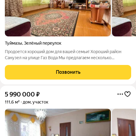
Туймазы
,
Зелёный переулок
Продоется хороший дом для вашей семьи! Хороший район
Санузел на улице Газ Вода Мы предлагаем несколько
вариантов оплаты, чтобы каждый мог выбрать наиболее
удобный для себя: 100% оплата Ипотека от наших банков-
Позвонить
партнеров,а также Исламская ипотека
5 990 000
₽
111,6 м²
дом, участок