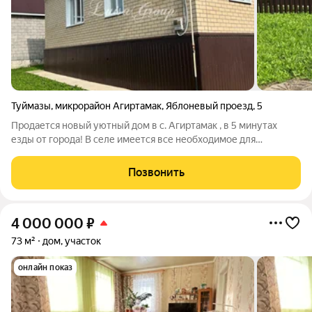
Туймазы
,
микрорайон Агиртамак
,
Яблоневый проезд
,
5
Продается новый уютный дом в с. Агиртамак , в 5 минутах
езды от города! В селе имеется все необходимое для
комфортной жизни:школа, детский сад, продуктовые
магазины, мечеть. Дом полностью готов к проживанию! Три
Позвонить
отдельных комнаты, просторная кухня.
4 000 000
₽
73 м²
дом, участок
онлайн показ