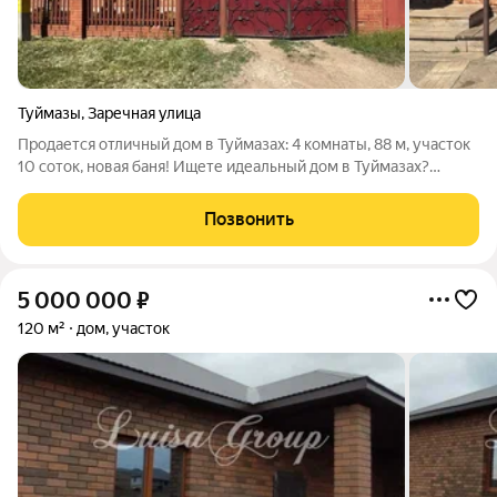
Туймазы
,
Заречная улица
Продается отличный дом в Туймазах: 4 комнаты, 88 м, участок
10 соток, новая баня! Ищете идеальный дом в Туймазах?
Представляем вашему вниманию прекрасный вариант в
востребованном районе города! Просторный дом 1998 года
Позвонить
постройки общей площадью 88 м
5 000 000
₽
120 м²
дом, участок