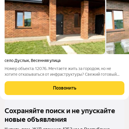
село Дуслык
,
Весенняя улица
Номер объекта: 12076. Мечтаете жить за городом, но не
хотите отказываться от инфраструктуры? Свежий готовый
дом в с. Дуслык ждет своих хозяев! Что внутри: Новый (2024
г.п.) надежный кирпичный дом на 112 «квадратов».
Позвонить
Предчистовая отделка: воплощайте
Сохраняйте поиск и не упускайте
новые объявления