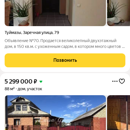
Туймазы
,
Заречная улица
,
79
Объявление №70. Продается великолепный двухэтажный
дом, в 150 кв.м. с ухоженным садом, в котором много цветов и
плодовых деревьев. Дом находится, в черте города, в тихом
районе со всей необходимой инфраструктурой. В доме два
Позвонить
этажа и теплый подвал, во
5 299 000
₽
88 м²
дом, участок