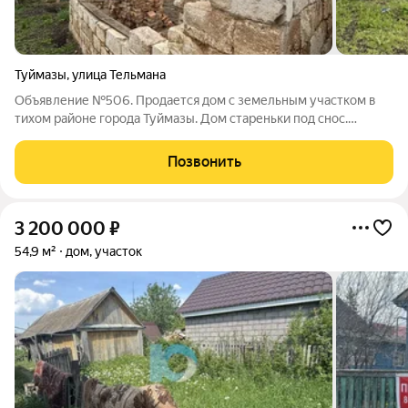
Туймазы
,
улица Тельмана
Объявление №506. Продается дом с земельным участком в
тихом районе города Туймазы. Дом стареньки под снос.
Участок квадратный, ровный , 6,6 соток, удобные подъездные
пути с двух сторон. Рассматриваем обмен на квартиру в
Позвонить
г.Туймазы. Звоните,покажу и
3 200 000
₽
54,9 м²
дом, участок