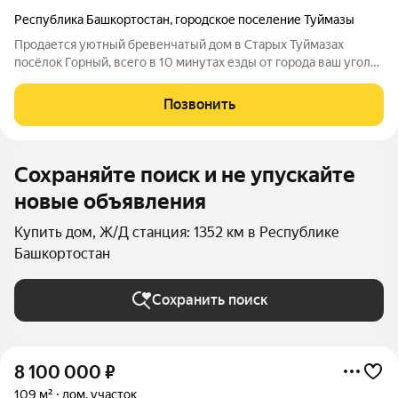
Республика Башкортостан
,
городское поселение Туймазы
Продается уютный бревенчатый дом в Старых Туймазах
посёлок Горный, всего в 10 минутах езды от города ваш уголок
спокойствия вдали от городской суеты!В шаговой доступности
продуктовый магазин пятёрочка, школа,детский сад.
Позвонить
Построенный в 1965 году,
Сохраняйте поиск и не упускайте
новые объявления
Купить дом, Ж/Д станция: 1352 км в Республике
Башкортостан
Сохранить поиск
8 100 000
₽
109 м²
дом, участок