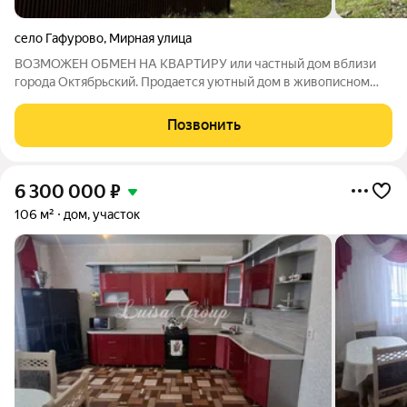
село Гафурово
,
Мирная улица
ВОЗМОЖЕН ОБМЕН НА КВАРТИРУ или частный дом вблизи
города Октябрьский. Продается уютный дом в живописном
селе Гафурово Туймазинского района, общей площадью 169,8
кв.м, расположенный на просторном участке площадью 1604
Позвонить
кв.м. Дом состоит из 3 комнат,
6 300 000
₽
106 м²
дом, участок