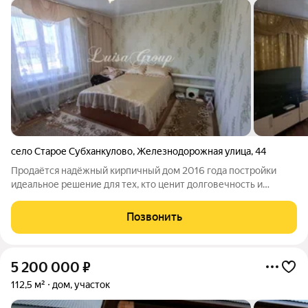
село Старое Субханкулово
,
Железнодорожная улица
,
44
Продаётся надёжный кирпичный дом 2016 года постройки
идеальное решение для тех, кто ценит долговечность и
комфорт! Дом возведён с особым вниманием к качеству:
армированные стены гарантируют прочность конструкции «на
Позвонить
века», а кирпичная кладка
5 200 000
₽
112,5 м²
дом, участок