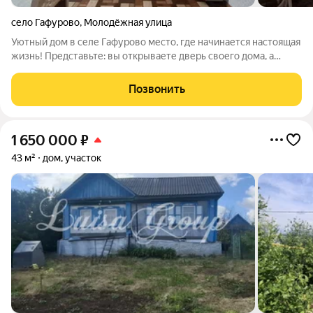
село Гафурово
,
Молодёжная улица
Уютный дом в селе Гафурово место, где начинается настоящая
жизнь! Представьте: вы открываете дверь своего дома, а
внутри тепло, светло и так уютно, что не хочется никуда
уезжать. Качественный ремонт, продуманная планировка и
Позвонить
атмосфера, в которую
1 650 000
₽
43 м²
дом, участок