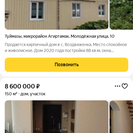
Туймазы
,
микрорайон Агиртамак
,
Молодёжная улица
,
10
Продается кирпичный дом в с. Воздвиженка. Место спокойное
и живописное. Дом 2020 года постройки 88 кв.м, окна
пластиковые , облицован профнастилом. В доме все
коммуникации, сделан косметический ремонт. Участок 6,4
Позвонить
сотки, ухоженный с плодовыми
8 600 000
₽
150 м²
дом, участок