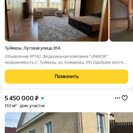
Туймазы
,
Луговая улица
,
81А
Объявление №142. Федеральная компания "UNIKOR"
недвижимость (г. Туймазы, ул. Комарова, 39) Одобрим ипотеку
на данный дом от 13%. Работаем со всеми банками РФ.
Продается красивый двухэтажный дом площадью 237 м2 в
Позвонить
классическом стиле в городе Туймазы по
5 450 000
₽
110 м²
дом, участок