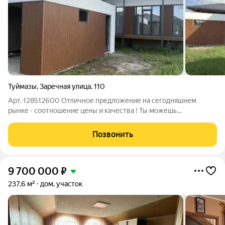
Туймазы
,
Заречная улица
,
110
Арт. 128512600 Отличное предложение на сегодняшнем
рынке - соотношение цены и качества ! Ты можешь
приобрести дом с гаражом в городе по ликвидной цене -
семейная ипотека покупка дома от подрядчика 6%, трейд ин на
Позвонить
вашу квартиру с доплатой, возможно
9 700 000
₽
237,6 м²
дом, участок