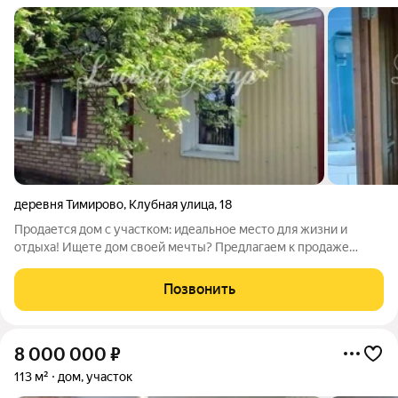
деревня Тимирово
,
Клубная улица
,
18
Продается дом с участком: идеальное место для жизни и
отдыха! Ищете дом своей мечты? Предлагаем к продаже
уютный дом с участком, расположенный в живописном месте
с удобным месторасположением всего в 10 минутах от
Позвонить
города! Ключевые преимущества:
8 000 000
₽
113 м²
дом, участок