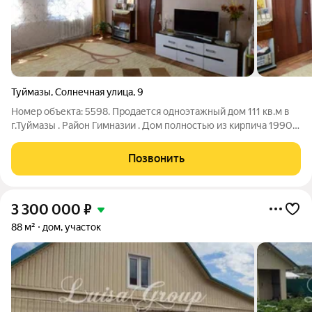
Туймазы
,
Солнечная улица
,
9
Номер объекта: 5598. Продается одноэтажный дом 111 кв.м в
г.Туймазы . Район Гимназии . Дом полностью из кирпича 1990
года постройки . В доме 5 жилых комнат . Вода
централизованная , газовый котел , электричество ,
Позвонить
канализация -локальный септик .
3 300 000
₽
88 м²
дом, участок