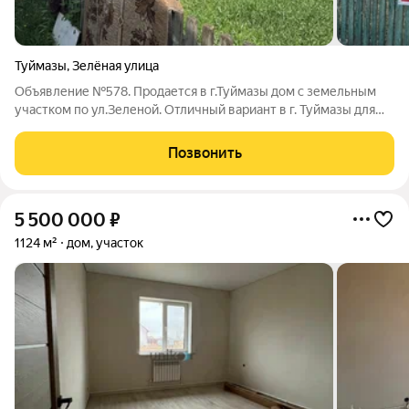
Туймазы
,
Зелёная улица
Объявление №578. Продается в г.Туймазы дом с земельным
участком по ул.Зеленой. Отличный вариант в г. Туймазы для
тех, кто ищет спокойное и комфортное место для жизни в
черте города. Дом расположен в удобном районе с развитой
Позвонить
инфраструктурой рядом
5 500 000
₽
1124 м²
дом, участок