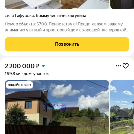
село Гафурово
,
Коммунистическая улица
Номер объекта: 5700. Приветствую! Представляем вашему
вниманию уютный и просторный дом с хорошей планировкой,
расположенный в живописной местности с.Гафурово. Это
идеальное место для тех, кто ценит комфорт и уют. Зал дома
Позвонить
имеет площадь в 38,9 кв.м. и
2 200 000
₽
169,8 м²
дом, участок
онлайн показ