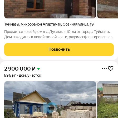
Туймазы
,
микрорайон Агиртамак
,
Осенняя улица
,
19
Продается новый дом в с. Дуслык в 10 км от города Туймазы.
Дом находится в новой жилой части, рядом асфальтированная
дорога, спортивный комплекс. Участок ровный 15 соток. На
участке дом с гаражем и действующая баня. Дом построен из
Позвонить
керамзитных
2 900 000
₽
59,5 м²
дом, участок