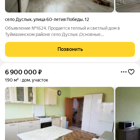
село Дуслык
,
улица 60-летия Победы
,
12
Объявление №1624. Продается теплый и светлый дом в
Туймазинском районе село Дуслык ,Основные
характеристики:Площадь: 100 кв.м. Площадь участка: 5соток 3
спальни, кухня отдельная ,:Выровненные стены,
Позвонить
подготовленные под обои. Радиаторы отопления и
6 900 000
₽
190 м²
дом, участок