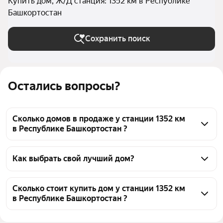
Купить дом, Ж/Д станция: 1352 км в Республике
Башкортостан
Сохранить поиск
Остались вопросы?
Сколько домов в продаже у станции 1352 км
в Республике Башкортостан ?
На Яндекс Недвижимости в продаже у станции 
1352 км в Республике Башкортостан 35 домов, из 
Как выбрать свой лучший дом?
них 3 объявления от собственников, 32 объявления 
Чтобы купить дом у станции 1352 км, 
от агентств
воспользуйтесь тепловой картой для оценки 
Сколько стоит купить дом у станции 1352 км
в Республике Башкортостан ?
инфраструктуры и транспортной доступности в 
выбранном районе у станции 1352 км в Республике 
Цена за квадратный метр
4 893 — 92 233 ₽