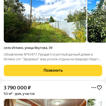
село Иглино
,
улица Якутова
,
39
Объявление №43477. Продается уютный дачный домик в
Иглино снт "Здоровье" ваш уголок отдыха на природе! Ищете
место для отдыха и уединения вдали от городской суеты?
Предлагаем отличный дачный домик, который станет вашим
Позвонить
любимым местом для семейных
3 790 000
₽
50 м²
дом, участок