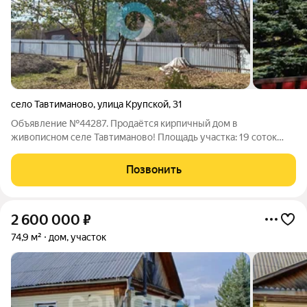
село Тавтиманово
,
улица Крупской
,
31
Объявление №44287. Продаётся кирпичный дом в
живописном селе Тавтиманово! Площадь участка: 19 соток
Материал дома: кирпич Коммуникации: Газ Вода заведена в
дом Скважина внутри дома На улице колодец Участок:
Позвонить
Огромный, ровный и ухоженный. На
2 600 000
₽
74,9 м²
дом, участок