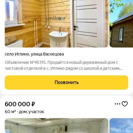
село Иглино
,
улица Васнецова
Объявление №45315. Продаётся новый деревянный дом с
чистовой отделкой в с. Иглино рядом со школой и детским
садом. Дом большой, имеет удобную планировку, которая
подойдет для большой и дружной семьи, что позволит Вам
Позвонить
разместить всех членов семьи в
600 000
₽
60 м²
дом, участок