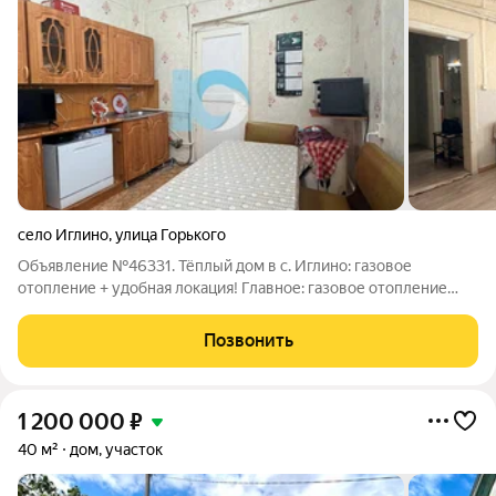
село Иглино
,
улица Горького
Объявление №46331. Тёплый дом в с. Иглино: газовое
отопление + удобная локация! Главное: газовое отопление
экономия на коммунальных платежах зимой; всё рядом: школа,
детский сад, ж/д станция Иглино, рынок, банки, остановки. Что
Позвонить
получаете: таунхаус
1 200 000
₽
40 м²
дом, участок