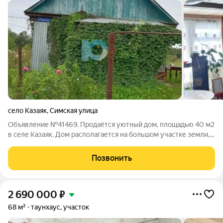
село Казаяк
,
Симская улица
Объявление №41469. Продаётся уютный дом, площадью 40 м2
в селе Казаяк. Дом располагается на большом участке земли,
прекрасно подходящем для озеленения и создания
собственного уголка. В доме рабочая печь. Вокруг села
Позвонить
раскинулись поля и леса, где можно
2 690 000
₽
68 м²
таунхаус, участок