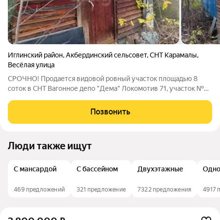
Иглинский район
,
Акбердинский сельсовет
,
СНТ Карамалы
,
Весёлая улица
СРОЧНО! Продается видовой ровный участок площадью 8
соток в СНТ Вагонное депо "Дема" Локомотив 71, участок №
49. Участок в собственности. приватизирован. Локация: в
сторону Нагаево, по Нагаевской трассе. Дорога до участка
Позвонить
ровная, щебенка. 20 км до
Люди также ищут
С мансардой
С бассейном
Двухэтажные
Одно
469 предложений
321 предложение
7322 предложения
4917 