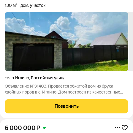
130 м²
дом, участок
село Иглино
,
Российская улица
Объявление №31403. Продаётся обжитой дом из бруса
хвойных пород в с. Иглино. Дом построен из качественных
материалов, имеет удобную планировку. В доме есть все
необходимое для комфортного проживания: угловая веранда,
Позвонить
прихожая, кухня, гостиная, 4
6 000 000
₽