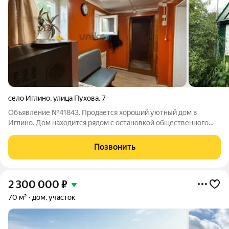
село Иглино
,
улица Пухова
,
7
Объявление №41843. Продается хороший уютный дом в
Иглино. Дом находится рядом с остановкой общественного
транспорта, в том числе и Ж/Д Вокзал, что позволит Вам
комфортно добираться до города Уфы, даже не имея
Позвонить
собственного автомобиля! Также в шаговой
2 300 000
₽
70 м²
дом, участок