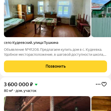
село Кудеевский
,
улица Пушкина
Объявление №41208. Предлагаем купить дом в с. Кудеевка.
Удобное месторасположение, в шаговой доступности школа,
садик, остановка общественного транспорта,
железнодорожная станция, магазины. В доме печное
Позвонить
отопление, электричество, газ вдоль участка,
3 600 000
₽
80 м²
дом, участок