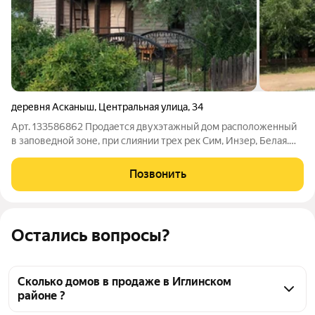
деревня Асканыш
,
Центральная улица
,
34
Арт. 133586862 Продается двухэтажный дом расположенный
в заповедной зоне, при слиянии трех рек Сим, Инзер, Белая.
Лучшее место в пригороде Уфы. Вокруг несколько песчанных
пляжей с кварцевым песком. Дом расположен в очень
Позвонить
удачном месте, где нет шума и
Остались вопросы?
Сколько домов в продаже в Иглинском
районе ?