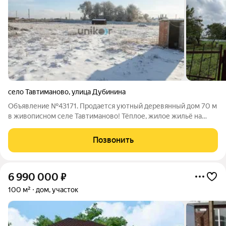
село Тавтиманово
,
улица Дубинина
Объявление №43171. Продается уютный деревянный дом 70 м
в живописном селе Тавтиманово! Тёплое, жилое жильё на
просторном участке 10 соток идеальный вариант для семьи,
которая ищет спокойствие, природу и всё необходимое для
Позвонить
комфортной жизни.
6 990 000
₽
100 м²
дом, участок