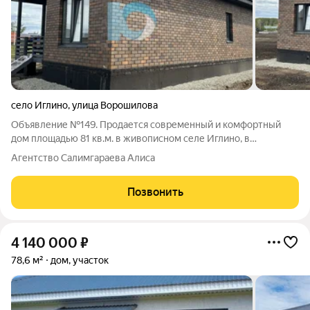
село Иглино
,
улица Ворошилова
Объявление №149. Продается современный и комфортный
дом площадью 81 кв.м. в живописном селе Иглино, в
коттеджном поселке Аксаков, на участке 10 соток. Это
Агентство Салимгараева Алиса
идеальное сочетание уюта загородной жизни и развитой
инфраструктуры. Дом построен из
Позвонить
4 140 000
₽
78,6 м²
дом, участок