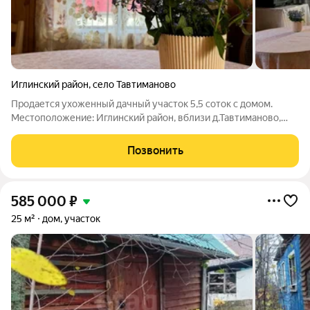
Иглинский район
,
село Тавтиманово
Продается ухоженный дачный участок 5,5 соток с домом.
Местоположение: Иглинский район, вблизи д.Тавтиманово,
СНТ МВД РБ «Дзержинец». Рядом остановка, маршрутка 108
из села Иглино. Участок расположен на второй улице от входа
Позвонить
в садовое товарищество,
585 000
₽
25 м²
дом, участок