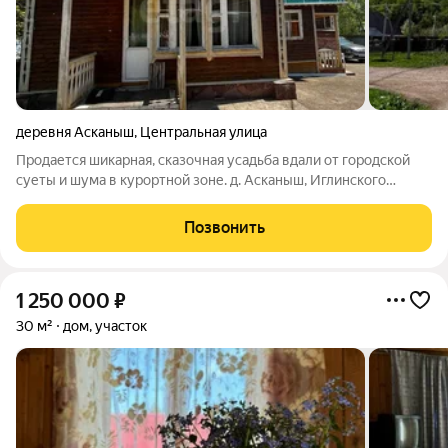
деревня Асканыш
,
Центральная улица
Продается шикарная, сказочная усадьба вдали от городской
суеты и шума в курортной зоне. д. Асканыш, Иглинского
района, 50 км до города, асфальт до дома. Дом 2 этажный, 130
кв.м., земля 20 соток, ИЖС. Дом из качественного сибирского
Позвонить
бруса -
1 250 000
₽
30 м²
дом, участок