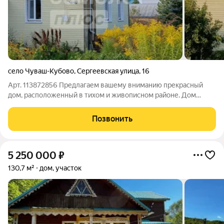
село Чуваш-Кубово
,
Сергеевская улица
,
16
Арт. 113872856 Предлагаем вашему вниманию прекрасный
дом, расположенный в тихом и живописном районе. Дом
расположен Иглинский р-н, с. Чуваш-Кубово. Общая площадь
74,9 кв. м, земельный участок 23 сотки. Идеален для семейной
Позвонить
жизни и отдыха! На
5 250 000
₽
130,7 м²
дом, участок