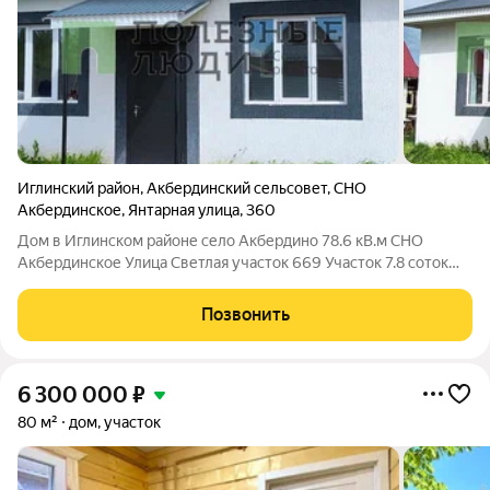
Иглинский район
,
Акбердинский сельсовет
,
СНО
Акбердинское
,
Янтарная улица
,
360
Дом в Иглинском районе село Акбердино 78.6 кВ.м СНО
Акбердинское Улица Светлая участок 669 Участок 7.8 соток
Дом строился капитально,для себя, с учетом всех условий для
жизни: -Электрическое отопление с теплыми полами по всему
Позвонить
дому+ радиаторы,
6 300 000
₽
80 м²
дом, участок