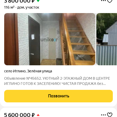
3 800 000
₽
116 м²
дом, участок
село Иглино
,
Зелёная улица
Объявление №45652. УЮТНЫЙ 2-ЭТАЖНЫЙ ДОМ В ЦЕНТРЕ
ИГЛИНО ГОТОВ К ЗАСЕЛЕНИЮ! ЧИСТАЯ ПРОДАЖА без
обременений, быстрое оформление! Идеальное
расположение: Дом расположен в самом центре села Иглино
Позвонить
всё необходимое в шаговой доступности: школа,
5 600 000
₽