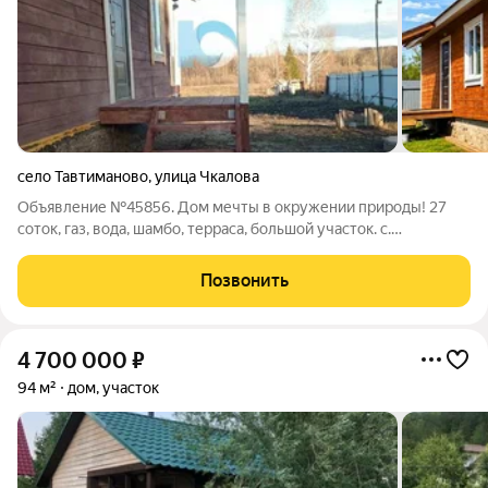
село Тавтиманово
,
улица Чкалова
Объявление №45856. Дом мечты в окружении природы! 27
соток, газ, вода, шамбо, терраса, большой участок. с.
Тавтиманово, Иглинский район Идеальный вариант для тех,
кто хочет тишины, природы и при этом комфорт городской
Позвонить
жизни. Рассмотрю ОБМЕН :
4 700 000
₽
94 м²
дом, участок