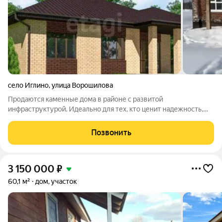
село Иглино
,
улица Ворошилова
Продаются каменные дома в районе с развитой
инфраструктурой. Идеально для тех, кто ценит надежность,
комфорт и не хочет ждать годы. Главные преимущества:
НАДЕЖНЫЕ КАМЕННЫЕ ТЕХНОЛОГИИ. Дома строятся из
Позвонить
современных материалов: Теплоблок (трехслойный):
3 150 000
₽
60,1 м²
дом, участок