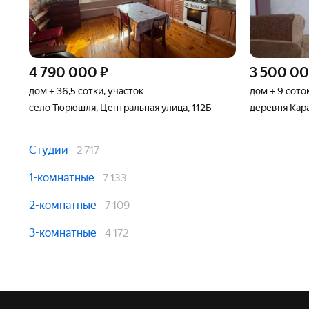
4 790 000
₽
3 500 0
дом + 36,5 сотки, участок
дом + 9 сото
село Тюрюшля, Центральная улица, 112Б
деревня Кар
Студии
2 717
1-комнатные
7 133
2-комнатные
7 109
3-комнатные
4 172