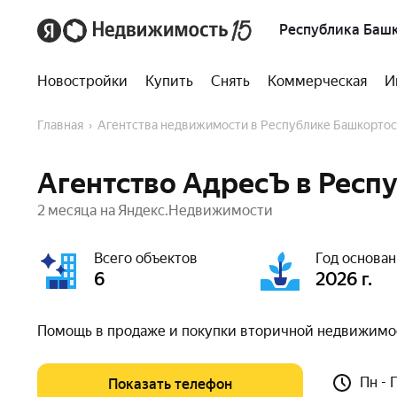
Республика Баш
Новостройки
Купить
Снять
Коммерческая
И
Главная
Агентства недвижимости в Республике Башкорто
Агентство АдресЪ в Респ
2 месяца на Яндекс.Недвижимости
Всего объектов
Год основа
6
2026 г.
Помощь в продаже и покупки вторичной недвижимос
Пн - 
Показать телефон