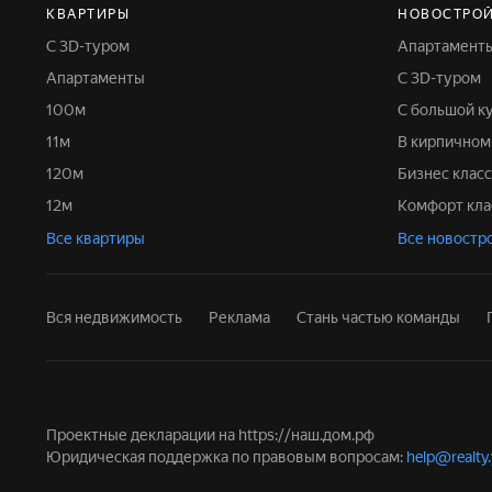
КВАРТИРЫ
НОВОСТРО
С 3D-туром
Апартамент
Апартаменты
С 3D-туром
100м
С большой к
11м
В кирпично
120м
Бизнес класс
12м
Комфорт кла
Все квартиры
Все новостр
Вся недвижимость
Реклама
Стань частью команды
Проектные декларации на
https://наш.дом.рф
Юридическая поддержка по правовым вопросам:
help@realty