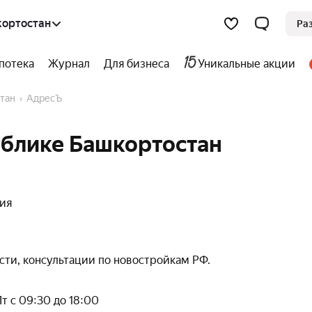
кортостан
Ра
потека
Журнал
Для бизнеса
Уникальные акции
стан
АдресЪ
ублике Башкортостан
ния
ти, консультации по новостройкам РФ.
Пт с 09:30 до 18:00