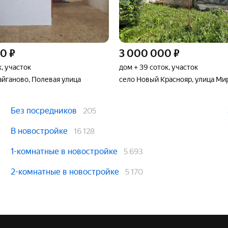
00
₽
3 000 000
₽
к, участок
дом + 39 соток, участок
айганово, Полевая улица
село Новый Краснояр, улица Ми
Без посредников
205
В новостройке
16 128
1-комнатные в новостройке
5 693
2-комнатные в новостройке
5 170