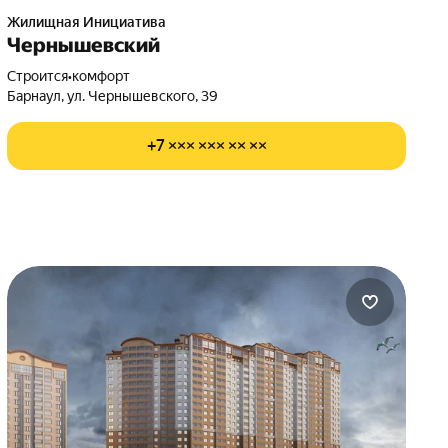
Жилищная Инициатива
Чернышевский
Строится
•
комфорт
Барнаул, ул. Чернышевского, 39
+7 ××× ××× ×× ××