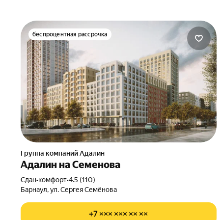
беспроцентная рассрочка
Группа компаний Адалин
Адалин на Семенова
Сдан
•
комфорт
•
4.5 (110)
Барнаул, ул. Сергея Семёнова
+7 ××× ××× ×× ××