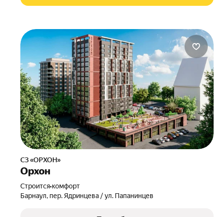
СЗ «ОРХОН»
Орхон
Строится
•
комфорт
Барнаул, пер. Ядринцева / ул. Папанинцев