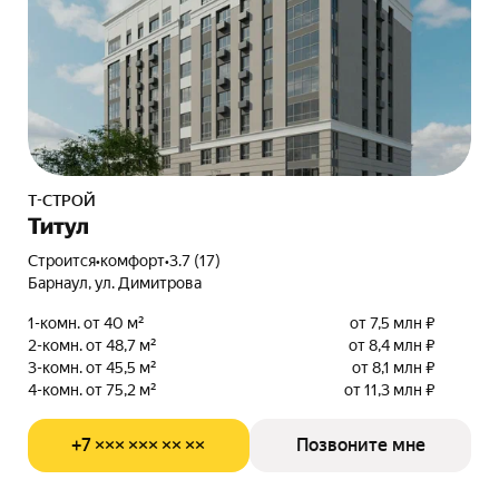
Т-СТРОЙ
Титул
Строится
•
комфорт
•
3.7 (17)
Барнаул, ул. Димитрова
1-комн. от 40 м²
от 7,5 млн ₽
2-комн. от 48,7 м²
от 8,4 млн ₽
3-комн. от 45,5 м²
от 8,1 млн ₽
4-комн. от 75,2 м²
от 11,3 млн ₽
+7 ××× ××× ×× ××
Позвоните мне