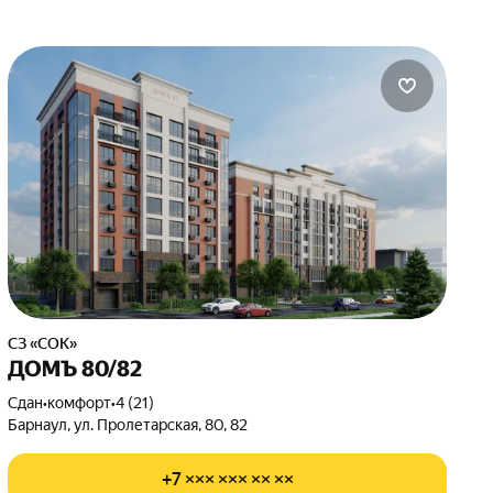
СЗ «СОК»
ДОМЪ 80/82
Сдан
•
комфорт
•
4 (21)
Барнаул, ул. Пролетарская, 80, 82
+7 ××× ××× ×× ××