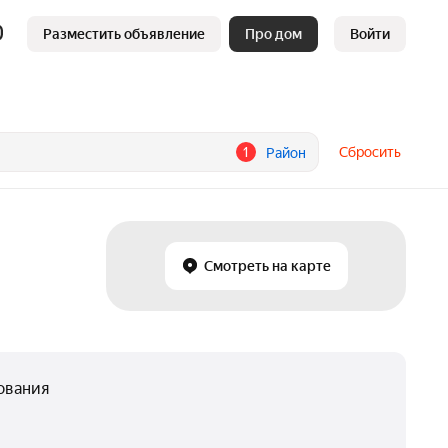
Разместить объявление
Про дом
Войти
1
Сбросить
Район
Смотреть на карте
ования