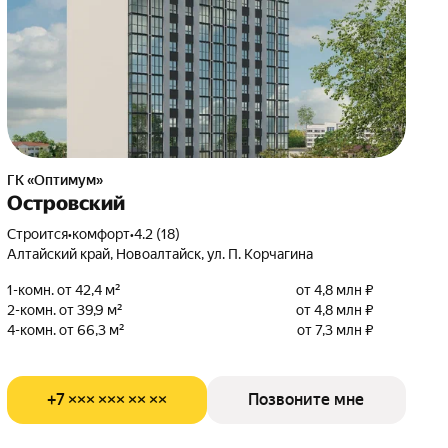
ГК «Оптимум»
Островский
Строится
•
комфорт
•
4.2 (18)
Алтайский край, Новоалтайск, ул. П. Корчагина
1-комн. от 42,4 м²
от 4,8 млн ₽
2-комн. от 39,9 м²
от 4,8 млн ₽
4-комн. от 66,3 м²
от 7,3 млн ₽
+7 ××× ××× ×× ××
Позвоните мне