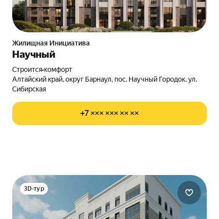
Жилищная Инициатива
Научный
Строится
•
комфорт
Алтайский край, округ Барнаул, пос. Научный Городок, ул.
Сибирская
+7 ××× ××× ×× ××
3D-тур