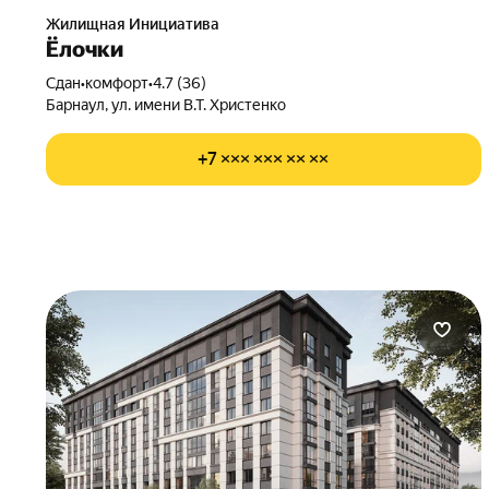
Жилищная Инициатива
Ёлочки
Сдан
•
комфорт
•
4.7 (36)
Барнаул, ул. имени В.Т. Христенко
+7 ××× ××× ×× ××