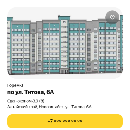
Горем-3
по ул. Титова, 6А
Сдан
•
эконом
•
3.9 (8)
Алтайский край, Новоалтайск, ул. Титова, 6А
+7 ××× ××× ×× ××