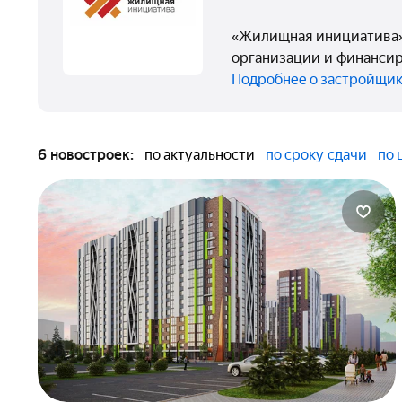
«Жилищная инициатива» 
организации и финансир
Подробнее о застройщи
6 новостроек:
по актуальности
по сроку сдачи
по 