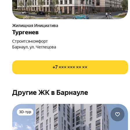
Жилищная Инициатива
Тургенев
Строится
•
комфорт
Барнаул, ул. Чеглецова
+7 ××× ××× ×× ××
Другие ЖК в Барнауле
3D-тур