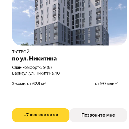
Т-СТРОЙ
по ул. Никитина
Сдан
•
комфорт
•
3.9 (8)
Барнаул, ул. Никитина, 10
3-комн. от 62,9 м²
от 9,0 млн ₽
+7 ××× ××× ×× ××
Позвоните мне