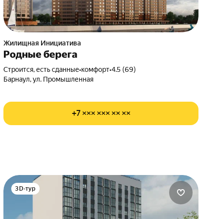
Жилищная Инициатива
Родные берега
Строится, есть сданные
•
комфорт
•
4.5 (69)
Барнаул, ул. Промышленная
+7 ××× ××× ×× ××
3D-тур