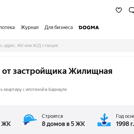
потека
Журнал
Для бизнеса
й от застройщика Жилищная
 квартиру с ипотекой в Барнауле
Строятся
Год осн
3 ЖК
8 домов в 5 ЖК
1998 г.