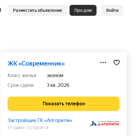
Разместить объявление
Про дом
Войти
ЖК «Современник»
класс жилья
эконом
срок сдачи
3 кв. 2026
Показать телефон
Застройщик ГК «Алгоритм»
13 сдано
3 строятся