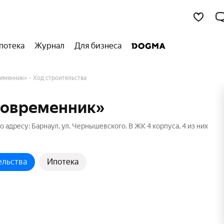
потека
Журнал
Для бизнеса
еменник»
Ход строительства
Современник»
адресу: Барнаул, ул. Чернышевского. В ЖК 4 корпуса, 4 из них
ельства
Ипотека