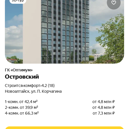
3D-тур
ГК «Оптимум»
Островский
Строится
•
комфорт
•
4.2 (18)
Новоалтайск
,
ул. П. Корчагина
1-комн. от 42,4 м²
от 4,8 млн ₽
2-комн. от 39,9 м²
от 4,8 млн ₽
4-комн. от 66,3 м²
от 7,3 млн ₽