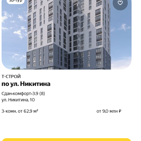
3D-тур
Т-СТРОЙ
по ул. Никитина
Сдан
•
комфорт
•
3.9 (8)
ул. Никитина
,
10
3-комн. от 62,9 м²
от 9,0 млн ₽