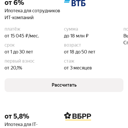
от 6%
Ипотека для сотрудников
ИТ-компаний
платёж
сумма
п
от 15 045 ₽/мес.
до 18 млн ₽
В
С
срок
возраст
от 1 до 30 лет
от 18 до 50 лет
первый взнос
стаж
от 20,1%
от 3 месяцев
Рассчитать
от 5,8%
Ипотека для IT-