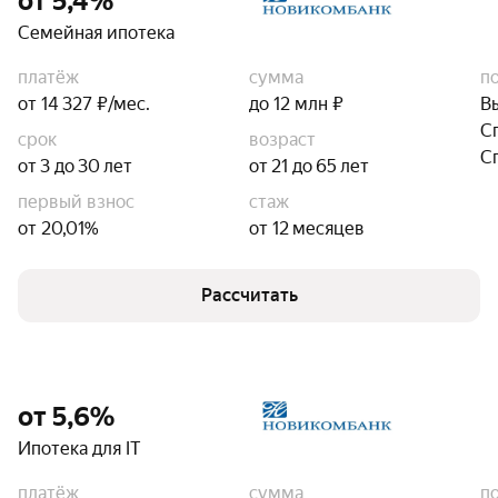
от 5,4%
Семейная ипотека
платёж
сумма
п
от 14 327 ₽/мес.
до 12 млн ₽
В
С
срок
возраст
С
от 3 до 30 лет
от 21 до 65 лет
первый взнос
стаж
от 20,01%
от 12 месяцев
Рассчитать
от 5,6%
Ипотека для IT
платёж
сумма
п