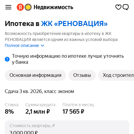
Ипотека в
ЖК «РЕНОВАЦИЯ»
Возможность приобретения квартиры в ипотеку в ЖК
РЕНОВАЦИЯ является одним из важных условий выбора
квартиры. На странице мы собрали программы кредитования
Полное описание
банков для покупки квартиры в ипотеку от 3.5%.
Точную информацию по ипотеке лучше уточнять
у банка
Основная информация
Отзывы
Ход строител
Сдача 3 кв. 2026, класс эконом
Ставка
Сумма кредита
Платёж в месяц
8%
2,1 млн ₽
17 565 ₽
Стоимость квартиры, ₽
₽