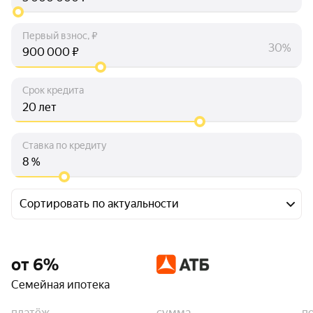
Первый взнос, ₽
30%
₽
Срок кредита
лет
Ставка по кредиту
%
Сортировать по актуальности
от 6%
Семейная ипотека
платёж
сумма
п