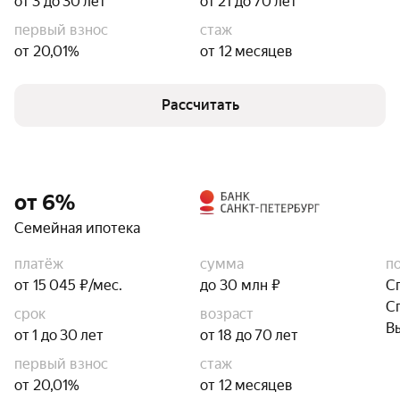
от 3 до 30 лет
от 21 до 70 лет
первый взнос
стаж
от 20,01%
от 12 месяцев
Рассчитать
от 6%
Семейная ипотека
платёж
сумма
п
от 15 045 ₽/мес.
до 30 млн ₽
С
С
срок
возраст
В
от 1 до 30 лет
от 18 до 70 лет
первый взнос
стаж
от 20,01%
от 12 месяцев