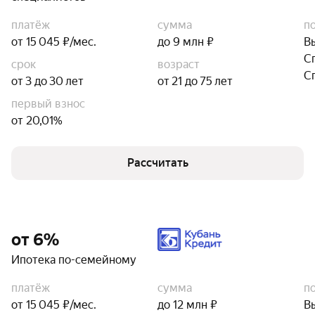
платёж
сумма
п
от 15 045 ₽/мес.
до 9 млн ₽
В
С
срок
возраст
С
от 3 до 30 лет
от 21 до 75 лет
первый взнос
от 20,01%
Рассчитать
от 6%
Ипотека по-семейному
платёж
сумма
п
от 15 045 ₽/мес.
до 12 млн ₽
В