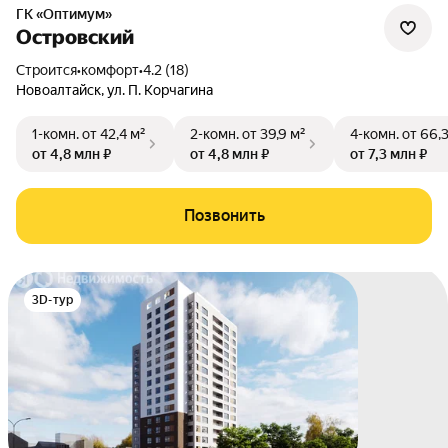
ГК «Оптимум»
Островский
Строится
•
комфорт
•
4.2 (18)
Новоалтайск
,
ул. П. Корчагина
1-комн.
от 42,4 м²
2-комн.
от 39,9 м²
4-комн.
от 66,
от 4,8 млн ₽
от 4,8 млн ₽
от 7,3 млн ₽
Позвонить
3D-тур