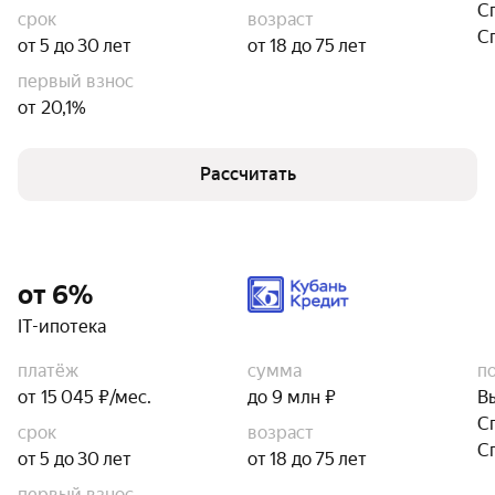
С
срок
возраст
С
от 5 до 30 лет
от 18 до 75 лет
первый взнос
от 20,1%
Рассчитать
от 6%
IT-ипотека
платёж
сумма
п
от 15 045 ₽/мес.
до 9 млн ₽
В
С
срок
возраст
С
от 5 до 30 лет
от 18 до 75 лет
первый взнос