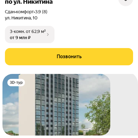
по ул. Никитина
Сдан
•
комфорт
•
3.9 (8)
ул. Никитина
,
10
3-комн.
от 62,9 м²
от 9 млн ₽
Позвонить
3D-тур