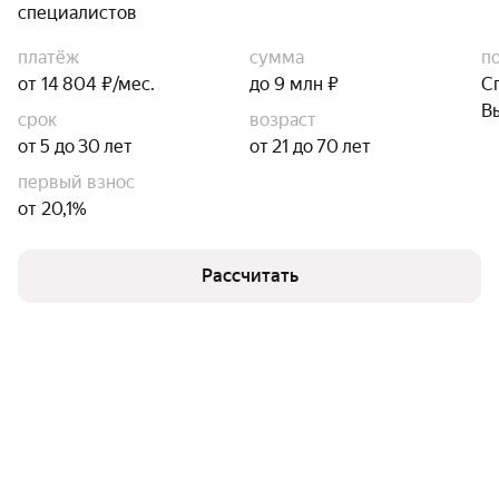
специалистов
платёж
сумма
п
от 14 804 ₽/мес.
до 9 млн ₽
С
В
срок
возраст
от 5 до 30 лет
от 21 до 70 лет
первый взнос
от 20,1%
Рассчитать