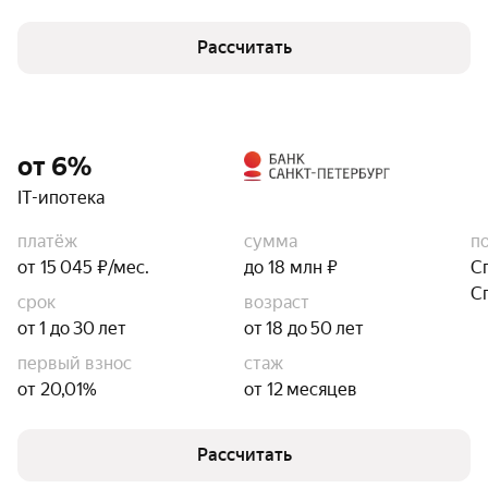
Рассчитать
от 6%
IT-ипотека
платёж
сумма
п
от 15 045 ₽/мес.
до 18 млн ₽
С
С
срок
возраст
от 1 до 30 лет
от 18 до 50 лет
первый взнос
стаж
от 20,01%
от 12 месяцев
Рассчитать