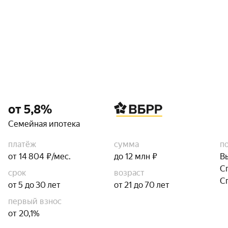
от 5,8%
Семейная ипотека
платёж
сумма
п
от 14 804 ₽/мес.
до 12 млн ₽
В
С
срок
возраст
С
от 5 до 30 лет
от 21 до 70 лет
первый взнос
от 20,1%