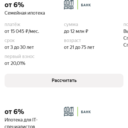
от 6%
Семейная ипотека
платёж
сумма
п
от 15 045 ₽/мес.
до 12 млн ₽
В
С
срок
возраст
С
от 3 до 30 лет
от 21 до 75 лет
первый взнос
от 20,01%
Рассчитать
от 6%
Ипотека для IT-
специалистов