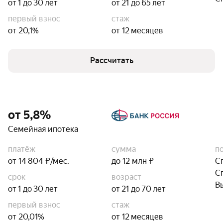
от 1 до 30 лет
от 21 до 65 лет
первый взнос
стаж
от 20,1%
от 12 месяцев
Рассчитать
от 5,8%
Семейная ипотека
платёж
сумма
п
от 14 804 ₽/мес.
до 12 млн ₽
С
С
срок
возраст
В
от 1 до 30 лет
от 21 до 70 лет
первый взнос
стаж
от 20,01%
от 12 месяцев