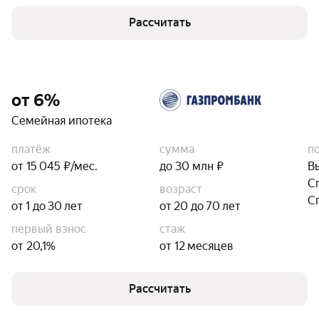
Рассчитать
от 6%
Семейная ипотека
платёж
сумма
п
от 15 045 ₽/мес.
до 30 млн ₽
В
С
срок
возраст
С
от 1 до 30 лет
от 20 до 70 лет
первый взнос
стаж
от 20,1%
от 12 месяцев
Рассчитать