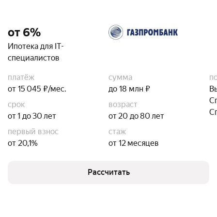
от 6%
Ипотека для IT-
специалистов
платёж
сумма
п
от 15 045 ₽/мес.
до 18 млн ₽
В
С
срок
возраст
С
от 1 до 30 лет
от 20 до 80 лет
первый взнос
стаж
от 20,1%
от 12 месяцев
Рассчитать