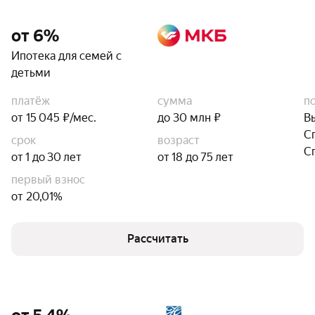
от 6%
Ипотека для семей с
детьми
платёж
сумма
п
от 15 045 ₽/мес.
до 30 млн ₽
В
С
срок
возраст
С
от 1 до 30 лет
от 18 до 75 лет
первый взнос
от 20,01%
Рассчитать