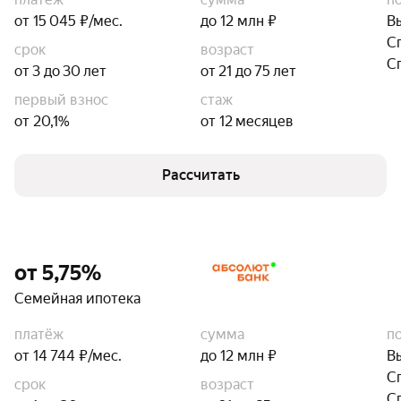
от 15 045 ₽/мес.
до 12 млн ₽
В
С
срок
возраст
С
от 3 до 30 лет
от 21 до 75 лет
первый взнос
стаж
от 20,1%
от 12 месяцев
Рассчитать
от 5,75%
Семейная ипотека
платёж
сумма
п
от 14 744 ₽/мес.
до 12 млн ₽
В
С
срок
возраст
С