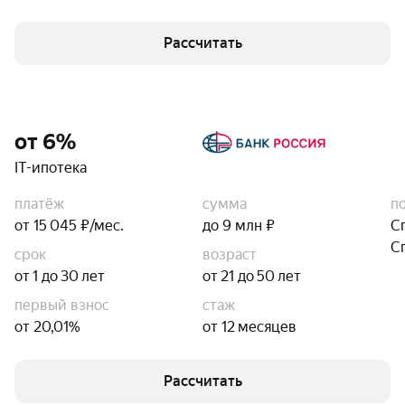
Рассчитать
от 6%
IT-ипотека
платёж
сумма
п
от 15 045 ₽/мес.
до 9 млн ₽
С
С
срок
возраст
от 1 до 30 лет
от 21 до 50 лет
первый взнос
стаж
от 20,01%
от 12 месяцев
Рассчитать