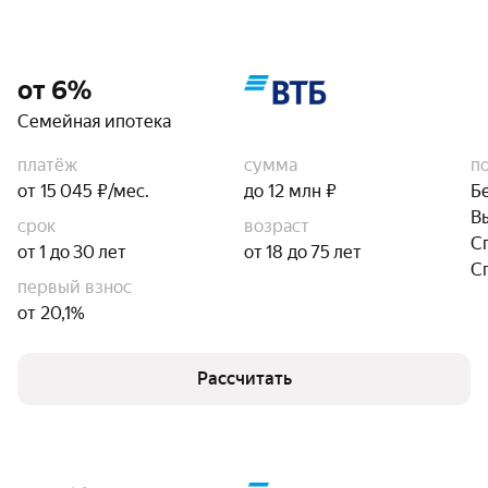
от 6%
Семейная ипотека
платёж
сумма
п
от 15 045 ₽/мес.
до 12 млн ₽
Б
В
срок
возраст
С
от 1 до 30 лет
от 18 до 75 лет
С
первый взнос
от 20,1%
Рассчитать