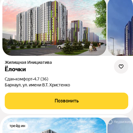
Жилищная Инициатива
Ёлочки
Сдан
•
комфорт
•
4.7 (36)
Барнаул, ул. имени В.Т. Христенко
Позвонить
трейд-ин