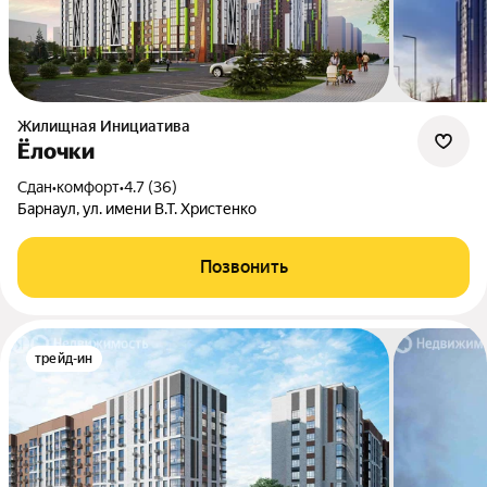
Жилищная Инициатива
Ёлочки
Сдан
•
комфорт
•
4.7 (36)
Барнаул, ул. имени В.Т. Христенко
Позвонить
трейд-ин