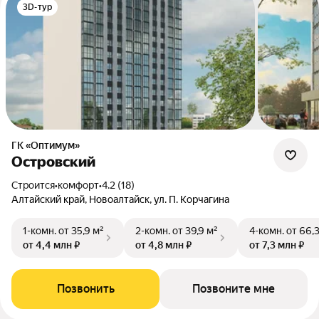
3D-тур
ГК «Оптимум»
Островский
Строится
•
комфорт
•
4.2 (18)
Алтайский край, Новоалтайск, ул. П. Корчагина
1-комн.
от 35,9 м²
2-комн.
от 39,9 м²
4-комн.
от 66,
от 4,4 млн ₽
от 4,8 млн ₽
от 7,3 млн ₽
Позвонить
Позвоните мне