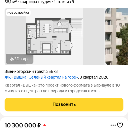
58,1 м²
квартира-студия
1 этаж из 9
новостройка
3D-тур
Змеиногорский тракт
,
35Бк3
ЖК «Вышка» Зеленый квартал на горе»
, 3 квартал 2026
Квартал «Вышка» это проект нового формата в Барнауле в 10
минутах от центра, где природа и городская жизнь
соединяются в единое целое. Главная идея бережная
интеграция в существующий природный ландшафт с
Позвонить
максимальным сохранением зелени и пешеходных
10 300 000
₽