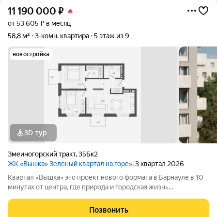
11 190 000
₽
от 53 605 ₽ в месяц
58,8 м²
3-комн. квартира
5 этаж из 9
новостройка
3D-тур
Змеиногорский тракт
,
35Бк2
ЖК «Вышка» Зеленый квартал на горе»
, 3 квартал 2026
Квартал «Вышка» это проект нового формата в Барнауле в 10
минутах от центра, где природа и городская жизнь
соединяются в единое целое. Главная идея бережная
интеграция в существующий природный ландшафт с
Позвонить
максимальным сохранением зелени и пешеходных