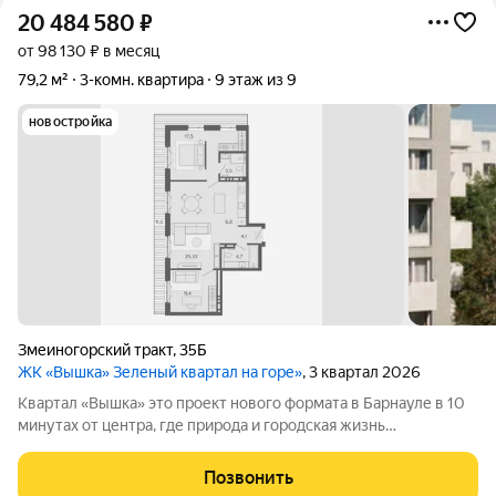
20 484 580
₽
от 98 130 ₽ в месяц
79,2 м²
3-комн. квартира
9 этаж из 9
новостройка
Змеиногорский тракт
,
35Б
ЖК «Вышка» Зеленый квартал на горе»
, 3 квартал 2026
Квартал «Вышка» это проект нового формата в Барнауле в 10
минутах от центра, где природа и городская жизнь
соединяются в единое целое. Главная идея бережная
интеграция в существующий природный ландшафт с
Позвонить
максимальным сохранением зелени и пешеходных