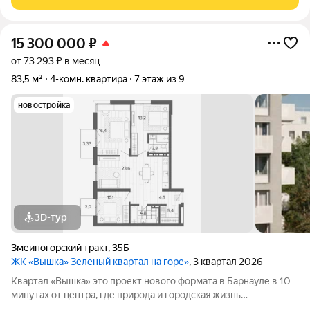
максимальным сохранением зелени и пешеходных
15 300 000
₽
от 73 293 ₽ в месяц
83,5 м²
4-комн. квартира
7 этаж из 9
новостройка
3D-тур
Змеиногорский тракт
,
35Б
ЖК «Вышка» Зеленый квартал на горе»
, 3 квартал 2026
Квартал «Вышка» это проект нового формата в Барнауле в 10
минутах от центра, где природа и городская жизнь
соединяются в единое целое. Главная идея бережная