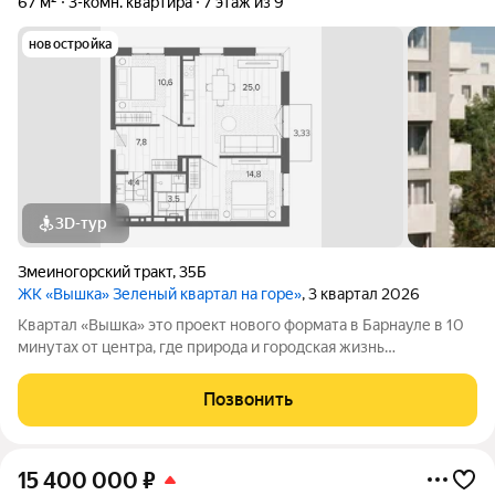
67 м²
3-комн. квартира
7 этаж из 9
новостройка
3D-тур
Змеиногорский тракт
,
35Б
ЖК «Вышка» Зеленый квартал на горе»
, 3 квартал 2026
Квартал «Вышка» это проект нового формата в Барнауле в 10
минутах от центра, где природа и городская жизнь
соединяются в единое целое. Главная идея бережная
интеграция в существующий природный ландшафт с
Позвонить
максимальным сохранением зелени и пешеходных
15 400 000
₽