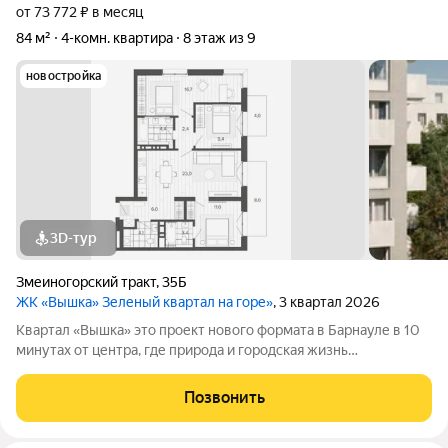
от 73 772 ₽ в месяц
84 м²
4-комн. квартира
8 этаж из 9
новостройка
3D-тур
Змеиногорский тракт
,
35Б
ЖК «Вышка» Зеленый квартал на горе»
, 3 квартал 2026
Квартал «Вышка» это проект нового формата в Барнауле в 10
минутах от центра, где природа и городская жизнь
соединяются в единое целое. Главная идея бережная
интеграция в существующий природный ландшафт с
Позвонить
максимальным сохранением зелени и пешеходных