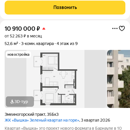
интеграция в существующий природный ландшафт с
Позвонить
максимальным сохранением зелени и пешеходных
10 910 000
₽
от 52 263 ₽ в месяц
52,6 м²
3-комн. квартира
4 этаж из 9
новостройка
3D-тур
Змеиногорский тракт
,
35Бк3
ЖК «Вышка» Зеленый квартал на горе»
, 3 квартал 2026
Квартал «Вышка» это проект нового формата в Барнауле в 10