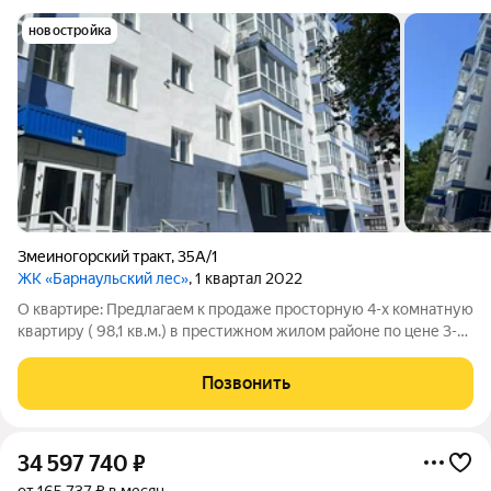
новостройка
Змеиногорский тракт
,
35А/1
ЖК «Барнаульский лес»
, 1 квартал 2022
О квартире: Предлагаем к продаже просторную 4-х комнатную
квартиру ( 98,1 кв.м.) в престижном жилом районе по цене 3-х
комнатной. Особенная планировка:отдельная кухня с двумя
окнами и выходом на лоджию, несколько спален, просторная
Позвонить
гостинная,
34 597 740
₽