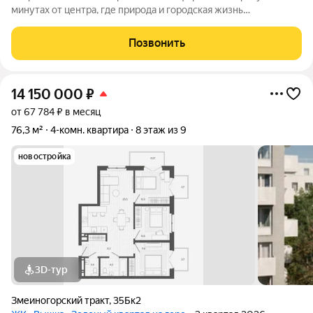
минутах от центра, где природа и городская жизнь
соединяются в единое целое. Главная идея бережная
интеграция в существующий природный ландшафт с
Позвонить
максимальным сохранением зелени и пешеходных
14 150 000
₽
от 67 784 ₽ в месяц
76,3 м²
4-комн. квартира
8 этаж из 9
новостройка
3D-тур
Змеиногорский тракт
,
35Бк2