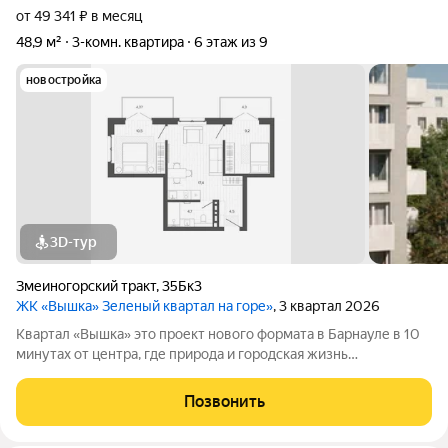
от 49 341 ₽ в месяц
48,9 м²
3-комн. квартира
6 этаж из 9
новостройка
3D-тур
Змеиногорский тракт
,
35Бк3
ЖК «Вышка» Зеленый квартал на горе»
, 3 квартал 2026
Квартал «Вышка» это проект нового формата в Барнауле в 10
минутах от центра, где природа и городская жизнь
соединяются в единое целое. Главная идея бережная
интеграция в существующий природный ландшафт с
Позвонить
максимальным сохранением зелени и пешеходных