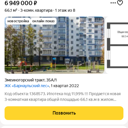
6 949 000
₽
66,1 м²
3-комн. квартира
1 этаж из 8
новостройка
онлайн показ
Змеиногорский тракт
,
35А/1
ЖК «Барнаульский лес»
, 1 квартал 2022
Код объекта: 1368573. Ипотека под 11,99% !!! Продается новая
3-комнатная квартира общей площадью 66,1 кв.м в жилом
комплексе Барнаульский лес. Квартира расположена на
удобном и чистом первом этаже по адресу: г. Барнаул,
Позвонить
Змеиногорский тракт, дом