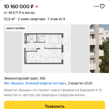
10 160 000
₽
от 48 671 ₽ в месяц
52,6 м²
2-комн. квартира
7 этаж из 9
новостройка
Змеиногорский тракт
,
35Б
ЖК «Вышка» Зеленый квартал на горе»
, 3 квартал 2026
Квартал «Вышка» это проект нового формата в Барнауле в 10
минутах от центра, где природа и городская жизнь
соединяются в единое целое. Главная идея бережная
интеграция в существующий природный ландшафт с
Позвонить