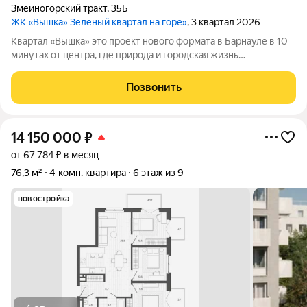
Змеиногорский тракт
,
35Б
ЖК «Вышка» Зеленый квартал на горе»
, 3 квартал 2026
Квартал «Вышка» это проект нового формата в Барнауле в 10
минутах от центра, где природа и городская жизнь
соединяются в единое целое. Главная идея бережная
интеграция в существующий природный ландшафт с
Позвонить
максимальным сохранением зелени и пешеходных
14 150 000
₽
от 67 784 ₽ в месяц
76,3 м²
4-комн. квартира
6 этаж из 9
новостройка