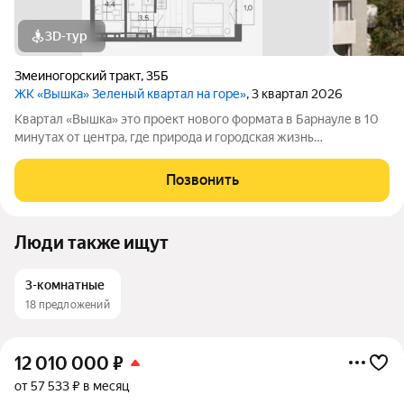
3D-тур
Змеиногорский тракт
,
35Б
ЖК «Вышка» Зеленый квартал на горе»
, 3 квартал 2026
Квартал «Вышка» это проект нового формата в Барнауле в 10
минутах от центра, где природа и городская жизнь
соединяются в единое целое. Главная идея бережная
интеграция в существующий природный ландшафт с
Позвонить
максимальным сохранением зелени и пешеходных
Люди также ищут
3-комнатные
18 предложений
12 010 000
₽
от 57 533 ₽ в месяц