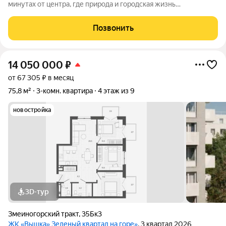
минутах от центра, где природа и городская жизнь
соединяются в единое целое. Главная идея бережная
интеграция в существующий природный ландшафт с
Позвонить
максимальным сохранением зелени и пешеходных
14 050 000
₽
от 67 305 ₽ в месяц
75,8 м²
3-комн. квартира
4 этаж из 9
новостройка
3D-тур
Змеиногорский тракт
,
35Бк3
ЖК «Вышка» Зеленый квартал на горе»
, 3 квартал 2026