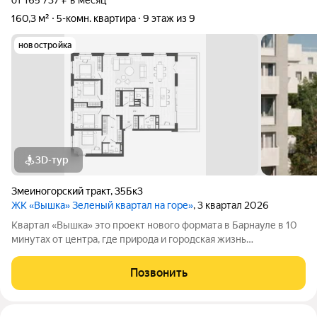
от 165 737 ₽ в месяц
160,3 м²
5-комн. квартира
9 этаж из 9
новостройка
3D-тур
Змеиногорский тракт
,
35Бк3
ЖК «Вышка» Зеленый квартал на горе»
, 3 квартал 2026
Квартал «Вышка» это проект нового формата в Барнауле в 10
минутах от центра, где природа и городская жизнь
соединяются в единое целое. Главная идея бережная
интеграция в существующий природный ландшафт с
Позвонить
максимальным сохранением зелени и пешеходных