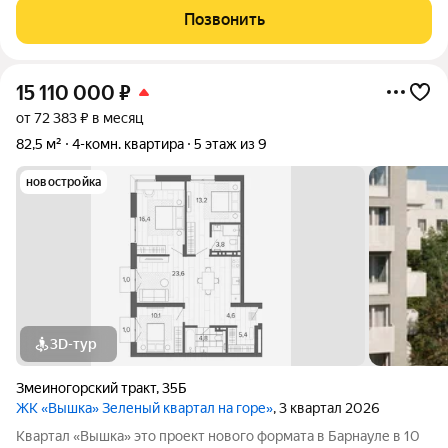
интеграция в существующий природный ландшафт с
Позвонить
максимальным сохранением зелени и пешеходных
15 110 000
₽
от 72 383 ₽ в месяц
82,5 м²
4-комн. квартира
5 этаж из 9
новостройка
3D-тур
Змеиногорский тракт
,
35Б
ЖК «Вышка» Зеленый квартал на горе»
, 3 квартал 2026
Квартал «Вышка» это проект нового формата в Барнауле в 10