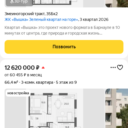
3D-тур
Змеиногорский тракт
,
35Бк2
ЖК «Вышка» Зеленый квартал на горе»
, 3 квартал 2026
Квартал «Вышка» это проект нового формата в Барнауле в 10
минутах от центра, где природа и городская жизнь
соединяются в единое целое. Главная идея бережная
интеграция в существующий природный ландшафт с
Позвонить
максимальным сохранением зелени и пешеходных
12 620 000
₽
от 60 455 ₽ в месяц
66,4 м²
3-комн. квартира
5 этаж из 9
новостройка