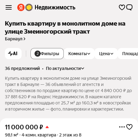
Купить квартиру в монолитном доме на
улице Змеиногорский тракт
Барнаул
AI
Фильтры
Комнаты
Цена
Площа
2
36 предложений
•
по актуальности
Купить квартиру в монолитном доме на улице Змеиногорский
тракт в Барнауле — 36 объявлений от агентств и
собственников по продаже квартир по цене от 4 840 000 ₽ до
37 881 620 ₽ на Яндекс Недвижимости. В нашем каталоге
предложения площадью от 25,7 м² до 160,3 м² в новостройках
и вторичном жилье — фото, планировки и характеристики.
11 000 000
₽
98,1 м²
4-комн. квартира
2 этаж из 8