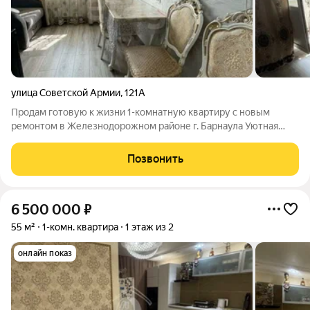
улица Советской Армии
,
121А
Продам готовую к жизни 1-комнатную квартиру с новым
ремонтом в Железнодорожном районе г. Барнаула Уютная
светлая однокомнатная квартира общей площадью 33,9 кв. м
по адресу: ул. Советской Армии, д. 121А - идеальный вариант
Позвонить
для тех, кто хочет заехать и
6 500 000
₽
55 м²
1-комн. квартира
1 этаж из 2
онлайн показ