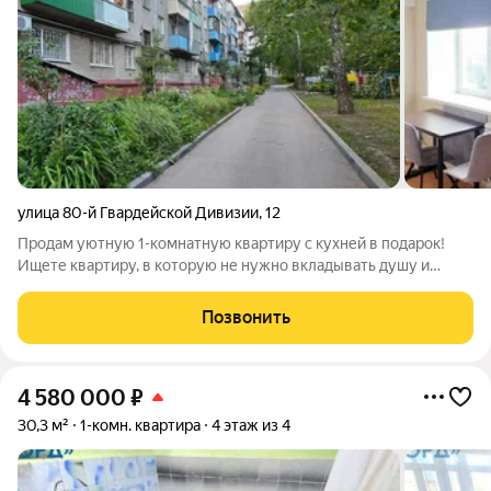
улица 80-й Гвардейской Дивизии
,
12
Продам уютную 1-комнатную квартиру с кухней в подарок!
Ищете квартиру, в которую не нужно вкладывать душу и
деньги на старте? Вы ее нашли! Продается светлая и
аккуратная 1-комнатная квартира в спокойном спальном
Позвонить
районе Барнаула (ул. 80 Гвардейская,
4 580 000
₽
30,3 м²
1-комн. квартира
4 этаж из 4