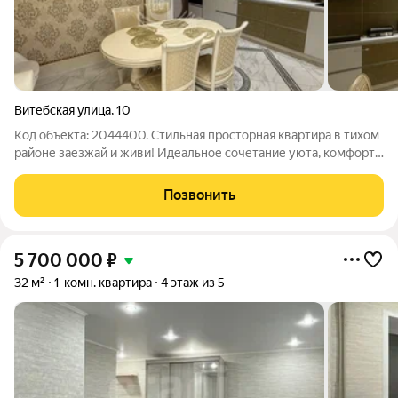
Витебская улица
,
10
Код объекта: 2044400. Стильная просторная квартира в тихом
районе заезжай и живи! Идеальное сочетание уюта, комфорта
и приватности. Квартира расположена в малоквартирном
доме (всего 18 квартир!), что гарантирует спокойствие и
Позвонить
приятную атмосферу без
5 700 000
₽
32 м²
1-комн. квартира
4 этаж из 5