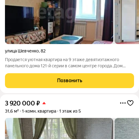
улица Шевченко
,
82
Продается уютная квартира на 9 этаже девятиэтажного
панельного дома 121-й серии в самом центре города. Дом
стоит на второй линии от улицы Молодежной, поэтому двор
надежно защищен от уличного шума: здесь тихо и спокойно, но
Позвонить
вся необходимую
3 920 000
₽
31,6 м²
1-комн. квартира
1 этаж из 5