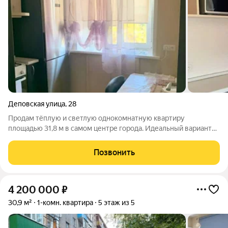
Деповская улица
,
28
Продам тёплую и светлую однокомнатную квартиру
площадью 31,8 м в самом центре города. Идеальный вариант
для тех, кто ценит комфорт, качественный ремонт и хочет
избежать хлопот с переездом и обустройством. Ремонт
Позвонить
выполнен «для себя» и на совесть: при
4 200 000
₽
30,9 м²
1-комн. квартира
5 этаж из 5