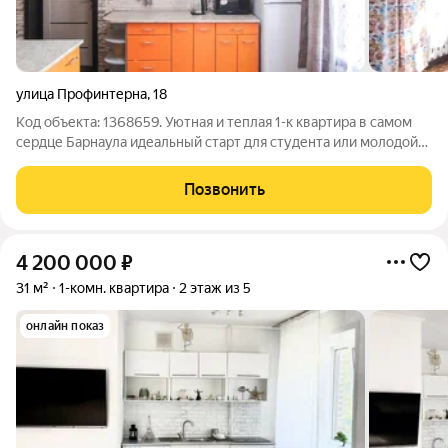
улица Профинтерна
,
18
Код объекта: 1368659. Уютная и теплая 1-к квартира в самом
сердце Барнаула идеальный старт для студента или молодой
семьи! Представь: Ты живешь в самом центре Барнаула! Всё,
что нужно для комфортной и активной жизни, буквально в
Позвонить
двух шагах: Для
4 200 000
₽
31 м²
1-комн. квартира
2 этаж из 5
онлайн показ