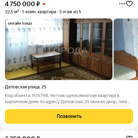
4 750 000
₽
32,5 м²
1-комн. квартира
3 этаж из 5
онлайн показ
Деповская улица
,
25
Код объекта: 1515798. Уютная однокомнатная квартира в
кирпичном доме по адресу Деповская, 25 окна во двор, тихо и
по-домашнему. Площадь 32,5 м продумана с акцентом на
практичность: жилая 23,5 м, кухня 6 м и лоджия, где можно
Позвонить
устроить мини-зону для