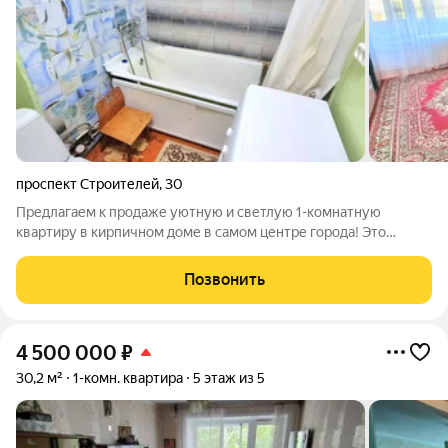
проспект Строителей
,
30
Предлагаем к продаже уютную и светлую 1-комнатную
квартиру в кирпичном доме в самом центре города! Это
идеальное предложение для тех, кто ищет спокойное, светлое
и готовое для жизни пространство. Перед вами очень светлая
Позвонить
и просторная 1-комнатная
4 500 000
₽
30,2 м²
1-комн. квартира
5 этаж из 5