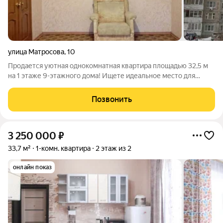
улица Матросова
,
10
Продается уютная однокомнатная квартира площадью 32,5 м
на 1 этаже 9-этажного дома! Ищете идеальное место для
жизни или выгодного вложения? Эта квартира именно то, что
вам нужно! Уют и комфорт: Просторная комната, светлая кухня
Позвонить
и возможность создать
3 250 000
₽
33,7 м²
1-комн. квартира
2 этаж из 2
онлайн показ