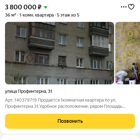
3 800 000
₽
36 м²
1-комн. квартира
5 этаж из 5
улица Профинтерна
,
31
Арт. 140379719 Продается 1комнатная квартира по ул.
Профинтерна 31.Удобное расположение, рядом Площадь
Октября, все удобные развязки. Школа, поликлиники,
торговые центры в шаговой доступности. Тихий двор, хорошие
Позвонить
соседи , в доме недавно сделан