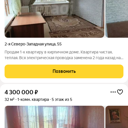
2-я Северо-Западная улица
,
55
Продам 1-к квартиру в кирпичном доме. Квартира чистая,
теплая. Вся электрическая проводка заменена 2 года назад на
новую качественную. Натяжные потолки. На полу в комнате
ковролин. Дом расположен в удобной локации. Рядом есть все
Позвонить
необходимое:
4 300 000
₽
32 м²
1-комн. квартира
5 этаж из 5