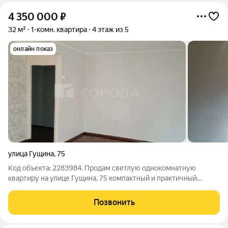
4 350 000
₽
32 м²
1-комн. квартира
4 этаж из 5
онлайн показ
улица Гущина
,
75
Код объекта: 2283984. Продам светлую однокомнатную
квартиру на улице Гущина, 75 компактный и практичный
вариант: 4-й этаж из 5, окна выходят на улицу, есть балкон и
центральное отопление, что делает пространство уютным
Позвонить
круглый год. Планировка