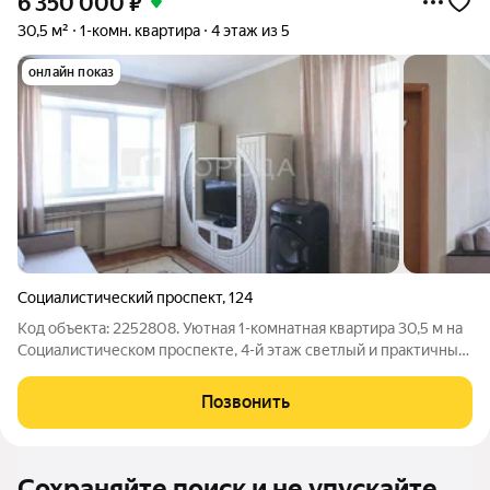
6 350 000
₽
30,5 м²
1-комн. квартира
4 этаж из 5
онлайн показ
Социалистический проспект
,
124
Код объекта: 2252808. Уютная 1-комнатная квартира 30,5 м на
Социалистическом проспекте, 4-й этаж светлый и практичный
вариант в кирпичном доме 1962 года. Комфортный уровень
между первым и последним этажом, окна выходят на улицу и
Позвонить
во двор городской
Сохраняйте поиск и не упускайте