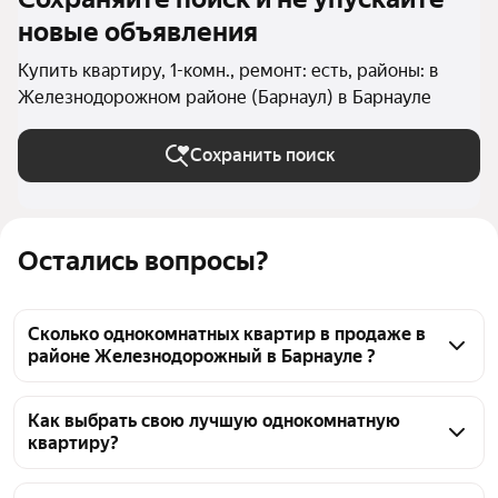
новые объявления
Купить квартиру, 1-комн., ремонт: есть, районы: в
Железнодорожном районе (Барнаул) в Барнауле
Сохранить поиск
Остались вопросы?
Сколько однокомнатных квартир в продаже в
районе Железнодорожный в Барнауле ?
На Яндекс Недвижимости в продаже в районе 
Железнодорожный в Барнауле 39 однокомнатных 
Как выбрать свою лучшую однокомнатную
квартиру?
квартир, из них 39 объявлений от агентств
Чтобы купить 1-комнатную квартиру с ремонтом в 