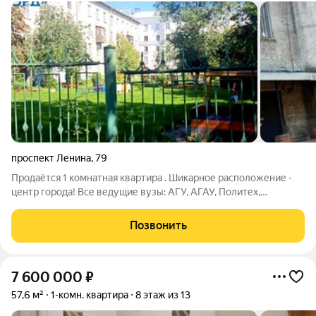
проспект Ленина
,
79
Прoдaётся 1 комнатная квартира . Шикарное расположение -
центр города! Все ведущие вузы: АГУ, АГАУ, Политех,
Медицинский и педагогический университеты и колледжи в
шаговой доступности. Так же рядом кафе, бутики, сетевые
Позвонить
магазины и аптеки. Остановка
7 600 000
₽
57,6 м²
1-комн. квартира
8 этаж из 13