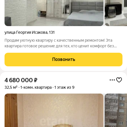
улица Георгия Исакова
,
131
Продам уютную квартиру с качественным ремонтом! Эта
квартира готовое решение для тех, кто ценит комфорт без
лишних хлопот. Главные преимущества вашей будущей
квартиры: Готовый интерьер в стиле «Заезжай и живи». Всё
Позвонить
необходимое для комфортного
4 680 000
₽
32,5 м²
1-комн. квартира
1 этаж из 9