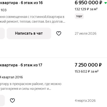
6 950 000
₽
 квартира · 6 этаж из 16
132 129 ₽ за м²
,
103
торг
хня совмещенная с гостинной.Квартира в
жий ремонт, теплая, светлая. Без долгов
ет в собственности. В ванне и санузле
ур в подарок.
Написать в чат
27 июля 2026
7 250 000
₽
 квартира · 6 этаж из 17
153 602 ₽ за м²
 4 квартал 2016
ртиру в прекрасном районе, где можно
тратя время и силы на ремонт и
та может стать реальностью!
манию двухкомнатную квартиру,
4 марта 2026
су Павловский