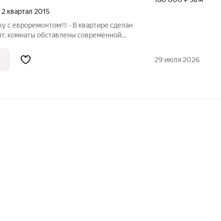
, 2 квартал 2015
с евроремонтом!!! - В квартире сделан
т, комнаты обставлены современной
ая, а на кухне необходимая техника для
- Огромная кухня (18 кв м), которая
29 июля 2026