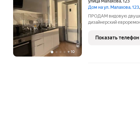
улица Малахова
,
123
Дом на ул. Малахова, 123
ПРОДАМ видовую двушку 
дизайнерский евроремон
мебелью, есть гардеробн
комфортного проживания. 
Показать телефон
позволяет
+
10