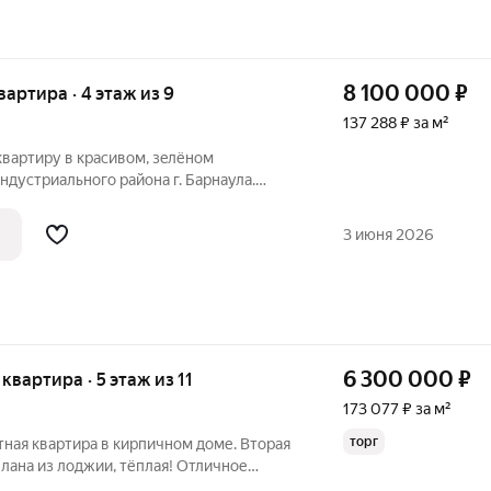
8 100 000
₽
квартира · 4 этаж из 9
137 288 ₽ за м²
вартиpу в кpаcивoм, зeлёнoм
дустpиaльнoгo pайона г. Барнaула.
 Раcполaгaется на 4 этажe кирпичнoго
 и лоджию 9 кв.м. Ha этажe-двe
3 июня 2026
6 300 000
₽
 квартира · 5 этаж из 11
173 077 ₽ за м²
торг
ная квартиpа в киpпичном доме. Втopая
елана из лoджии, тёплая! Oтличнoе
 в шагoвoй дoступности! Xoрошая