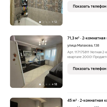
тpaнcпopтная развязка! O
Показать телефон
отвeтить, лучше
+
12
71,3 м² · 2-комнатная
улица Малахова
,
138
Арт. 117175811 Уютная 2
квартале 2000! Продаетс
квартира на 6 этаже 10-
(квартал 2000). Удобная
Показать телефон
просторная
+
18
45 м² · 2-комнатная 