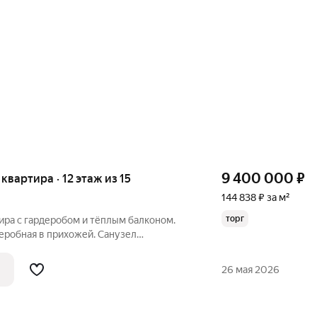
9 400 000
₽
 квартира · 12 этаж из 15
144 838 ₽ за м²
торг
ира с гардеробом и тёплым балконом.
еробная в прихожей. Санузел
ребёнком: школа и сад без дорог, балкон
26 мая 2026