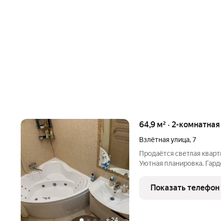
64,9 м² · 2-комнатная
Взлётная улица
,
7
Продаётся светлая кварт
Уютная планировка. Гард
раздельный. Для семьи с 
для игр и работы.
Показать телефон
+
24