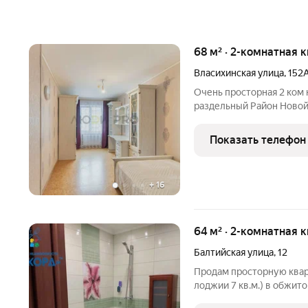
68 м² · 2-комнатная 
Власихинская улица
,
152
Очень просторная 2 ком 
раздельный Район Новой
стоимость в договоре
Показать телефон
+
16
64 м² · 2-комнатная 
Балтийская улица
,
12
Продам просторную кварт
лоджии 7 кв.м.) в обжит
кирпичный, построен н