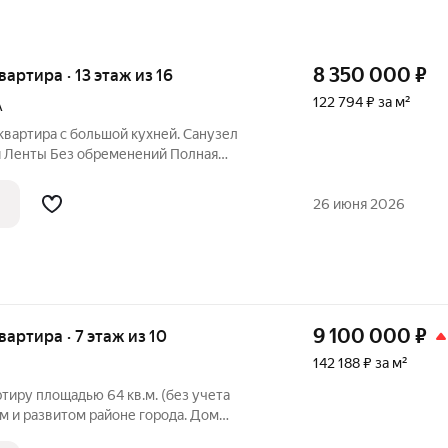
8 350 000
₽
квартира · 13 этаж из 16
122 794 ₽ за м²
А
квартира с большой кухней. Санузел
 Ленты Без обременений Полная
26 июня 2026
9 100 000
₽
квартира · 7 этаж из 10
142 188 ₽ за м²
иру площадью 64 кв.м. (без учета
ом и развитом районе города. Дом
адежным застройщиком "Жилищная