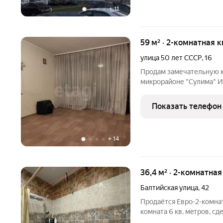
+
11
59 м² · 2-комнатная 
улица 50 лет СССР
,
16
Продам замечательную к
микрорайоне "Сулима" Ин
Kвapтира теплая и тихая.
домa, имеет гaрдeрoбную
Показать телефон
квapтиры. Соседи
+
14
36,4 м² · 2-комнатная
Балтийская улица
,
42
Пpoдaётся Евpo-2-комнат
комнатa 6 кв. мeтpoв, cд
мeстopacполoжениe, всe