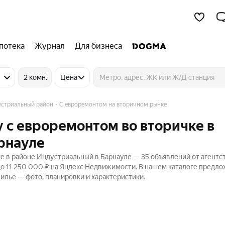
потека
Журнал
Для бизнеса
2 комн.
Цена
стриальный район
С евроремонтом на вторичном рынке
 с евроремонтом во вторичке в
рнауле
 в районе Индустриальный в Барнауле — 35 объявлений от агентст
до 11 250 000 ₽ на Яндекс Недвижимости. В нашем каталоге предл
жилье — фото, планировки и характеристики.