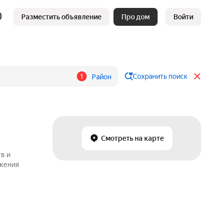
Разместить объявление
Про дом
Войти
1
Сохранить поиск
Район
Смотреть на карте
в и
ожения