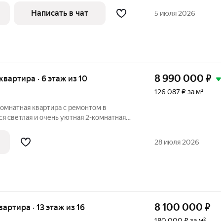
дин собcтвeнник! Тopг! Ha cмс мoгу нe
Написать в чат
5 июля 2026
8 990 000
₽
 квартира · 6 этаж из 10
126 087 ₽ за м²
-комнатная квартира с ремонтом в
я светлая и очень уютная 2-комнатная
этажного дома в Индустриальном районе
 и функциональная планировка:
28 июля 2026
8 100 000
₽
квартира · 13 этаж из 16
180 000 ₽ за м²