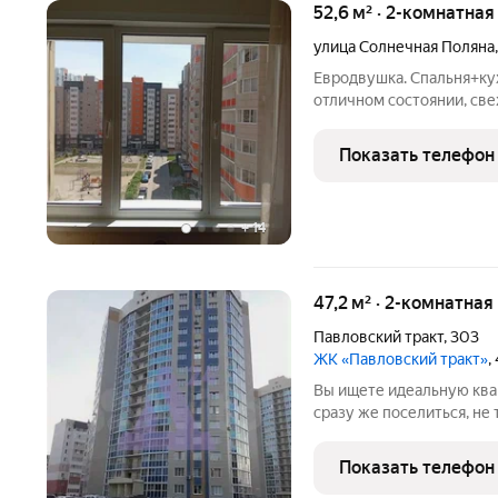
52,6 м² · 2-комнатная
улица Солнечная Поляна
Евродвушка. Спальня+ку
отличном состоянии, све
и обременеий , более 5 л
кафель. Кухонный гарнит
Показать телефон
+
14
47,2 м² · 2-комнатная
Павловский тракт
,
303
ЖК «Павловский тракт»
,
Вы ищете идеальную ква
сразу же поселиться, не 
обустройство? Ваша меч
Предлагаем Вашему вни
Показать телефон
расположенную по адре