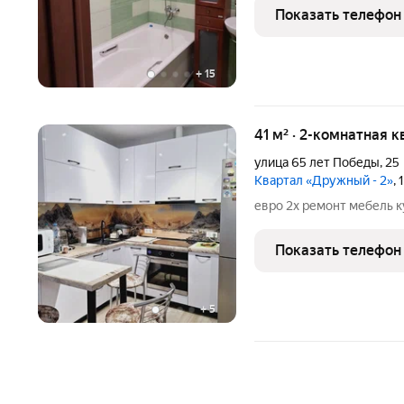
Инициатива". В квартире
Показать телефон
позволит вам сразу же
+
15
41 м² · 2-комнатная 
улица 65 лет Победы
,
25
Квартал «Дружный - 2»
,
евро 2х ремонт мебель к
Показать телефон
+
5