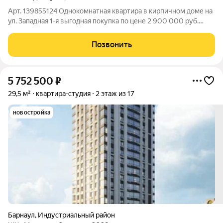
Арт. 139855124 Однокомнатная квартира в кирпичном доме на
ул. Западная 1-я выгодная покупка по цене 2 900 000 руб.
Прямая продажа, все документы готовы, возможна ипотека
заезд и оформление займут минимальное время.
Позвонить
Предлагается компактная,
5 752 500
₽
29,5 м²
квартира-студия
2 этаж из 17
новостройка
Барнаул
,
Индустриальный район