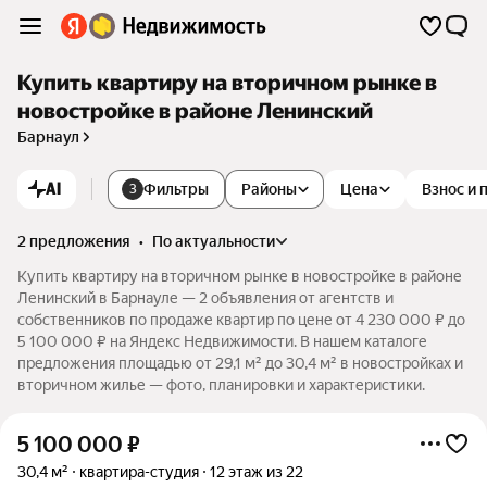
Купить квартиру на вторичном рынке в
новостройке в районе Ленинский
Барнаул
AI
Фильтры
Районы
Цена
Взнос и 
3
2 предложения
•
по актуальности
Купить квартиру на вторичном рынке в новостройке в районе
Ленинский в Барнауле — 2 объявления от агентств и
собственников по продаже квартир по цене от 4 230 000 ₽ до
5 100 000 ₽ на Яндекс Недвижимости. В нашем каталоге
предложения площадью от 29,1 м² до 30,4 м² в новостройках и
вторичном жилье — фото, планировки и характеристики.
5 100 000
₽
30,4 м²
квартира-студия
12 этаж из 22