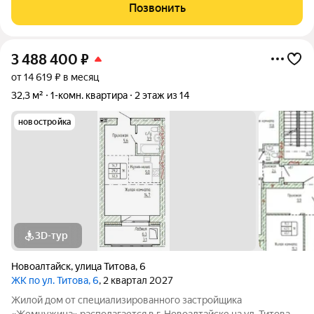
хорошей звукоизоляцией. В стоимости остаётся новый диван,
Позвонить
встроенная кухня и
3 488 400
₽
от 14 619 ₽ в месяц
32,3 м²
1-комн. квартира
2 этаж из 14
новостройка
3D-тур
Новоалтайск
,
улица Титова
,
6
ЖК по ул. Титова, 6
, 2 квартал 2027
Жилой дом от специализированного застройщика