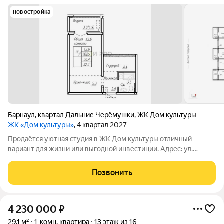
новостройка
Барнаул
,
квартал Дальние Черёмушки
,
ЖК Дом культуры
ЖК «Дом культуры»
, 4 квартал 2027
Продаётся уютная студия в ЖК Дом культуры отличный
вариант для жизни или выгодной инвестиции. Адрес: ул.
Антона Петрова, 210б пересечение с ул. Малахова, Попова и
Георгия Исакова. Преимущества квартиры: Удобная
Позвонить
планировка и просторная лоджия Видовой
4 230 000
₽
29,1 м²
1-комн. квартира
13 этаж из 16