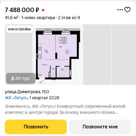
7 488 000
₽
41,6 м²
1-комн. квартира
2 этаж из 9
новостройка
3D-тур
улица Димитрова
,
150
ЖК «Титул»
, 1 квартал 2028
Знакомьтесь, ЖК «Титул»! Комфортный современный жилой
комплекс в центре города! За основу внешнего облика
фасадов был принят стиль неоклассицизм. С применением
четырехцветной раскраски фасадов: коричневого клинкерного
Позвонить
Позвоните мне
кирпича, белой, серой и охристой