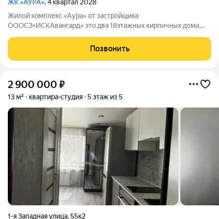
ЖК «АУРА»
, 4 квартал 2028
Жилой комплекс «Аура» от застройщика
ОООСЗ«ИСКАвангард» это два 18этажных кирпичных дома,
которые станут вашим идеальным домом: здесь сочетаются
продуманная архитектура и развитая инфраструктура.
Позвонить
Комплекс находится в Ленинском районе рядом есть
2 900 000
₽
13 м²
квартира-студия
5 этаж из 5
1-я Западная улица
,
55к2