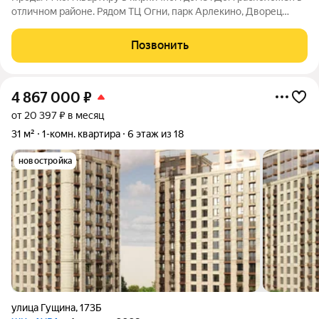
отличном районе. Рядом ТЦ Огни, парк Арлекино, Дворец
спорта "Победа", Дворец культуры Барнаула ( детские
развивающие кружки), Школа № 51, лицей № 73, детский сад
Позвонить
№ 251. Хорошая транспортная
4 867 000
₽
от 20 397 ₽ в месяц
31 м²
1-комн. квартира
6 этаж из 18
новостройка
улица Гущина
,
173Б