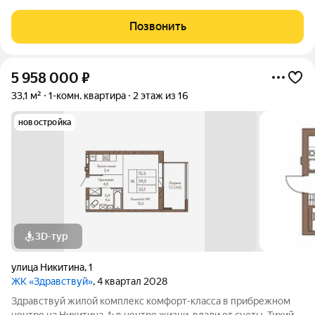
живи или сразу сдавай в аренду! Преимущества: -низкие
коммунальные платежи; -отличная транспортная доступность
Позвонить
остановки общественного
5 958 000
₽
33,1 м²
1-комн. квартира
2 этаж из 16
новостройка
3D-тур
улица Никитина
,
1
ЖК «Здравствуй»
, 4 квартал 2028
Здравствуй жилой комплекс комфорт-класса в прибрежном