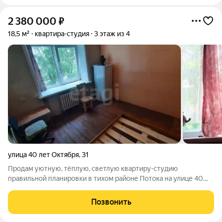
2 380 000
₽
18,5 м²
квартира-студия
3 этаж из 4
улица 40 лет Октября
,
31
Продам уютную, тёплую, светлую квартиру-студию
правильной планировки в тихом районе Потока на улице 40
лет Октября, 31. Почти в центре города но без всей городской
суеты и без вечного шума пыльных улиц. Общая площадь 18,5
Позвонить
кв. м, жилая площадь 10 кв.