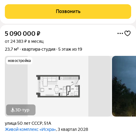
полноценным санузлом на финальном этапе ремонта. Объект
будет полностью готов к заселению в середине августа. О
Позвонить
ремонте и комплектации: Квартира продается с
5 090 000
₽
от 24 383 ₽ в месяц
23,7 м²
квартира-студия
5 этаж из 19
новостройка
3D-тур
улица 50 лет СССР
,
51А
Живой комплекс «Искра»
, 3 квартал 2028