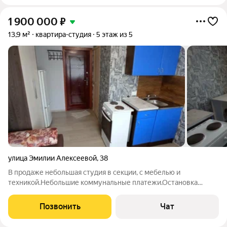
1 900 000
₽
13,9 м²
квартира-студия
5 этаж из 5
улица Эмилии Алексеевой
,
38
В продаже небольшая студия в секции, с мебелью и
техникой.Небольшие коммунальные платежи.Остановка
рядом с домом. Без долгов и обременений,один взрослый
собственник,прописанных в квартире нет,быстрый выход на
Позвонить
Чат
сделку.Ключи в день сделки!!!