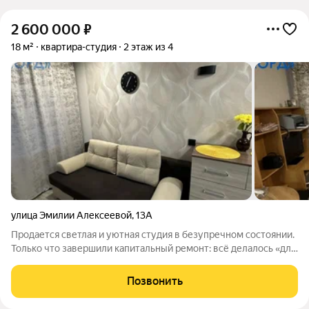
2 600 000
₽
18 м²
квартира-студия
2 этаж из 4
улица Эмилии Алексеевой
,
13А
Продается светлая и уютная студия в безупречном состоянии.
Только что завершили капитальный ремонт: всё делалось «для
себя» с использованием качественных материалов. Главное
преимущество собственный полноценный санузел прямо в
Позвонить
комнате, вам не