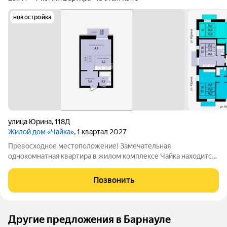
новостройка
улица Юрина
,
118Д
Жилой дом «Чайка»
, 1 квартал 2027
Превосходное местоположение! Замечательная
однокомнатная квартира в жилом комплексе Чайка находится
в самом сердце города, на пересечении улиц Юрина и
Новороссийской, в Железнодорожном районе. Все
Позвонить
необходимое под рукой! В непосредственной близости от
Другие предложения в Барнауле