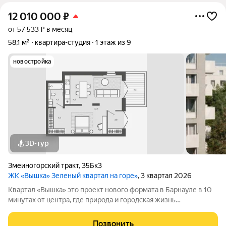
12 010 000
₽
от 57 533 ₽ в месяц
58,1 м²
квартира-студия
1 этаж из 9
новостройка
3D-тур
Змеиногорский тракт
,
35Бк3
ЖК «Вышка» Зеленый квартал на горе»
, 3 квартал 2026
Квартал «Вышка» это проект нового формата в Барнауле в 10
минутах от центра, где природа и городская жизнь
соединяются в единое целое. Главная идея бережная
интеграция в существующий природный ландшафт с
Позвонить