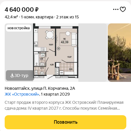
4 640 000
₽
42,4 м²
1-комн. квартира
2 этаж из 15
новостройка
3D-тур
Новоалтайск
,
улица П. Корчагина
,
2А
ЖК «Островский»
, 1 квартал 2029
Старт продаж второго корпуса ЖК Островский! Планируемая
сдача дома: IV квартал 2027 г. Способы покупки: Семейная
ипотека с субсидией Базовая ипотека с субсидией Траншевая
ипотека Рассрочка от застройщика Военная ипотека IT ипотека
Позвонить
Поможем оформить