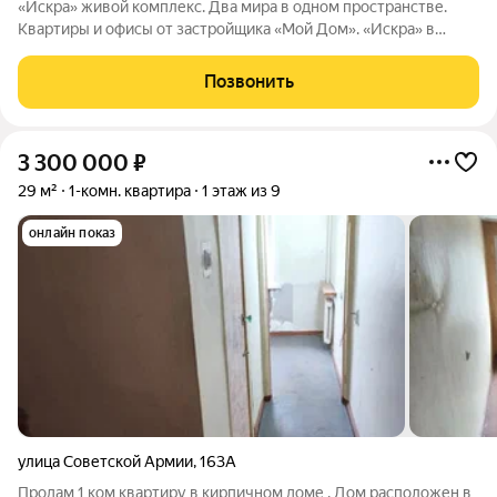
«Искра» живой комплекс. Два мира в одном пространстве.
Квартиры и офисы от застройщика «Мой Дом». «Искра» в
Барнауле современное пространство для жизни и бизнеса в
Индустриальном районе. Проект объединяет жилую и
Позвонить
офисную башни, торговую галерею и
3 300 000
₽
29 м²
1-комн. квартира
1 этаж из 9
онлайн показ
улица Советской Армии
,
163А
Продам 1 ком квартиру в кирпичном доме . Дом расположен в