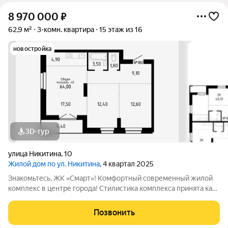
8 970 000
₽
62,9 м²
3-комн. квартира
15 этаж из 16
новостройка
3D-тур
улица Никитина
,
10
Жилой дом по ул. Никитина
, 4 квартал 2025
Знакомьтесь, ЖК «Смарт»! Комфортный современный жилой
комплекс в центре города! Стилистика комплекса принята как
эклектика. Данная стилистика позволяет более органично
вписать комплекс в окружающую застройку. Учитывая
Позвонить
современные условия эксплуатации