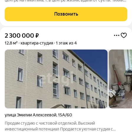
центре на Никитина, 1: в центре жизни, вдали от суеты. Тихий
прибрежный центр. Жилой комплекс расположен в тихом
центре, вдали от шумных дорог и скопления людей. Недалеко
Позвонить
находится берег Оби.
2 300 000
₽
12,8 м²
квартира-студия
1 этаж из 4
улица Эмилии Алексеевой
,
15А/60
Продам студию с чистовой отделкой. Высокий
инвестиционный потенциал Продается уютная студия с