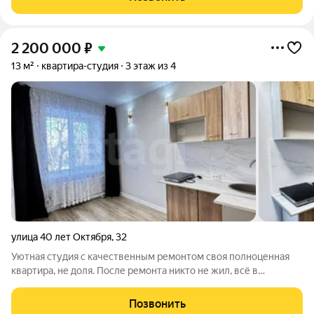
максимальным сохранением зелени и пешеходных
2 200 000
₽
13 м²
квартира-студия
3 этаж из 4
улица 40 лет Октября
,
32
Уютная студия с качественным ремонтом своя полноценная
квартира, не доля. После ремонта никто не жил, всё в
идеальном состоянии. Санузел отделан кафелем,
использованы только хорошие материалы. В комнате легко
Позвонить
помещаются диван, шкаф, стол и