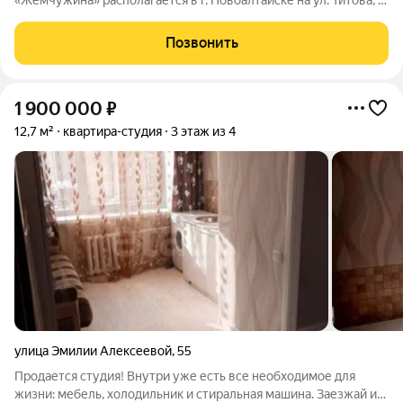
«Жемчужина» располагается в г. Новоалтайске на ул. Титова, 6.
Кирпичный дом состоит из 3-х блок-секций (БС 1 9 этажей, БС
2 14 этажей, БС 3 9 этажей), в каждой блок-секции имеется два
Позвонить
входа и один лифт.
1 900 000
₽
12,7 м²
квартира-студия
3 этаж из 4
улица Эмилии Алексеевой
,
55
Продается студия! Внутри уже есть все необходимое для
жизни: мебель, холодильник и стиральная машина. Заезжай и