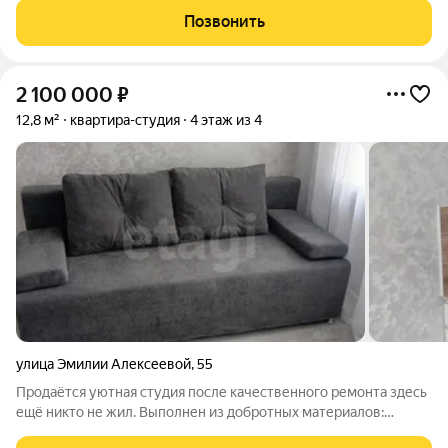
Буквально через дорогу большое зелёное пространство для
Позвонить
прогулок и спорта. Вся
2 100 000
₽
12,8 м²
квартира-студия
4 этаж из 4
улица Эмилии Алексеевой
,
55
Продаётся уютная студия после качественного ремонта здесь
ещё никто не жил. Выполнен из добротных материалов:
санузел отделан кафелем, установлена новая входная дверь с