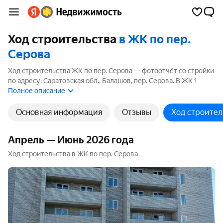
Ход строительства
в ЖК по пер.
Серова
Ход строительства ЖК по пер. Серова — фотоотчёт со стройки
по адресу: Саратовская обл., Балашов, пер. Серова. В ЖК 1
корпус, 1 из них ещё строится. Ближайший срок сдачи — 4
Полное описание
квартал 2026 года.
Основная информация
Отзывы
Ход строител
Апрель — Июнь 2026 года
Ход строительства в ЖК по пер. Серова