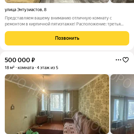
улица Энтузиастов
,
8
Представляем вашему вниманию отличную комнату с
ремонтом в кирпичной пятиэтажке! Расположение: третья
этажность обеспечивает тишину и спокойствие от шума
улицы, а расположение здания гарантирует комфортную
Позвонить
доступность ко всем необходимым объектам
500 000
₽
18 м²
комната
4 этаж из 5