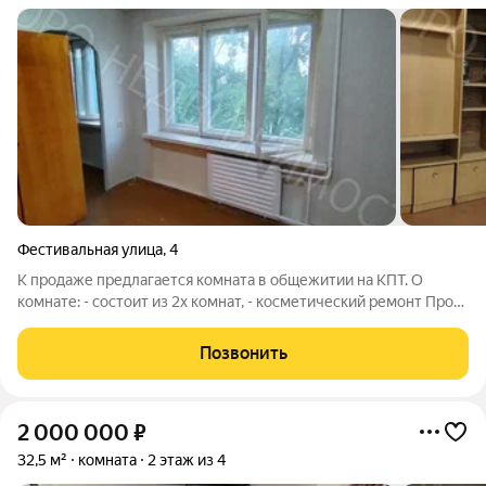
Фестивальная улица
,
4
К продаже предлагается комната в общежитии на КПТ. О
комнате: - состоит из 2х комнат, - косметический ремонт Про
удобства: - чистые места общего пользования; - вся
инфраструктура в шаговой доступности! Про документы: -
Позвонить
один взрослый собственник; -
2 000 000
₽
32,5 м²
комната
2 этаж из 4