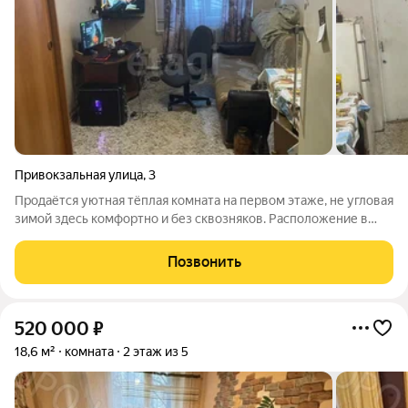
Привокзальная улица
,
3
Продаётся уютная тёплая комната на первом этаже, не угловая
зимой здесь комфортно и без сквозняков. Расположение в
районе автовокзала: в шаговой доступности магазины, аптеки,
кофейни, центр культуры, а рядом парк для прогулок и отдыха.
Позвонить
Хорошая
520 000
₽
18,6 м²
комната
2 этаж из 5