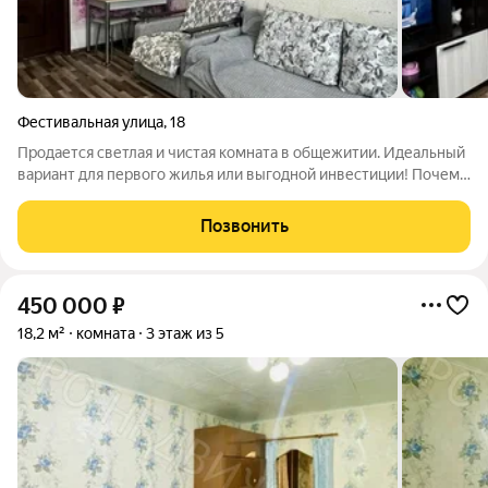
Фестивальная улица
,
18
Продается светлая и чистая комната в общежитии. Идеальный
вариант для первого жилья или выгодной инвестиции! Почему
стоит выбрать именно этот вариант: Свежий ремонт: в
комнате уютно, чисто и аккуратно можно заезжать без
Позвонить
дополнительных вложений.
450 000
₽
18,2 м²
комната
3 этаж из 5