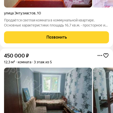
улица Энтузиастов
,
10
Продаётся светлая комната в коммунальной квартире.
Основные характеристики: площадь 16,7 кв.м. - просторное и
правильное пространство. Этаж: 4-й-оптимальная высота, в
комнате всегда тихо. Сторона: Солнечная! В комнате всегда
Позвонить
много естественного
450 000
₽
12,3 м²
комната
3 этаж из 5