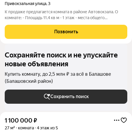
Привокзальная улица
,
3
К продаже предлагается комната в районе Автовокзала. О
комнате: - Площадь 11.4 кв м - 1 этаж - места общего
пользования в хорошем состоянии. Местонахождение: - вся
необходимая инфраструктура в шаговой доступности! -
Позвонить
порядочные соседи О документах: -
Сохраняйте поиск и не упускайте
новые объявления
Купить комнату, до 2,5 млн ₽ за всё в Балашове
(Балашовский район)
Сохранить поиск
1 100 000
₽
27 м²
комната
4 этаж из 5