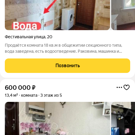
Фестивальная улица
,
20
Продаётся комната 18 кв.м в общежитии секционного типа,
вода заведена, есть водоотведение. Раковина, машинка и
бойлер установлены. Горячая вода есть. Можно поставить
душевую кабину. Секция закрывается на ключ. Общие туалет и
Позвонить
душ на 3 комнаты. Очень
600 000
₽
13,4 м²
комната
3 этаж из 5