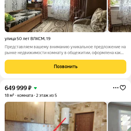
улица 50 лет ВЛКСМ
,
19
Представляем вашему вниманию уникальное предложение на
рынке недвижимости комнату в общежитии, оформлена как
квартира. Расположенная на третьем этаже, площадью 17,3
кв.м. Главным преимуществом данного предложения является
Позвонить
то, что в комнату заведена
649 999
₽
18 м²
комната
2 этаж из 5