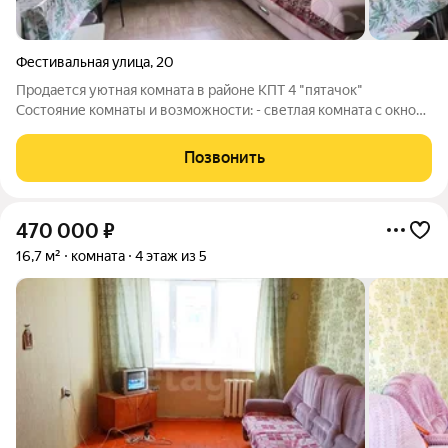
Фестивальная улица
,
20
Продается уютная комната в районе КПТ 4 "пятачок"
Состояние комнаты и возможности: - светлая комната с окном
ПВХ - оборудован угол в комнате под мини кухню - комната не
требует капитальных вложений Дополнительные места
Позвонить
общего пользования: - кухня
470 000
₽
16,7 м²
комната
4 этаж из 5