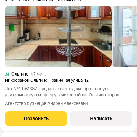
Ольгино
7 мин.
микрорайон Ольгино
,
Граничная улица
,
12
Лот №49161387. Предлагаю к продаже просторную
двухкомнатную квартиру в микрорайоне Ольгино, город
Балашиха. В квартире выполнен качественный ремонт с
Агентство Кузнецов Андрей Алексеевич
использованием современных и долговечных материалов.
Комнаты светлые и уютные, окна выходят как на
Позвонить
Написать