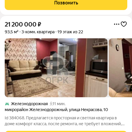
совмещенный, полностью в плитке. Есть гардеробная
Позвонить
оборудована полками. Продается вместе с
21 200 000
₽
93,5 м²
3-комн. квартира
19 этаж из 22
Железнодорожная
11 мин.
микрорайон Железнодорожный
,
улица Некрасова
,
10
Id 384068. Предлагается просторная и светлая квартира в
доме кoмфорт клaсcа, после ремонта, не требует вложений,
заезжай и живи. Три изoлиpовaнные кoмнаты, плюс отдельная