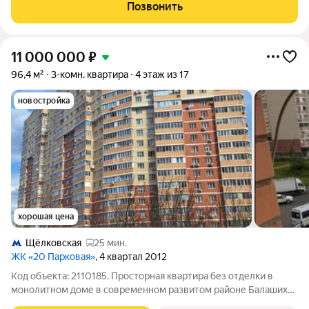
вся необходимая мебель, включая кухонный гарнитур, что
Позвонить
позволяет заселиться сразу после
11 000 000
₽
96,4 м²
3-комн. квартира
4 этаж из 17
новостройка
хорошая цена
Щёлковская
25 мин.
ЖК «20 Парковая»
, 4 квартал 2012
Код объекта: 2110185. Просторная квартира без отделки в
монолитном доме в современном развитом районе Балашихи.
ЖК "20 ПАРКОВАЯ" Всего в 5 километрах от МКАД. Развитая