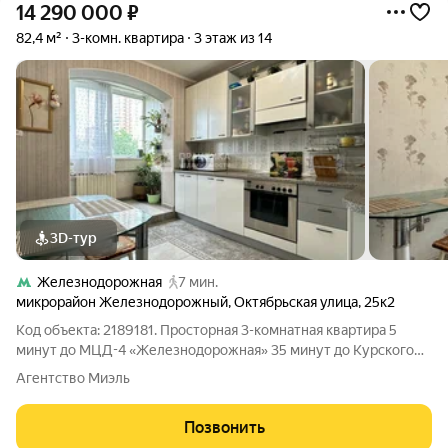
14 290 000
₽
82,4 м²
3-комн. квартира
3 этаж из 14
3D-тур
Железнодорожная
7 мин.
микрорайон Железнодорожный
,
Октябрьская улица
,
25к2
Код объекта: 2189181. Просторная 3-комнатная квартира 5
минут до МЦД-4 «Железнодорожная» 35 минут до Курского
вокзала. Свободная продажа от собственника.
Агентство Миэль
Перепланировка узаконена Описание квартиры - Квартира
расположена на 3 этаже 14-этажного
Позвонить