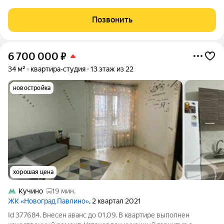
комнатную квартиру. В квартире сделан качественный ремонт
с использованием дорогостоящих материалов. Есть
Позвонить
просторная лоджия,
6 700 000
₽
34 м²
квартира-студия
13 этаж из 22
новостройка
хорошая цена
Кучино
19 мин.
ЖК «Новоград Павлино»
, 2 квартал 2021
Id 377684. Внесен аванс до 01.09. В квартире выполнен