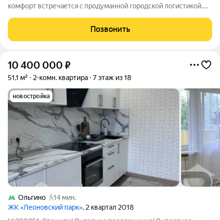
комфорт встречается с продуманной городской логистикой.
Это готовое пространство для жизни, работы или инвестиций.
Главная особенность объекта удачное расположение на 22
Позвонить
этаже, откуда открывается
10 400 000
₽
51,1 м²
2-комн. квартира
7 этаж из 18
новостройка
Ольгино
14 мин.
ЖК «Леоновский парк»
, 2 квартал 2018