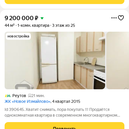
Балашихи. Объект
9 200 000
₽
44 м²
1-комн. квартира
3 этаж из 25
новостройка
Реутов
21 мин.
ЖК «Новое Измайлово»
, 4 квартал 2015
Id 390645. Хватит снимать, пора покупать !!! Продаётся
однокомнатная квартира в современном многоквартирном
здании монолитного типа, возведённом в 2015 году. Окна
выходят во внутренний двор, обеспечивая высокий уровень
Позвонить