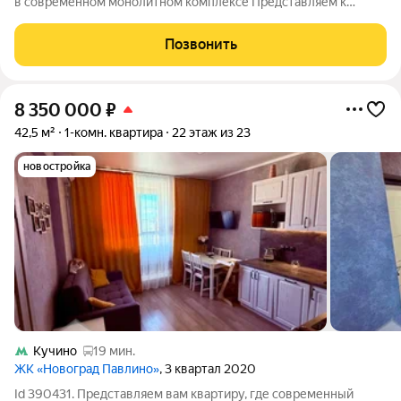
в современном монолитном комплексе Представляем к
продаже исключительную трехкомнатную квартиру
площадью 87.4 м в престижном жилом комплексе Балашихи.
Позвонить
Объект расположен на 12 этаже
8 350 000
₽
42,5 м²
1-комн. квартира
22 этаж из 23
новостройка
Кучино
19 мин.
ЖК «Новоград Павлино»
, 3 квартал 2020
Id 390431. Представляем вам квартиру, где современный