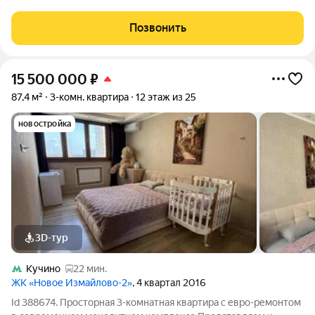
готовое решение для тех, кто ценит время, практичность и
хочет получить максимум от вложений. В отличие от тесных
Позвонить
студий, здесь чётко
15 500 000
₽
87,4 м²
3-комн. квартира
12 этаж из 25
новостройка
3D-тур
Кучино
22 мин.
ЖК «Новое Измайлово-2»
, 4 квартал 2016
Id 388674. Просторная 3-комнатная квартира с евро-ремонтом