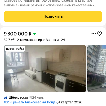
Id 390851. Спешите! Выгодное предложение! В квартире
выполнен новый ремонт с использованием качественных
материалов. Квартира с очень удачной планировкой:
просторная гостиная, зонирована на спальную зону и зону
Позвонить
гостинной, большая прихожая,
9 300 000
₽
52,7 м²
2-комн. квартира
3 этаж из 24
новостройка
Щёлковская
24 мин.
ЖК «Гранель Алексеевская Роща»
, 4 квартал 2020