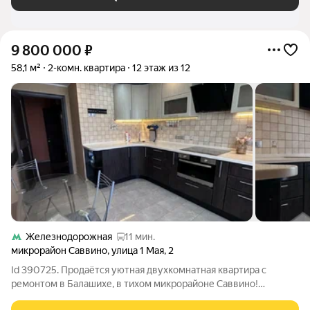
9 800 000
₽
58,1 м²
2-комн. квартира
12 этаж из 12
Железнодорожная
11 мин.
микрорайон Саввино
,
улица 1 Мая
,
2
Id 390725. Продаётся уютная двухкомнатная квартира с
ремонтом в Балашихе, в тихом микрорайоне Саввино!
Квартира светлая с качественным ремонтом, присутствует