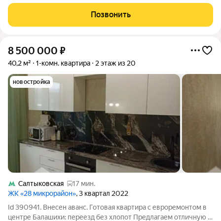
микрорайоне Новое Павлино (г. Балашиха) на Косинском
шоссе делает этот лот особенно привлекательным для тех, кто
Позвонить
ценит баланс между
8 500 000
₽
40,2 м²
1-комн. квартира
2 этаж из 20
новостройка
Салтыковская
17 мин.
ЖК «28 микрорайон»
, 3 квартал 2022
Id 390941. Внесен аванс. Готовая квартира с евроремонтом в
центре Балашихи: переезд без хлопот Предлагаем отличную 1-