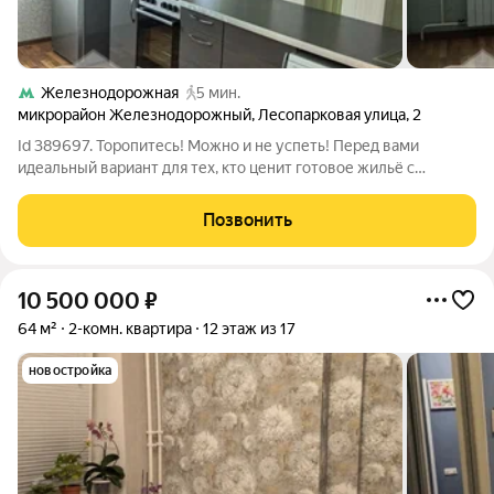
Железнодорожная
5 мин.
микрорайон Железнодорожный
,
Лесопарковая улица
,
2
Id 389697. Торопитесь! Можно и не успеть! Перед вами
идеальный вариант для тех, кто ценит готовое жильё с
качественной отделкой и продуманной планировкой. Эта
квартира в Балашихе, площадью 50 квадратных метров, где
Позвонить
каждый метр использован с умом.
10 500 000
₽
64 м²
2-комн. квартира
12 этаж из 17
новостройка