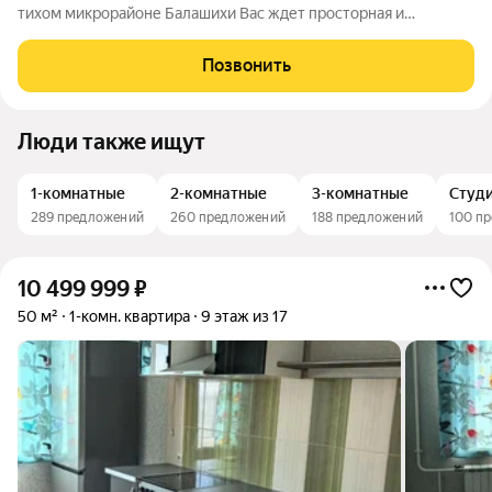
тихом микрорайоне Балашихи Вас ждет просторная и
полностью готовая к проживанию однокомнатная квартира
площадью 48,8 кв. м на 12-м этаже 14-этажного кирпичного
Позвонить
дома. Высота потолков 2,7 метра,
Люди также ищут
1-комнатные
2-комнатные
3-комнатные
Студ
289 предложений
260 предложений
188 предложений
100 п
10 499 999
₽
50 м²
1-комн. квартира
9 этаж из 17