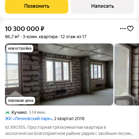
инфраструктура ,есть школы, детские сады, магазины , аптеки.
Позвонить
Написать
Рядом лесной массив
10 300 000
₽
86,7 м²
3-комн. квартира
12 этаж из 17
новостройка
хорошая цена
Кучино
14 мин.
ЖК «Леоновский парк»
, 2 квартал 2018
Id 390355. Просторная трёхкомнатная квартира в
экологически благоприятном районе рядом с хвойным лесом