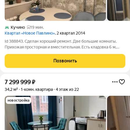
Кучино
19 мин.
Квартал «Новое Павлино»
, 2 квартал 2014
Id 388843. Сделан хороший ремонт. Две бoльшие комнаты.
Прихожая просторная и вместительная. Есть кладовка 6 м,
гардеробная, водонагреватель. Вид из окон во двор. Квартира
находится в районе с развитой инфраструктурой. Рядом есть
Позвонить
школы, детсады,
7 299 999
₽
34,2 м²
1-комн. квартира
4 этаж из 22
новостройка