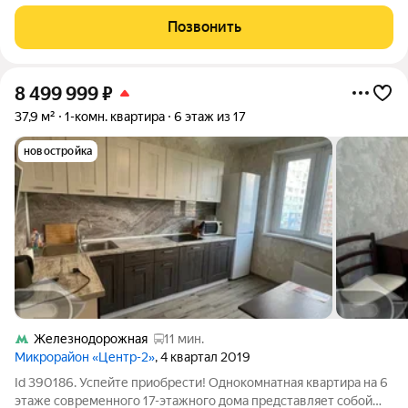
До метро Кучино можно быстро дойти пешком Квартира
свободной планировки на 12 этаже монолитного дома. В
Позвонить
планировке заложена основа под три
8 499 999
₽
37,9 м²
1-комн. квартира
6 этаж из 17
новостройка
Железнодорожная
11 мин.
Микрорайон «Центр-2»
, 4 квартал 2019
Id 390186. Успейте приобрести! Однокомнатная квартира на 6
этаже современного 17-этажного дома представляет собой