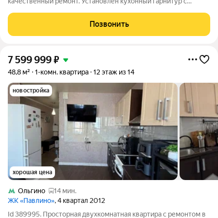
качественный ремонт. Установлен кухонный гарнитур с
бытовой техникой. Квартира продаётся с мебелью и бытовой
техникой. Современные детская и спортивная площадки,
Позвонить
огороженная площадка для игры в
7 599 999
₽
48,8 м²
1-комн. квартира
12 этаж из 14
новостройка
хорошая цена
Ольгино
14 мин.
ЖК «Павлино»
, 4 квартал 2012
Id 389995. Просторная двухкомнатная квартира с ремонтом в