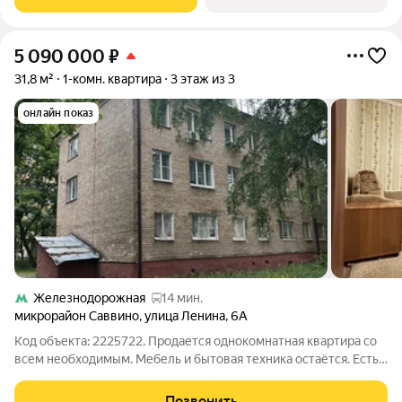
5 090 000
₽
31,8 м²
1-комн. квартира
3 этаж из 3
онлайн показ
Железнодорожная
14 мин.
микрорайон Саввино
,
улица Ленина
,
6А
Код объекта: 2225722. Продается однокомнатная квартира со
всем необходимым. Мебель и бытовая техника остаётся. Есть
кладовка в подвале. В прошлом году сделан капремонт
кровли. В пешей доступности школы, детские сады,
Позвонить