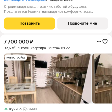
Строим кварталы для жизни с заботой о будущем.
Предлагается 1-комнатная квартира комфорт-класса
площадью 40.8 кв.м в Квартал Авиаторов, корпус 3КВ на 8-м
этаже, в жилом комплексе "Квартал Авиаторов".Квартиры
Позвонить
Позвоните мне
комплекса на выбор: могут быть как с
7 700 000
₽
32,6 м²
1-комн. квартира
21 этаж из 22
новостройка
Кучино
18 мин.