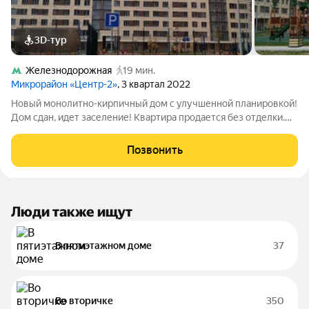
3D-тур
Железнодорожная
19 мин.
Микрорайон «Центр-2»
, 3 квартал 2022
Новый монолитно-кирпичный дом с улучшенной планировкой!
Дом сдан, идет заселение! Квартира продается без отделки.
Доступна ипотека. Благоустроенная придомовая территория -
освещение, зоны отдыха, детские и спортивные площадки. В
Позвонить
пяти минутах ходьбы
Люди также ищут
В пятиэтажном доме
37
Во вторичке
350