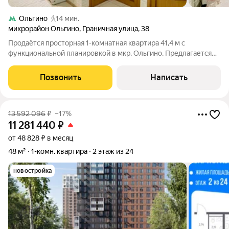
Ольгино
14 мин.
микрорайон Ольгино
,
Граничная улица
,
38
Продаётся просторная 1-комнатная квартира 41,4 м с
функциональной планировкой в мкр. Ольгино. Предлагается
уютная и светлая квартира общей площадью 41,4 м по адресу: г.
Балашиха, мкр. Ольгино, ул. Граничная, д. 38. Главное
Позвонить
Написать
преимущество квартиры
13 592 096
₽
–17%
11 281 440
₽
от 48 828 ₽ в месяц
48 м²
1-комн. квартира
2 этаж из 24
новостройка