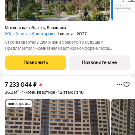
Московская область
,
Балашиха
ЖК «Квартал Авиаторов»
, 1 квартал 2027
Строим кварталы для жизни с заботой о будущем.
Предлагается 1-комнатная квартира комфорт-класса
площадью 47.96 кв.м в Квартал Авиаторов, корпус 4КВ на 2-м
этаже, в жилом комплексе "Квартал Авиаторов".Квартиры
Позвонить
Позвоните мне
комплекса на выбор: могут быть как с
7 233 044
₽
36,3 м²
1-комн. квартира
12 этаж из 18
новостройка