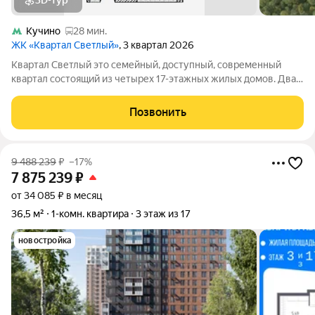
3D-тур
Кучино
28 мин.
ЖК «Квартал Светлый»
, 3 квартал 2026
Квартал Светлый это семейный, доступный, современный
квартал состоящий из четырех 17-этажных жилых домов. Два
из них возводятся на общем стилобате. Оригинальное
архитектурное решение позволило максимально
Позвонить
использовать преимущества собственного
9 488 239
₽
–17%
7 875 239
₽
от 34 085 ₽ в месяц
36,5 м²
1-комн. квартира
3 этаж из 17
новостройка