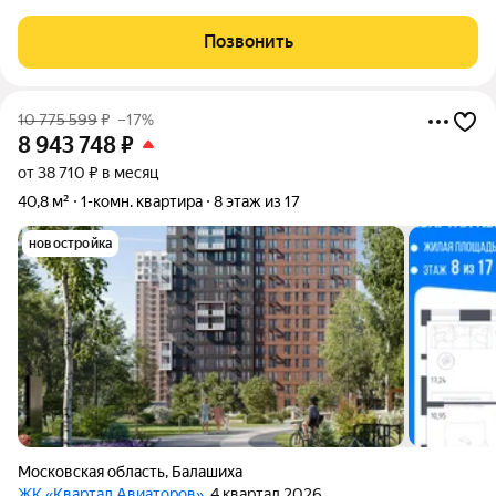
СТОИМОСТЬ квартиры в этом районе? Ищите квартиру с
ГАРАНТИЕЙ БЕЗОПАСНОСТИ? Тогда эта КВАРТИРА ДЛЯ ВАС!
Позвонить
Однокомнатная квартира, расположенная по
10 775 599
₽
–17%
8 943 748
₽
от 38 710 ₽ в месяц
40,8 м²
1-комн. квартира
8 этаж из 17
новостройка
Московская область
,
Балашиха
ЖК «Квартал Авиаторов»
, 4 квартал 2026