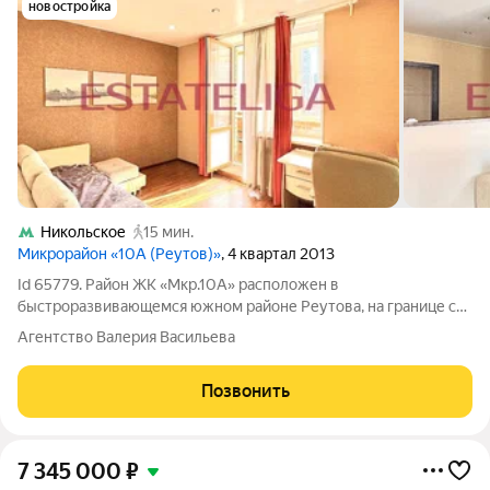
новостройка
Никольское
15 мин.
Микрорайон «10А (Реутов)»
, 4 квартал 2013
Id 65779. Район ЖК «Мкр.10А» расположен в
быстроразвивающемся южном районе Реутова, на границе с
Москвой. Комплекс находится в километре от МКАД,
Агентство Валерия Васильева
территорию новостройки огибают МКАД и Носовихинское
шоссе. Это современный жилой кластер с продуманной
Позвонить
7 345 000
₽