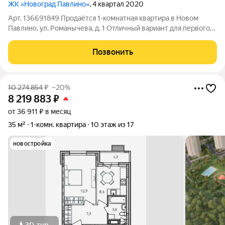
ЖК «Новоград Павлино»
, 4 квартал 2020
Арт. 136691849 Продаётся 1-комнатная квартира в Новом
Павлино, ул. Романычева, д. 1 Отличный вариант для первого
собственного жилья или выгодной инвестиции под сдачу в
аренду. О квартире: Просторная однокомнатная квартира в
Позвонить
современном доме с удачной
10 274 854
₽
–20%
8 219 883
₽
от 36 911 ₽ в месяц
35 м²
1-комн. квартира
10 этаж из 17
новостройка