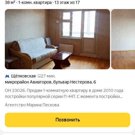
38 м²
1-комн. квартира
13 этаж из 17
Щёлковская
27 мин.
микрорайон Авиаторов
,
бульвар Нестерова
,
6
ОН 23026. Продам 1-комнатную квартиру в доме 2010 года
постройки популярной серии П-44Т. С момента постройки
дома квартира в собственности одной семьи. Никто не
Агентство Марина Пескова
прописан, без ограничений и обременений. Готовы, в том
числе, к продаже по ипотеке.
Позвонить