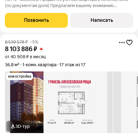
(по документам доля) Предлагаем вашему вниманию
прекрасную квартиру, идеально подходящую для комфортной
жизни вдали от шума города, но с сохранением всех
Позвонить
Написать
преимуществ развитой городской
8 539 578
₽
–5%
8 103 886
₽
от 40 908 ₽ в месяц
36,8 м²
1-комн. квартира
17 этаж из 17
новостройка
3D-тур