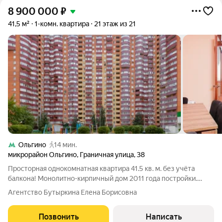
8 900 000
₽
41,5 м²
1-комн. квартира
21 этаж из 21
Ольгино
14 мин.
микрорайон Ольгино
,
Граничная улица
,
38
Просторная однокомнатная квартира 41.5 кв. м. без учёта
балкона! Монолитно-кирпичный дом 2011 года постройки.
Удачная планировка: просторная кухня, вместительный
Агентство Бутыркина Елена Борисовна
балкон, большой холл. Окна на запад (панорамный вид на
Москву). Новым собственникам
Позвонить
Написать