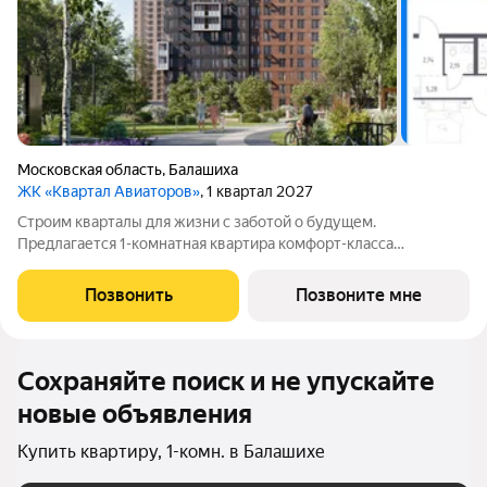
Московская область
,
Балашиха
ЖК «Квартал Авиаторов»
, 1 квартал 2027
Строим кварталы для жизни с заботой о будущем.
Предлагается 1-комнатная квартира комфорт-класса
площадью 47.96 кв.м в Квартал Авиаторов, корпус 4КВ на 20-м
этаже, в жилом комплексе "Квартал Авиаторов".Квартиры
Позвонить
Позвоните мне
комплекса на выбор: могут быть как с
Сохраняйте поиск и не упускайте
новые объявления
Купить квартиру, 1-комн. в Балашихе