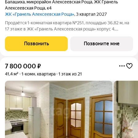
Балашиха
,
микрорайон Алексеевская Роща
,
ЖК Гранель
Алексеевская Роща
,
к4
ЖК «Гранель Алексеевская Роща»
, 3 квартал 2027
Продаётся 1-комнатная квартира №251, площадью 36,82 м, на
17 этаже в ЖК «Гранель Алексеевская роща» корпус 4.
Стоимость от 8103886 руб. Квартира без отделки, планировка
односторонняя, окна во двор. Проект расположился в
Позвонить
Позвоните мне
Балашихе, в 6 км от МКАД, у
7 800 000
₽
41,4 м²
1-комн. квартира
1 этаж из 21