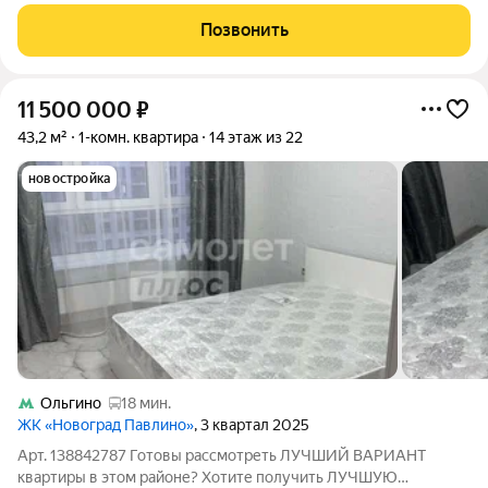
полностью построен и введен в эксплуатацию. ЖК «Идеал» мы
задаем строительные тренды в Балашихе! Полная чистовая
Позвонить
отделка;
11 500 000
₽
43,2 м²
1-комн. квартира
14 этаж из 22
новостройка
Ольгино
18 мин.
ЖК «Новоград Павлино»
, 3 квартал 2025
Арт. 138842787 Готовы рассмотреть ЛУЧШИЙ ВАРИАНТ
квартиры в этом районе? Хотите получить ЛУЧШУЮ