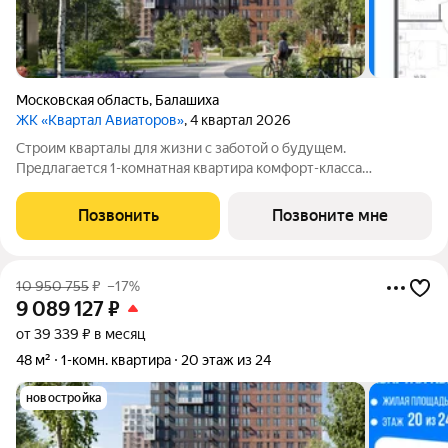
Московская область
,
Балашиха
ЖК «Квартал Авиаторов»
, 4 квартал 2026
Строим кварталы для жизни с заботой о будущем.
Предлагается 1-комнатная квартира комфорт-класса
площадью 36.49 кв.м в Квартал Авиаторов, корпус 2КВ на 3-м
этаже, в жилом комплексе "Квартал Авиаторов".Квартиры
Позвонить
Позвоните мне
комплекса на выбор: могут быть как с
10 950 755
₽
–17%
9 089 127
₽
от 39 339 ₽ в месяц
48 м²
1-комн. квартира
20 этаж из 24
новостройка