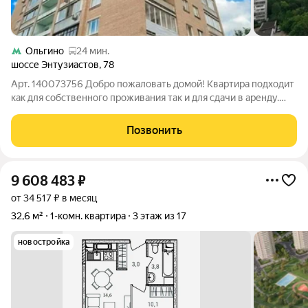
Ольгино
24 мин.
шоссе Энтузиастов
,
78
Арт. 140073756 Добро пожаловать домой! Квартира подходит
как для собственного проживания так и для сдачи в аренду.
Идеальна для студентов, молодых специалистов и всех , кто
ценит комфорт и удобство. Преимущество объекта:
Позвонить
1.Просторный санузел, где вы
9 608 483
₽
от 34 517 ₽ в месяц
32,6 м²
1-комн. квартира
3 этаж из 17
новостройка