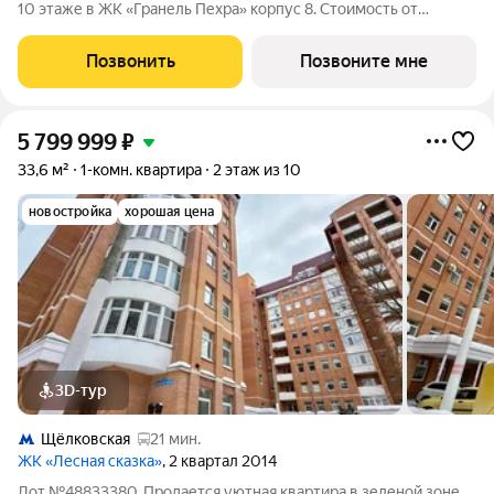
10 этаже в ЖК «Гранель Пехра» корпус 8. Стоимость от
8264416 руб. Квартира с отделкой, планировка односторонняя,
окна во двор. Современный комплекс «Гранель Пехра»
Позвонить
Позвоните мне
расположен в северной части
5 799 999
₽
33,6 м²
1-комн. квартира
2 этаж из 10
новостройка
хорошая цена
3D-тур
Щёлковская
21 мин.
ЖК «Лесная сказка»
, 2 квартал 2014
Лот №48833380. Продается уютная квартира в зеленой зоне