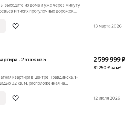
вы выходите из дома и уже через минуту
еревьев и тихих прогулочных дорожек.
ярский парк» расположен рядом с одним
ст Сормовского района Нижнего
13 марта 2026
2 599 999
₽
вартира · 2 этаж из 5
81 250 ₽ за м²
атная квартира в центре Правдинска. 1-
адью 32 кв. м, расположенная на
пичного дома 1980 года постройки.
зд
12 июля 2026