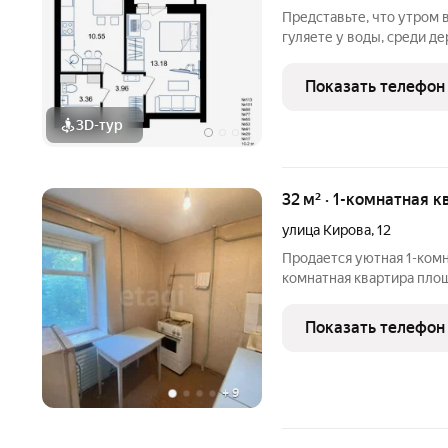
Представьте, что утром 
гуляете у воды, среди д
Жилой комплекс «Светло
из самых живописных ме
Показать телефон
Новгорода
3D-тур
32 м² · 1-комнатная к
улица Кирова
,
12
Продается уютная 1-комн
комнатная квартира площ
комфортном 2 этаже кир
Преимущества квартиры: Балкон Чистый и ухоженный подъе
Показать телефон
без посторонних
+
9