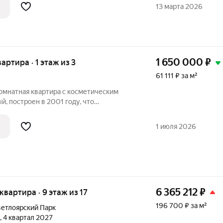
ст Сормовского района Нижнего
13 марта 2026
1 650 000
₽
вартира · 1 этаж из 3
61 111 ₽ за м²
омнатная квартира с косметическим
, построен в 2001 году, что
епло- и звукоизоляцию. Высота
етра, создавая ощущение простора. Окна
1 июля 2026
орону,
6 365 212
₽
 квартира · 9 этаж из 17
196 700 ₽ за м²
етлоярский Парк
, 4 квартал 2027