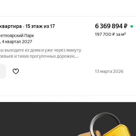
6 369 894
₽
 квартира · 15 этаж из 17
197 700 ₽ за м²
етлоярский Парк
, 4 квартал 2027
вы выходите из дома и уже через минуту
еревьев и тихих прогулочных дорожек.
ярский парк» расположен рядом с одним
ст Сормовского района Нижнего
13 марта 2026
Ж