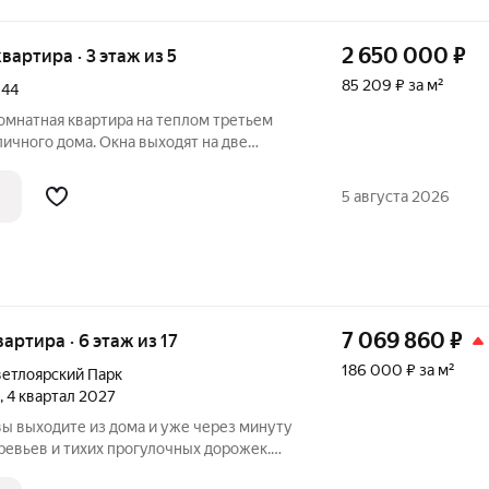
2 650 000
₽
 квартира · 3 этаж из 5
85 209 ₽ за м²
,
44
омнатная квартира на теплом третьем
ичного дома. Окна выходят на две
ины) и на улицу (для солнца). В квартире
нсоляция и тепло зимой, благодаря
5 августа 2026
7 069 860
₽
вартира · 6 этаж из 17
186 000 ₽ за м²
етлоярский Парк
, 4 квартал 2027
вы выходите из дома и уже через минуту
еревьев и тихих прогулочных дорожек.
ярский парк» расположен рядом с одним