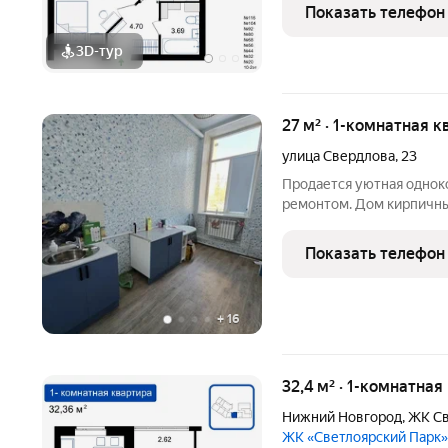
из самых живописных ме
Показать телефон
Новгорода
3D-тур
27 м² · 1-комнатная к
улица Свердлова
,
23
Продается уютная однок
ремонтом. Дом кирпичный
обеспечивает хорошую т
потолков составляет 3 м
Показать телефон
выходят на солнечную ст
+
16
32,4 м² · 1-комнатная
Нижний Новгород
,
ЖК Св
ЖК «Светлоярский Парк»