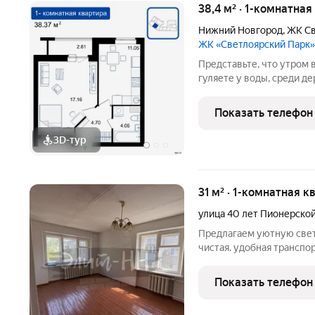
38,4 м² · 1-комнатная
Нижний Новгород
,
ЖК Св
ЖК «Светлоярский Парк»
Представьте, что утром 
гуляете у воды, среди д
Жилой комплекс «Светло
из самых живописных ме
Показать телефон
Новгорода
3D-тур
31 м² · 1-комнатная к
улица 40 лет Пионерско
Предлагаем уютную све
чистая. удобная транспор
больница.
Показать телефон