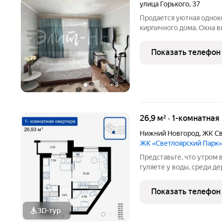
улица Горького
,
37
Продается уютная однок
кирпичного дома. Окна в
тишины) и на улицу (для 
естественная инсоляция 
Показать телефон
кирпичным стенам.
+
8
26,9 м² · 1-комнатная
Нижний Новгород
,
ЖК Св
ЖК «Светлоярский Парк»
Представьте, что утром 
гуляете у воды, среди д
Жилой комплекс «Светло
из самых живописных ме
Показать телефон
Новгорода
3D-тур