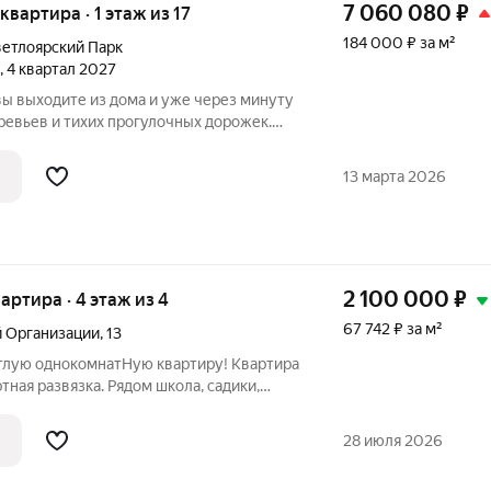
7 060 080
₽
 квартира · 1 этаж из 17
184 000 ₽ за м²
етлоярский Парк
, 4 квартал 2027
вы выходите из дома и уже через минуту
еревьев и тихих прогулочных дорожек.
ярский парк» расположен рядом с одним
ст Сормовского района Нижнего
13 марта 2026
2 100 000
₽
вартира · 4 этаж из 4
67 742 ₽ за м²
й Организации
,
13
тлую однокомнатНую квартиру! Квартира
тная развязка. Рядом школа, садики,
28 июля 2026