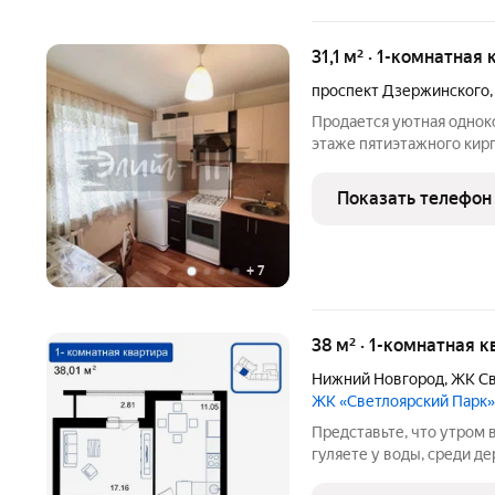
31,1 м² · 1-комнатная
проспект Дзержинского
Продается уютная однок
этаже пятиэтажного кирп
стороны во двор (для тиш
отличная естественная и
Показать телефон
толстым
+
7
38 м² · 1-комнатная к
Нижний Новгород
,
ЖК Св
ЖК «Светлоярский Парк»
Представьте, что утром 
гуляете у воды, среди д
Жилой комплекс «Светло