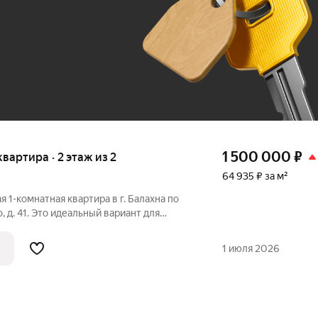
До 100 тыс. ₽
1 500 000
₽
 квартира · 2 этаж из 2
64 935 ₽ за м²
я 1-комнатная квартира в г. Балахна по
, д. 41. Это идеальный вариант для
вого собственного жилья) или готовая
 аренду с минимальными вложениями! 2-й
1 июля 2026