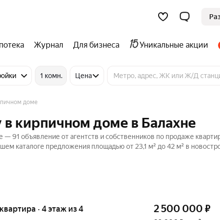
Ра
потека
Журнал
Для бизнеса
Уникальные акции
ройки
1 комн.
Цена
рпичном доме
 в кирпичном доме в Балахне
 — 91 объявление от агентств и собственников по продаже квартир
ашем каталоге предложения площадью от 23,1 м² до 42 м² в новостр
2 500 000
₽
 квартира · 4 этаж из 4