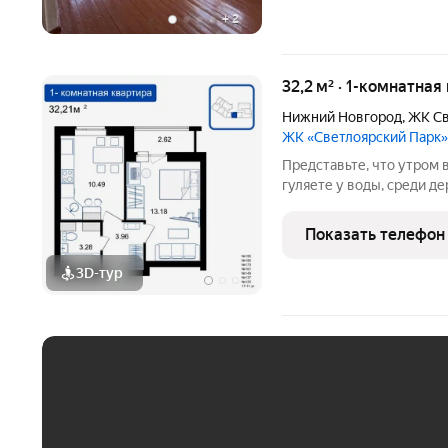
+
2
32,2 м² · 1-комнатная
Нижний Новгород
,
ЖК Св
ЖК «Светлоярский Парк»
Представьте, что утром 
гуляете у воды, среди д
Жилой комплекс «Светло
из самых живописных ме
Показать телефон
Новгорода
3D-тур
ЕЖЕМЕСЯЧНЫЙ ПЛАТЁ