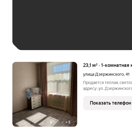
До 30 тыс. ₽
До 50 тыс. ₽
До 70 тыс. ₽
Больше 100 тыс. ₽
23,1 м² · 1-комнатная
улица Дзержинского
,
41
Продается теплая, светла
адресу: ул. Дзержинского
комфортного старта (пер
инвестиция под сдачу в
Показать телефон
этаж
+
5