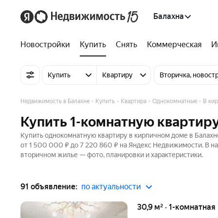
Балахна
Новостройки
Купить
Снять
Коммерческая
И
Купить
Квартиру
Вторичка, новост
Недвижимость в Балахне
Купить
Квартира
Однокомнатные
В ки
Купить 1-комнатную квартиру
Купить однокомнатную квартиру в кирпичном доме в Балахне
от 1 500 000 ₽ до 7 220 860 ₽ на Яндекс Недвижимости. В н
вторичном жилье — фото, планировки и характеристики.
91 объявление:
по актуальности
30,9 м² · 1-комнатная