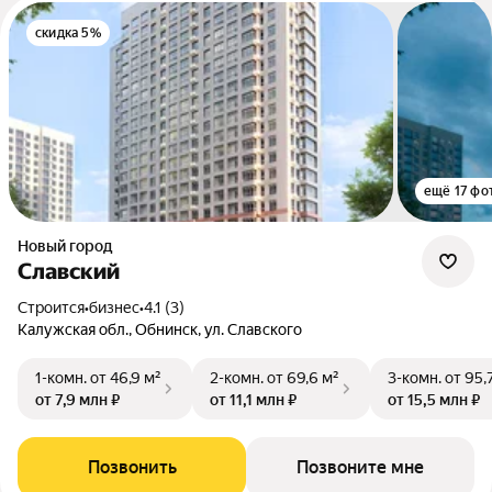
скидка 5%
ещё 17 фо
Новый город
Славский
Строится
•
бизнес
•
4.1 (3)
Калужская обл., Обнинск, ул. Славского
1-комн.
от 46,9 м²
2-комн.
от 69,6 м²
3-комн.
от 95,
от 7,9 млн ₽
от 11,1 млн ₽
от 15,5 млн ₽
Позвонить
Позвоните мне