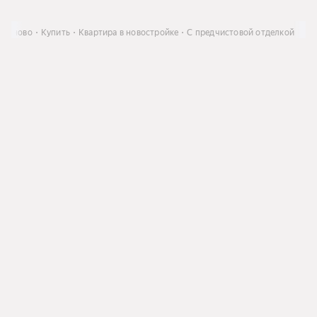
абаново
Купить
Квартира в новостройке
С предчистовой отделкой