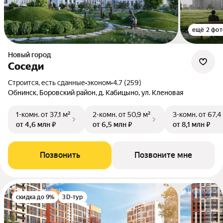
ещё 2 фот
Новый город
Соседи
Строится, есть сданные
•
эконом
•
4.7 (259)
Обнинск, Боровский район, д. Кабицыно, ул. Кленовая
1-комн.
от 37,1 м²
2-комн.
от 50,9 м²
3-комн.
от 67,4
от 4,6 млн ₽
от 6,5 млн ₽
от 8,1 млн ₽
Позвонить
Позвоните мне
скидка до 9%
3D-тур