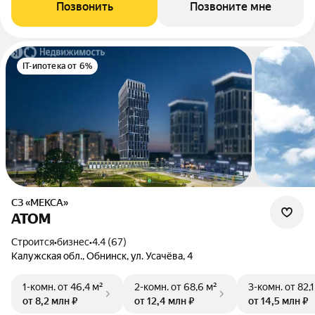
Позвонить
Позвоните мне
IT-ипотека от 6%
СЗ «МЕКСА»
АТОМ
Строится
•
бизнес
•
4.4 (67)
Калужская обл., Обнинск, ул. Усачёва, 4
1-комн.
от 46,4 м²
2-комн.
от 68,6 м²
3-комн.
от 82,1
от 8,2 млн ₽
от 12,4 млн ₽
от 14,5 млн ₽