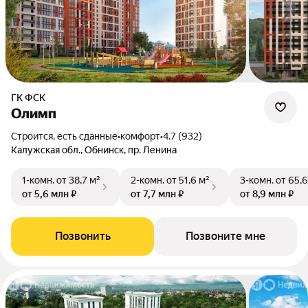
ГК ФСК
Олимп
Строится, есть сданные
•
комфорт
•
4.7 (932)
Калужская обл., Обнинск, пр. Ленина
1-комн.
от 38,7 м²
2-комн.
от 51,6 м²
3-комн.
от 65,6
от 5,6 млн ₽
от 7,7 млн ₽
от 8,9 млн ₽
Позвонить
Позвоните мне