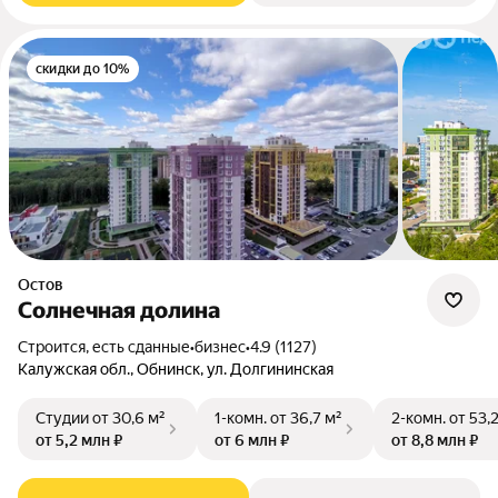
скидки до 10%
Остов
Солнечная долина
Строится, есть сданные
•
бизнес
•
4.9 (1127)
Калужская обл., Обнинск, ул. Долгининская
Студии
от 30,6 м²
1-комн.
от 36,7 м²
2-комн.
от 53,
от 5,2 млн ₽
от 6 млн ₽
от 8,8 млн ₽