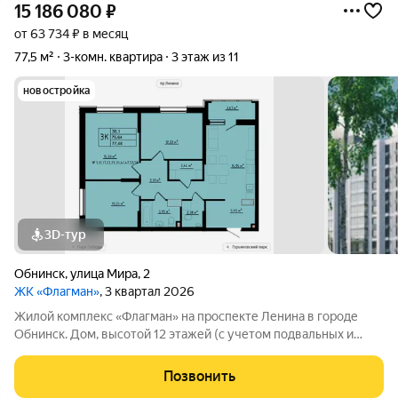
15 186 080
₽
от 63 734 ₽ в месяц
77,5 м²
3-комн. квартира
3 этаж из 11
новостройка
3D-тур
Обнинск
,
улица Мира
,
2
ЖК «Флагман»
, 3 квартал 2026
Жилой комплекс «Флагман» на проспекте Ленина в городе
Обнинск. Дом, высотой 12 этажей (с учетом подвальных и
технических помещений), состоит из трех секций, имеет
современный монолитный железобетонный каркас с
Позвонить
навесным вентилируемым фасадом из