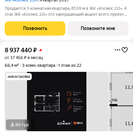
ЖК «Космос 2.0»
, 4 квартал 2027
Продается 3-комнатная квартира, 81,59 м в ЖК «Космос 2.0». 4
этап ЖК «Космос 2.0» это завершающий акцент всего проекта.
Изумрудный дом с ярким характером, современной
архитектурой и продуманной средой для жизни. Проект
Позвонить
Позвоните мне
создан для тех, кто любит
8 937 440
₽
от 37 456 ₽ в месяц
66,4 м²
3-комн. квартира
1 этаж из 22
новостройка
3D-тур