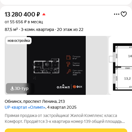
13 280 400
₽
от 55 656 ₽ в месяц
87,5 м²
3-комн. квартира
20 этаж из 22
новостройка
3D-тур
Обнинск
,
проспект Ленина
,
213
UP-квартал «Олимп»
, 4 квартал 2025
Прямая продажа от застройщика! Жилой Комплекс класса
Комфорт. Продаётся 3-к квартира номер 139 общей площадью
87.5 кв.м. на 20-м этаже 22 этажного здания. Чистовая отделка.