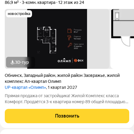
86,9 м²
3-комн. квартира
12 этаж из 24
новостройка
3D-тур
Обнинск
,
Западный район
,
жилой район Заовражье
,
жилой
комплекс Ап-квартал Олимп
UP-квартал «Олимп»
, 1 квартал 2027
Прямая продажа от застройщика! Жилой Комплекс класса
Комфорт. Продаётся 3-к квартира номер 89 общей площадью
86.9 кв.м. на 12-м этаже 24 этажного здания. Чистовая отделка.
- Организуем показ в удобное для вас время! Квартира с
Позвонить
чистовой отделкой: ваш