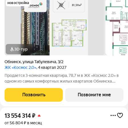
новостройка
3D-тур
Обнинск
,
улица Табулевича
,
3/2
ЖК «Космос 2.0»
, 4 квартал 2027
Продается 3-комнатная квартира, 78,7 м в ЖК «Космос 2.0» в
одном из самых комфортных жилых кварталов Обнинска.
Квартира без чистовой отделки дает возможность
реализовать собственное видение пространства и не
Позвонить
Позвоните мне
подстраиваться под готовый ремонт. Из
13 554 314
₽
от 56 804 ₽ в месяц