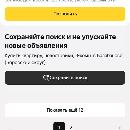
Обнинск. Дом, высотой 12 этажей (с учетом подвальных и
технических помещений), состоит из трех секций, имеет
современный монолитный железобетонный каркас с
Позвонить
навесным вентилируемым фасадом из
Сохраняйте поиск и не упускайте
новые объявления
Купить квартиру, новостройки, 3-комн. в Балабаново
(Боровский округ)
Сохранить поиск
Показать ещё 12
1
2