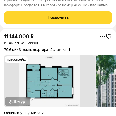
Прямая продажа от застройщика! Жилой Комплекс класса
Комфорт. Продаётся 3-к квартира номер 41 общей площадью
87.1 кв.м. на 6-м этаже 24 этажного здания. Чистовая отделка. -
Организуем показ в удобное для вас время! Квартира с
Позвонить
чистовой отделкой: ваш
11 144 000
₽
от 46 770 ₽ в месяц
79,6 м²
3-комн. квартира
2 этаж из 11
новостройка
3D-тур
Обнинск
,
улица Мира
,
2