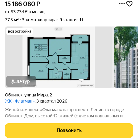
15 186 080
₽
от 63 734 ₽ в месяц
77,5 м²
3-комн. квартира
9 этаж из 11
новостройка
3D-тур
Обнинск
,
улица Мира
,
2
ЖК «Флагман»
, 3 квартал 2026
Жилой комплекс «Флагман» на проспекте Ленина в городе
Обнинск. Дом, высотой 12 этажей (с учетом подвальных и
технических помещений), состоит из трех секций, имеет
современный монолитный железобетонный каркас с
Позвонить
навесным вентилируемым фасадом из