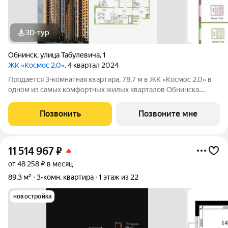
3D-тур
Обнинск
,
улица Табулевича
,
1
ЖК «Космос 2.0»
, 4 квартал 2024
Продается 3-комнатная квартира, 78,7 м в ЖК «Космос 2.0» в
одном из самых комфортных жилых кварталов Обнинска.
Квартира без чистовой отделки дает возможность
реализовать собственное видение пространства и не
Позвонить
Позвоните мне
подстраиваться под готовый ремонт. Из
11 514 967
₽
от 48 258 ₽ в месяц
89,3 м²
3-комн. квартира
1 этаж из 22
новостройка