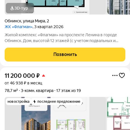
3D-тур
Обнинск
,
улица Мира
,
2
ЖК «Флагман»
, 3 квартал 2026
Жилой комплекс «Флагман» на проспекте Ленина в городе
Обнинск. Дом, высотой 12 этажей (с учетом подвальных и
технических помещений), состоит из трех секций, имеет
современный монолитный железобетонный каркас с
Позвонить
навесным вентилируемым фасадом из
11 200 000
₽
от 46 938 ₽ в месяц
78,7 м²
3-комн. квартира
17 этаж из 19
новостройка
последнее предложение