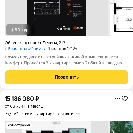
3D-тур
Обнинск
,
проспект Ленина
,
213
UP-квартал «Олимп»
, 4 квартал 2025
Прямая продажа от застройщика! Жилой Комплекс класса
Комфорт. Продаётся 3-к квартира номер 6 общей площадью
89.3 кв.м. на 1-м этаже 22 этажного здания. Без отделки. -
Организуем показ в удобное для вас время! Квартира без
Позвонить
отделки - чистый холст для
15 186 080
₽
от 63 734 ₽ в месяц
77,5 м²
3-комн. квартира
7 этаж из 11
новостройка