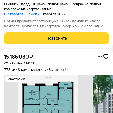
Обнинск
,
Западный район
,
жилой район Заовражье
,
жилой
комплекс Ап-квартал Олимп
UP-квартал «Олимп»
, 3 квартал 2027
Прямая продажа от застройщика! Жилой Комплекс класса
Комфорт. Продаётся 3-к квартира номер 5 общей площадью
66.4 кв.м. на 1-м этаже 22 этажного здания. Без отделки. -
Организуем показ в удобное для вас время! Квартира без
Позвонить
отделки - чистый холст для
15 186 080
₽
от 63 734 ₽ в месяц
77,5 м²
3-комн. квартира
8 этаж из 11
новостройка