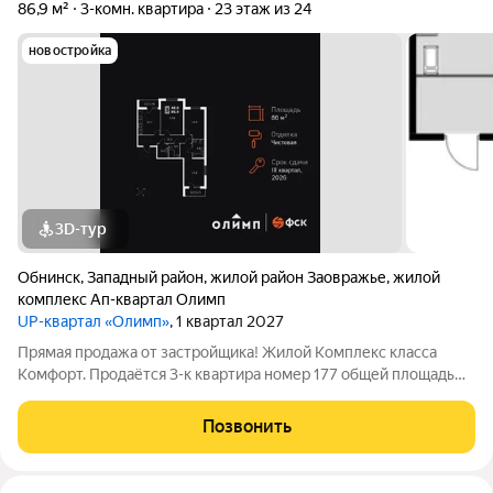
86,9 м²
3-комн. квартира
23 этаж из 24
новостройка
3D-тур
Обнинск
,
Западный район
,
жилой район Заовражье
,
жилой
комплекс Ап-квартал Олимп
UP-квартал «Олимп»
, 1 квартал 2027
Прямая продажа от застройщика! Жилой Комплекс класса
Комфорт. Продаётся 3-к квартира номер 177 общей площадью
86.9 кв.м. на 23-м этаже 24 этажного здания. Чистовая отделка.
- Организуем показ в удобное для вас время! Квартира с
Позвонить
чистовой отделкой: ваш