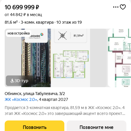
10 699 999
₽
от 44 842 ₽ в месяц
81,6 м²
3-комн. квартира
10 этаж из 19
новостройка
3D-тур
Обнинск
,
улица Табулевича
,
3/2
ЖК «Космос 2.0»
, 4 квартал 2027
Продается 3-комнатная квартира, 81,59 м в ЖК «Космос 2.0». 4
этап ЖК «Космос 2.0» это завершающий акцент всего проекта.
Изумрудный дом с ярким характером, современной
архитектурой и продуманной средой для жизни. Проект
Позвонить
Позвоните мне