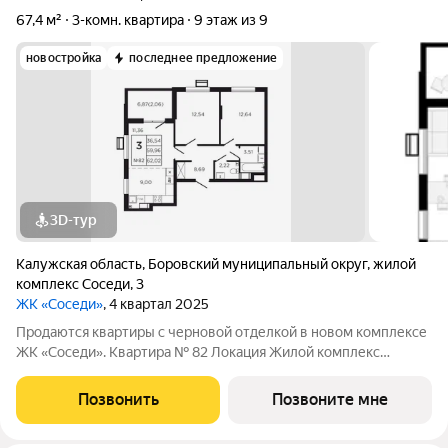
67,4 м²
3-комн. квартира
9 этаж из 9
новостройка
последнее предложение
3D-тур
Калужская область
,
Боровский муниципальный округ
,
жилой
комплекс Соседи
,
3
ЖК «Соседи»
, 4 квартал 2025
Продаются квартиры с черновой отделкой в новом комплексе
ЖК «Соседи». Квартира № 82 Локация Жилой комплекс
«Соседи» расположен в 5 минутах езды от Обнинска и
Балабаново. Район активно развивается: по соседству
Позвонить
Позвоните мне
находятся сетевые продуктовые магазины,