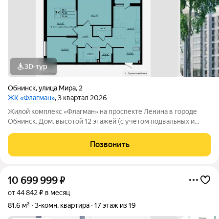
3D-тур
Обнинск
,
улица Мира
,
2
ЖК «Флагман»
, 3 квартал 2026
Жилой комплекс «Флагман» на проспекте Ленина в городе
Обнинск. Дом, высотой 12 этажей (с учетом подвальных и
технических помещений), состоит из трех секций, имеет
современный монолитный железобетонный каркас с
Позвонить
навесным вентилируемым фасадом из
10 699 999
₽
от 44 842 ₽ в месяц
81,6 м²
3-комн. квартира
17 этаж из 19