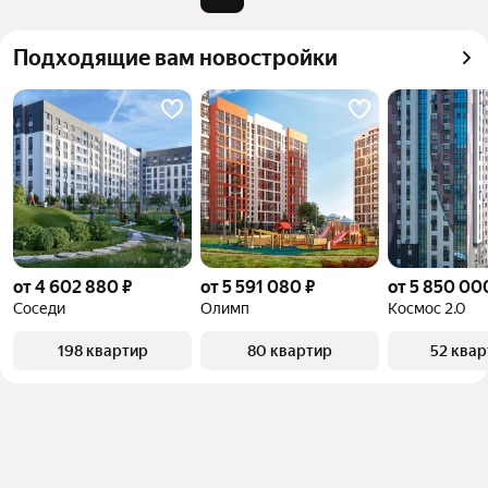
Подходящие вам новостройки
от 4 602 880 ₽
от 5 591 080 ₽
от 5 850 00
Соседи
Олимп
Космос 2.0
198 квартир
80 квартир
52 ква