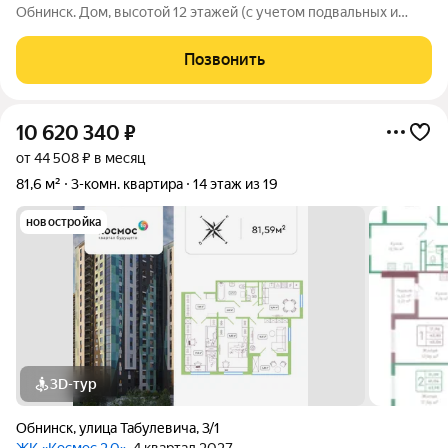
Обнинск. Дом, высотой 12 этажей (с учетом подвальных и
технических помещений), состоит из трех секций, имеет
современный монолитный железобетонный каркас с
Позвонить
навесным вентилируемым фасадом из
10 620 340
₽
от 44 508 ₽ в месяц
81,6 м²
3-комн. квартира
14 этаж из 19
новостройка
3D-тур
Обнинск
,
улица Табулевича
,
3/1