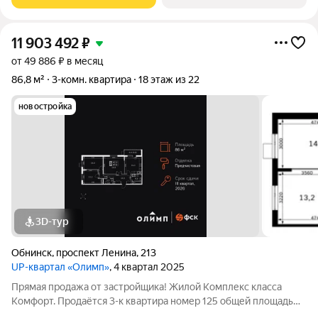
создан для тех, кто любит
11 903 492
₽
от 49 886 ₽ в месяц
86,8 м²
3-комн. квартира
18 этаж из 22
новостройка
3D-тур
Обнинск
,
проспект Ленина
,
213
UP-квартал «Олимп»
, 4 квартал 2025
Прямая продажа от застройщика! Жилой Комплекс класса
Комфорт. Продаётся 3-к квартира номер 125 общей площадью
86.8 кв.м. на 18-м этаже 22 этажного здания. Предчистовая