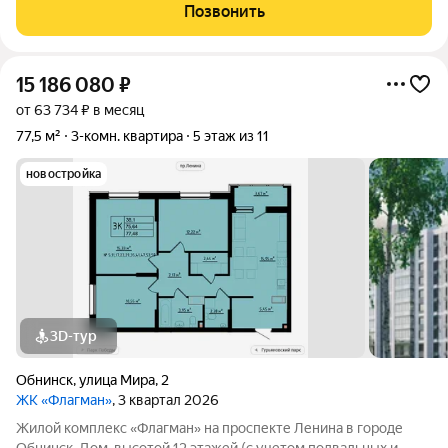
- Организуем показ в удобное для вас время! Квартира с
Позвонить
чистовой отделкой: ваш
15 186 080
₽
от 63 734 ₽ в месяц
77,5 м²
3-комн. квартира
5 этаж из 11
новостройка
3D-тур
Обнинск
,
улица Мира
,
2
ЖК «Флагман»
, 3 квартал 2026
Жилой комплекс «Флагман» на проспекте Ленина в городе