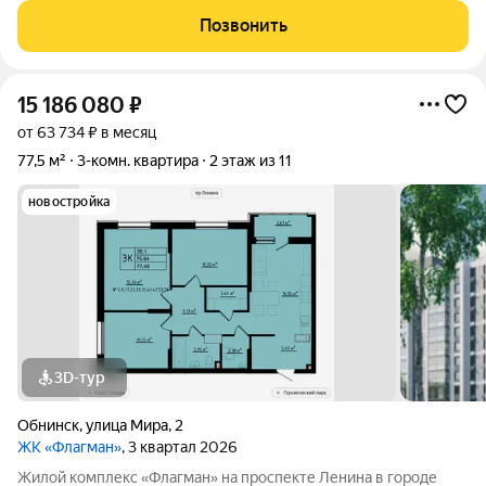
отделка. - Организуем показ в удобное для вас время!
Позвонить
Квартира с предчистовой
15 186 080
₽
от 63 734 ₽ в месяц
77,5 м²
3-комн. квартира
2 этаж из 11
новостройка
3D-тур
Обнинск
,
улица Мира
,
2
ЖК «Флагман»
, 3 квартал 2026
Жилой комплекс «Флагман» на проспекте Ленина в городе