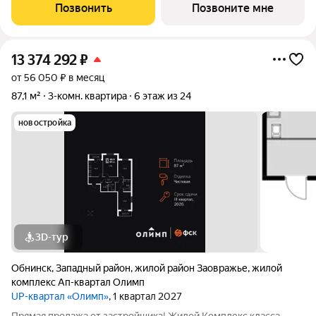
архитектурой и продуманной средой для жизни. Проект
Позвонить
Позвоните мне
создан для тех, кто любит
13 374 292
₽
от 56 050 ₽ в месяц
87,1 м²
3-комн. квартира
6 этаж из 24
новостройка
3D-тур
Обнинск
,
Западный район
,
жилой район Заовражье
,
жилой
комплекс Ап-квартал Олимп
UP-квартал «Олимп»
, 1 квартал 2027