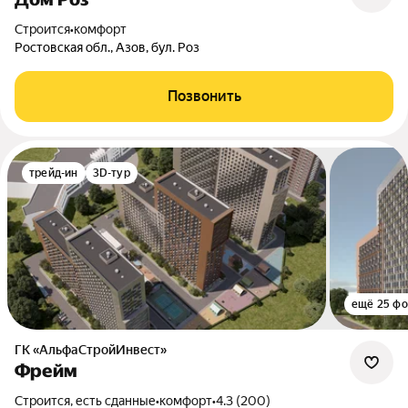
Строится
•
комфорт
Ростовская обл., Азов, бул. Роз
Позвонить
трейд-ин
3D-тур
ещё 25 фо
ГК «АльфаСтройИнвест»
Фрейм
Строится, есть сданные
•
комфорт
•
4.3 (200)