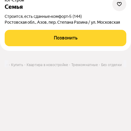
Юг-Строй
Семья
Строится, есть сданные
•
комфорт
•
5 (144)
Ростовская обл., Азов, пер. Степана Разина / ул. Московская
Позвонить
зове
Купить
Квартира в новостройке
Трехкомнатные
Без отделки