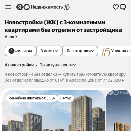
Новостройки (ЖК) с 3-комнатными
квартирами без отделки от застройщика
Азов
Фильтры
3 комн.
Без отделки
Уникальн
3
4 новостройки
•
по актуальности
4 новостройки без отделки — купить трехкомнатную квартиру
без отделки площадью от 61 м² в Азове по цене от 7 132 320 ₽
семейная ипотека от 3.5%
3D-тур