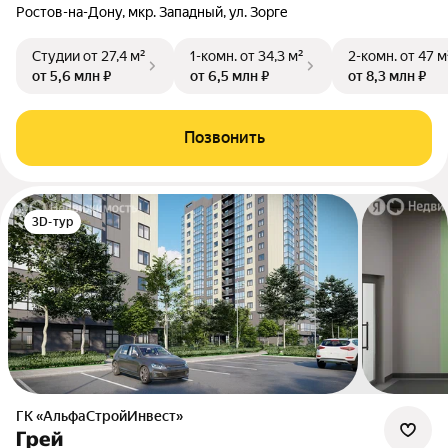
Ростов-на-Дону, мкр. Западный, ул. Зорге
Студии
от 27,4 м²
1-комн.
от 34,3 м²
2-комн.
от 47 м
от 5,6 млн ₽
от 6,5 млн ₽
от 8,3 млн ₽
Позвонить
3D-тур
ГК «АльфаСтройИнвест»
Грей