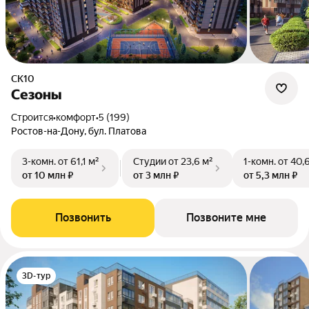
СК10
Сезоны
Строится
•
комфорт
•
5 (199)
Ростов-на-Дону, бул. Платова
3-комн.
от 61,1 м²
Студии
от 23,6 м²
1-комн.
от 40,
от 10 млн ₽
от 3 млн ₽
от 5,3 млн ₽
Позвонить
Позвоните мне
3D-тур