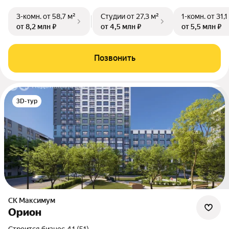
3-комн.
от 58,7 м²
Студии
от 27,3 м²
1-комн.
от 31,1
от 8,2 млн ₽
от 4,5 млн ₽
от 5,5 млн ₽
Позвонить
3D-тур
СК Максимум
Орион