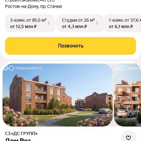
Строится
•
бизнес
•
4.1 (51)
Ростов-на-Дону, пр. Стачки
3-комн.
от 85,5 м²
Студии
от 26 м²
1-комн.
от 37,6 
от 12,5 млн ₽
от 4,3 млн ₽
от 6,1 млн ₽
Позвонить
СЗ «ДС ГРУПП»
Дом Роз