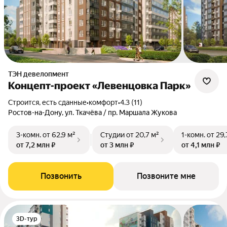
ТЭН девелопмент
Концепт-проект «Левенцовка Парк»
Строится, есть сданные
•
комфорт
•
4.3 (11)
Ростов-на-Дону, ул. Ткачёва / пр. Маршала Жукова
3-комн.
от 62,9 м²
Студии
от 20,7 м²
1-комн.
от 29,
от 7,2 млн ₽
от 3 млн ₽
от 4,1 млн ₽
Позвонить
Позвоните мне
3D-тур