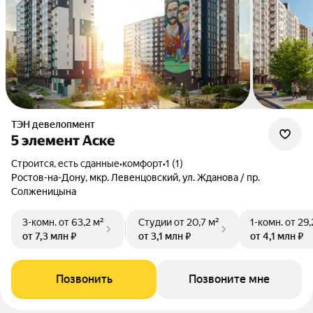
ТЭН девелопмент
5 элемент Аске
Строится, есть сданные
•
комфорт
•
1 (1)
Ростов-на-Дону, мкр. Левенцовский, ул. Жданова / пр.
Солженицына
3-комн.
от 63,2 м²
Студии
от 20,7 м²
1-комн.
от 29,
от 7,3 млн ₽
от 3,1 млн ₽
от 4,1 млн ₽
Позвонить
Позвоните мне