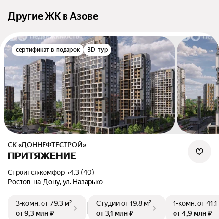
Другие ЖК в Азове
сертификат в подарок
3D-тур
СК «ДОННЕФТЕСТРОЙ»
ПРИТЯЖЕНИЕ
Строится
•
комфорт
•
4.3 (40)
Ростов-на-Дону, ул. Назарько
3-комн.
от 79,3 м²
Студии
от 19,8 м²
1-комн.
от 41,1
от 9,3 млн ₽
от 3,1 млн ₽
от 4,9 млн ₽