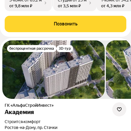
3-комн.
от 65,2 м²
Студии
от 23 м²
1-комн.
от 34,2 
от 9,8 млн ₽
от 3,5 млн ₽
от 4,3 млн ₽
Позвонить
беспроцентная рассрочка
3D-тур
ГК «АльфаСтройИнвест»
Академия
Строится
•
комфорт
Ростов-на-Дону, пр. Стачки