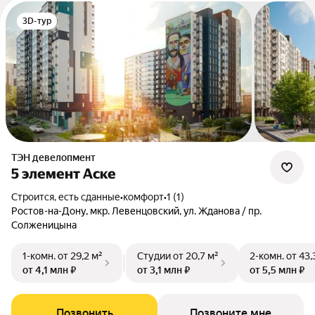
3D-тур
ТЭН девелопмент
5 элемент Аске
Строится, есть сданные
•
комфорт
•
1 (1)
Ростов-на-Дону, мкр. Левенцовский, ул. Жданова / пр.
Солженицына
1-комн.
от 29,2 м²
Студии
от 20,7 м²
2-комн.
от 43,
от 4,1 млн ₽
от 3,1 млн ₽
от 5,5 млн ₽
Позвонить
Позвоните мне