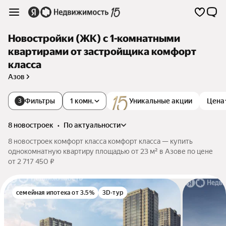
Новостройки (ЖК) с 1-комнатными
квартирами от застройщика комфорт
класса
Азов
Фильтры
1 комн.
Уникальные акции
Цена
3
8 новостроек
•
по актуальности
8 новостроек комфорт класса комфорт класса — купить
однокомнатную квартиру площадью от 23 м² в Азове по цене
от 2 717 450 ₽
семейная ипотека от 3.5%
3D-тур