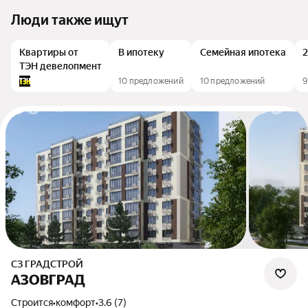
Люди также ищут
Квартиры от
В ипотеку
Семейная ипотека
2
ТЭН девелопмент
10 предложений
10 предложений
9
СЗ ГРАДСТРОЙ
АЗОВГРАД
Строится
•
комфорт
•
3.6 (7)