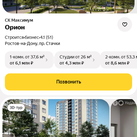
СК Максимум
Орион
Строится
•
бизнес
•
4.1 (51)
Ростов-на-Дону, пр. Стачки
1-комн.
от 37,6 м²
Студии
от 26 м²
2-комн.
от 53,3 
от 6,1 млн ₽
от 4,3 млн ₽
от 8,6 млн ₽
Позвонить
3D-тур