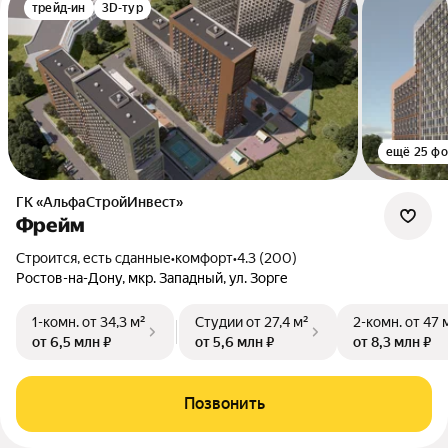
трейд-ин
3D-тур
ещё 25 фо
ГК «АльфаСтройИнвест»
Фрейм
Строится, есть сданные
•
комфорт
•
4.3 (200)
Ростов-на-Дону, мкр. Западный, ул. Зорге
1-комн.
от 34,3 м²
Студии
от 27,4 м²
2-комн.
от 47 
от 6,5 млн ₽
от 5,6 млн ₽
от 8,3 млн ₽
Позвонить