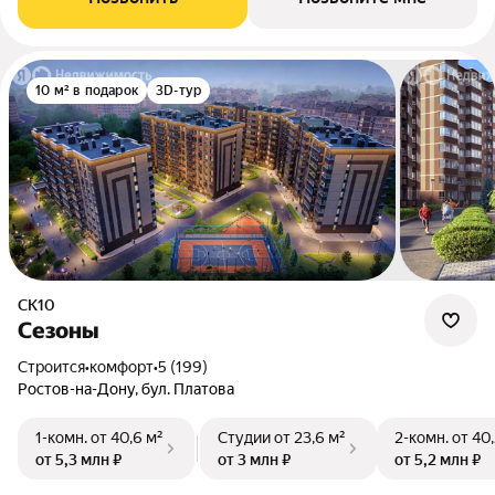
10 м² в подарок
3D-тур
СК10
Сезоны
Строится
•
комфорт
•
5 (199)
Ростов-на-Дону, бул. Платова
1-комн.
от 40,6 м²
Студии
от 23,6 м²
2-комн.
от 40,
от 5,3 млн ₽
от 3 млн ₽
от 5,2 млн ₽