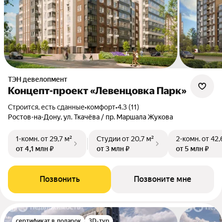
ТЭН девелопмент
Концепт-проект «Левенцовка Парк»
Строится, есть сданные
•
комфорт
•
4.3 (11)
Ростов-на-Дону, ул. Ткачёва / пр. Маршала Жукова
1-комн.
от 29,7 м²
Студии
от 20,7 м²
2-комн.
от 42,
от 4,1 млн ₽
от 3 млн ₽
от 5 млн ₽
Позвонить
Позвоните мне
сертификат в подарок
3D-тур