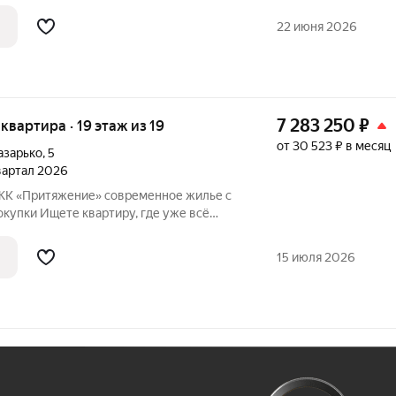
 территория, видеонаблюдение по
 минут до Стачки,Зорге Развитая
22 июня 2026
7 283 250
₽
я квартира · 19 этаж из 19
от 30 523 ₽ в месяц
азарько
,
5
квартал 2026
ение» современное жилье с
купки Ищете квартиру, где уже всё
жизни? ЖК «Притяжение» это новый
тва: архитектура, инфраструктура и
15 июля 2026
Ж