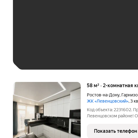
До 30 тыс. ₽
До 50 тыс. ₽
До 70 тыс. ₽
Больше 100 тыс. ₽
58 м² · 2-комнатная 
Ростов-на-Дону
,
Гарнизо
ЖК «Левенцовский»
, 3 
Код объекта: 2231602. П
Левенцовском районе! От
современное жильё с ка
дополнительных вложений. ПЛАНИРО
Показать телефон
с гардеробом Спальня