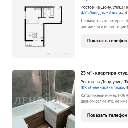
Ростов-на-Дону
,
улица Н
ЖК «Западные Аллеи»
, 
1-комнатная квартира в ЖК «Запа
для жизни и инвестиций 
сдачи в аренду или ком
Акции и бонусы: Семейная ипотека 6% на весь срок. Важно: 10
Показать телефон
июня
+
26
23 м² · квартира-студ
Ростов-на-Дону
,
улица Т
ЖК «Левенцовка парк»
, 
Каталожный номер F059184 НЕ ФЕЙК! Лучшее предложение в
данном сегменте, не име
Ключи у сотрудника комп
время! Новый-современн
Показать телефон
вложений, вся мебель