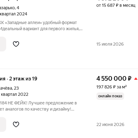
от 15 687 ₽ в месяц
азарько
,
4
4 квартал 2024
дные аллеи» удобный формат
Идеальный вариант для первого жилья,
фортной жизни в современном районе.
15 июля 2026
4 550 000
₽
ия · 2 этаж из 19
197 826 ₽ за м²
качёва
,
23
4 квартал 2022
онлайн показ
ет аналогов по качеству и дизайну!
ании, показы в удобное для покупателя
ый ремонт, совершенно не требует
22 июня 2026