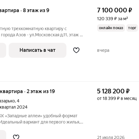
7 100 000
₽
квартира · 8 этаж из 9
120 339 ₽ за м²
онлайн показ
торг
тную трехкомнатную квартиру с
орода Азов - ул.Московская д.11, этаж 8.
оянии. Одна комната изолированная.
ухни выходят в тихий зеленый
Написать в чат
вчера
5 128 200
₽
 квартира · 2 этаж из 19
от 18 399 ₽ в месяц
азарько
,
4
4 квартал 2024
дные аллеи» удобный формат
Идеальный вариант для первого жилья,
фортной жизни в современном районе.
21 июля 2026