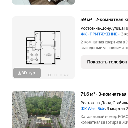
+
6
59 м² · 2-комнатная 
Ростов-на-Дону
,
улица Н
ЖК «ПРИТЯЖЕНИЕ»
, 3 
2-комнатная квартира в ЖК «Притяж
выгодными условиями по
продумано для комфортной 
формат жилого пространс
Показать телефон
удобство в одном
3D-тур
+
7
71,6 м² · 3-комнатна
Ростов-на-Дону
,
Стабиль
ЖК West Side
, 3 квартал
Каталожный номер F060936 НЕ ФЭЙК! Продается видовая 3x
комнатная квартира в Ж