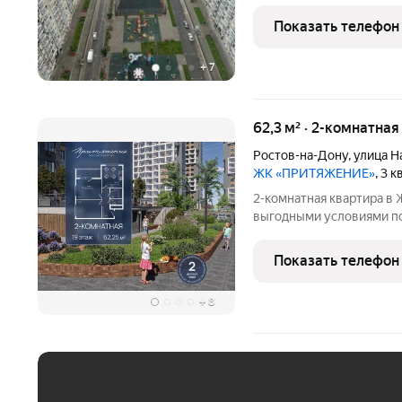
бизнес класса Закрытая
периметру,есть охрана 5
Показать телефон
инфраструктура Своя
+
7
62,3 м² · 2-комнатна
Ростов-на-Дону
,
улица Н
ЖК «ПРИТЯЖЕНИЕ»
, 3 
2-комнатная квартира в ЖК «Притяж
выгодными условиями по
продумано для комфортной 
формат жилого пространс
Показать телефон
удобство в одном
+
8
ЕЖЕМЕСЯЧНЫЙ ПЛАТЁ