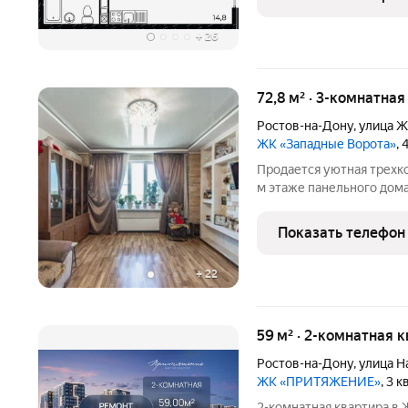
июня
+
26
72,8 м² · 3-комнатна
Ростов-на-Дону
,
улица Ж
ЖК «Западные Ворота»
, 
Продается уютная трехко
м этаже панельного дома
изолированы это обеспечивает комфорт и приватность для
каждого члена семьи. Из
Показать телефон
город и солнечная
+
22
59 м² · 2-комнатная 
Ростов-на-Дону
,
улица Н
ЖК «ПРИТЯЖЕНИЕ»
, 3 
2-комнатная квартира в ЖК «Притяж