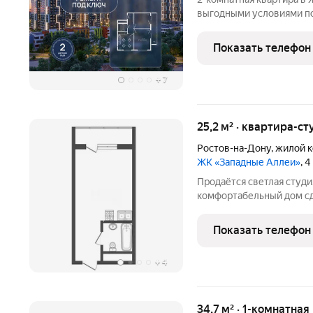
выгодными условиями по
продумано для комфортной 
формат жилого пространс
Показать телефон
удобство в одном
+
7
25,2 м² · квартира-ст
Ростов-на-Дону
,
жилой к
ЖК «Западные Аллеи»
, 
Продаётся светлая студи
комфортабельный дом сд
выходят на восток, а с б
Квартира не угловая, тё
Показать телефон
идеальная основа для
+
4
34,7 м² · 1-комнатная