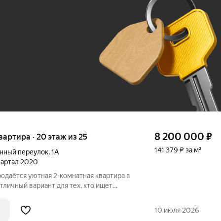
До 100 тыс. ₽
8 200 000
₽
квартира · 20 этаж из 25
141 379 ₽ за м²
нный переулок
,
1А
квартал 2020
родаётся уютная 2-комнатная квартира в
личный вариант для тех, кто ищет
чественным ремонтом без
ВКА: Родительская спальня
10 июля 2026