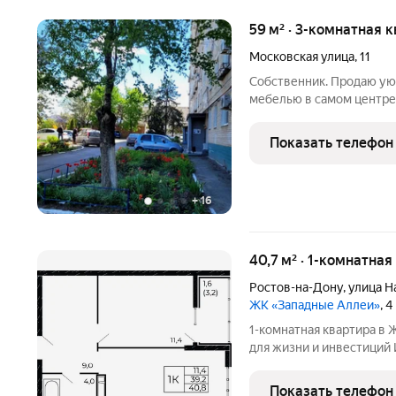
59 м² · 3-комнатная 
Московская улица
,
11
Собственник. Продаю ую
мебелью в самом центре г
Квартира в хорошем сост
Окна из двух комнат и к
Показать телефон
благоустроенный двор,
+
16
40,7 м² · 1-комнатная
Ростов-на-Дону
,
улица Н
ЖК «Западные Аллеи»
, 
1-комнатная квартира в ЖК «Запа
для жизни и инвестиций 
сдачи в аренду или ком
Акции и бонусы: Семейная ипотека 6% на весь срок. Важно: 10
Показать телефон