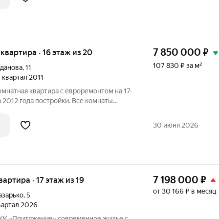
7 850 000
₽
я квартира · 16 этаж из 20
107 830 ₽ за м²
данова
,
11
4 квартал 2011
мнатная квартира с евроремонтом на 17-
 2012 года постройки. Все комнаты
 окон открывается панорамный вид на
30 июня 2026
7 198 000
₽
квартира · 17 этаж из 19
от 30 166 ₽ в месяц
азарько
,
5
квартал 2026
ение» современное жилье с