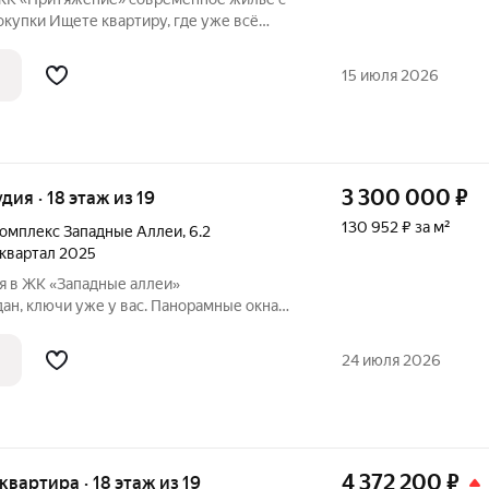
купки Ищете квартиру, где уже всё
жизни? ЖК «Притяжение» это новый
тва: архитектура, инфраструктура и
15 июля 2026
3 300 000
₽
удия · 18 этаж из 19
130 952 ₽ за м²
омплекс Западные Аллеи
,
6.2
4 квартал 2025
я в ЖК «Западные аллеи»
ан, ключи уже у вас. Панорамные окна
алкона открывается отличный вид.
плая, с черновой отделкой от застройщика
24 июля 2026
4 372 200
₽
 квартира · 18 этаж из 19