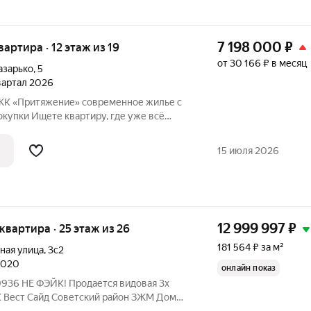
7 198 000
₽
квартира · 12 этаж из 19
от 30 166 ₽ в месяц
азарько
,
5
квартал 2026
ение» современное жилье с
купки Ищете квартиру, где уже всё
жизни? ЖК «Притяжение» это новый
тва: архитектура, инфраструктура и
15 июля 2026
12 999 997
₽
я квартира · 25 этаж из 26
181 564 ₽ за м²
ная улица
,
3с2
 2020
онлайн показ
К Вест Сайд Советский район ЗЖМ Дом