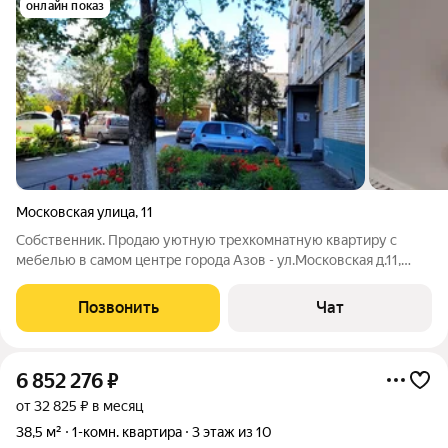
онлайн показ
Московская улица
,
11
Собственник. Продаю уютную трехкомнатную квартиру с
мебелью в самом центре города Азов - ул.Московская д.11,
этаж 8. Квартира в хорошем состоянии. Одна комната
изолированная. Окна из двух комнат и кухни выходят в тихий
Позвонить
Чат
зеленый благоустроенный двор,
6 852 276
₽
от 32 825 ₽ в месяц
38,5 м²
1-комн. квартира
3 этаж из 10