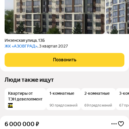
Инзенская улица
,
13Б
ЖК «АЗОВГРАД»
, 3 квартал 2027
Позвонить
Люди также ищут
Квартиры от
1-комнатные
2-комнатные
3-ко
ТЭН девелопмент
90 предложений
69 предложений
67 п
6 000 000
₽