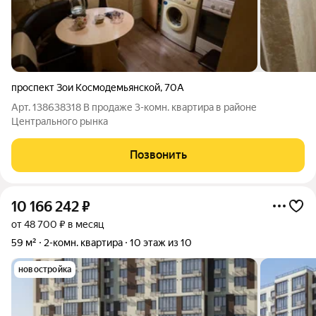
проспект Зои Космодемьянской
,
70А
Арт. 138638318 В продаже 3-комн. квартира в районе
Центрального рынка
Позвонить
10 166 242
₽
от 48 700 ₽ в месяц
59 м²
2-комн. квартира
10 этаж из 10
новостройка