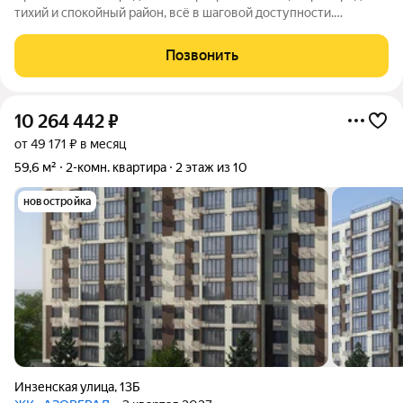
тихий и спокойный район, всё в шаговой доступности.
Квартира с раздельными комнатами, с/у раздельный, проводка
новая. Сплит, сантехника новая. На кухне сделан ремонт, в
Позвонить
остальной части
10 264 442
₽
от 49 171 ₽ в месяц
59,6 м²
2-комн. квартира
2 этаж из 10
новостройка
Инзенская улица
,
13Б