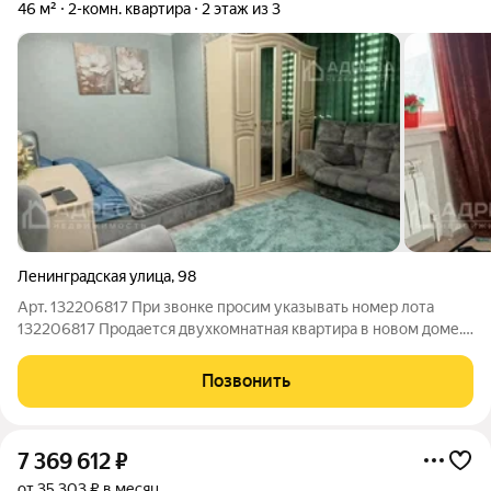
46 м²
2-комн. квартира
2 этаж из 3
Ленинградская улица
,
98
Арт. 132206817 При звонке просим указывать номер лота
132206817 Продается двухкомнатная квартира в новом доме.
В квартире индивидуальное отопление, теплые полы,
встраиваемая мебель и техника. В доме есть свой подвал 15
Позвонить
кв.м., во дворе есть беседка,
7 369 612
₽
от 35 303 ₽ в месяц