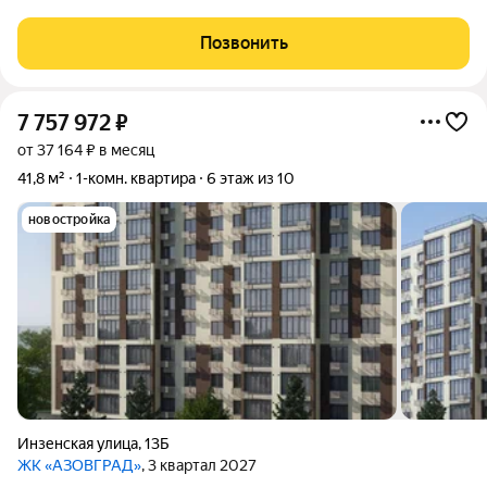
по хорошей цене! Инфраструктура : В шаговой доступности
школа и детский сад, западный рынок , сеть магазинов , салоны
Позвонить
по обслуживанию
7 757 972
₽
от 37 164 ₽ в месяц
41,8 м²
1-комн. квартира
6 этаж из 10
новостройка
Инзенская улица
,
13Б
ЖК «АЗОВГРАД»
, 3 квартал 2027