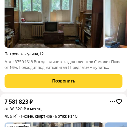
Петровская улица
,
12
Арт. 137594618 Выгодная ипотека для клиентов Самолет Плюс
от 16%. Подходит под маткапитал ! Предлагаем купить
квартиру по привлекательной цене и воплотить свою мечту .
Инфраструктура: Стоматологическая клиника , речной порт ,
Позвонить
прогулочная зона в
7 581 823
₽
от 36 320 ₽ в месяц
40,9 м²
1-комн. квартира
6 этаж из 10