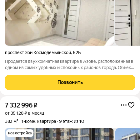
проспект Зои Космодемьянской
,
62Б
Продается двухкомнатная квартира в Азове, расположенная в
одном из самых удобных и спокойных районов города. Объект
находится внутри охраняемого двора с парковкой за
шлагбаумом, что гарантирует безопасность и порядок. Вся
Позвонить
повседневная инфраструктура
7 332 996
₽
от 35 128 ₽ в месяц
38,1 м²
1-комн. квартира
9 этаж из 10
новостройка