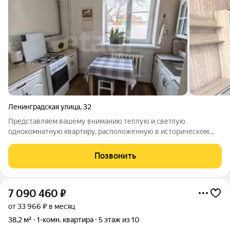
Ленинградская улица
,
32
Представляем вашему вниманию теплую и светлую
однокомнатную квартиру, расположенную в историческом
центре города. Этот объект редкое сочетание старинного
очарования и современного комфорта, идеально подходящее
Позвонить
для тех, кто ценит уют, тишину и
7 090 460
₽
от 33 966 ₽ в месяц
38,2 м²
1-комн. квартира
5 этаж из 10