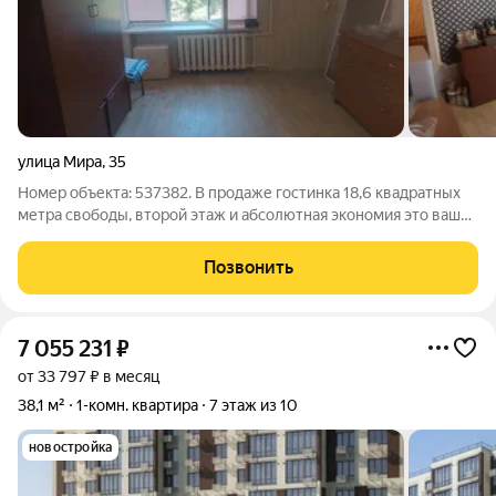
улица Мира
,
35
Номер объекта: 537382. В продаже гостинка 18,6 квадратных
метра свободы, второй этаж и абсолютная экономия это ваш
шанс сделать первый шаг к собственному жилью в Азове.
Уютная гостинка в пятиэтажке ждет своего хозяина, который
Позвонить
не боится вложить
7 055 231
₽
от 33 797 ₽ в месяц
38,1 м²
1-комн. квартира
7 этаж из 10
новостройка