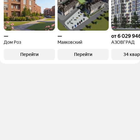
—
—
от 6 029 94
Дом Роз
Маяковский
АЗОВГРАД
Перейти
Перейти
34 ква