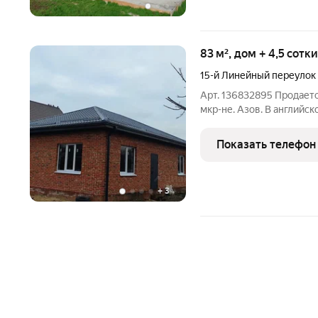
83 м², дом + 4,5 сотк
15-й Линейный переулок
Арт. 136832895 Продает
мкр-не. Азов. В английск
с площадью 27 кв. м. с в
гардеробная, санузел 6 кв
Показать телефон
+
3