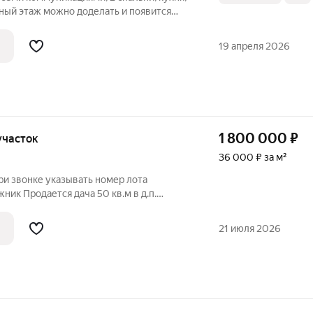
ный этаж можно доделать и появится
асположен рядом с трассой, до остановки
19 апреля 2026
1 800 000
₽
 участок
36 000 ₽ за м²
ри звонке указывать номер лота
ник Продается дача 50 кв.м в д.п.
оток, ухоженный двор, беседка, душ,
вет заведен в дом, вода на участке, газ
21 июля 2026