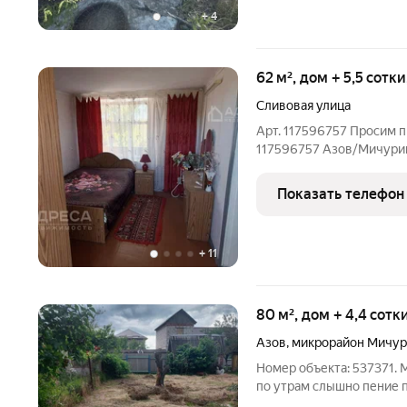
+
4
62 м², дом + 5,5 сотк
Сливовая улица
Арт. 117596757 Просим п
117596757 Азов/Мичурине
месте в 3 км от г. Азов,
въезд, есть место под по
Показать телефон
хоз.
+
11
80 м², дом + 4,4 сотк
Азов
,
микрорайон Мичур
Номер объекта: 537371. 
по утрам слышно пение п
семьёй у мангала? Продаёт