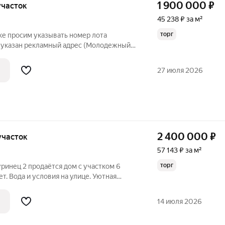
1 900 000
₽
 участок
45 238 ₽ за м²
торг
ке просим указывать номер лота
 указан рекламный адрес (Молодежный/
ча 67 в хорошем месте. Место
рядом остановка и магазины. Подъезд
27 июля 2026
.
2 400 000
₽
 участок
57 143 ₽ за м²
торг
ринец 2 продаётся дом с участком 6
вет. Вода и условия на улице. Уютная
ыми деревьями и виноградником.
ие-в пешей доступности магазин и
14 июля 2026