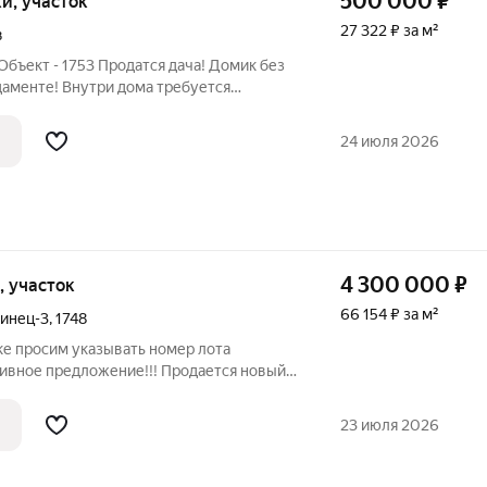
500 000
₽
тки, участок
27 322 ₽ за м²
в
Объект - 1753 Продатся дача! Домик без
аменте! Внутри дома требуется
 доме одна комната, кухня и коридор!
ный! Растут плодовые деревья и молодой
24 июля 2026
4 300 000
₽
и, участок
66 154 ₽ за м²
инец-3
,
1748
ке просим указывать номер лота
ивное предложение!!! Продается новый
 Дом полностью новый, заведены всё
раздельные комнаты и большая гостиная
23 июля 2026