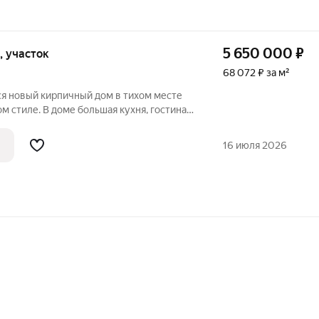
5 650 000
₽
и, участок
68 072 ₽ за м²
ся новый кирпичный дом в тихом месте
ом стиле. В доме большая кухня, гостиная
ыходом на задний двор, просторная
. м. и три комнаты по 15 кв. м. Также в
16 июля 2026