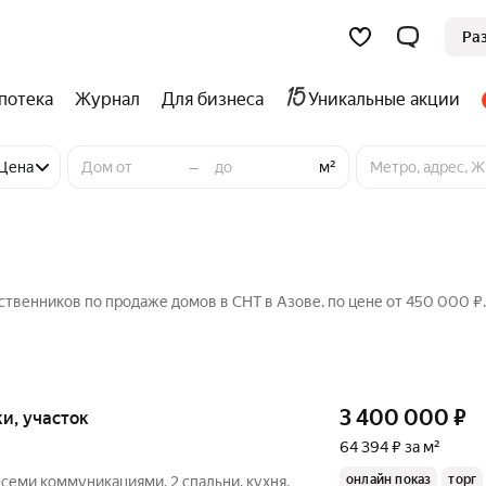
Ра
потека
Журнал
Для бизнеса
Уникальные акции
–
Цена
м²
ственников по продаже домов в СНТ в Азове. по цене от 450 000 ₽.
3 400 000
₽
тки, участок
64 394 ₽ за м²
онлайн показ
торг
еми коммуникациями, 2 спальни, кухня,