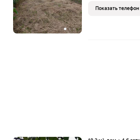
где легко создать уют и
Показать телефон
городской