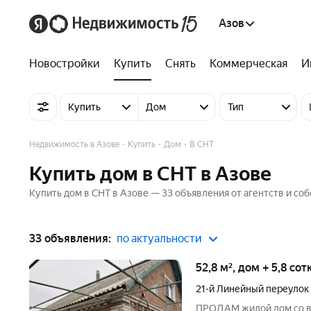
Азов
Новостройки
Купить
Снять
Коммерческая
И
Купить
Дом
Тип
Недвижимость в Азове
Купить
Дом
В СНТ
Купить дом в СНТ в Азове
Купить дом в СНТ в Азове — 33 объявления от агентств и соб
33 объявления:
по актуальности
52,8 м², дом + 5,8 со
21-й Линейный переулок
ПРОДАМ жилой дом со вс