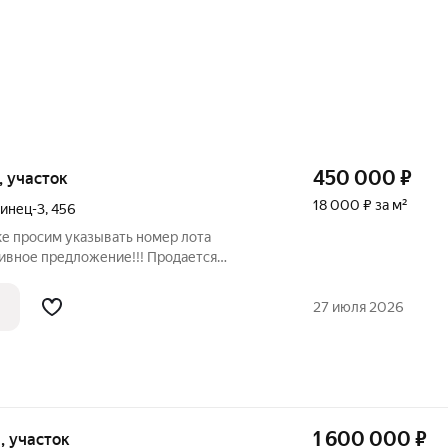
450 000
₽
и, участок
18 000 ₽ за м²
инец-3
,
456
ке просим указывать номер лота
ивное предложение!!! Продается
ем месте. Проезд к участку круглый год,
Все коммуникации на границе участка.
27 июля 2026
1 600 000
₽
и, участок