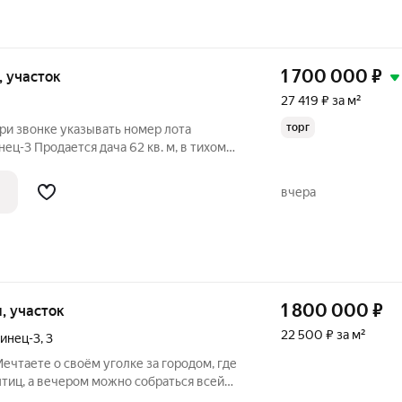
1 700 000
₽
и, участок
27 419 ₽ за м²
торг
ри звонке указывать номер лота
ц-3 Продается дача 62 кв. м, в тихом
 ухоженная, огороженная территория,
стройку гаража, фруктовый сад, цветник,
вчера
1 800 000
₽
и, участок
22 500 ₽ за м²
инец-3
,
3
Мечтаете о своём уголке за городом, где
тиц, а вечером можно собраться всей
ся дом с земельным участком место,