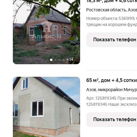
18,3 м², дом + 4,6 со
Ростовская область
,
Азо
Номер объекта: 536999. 
трещин на хорошем фунд
косметический ремонт! В
Участок ровный, ухожен
Показать телефон
виноградник! Дом
+
14
65 м², дом + 4,5 сотк
Азов
,
микрорайон Мичур
Арт. 125819345 При звон
125819345 Наше эксклюз
дом с широким фасадом.
коммуникации. В доме 2 
Показать телефон
с выходом на