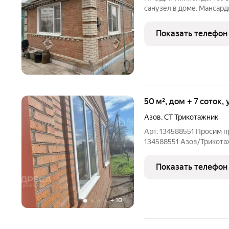
санузел в доме. Мансард
еще одна спальня. Дом р
и магазинов 5 мин
Показать телефон
50 м², дом + 7 соток,
Азов
,
СТ Трикотажник
Арт. 134588551 Просим п
134588551 Азов/Трикотаж
Трикотажник, участок 7 с
туалет, хоз. помещения. с
Показать телефон
по меже. От
+
10