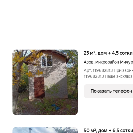
25 м², дом + 4,5 сотк
Азов
,
микрорайон Мичур
Арт. 119682813 При звон
119682813 Наше эксклюз
каркасный домик в хорош
магазин в 50 м от дома. 
Показать телефон
Звоните! Покажем в
50 м², дом + 6,5 сотк