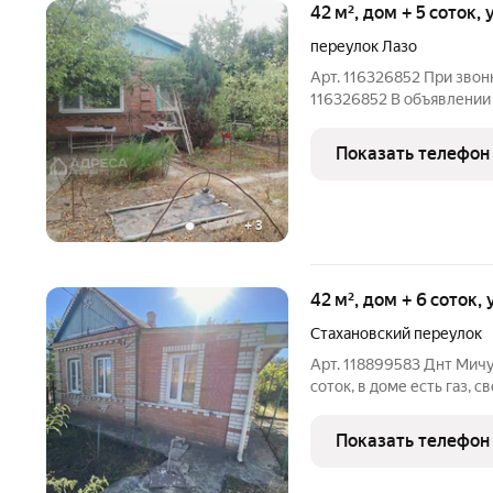
42 м², дом + 5 соток,
переулок Лазо
Арт. 116326852 При звон
116326852 В объявлении
Питерский) Продается да
расположение хорошее, 
Показать телефон
круглый год, улица жилая
+
3
42 м², дом + 6 соток,
Стахановский переулок
Арт. 118899583 Днт Мичу
соток, в доме есть газ, с
территория с плодоносн
Отличное местонахожден
Показать телефон
остановки