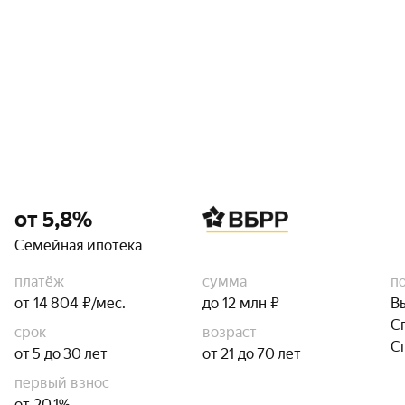
от 5,8%
Семейная ипотека
платёж
сумма
п
от 14 804 ₽/мес.
до 12 млн ₽
В
С
срок
возраст
С
от 5 до 30 лет
от 21 до 70 лет
первый взнос
от 20,1%