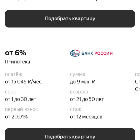
Подобрать квартиру
от 6%
IT-ипотека
платёж
сумма
п
от 15 045 ₽/мес.
до 9 млн ₽
С
С
срок
возраст
от 1 до 30 лет
от 21 до 50 лет
первый взнос
стаж
от 20,01%
от 12 месяцев
Подобрать квартиру