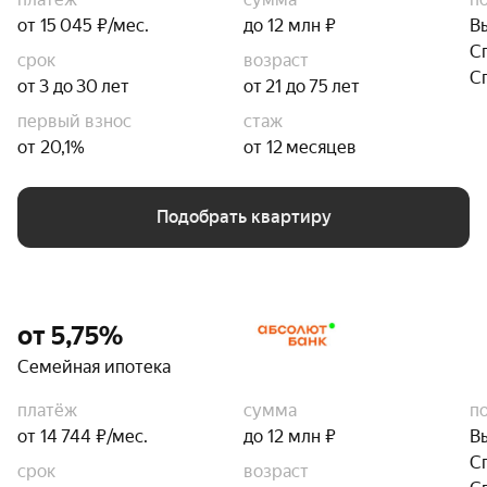
от 15 045 ₽/мес.
до 12 млн ₽
В
С
срок
возраст
С
от 3 до 30 лет
от 21 до 75 лет
первый взнос
стаж
от 20,1%
от 12 месяцев
Подобрать квартиру
от 5,75%
Семейная ипотека
платёж
сумма
п
от 14 744 ₽/мес.
до 12 млн ₽
В
С
срок
возраст