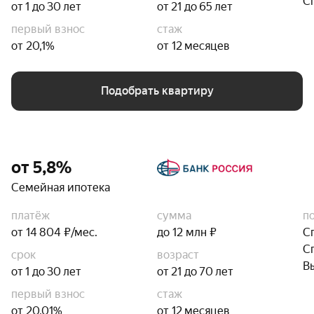
С
от 1 до 30 лет
от 21 до 65 лет
первый взнос
стаж
от 20,1%
от 12 месяцев
Подобрать квартиру
от 5,8%
Семейная ипотека
платёж
сумма
п
от 14 804 ₽/мес.
до 12 млн ₽
С
С
срок
возраст
В
от 1 до 30 лет
от 21 до 70 лет
первый взнос
стаж
от 20,01%
от 12 месяцев