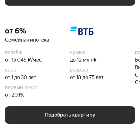
от 6%
Семейная ипотека
платёж
сумма
п
от 15 045 ₽/мес.
до 12 млн ₽
Б
В
срок
возраст
С
от 1 до 30 лет
от 18 до 75 лет
С
первый взнос
от 20,1%
Подобрать квартиру