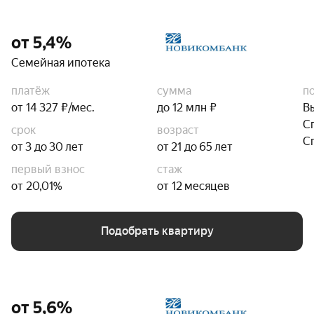
от 5,4%
Семейная ипотека
платёж
сумма
п
от 14 327 ₽/мес.
до 12 млн ₽
В
С
срок
возраст
С
от 3 до 30 лет
от 21 до 65 лет
первый взнос
стаж
от 20,01%
от 12 месяцев
Подобрать квартиру
от 5,6%