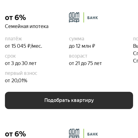
от 6%
Семейная ипотека
платёж
сумма
п
от 15 045 ₽/мес.
до 12 млн ₽
В
С
срок
возраст
С
от 3 до 30 лет
от 21 до 75 лет
первый взнос
от 20,01%
Подобрать квартиру
от 6%