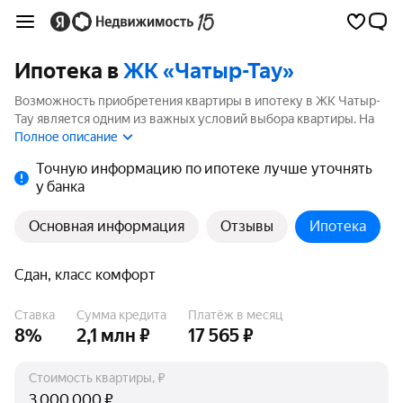
Ипотека в
ЖК «Чатыр-Тау»
Возможность приобретения квартиры в ипотеку в ЖК Чатыр-
Тау является одним из важных условий выбора квартиры. На
странице мы собрали программы кредитования банков для
Полное описание
покупки квартиры в ипотеку от 3.5%.
Точную информацию по ипотеке лучше уточнять
у банка
Основная информация
Отзывы
Ипотека
Сдан, класс комфорт
Ставка
Сумма кредита
Платёж в месяц
8%
2,1 млн ₽
17 565 ₽
Стоимость квартиры, ₽
₽