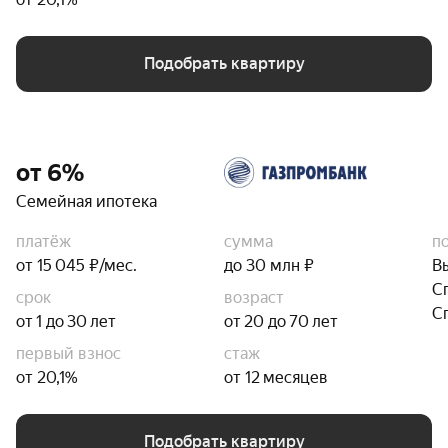
Подобрать квартиру
от 6%
Семейная ипотека
платёж
сумма
п
от 15 045 ₽/мес.
до 30 млн ₽
В
С
срок
возраст
С
от 1 до 30 лет
от 20 до 70 лет
первый взнос
стаж
от 20,1%
от 12 месяцев
Подобрать квартиру