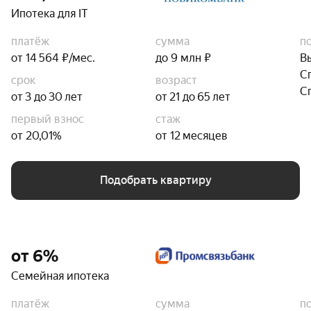
Ипотека для IT
платёж
сумма
п
от 14 564 ₽/мес.
до 9 млн ₽
В
С
срок
возраст
С
от 3 до 30 лет
от 21 до 65 лет
первый взнос
стаж
от 20,01%
от 12 месяцев
Подобрать квартиру
от 6%
Семейная ипотека
платёж
сумма
п