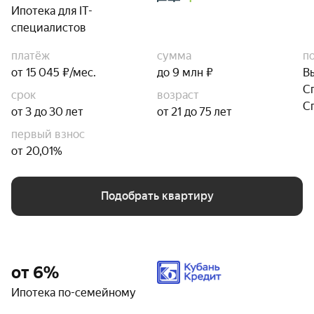
Ипотека для IT-
специалистов
платёж
сумма
п
от 15 045 ₽/мес.
до 9 млн ₽
В
С
срок
возраст
С
от 3 до 30 лет
от 21 до 75 лет
первый взнос
от 20,01%
Подобрать квартиру
от 6%
Ипотека по-семейному