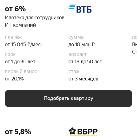
от 6%
Ипотека для сотрудников
ИТ-компаний
платёж
сумма
п
от 15 045 ₽/мес.
до 18 млн ₽
В
С
срок
возраст
от 1 до 30 лет
от 18 до 50 лет
первый взнос
стаж
от 20,1%
от 3 месяцев
Подобрать квартиру
от 5,8%