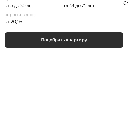
С
от 5 до 30 лет
от 18 до 75 лет
первый взнос
от 20,1%
Подобрать квартиру