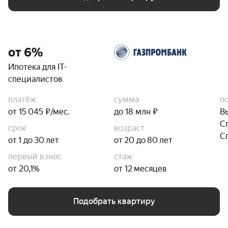
от 6%
Ипотека для IT-
специалистов
платёж
сумма
п
от 15 045 ₽/мес.
до 18 млн ₽
В
С
срок
возраст
С
от 1 до 30 лет
от 20 до 80 лет
первый взнос
стаж
от 20,1%
от 12 месяцев
Подобрать квартиру