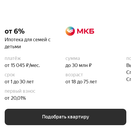
от 6%
Ипотека для семей с
детьми
платёж
сумма
п
от 15 045 ₽/мес.
до 30 млн ₽
В
С
срок
возраст
С
от 1 до 30 лет
от 18 до 75 лет
первый взнос
от 20,01%
Подобрать квартиру