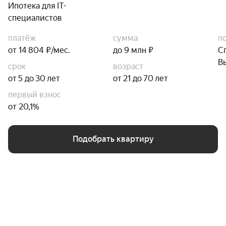
Ипотека для IT-
специалистов
платёж
сумма
п
от 14 804 ₽/мес.
до 9 млн ₽
С
В
срок
возраст
от 5 до 30 лет
от 21 до 70 лет
первый взнос
от 20,1%
Подобрать квартиру