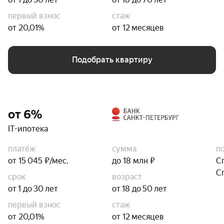
первый взнос
стаж
от 20,01%
от 12 месяцев
Подобрать квартиру
от 6%
IT-ипотека
платёж
сумма
п
от 15 045 ₽/мес.
до 18 млн ₽
С
С
срок
возраст
от 1 до 30 лет
от 18 до 50 лет
первый взнос
стаж
от 20,01%
от 12 месяцев