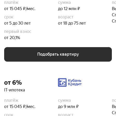
платёж
сумма
п
от 15 045 ₽/мес.
до 12 млн ₽
В
С
срок
возраст
С
от 5 до 30 лет
от 18 до 75 лет
первый взнос
от 20,1%
Подобрать квартиру
от 6%
IT-ипотека
платёж
сумма
п
от 15 045 ₽/мес.
до 9 млн ₽
В
С
срок
возраст