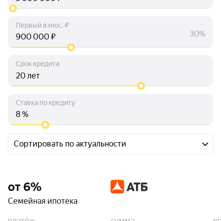
Первый взнос, ₽
30%
₽
Срок кредита
лет
Ставка по кредиту
%
Сортировать по актуальности
от 6%
Семейная ипотека
платёж
сумма
п