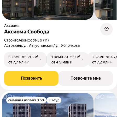
Аксиома
Аксиома.Свобода
Строится
•
комфорт
•
3.9 (11)
Астрахань, ул. Августовская / ул. Яблочкова
3-комн.
от 58,5 м²
1-комн.
от 31,9 м²
2-комн.
от 46,
от 7,7 млн ₽
от 4,9 млн ₽
от 7,2 млн ₽
Позвонить
Позвоните мне
семейная ипотека 3.5%
3D-тур