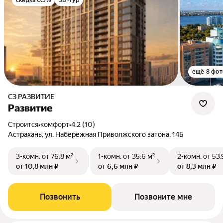
скидка 0.5%
3D-тур
ещё 8 фот
СЗ РАЗВИТИЕ
Развитие
Строится
•
комфорт
•
4.2 (10)
Астрахань, ул. Набережная Приволжского затона, 14Б
3-комн.
от 76,8 м²
1-комн.
от 35,6 м²
2-комн.
от 53,
от 10,8 млн ₽
от 6,6 млн ₽
от 8,3 млн ₽
Позвонить
Позвоните мне