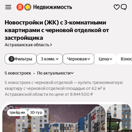
Новостройки (ЖК) с 3-комнатными
квартирами с черновой отделкой от
застройщика
Астраханская область
Фильтры
3 комн.
Черновая
Цена
Взнос
3
5 новостроек
•
по актуальности
5 новостроек с черновой отделкой — купить трехкомнатную
квартиру с черновой отделкой площадью от 62 м² в
Астраханской области по цене от 8 844 500 ₽
трейд-ин
3D-тур