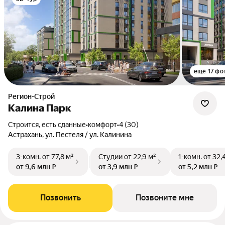
ещё 17 фо
Регион-Строй
Калина Парк
Строится, есть сданные
•
комфорт
•
4 (30)
Астрахань, ул. Пестеля / ул. Калинина
3-комн.
от 77,8 м²
Студии
от 22,9 м²
1-комн.
от 32,
от 9,6 млн ₽
от 3,9 млн ₽
от 5,2 млн ₽
Позвонить
Позвоните мне