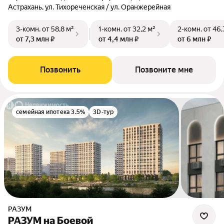
Астрахань, ул. Тихореченская / ул. Оранжерейная
3-комн.
от 58,8 м²
1-комн.
от 32,2 м²
2-комн.
от 46,
от 7,3 млн ₽
от 4,4 млн ₽
от 6 млн ₽
Позвонить
Позвоните мне
семейная ипотека 3.5%
3D-тур
РАЗУМ
РАЗУМ на Боевой