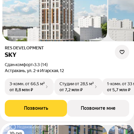
RES DEVELOPMENT
SKY
Сдан
•
комфорт
•
3.3 (14)
Астрахань, ул. 2-я Игарская, 12
3-комн.
от 66,5 м²
Студии
от 28,5 м²
1-комн.
от 33 
от 8,8 млн ₽
от 7,2 млн ₽
от 5,7 млн ₽
Позвонить
Позвоните мне
3D-тур