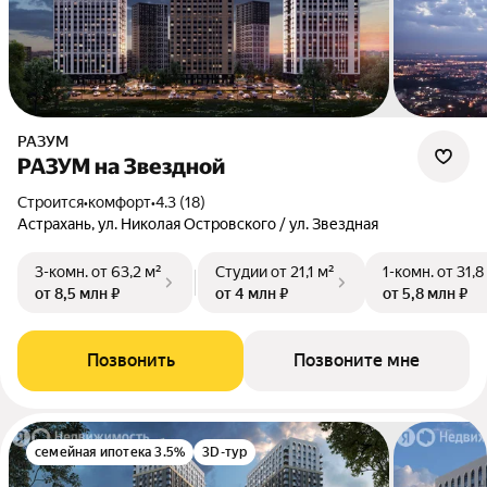
РАЗУМ
РАЗУМ на Звездной
Строится
•
комфорт
•
4.3 (18)
Астрахань, ул. Николая Островского / ул. Звездная
3-комн.
от 63,2 м²
Студии
от 21,1 м²
1-комн.
от 31,8
от 8,5 млн ₽
от 4 млн ₽
от 5,8 млн ₽
Позвонить
Позвоните мне
семейная ипотека 3.5%
3D-тур