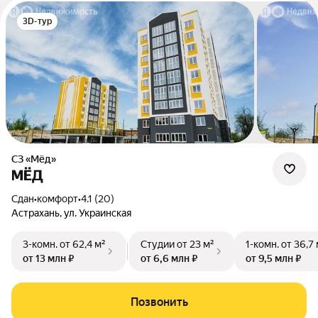
3D-тур
СЗ «Мёд»
МЁД
Сдан
•
комфорт
•
4.1 (20)
Астрахань, ул. Украинская
3-комн.
от 62,4 м²
Студии
от 23 м²
1-комн.
от 36,7 
от 13 млн ₽
от 6,6 млн ₽
от 9,5 млн ₽
Позвонить