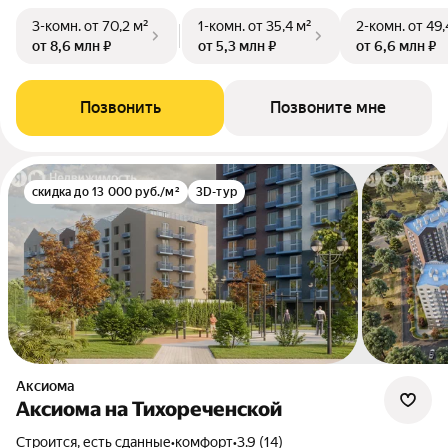
3-комн.
от 70,2 м²
1-комн.
от 35,4 м²
2-комн.
от 49,
от 8,6 млн ₽
от 5,3 млн ₽
от 6,6 млн ₽
Позвонить
Позвоните мне
скидка до 13 000 руб./м²
3D-тур
Аксиома
Аксиома на Тихореченской
Строится, есть сданные
•
комфорт
•
3.9 (14)