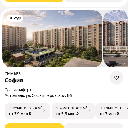
3D-тур
СМУ №3
София
Сдан
•
комфорт
Астрахань, ул. Софьи Перовской, 66
3-комн.
от 73,4 м²
1-комн.
от 41,1 м²
2-комн.
от 60 
от 7,9 млн ₽
от 5,5 млн ₽
от 7 млн ₽