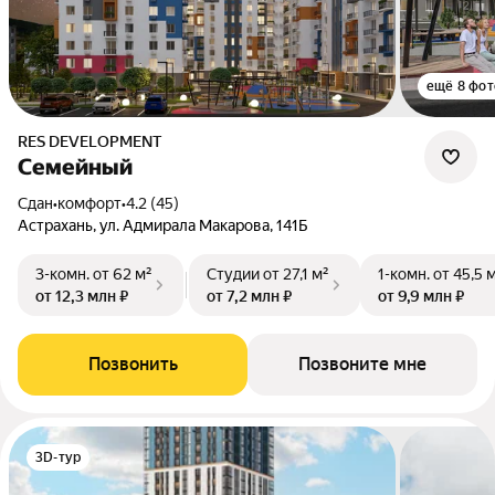
ещё 8 фот
RES DEVELOPMENT
Семейный
Сдан
•
комфорт
•
4.2 (45)
Астрахань, ул. Адмирала Макарова, 141Б
3-комн.
от 62 м²
Студии
от 27,1 м²
1-комн.
от 45,5 
от 12,3 млн ₽
от 7,2 млн ₽
от 9,9 млн ₽
Позвонить
Позвоните мне
3D-тур