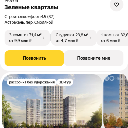
РАЗУМ
Зеленые кварталы
Строится
•
комфорт
•
4.5 (37)
Астрахань, пер. Смоляной
3-комн.
от 71,4 м²
Студии
от 23,8 м²
1-комн.
от 32,
от 9,9 млн ₽
от 4,7 млн ₽
от 6 млн ₽
Позвонить
Позвоните мне
рассрочка без удорожания
3D-тур