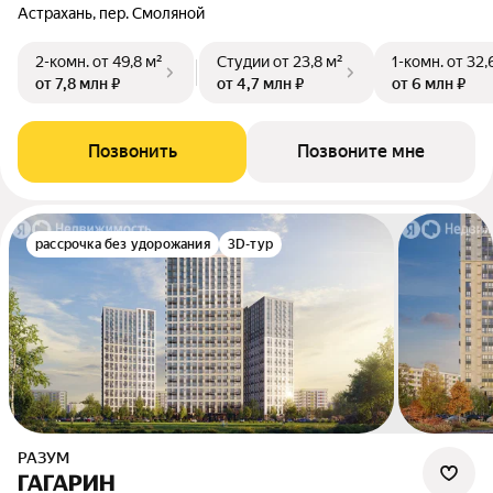
Астрахань, пер. Смоляной
2-комн.
от 49,8 м²
Студии
от 23,8 м²
1-комн.
от 32,
от 7,8 млн ₽
от 4,7 млн ₽
от 6 млн ₽
Позвонить
Позвоните мне
рассрочка без удорожания
3D-тур
РАЗУМ
ГАГАРИН