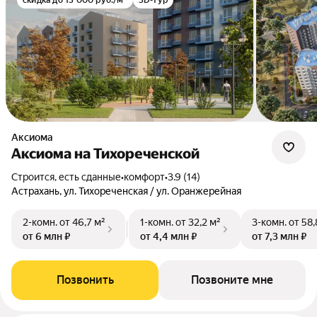
скидка до 13 000 руб./м²
3D-тур
Аксиома
Аксиома на Тихореченской
Строится, есть сданные
•
комфорт
•
3.9 (14)
Астрахань, ул. Тихореченская / ул. Оранжерейная
2-комн.
от 46,7 м²
1-комн.
от 32,2 м²
3-комн.
от 58,
от 6 млн ₽
от 4,4 млн ₽
от 7,3 млн ₽
Позвонить
Позвоните мне