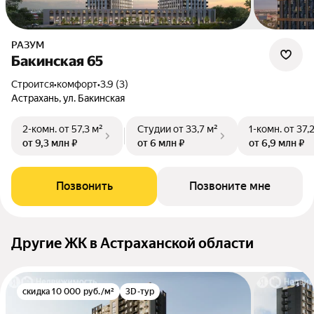
РАЗУМ
Бакинская 65
Строится
•
комфорт
•
3.9 (3)
Астрахань, ул. Бакинская
2-комн.
от 57,3 м²
Студии
от 33,7 м²
1-комн.
от 37,
от 9,3 млн ₽
от 6 млн ₽
от 6,9 млн ₽
Позвонить
Позвоните мне
Другие ЖК в Астраханской области
скидка 10 000 руб./м²
3D-тур