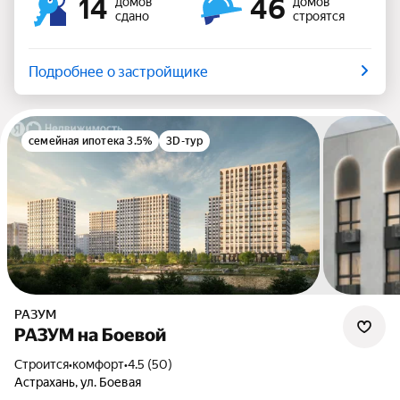
14
46
домов
домов
сдано
строятся
Подробнее о застройщике
семейная ипотека 3.5%
3D-тур
РАЗУМ
РАЗУМ на Боевой
Строится
•
комфорт
•
4.5 (50)
Астрахань, ул. Боевая