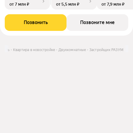
от 7 млн ₽
от 5,5 млн ₽
от 7,9 млн ₽
Позвонить
Позвоните мне
упить
Квартира в новостройке
Двухкомнатные
Застройщик РАЗУМ