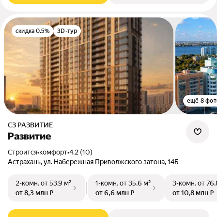
скидка 0.5%
3D-тур
ещё 8 фот
СЗ РАЗВИТИЕ
Развитие
Строится
•
комфорт
•
4.2 (10)
Астрахань, ул. Набережная Приволжского затона, 14Б
2-комн.
от 53,9 м²
1-комн.
от 35,6 м²
3-комн.
от 76,
от 8,3 млн ₽
от 6,6 млн ₽
от 10,8 млн ₽