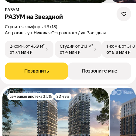
РАЗУМ
РАЗУМ на Звездной
Строится
•
комфорт
•
4.3 (18)
Астрахань, ул. Николая Островского / ул. Звездная
2-комн.
от 45,9 м²
Студии
от 21,1 м²
1-комн.
от 31,8
от 7,1 млн ₽
от 4 млн ₽
от 5,8 млн ₽
Позвонить
Позвоните мне
семейная ипотека 3.5%
3D-тур