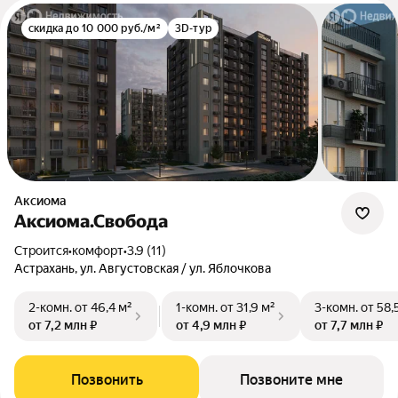
скидка до 10 000 руб./м²
3D-тур
Аксиома
Аксиома.Свобода
Строится
•
комфорт
•
3.9 (11)
Астрахань, ул. Августовская / ул. Яблочкова
2-комн.
от 46,4 м²
1-комн.
от 31,9 м²
3-комн.
от 58,
от 7,2 млн ₽
от 4,9 млн ₽
от 7,7 млн ₽
Позвонить
Позвоните мне