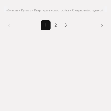
кой области
Купить
Квартира в новостройке
С черновой отделкой
1
2
3