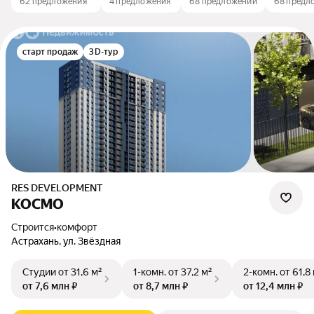
62 предложения
4 предложения
68 предложений
68 предл
старт продаж
3D-тур
RES DEVELOPMENT
КОСМО
Строится
•
комфорт
Астрахань, ул. Звёздная
Студии
от 31,6 м²
1-комн.
от 37,2 м²
2-комн.
от 61,8
от 7,6 млн ₽
от 8,7 млн ₽
от 12,4 млн ₽