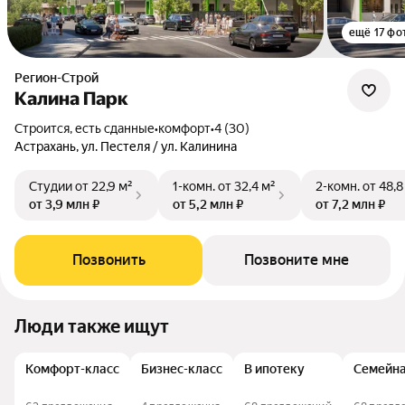
ещё 17 фо
Регион-Строй
Калина Парк
Строится, есть сданные
•
комфорт
•
4 (30)
Астрахань, ул. Пестеля / ул. Калинина
Студии
от 22,9 м²
1-комн.
от 32,4 м²
2-комн.
от 48,8
от 3,9 млн ₽
от 5,2 млн ₽
от 7,2 млн ₽
Позвонить
Позвоните мне
Люди также ищут
Комфорт-класс
Бизнес-класс
В ипотеку
Семейна