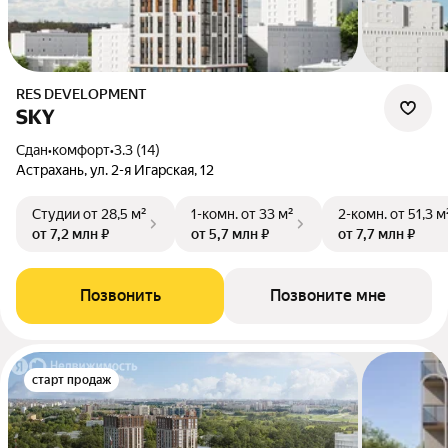
RES DEVELOPMENT
SKY
Сдан
•
комфорт
•
3.3 (14)
Астрахань, ул. 2-я Игарская, 12
Студии
от 28,5 м²
1-комн.
от 33 м²
2-комн.
от 51,3 м
от 7,2 млн ₽
от 5,7 млн ₽
от 7,7 млн ₽
Позвонить
Позвоните мне
старт продаж