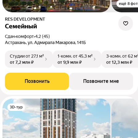
ещё 8 фот
RES DEVELOPMENT
Семейный
Сдан
•
комфорт
•
4.2 (45)
Астрахань, ул. Адмирала Макарова, 141Б
Студии
от 27,1 м²
1-комн.
от 45,3 м²
3-комн.
от 62 м
от 7,2 млн ₽
от 9,9 млн ₽
от 12,3 млн ₽
Позвонить
Позвоните мне
3D-тур