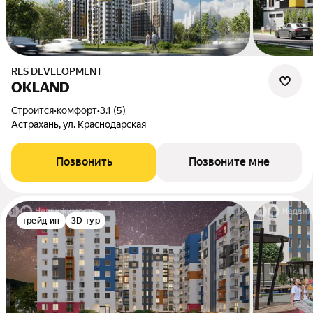
RES DEVELOPMENT
OKLAND
Строится
•
комфорт
•
3.1 (5)
Астрахань, ул. Краснодарская
Позвонить
Позвоните мне
трейд-ин
3D-тур