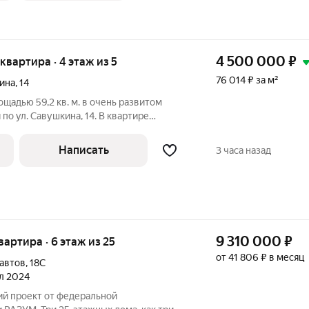
4 500 000
₽
 квартира · 4 этаж из 5
76 014 ₽ за м²
ина
,
14
щадью 59,2 кв. м. в очень развитом
по ул. Савушкина, 14. В квартире
ремонт. заменены все сан. технические
кая проводка, установлены пластиковые
Написать
3 часа назад
9 310 000
₽
квартира · 6 этаж из 25
от 41 806 ₽ в месяц
автов
,
18С
ал 2024