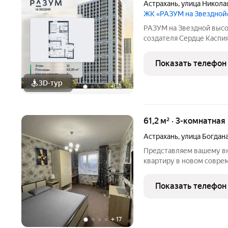
Астрахань
,
улица Никола
ЖК «РАЗУМ на Звездной
РАЗУМ на Звездной высотный жилой комплекс компании РАЗУМ,
создателя Сердце Каспия
закрытая безопасная тер
26-этажных дома располо
Показать телефон
3D-тур
+
18
61,2 м² · 3-комнатная
Астрахань
,
улица Богдан
Представляем вашему в
квартиру в новом соврем
продумана для комфортн
черновая отделка предо
Показать телефон
создать идеальное прост
+
17