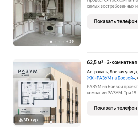
Продается трехкомнатная
самых востребованных и
Квартира полностью пос
сдачи дома никто не про
Показать телефон
кухня,
+
26
62,5 м² · 3-комнатная
Астрахань
,
Боевая улица
ЖК «РАЗУМ на Боевой»
,
РАЗУМ на Боевой проект от федеральной девелоперской
компании РАЗУМ. Три 18
центре Советского района
детских сада - магазины 
Показать телефон
особенность проекта
3D-тур
+
22