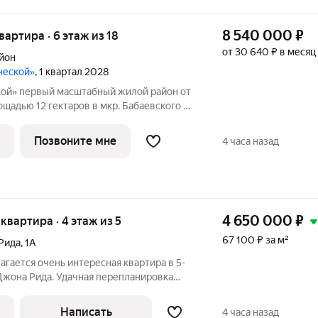
8 540 000
₽
квартира · 6 этаж из 18
от 30 640 ₽ в месяц
йон
ческой»
, 1 квартал 2028
 район от
адью 12 гектаров в мкр. Бабаевского на
анный по концепции «город в городе».
Позвоните мне
4 часа назад
4 650 000
₽
я квартира · 4 этаж из 5
67 100 ₽ за м²
Рида
,
1А
гается очень интересная квартира в 5-
Джона Рида. Удачная перепланировка
ожую, гостиную, кухню и часть лоджии,
еем очень просторную, светлую и
Написать
4 часа назад