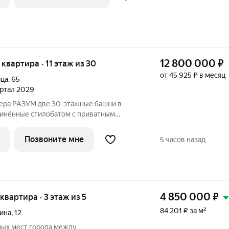
12 800 000
₽
я квартира · 11 этаж из 30
от 45 925 ₽ в месяц
ица
,
65
вартал 2029
0-этажные башни в
динённые стилобатом с приватным
енной торговой галереей. В пешей
учшие школы, гимназии и детские сады
Позвоните мне
5 часов назад
4 850 000
₽
 квартира · 3 этаж из 5
84 201 ₽ за м²
ина
,
12
ных мест города между