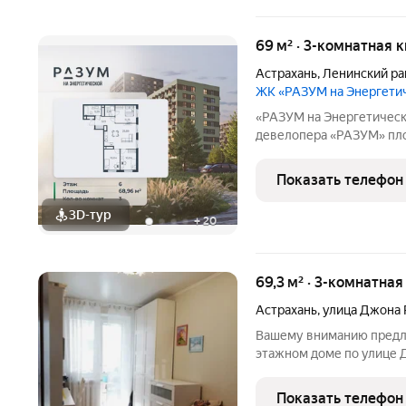
69 м² · 3-комнатная 
Астрахань
,
Ленинский ра
ЖК «РАЗУМ на Энергети
«РАЗУМ на Энергетической» первый масштабный жилой
девелопера «РАЗУМ» площ
ул. Энергетическая, созд
Это 4 квартала 18 домов от 10 до 18 этажей с собственными
Показать телефон
школой,
3D-тур
+
20
69,3 м² · 3-комнатна
Астрахань
,
улица Джона 
Вашему вниманию предла
этажном доме по улице 
объединила воедино прих
в результате чего мы им
Показать телефон