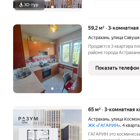
3D-тур
+
12
59,2 м² · 3-комнатная
Астрахань
,
улица Савушк
Продается 3 квартира пло
районе города Астрахани 
выполнен качественный 
трубы, новая электричес
Показать телефон
окна, стены
+
15
65 м² · 3-комнатная 
Астрахань
,
улица Космон
ЖК «ГАГАРИН»
, 4 кварт
ГАГАРИН это космический проект от федеральной