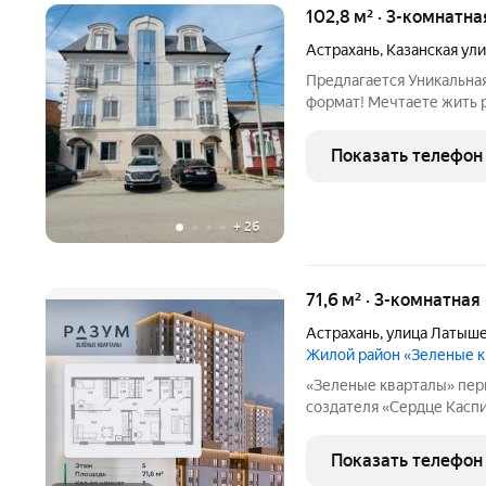
102,8 м² · 3-комнатна
Астрахань
,
Казанская ул
Предлагается Уникальная
формат! Мечтаете жить 
друг другу? Хотите, чтоб
сохранялось личное про
Показать телефон
Вас!
+
26
71,6 м² · 3-комнатная
Астрахань
,
улица Латыш
Жилой район «Зеленые 
«Зеленые кварталы» первый жилой район от компании «РАЗУМ»,
создателя «Сердце Касп
состоящий из пяти зелё
бульваром. Жилой район
Показать телефон
жизни Астрахани. Рядом