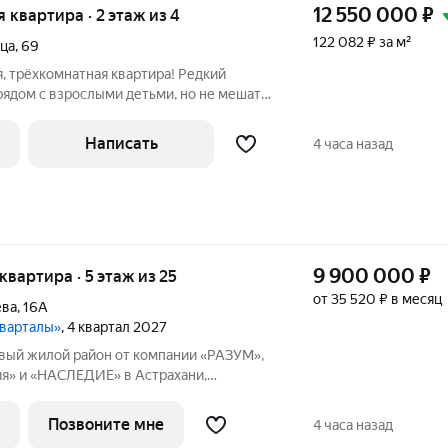
12 550 000
₽
я квартира · 2 этаж из 4
122 082 ₽ за м²
ица
,
69
, трёхкомнатная квартира! Редкий
рядом с взрослыми детьми, но не мешать
ы внуки росли на глазах, но при этом
странство? Это решение идеально для
Написать
4 часа назад
9 900 000
₽
 квартира · 5 этаж из 25
от 35 520 ₽ в месяц
ева
,
16А
кварталы»
, 4 квартал 2027
ия» и «НАСЛЕДИЕ» в Астрахани,
ных кварталов, объединенных общим
 расположен в центре университетской
Позвоните мне
4 часа назад