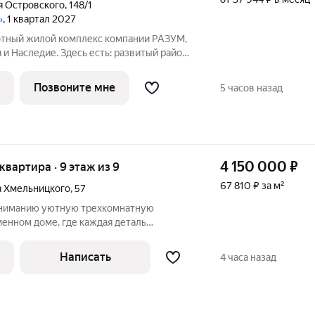
я Островского
,
148/1
»
, 1 квартал 2027
 и Наследие. Здесь есть: развитый район,
ритория и транспортная доступность. Три
жены в границах ул. Звездной и Николая
Позвоните мне
5 часов назад
4 150 000
₽
 квартира · 9 этаж из 9
67 810 ₽ за м²
а Хмельницкого
,
57
ниманию уютную трехкомнатную
енном доме, где каждая деталь
ой жизни. Просторная планировка и
ставляют вам уникальную возможность
Написать
4 часа назад
ранство,