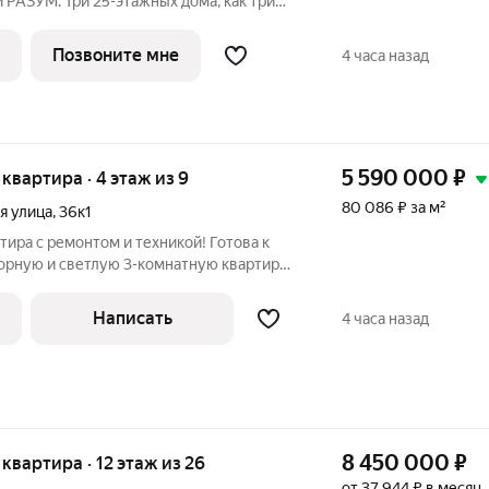
РАЗУМ. Три 25-этажных дома, как три
1», на которой Юрий Гагарин отправился
телей отправной точкой в начинаниях. В
Позвоните мне
4 часа назад
5 590 000
₽
я квартира · 4 этаж из 9
80 086 ₽ за м²
я улица
,
36к1
тира с ремонтом и техникой! Готова к
орную и светлую 3-комнатную квартиру
 в связи с переездом. Это не просто
Написать
4 часа назад
8 450 000
₽
я квартира · 12 этаж из 26
от 37 944 ₽ в месяц