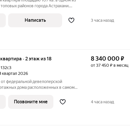
 квартира площадью 107 кв. в одном из
 топовых районов города Астрахани.
ле дизайнерского ремонта, с момента
живал. В квартире три жилые комнаты,
Написать
3 часа назад
8 340 000
₽
 квартира · 2 этаж из 18
от 37 450 ₽ в месяц
,
132с3
 4 квартал 2026
-этажных дома расположенных в самом
. В пешей доступности: - 3 школы - 3
- автобусная остановка Главная
Позвоните мне
4 часа назад