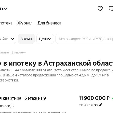
ть
потека
Журнал
Для бизнеса
ройки
3 комн.
Цена
натные
В ипотеку
 в ипотеку в Астраханской облас
бласти — 447 объявлений от агентств и собственников по продаже 
 В нашем каталоге предложения площадью от 42,6 м² до 171 м² в
ктеристики.
11 900 000
₽
ая квартира · 6 этаж из 9
111 423 ₽ за м²
нского
,
3