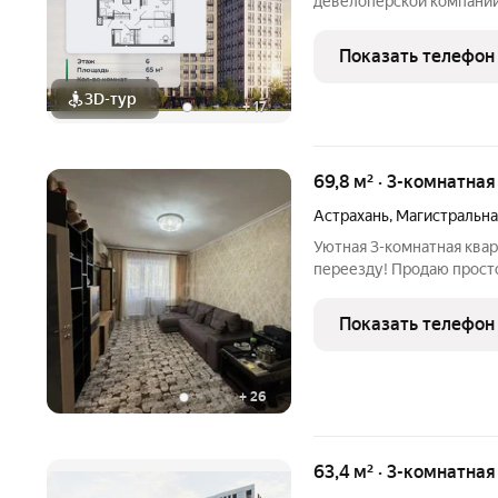
девелоперской компании 
ступени ракеты «Восток-
в космос, станут для жи
Показать телефон
районе есть
3D-тур
+
17
69,8 м² · 3-комнатна
Астрахань
,
Магистральна
Уютная 3-комнатная квар
переезду! Продаю прост
общей площадью 70 кв.м.
продажа недвижимости это возможность купить готовый дом, в
Показать телефон
который
+
26
63,4 м² · 3-комнатна