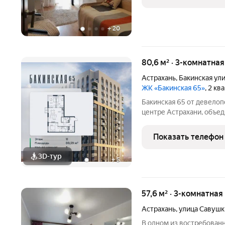
функциональную
+
20
80,6 м² · 3-комнатна
Астрахань
,
Бакинская ул
ЖК «Бакинская 65»
, 2 к
Бакинская 65 от девелопера РАЗУМ две 3
центре Астрахани, объе
двором-парком и собств
доступности находятся л
Показать телефон
идеальные условия для
3D-тур
+
5
57,6 м² · 3-комнатная
Астрахань
,
улица Савушк
В одном из востребован