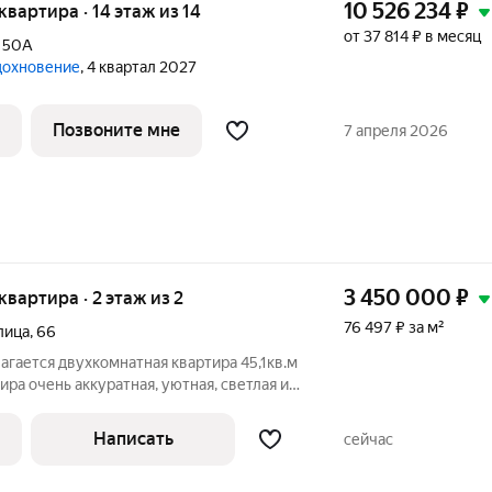
10 526 234
₽
 квартира · 14 этаж из 14
от 37 814 ₽ в месяц
,
50А
дохновение
, 4 квартал 2027
Позвоните мне
7 апреля 2026
3 450 000
₽
 квартира · 2 этаж из 2
76 497 ₽ за м²
лица
,
66
гается двухкомнатная квартира 45,1кв.м
ира очень аккуратная, уютная, светлая и
кирпичные стены обеспечат Вам зимой
олнцу быстро нагревать стены, и в
Написать
сейчас