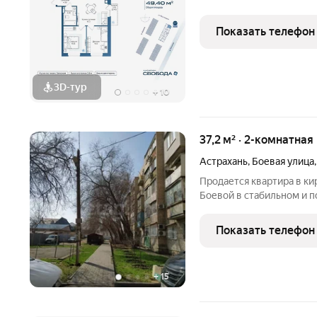
Показать телефон
3D-тур
+
10
37,2 м² · 2-комнатная
Астрахань
,
Боевая улица
Продается квартира в к
Боевой в стабильном и популярном районе с полностью
сформированной инфраст
комната в ней просторн
Показать телефон
как небольшую спальню
+
15