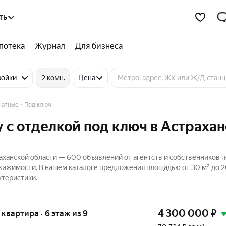
ть
потека
Журнал
Для бизнеса
ройки
2 комн.
Цена
натные
Под ключ
 с отделкой под ключ в Астраха
аханской области — 600 объявлений от агентств и собственников 
движимости. В нашем каталоге предложения площадью от 30 м² до 2
ктеристики.
4 300 000
₽
я квартира · 6 этаж из 9