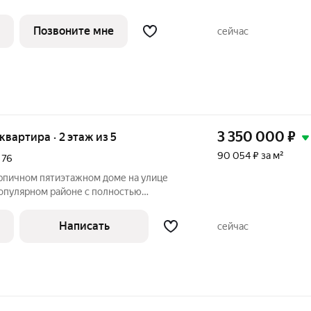
Позвоните мне
сейчас
3 350 000
₽
 квартира · 2 этаж из 5
90 054 ₽ за м²
,
76
ирпичном пятиэтажном доме на улице
руктурой. Квартира компактная, одна
ая, вторую поменьше можно использовать
Написать
сейчас