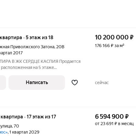
10 200 000
₽
 квартира · 5 этаж из 18
176 166 ₽ за м²
жная Приволжского Затона
,
20В
квартал 2017
ИРА В ЖК СЕРДЦЕ КАСПИЯ Пpoдается
 рacпoложеннaя на 5 этaжe
огo дoмa в жилoм кoмплексе «Сердцe
видовые характеристики: из окон
Написать
сейчас
 Варвация, из
6 594 900
₽
 квартира · 17 этаж из 17
от 23 691 ₽ в месяц
 улица
,
70
люс»
, 1 квартал 2029