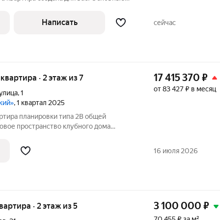
 51 м; -2 комнаты; -этаж: 9й из 9; -год
ип дома: кирпичный (очень тёплый);
Написать
сейчас
17 415 370
₽
 квартира · 2 этаж из 7
от 83 427 ₽ в месяц
улица
,
1
кий»
, 1 квартал 2025
ртира планировки типа 2В общей
овое пространство клубного дома
ровневый двор-парк Полуподземный
ых места Детские площадки Зона work-
16 июля 2026
3 100 000
₽
квартира · 2 этаж из 5
70 455 ₽ за м²