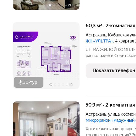
+
20
60,3 м² · 2-комнатна
Астрахань
,
Кубанская ул
ЖК «УЛЬТРА»
, 4 квартал
ULTRA ЖИЛОЙ КОМПЛЕКС ДЛЯ ОСОЗНАННОЙ ЖИЗНИ Объект
расположен в Советском 
Кубанская, 74, в 10 мину
эксплуатацию первой оче
Показать телефон
можете
3D-тур
+
19
50,9 м² · 2-комнатна
Астрахань
,
улица Космон
Микрорайон «Радужный
Хотите жить в квартире 
хорошего настроения? Эт