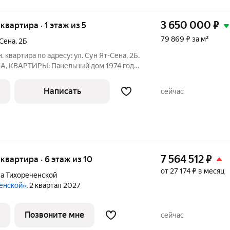
3 650 000
₽
 квартира · 1 этаж из 5
79 869 ₽ за м²
-Сена
,
2Б
 квартира по адресу: ул. Сун Ят-Сена, 2Б.
 КВАРТИРЫ: Панельный дом 1974 года
ланировки Действительно хорошие,
едостаточное количество парковочных
Написать
сейчас
7 564 512
₽
я квартира · 6 этаж из 10
от 27 174 ₽ в месяц
а Тихореченской
ченской»
, 2 квартал 2027
Позвоните мне
сейчас