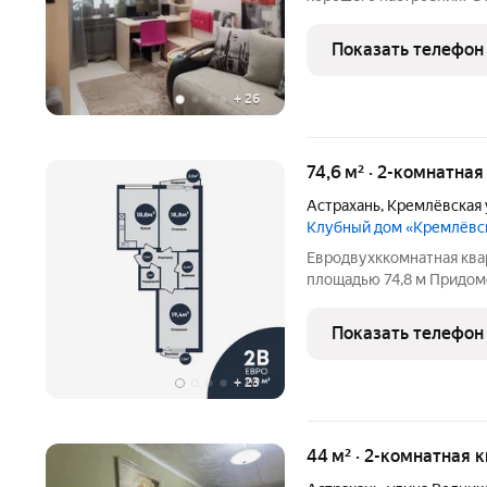
характеристики: -площадь:
постройки дома: 2013; -т
Показать телефон
+
26
74,6 м² · 2-комнатная
Астрахань
,
Кремлёвская 
Клубный дом «Кремлёвс
Евродвухккомнатная ква
площадью 74,8 м Придом
включает в себя: Двуху
паркинг на 53 парковочн
Показать телефон
out и business lounge
+
23
44 м² · 2-комнатная 