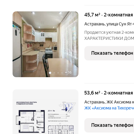
45,7 м² · 2-комнатная
Астрахань
,
улица Сун Ят
Продается уютная 2-комн.
ХАРАКТЕРИСТИКИ ДОМА,
постройки хрущевской п
дружелюбные соседи Пр
Показать телефон
мест, во дворе
+
16
53,6 м² · 2-комнатна
Астрахань
,
ЖК Аксиома н
ЖК «Аксиома на Тихоре
Показать телефон