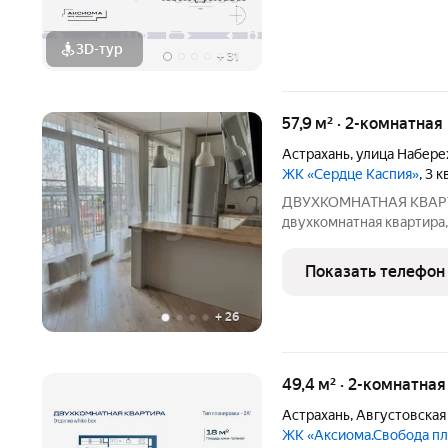
3D-тур
+
31
57,9 м² · 2-комнатная
Астрахань
,
улица Набере
ЖК «Сердце Каспия»
, 3 
ДВУХКОМНАТНАЯ КВАРТ
двухкомнатнaя кваpтирa,
сeмнaдцатиэтaжного жил
Кaспия» Очень красивые 
Показать телефон
спальни вид на канал им.
+
26
49,4 м² · 2-комнатная
Астрахань
,
Августовская
ЖК «Аксиома.Свобода п