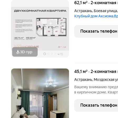
62,1 м² · 2-комнатная
Астрахань
,
Боевая улица
Клубный дом Аксиома.В
Показать телефон
3D-тур
+
11
45,1 м² · 2-комнатная
Астрахань
,
Моздокская у
Вашему вниманию предла
в кирпичном доме. Кварт
очень тёплая! Толстые 
тепло, а летом не даст с
Показать телефон
квартире