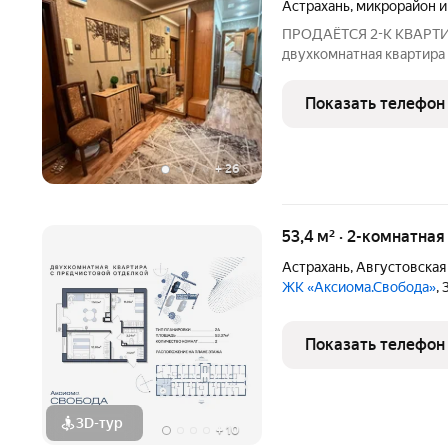
Астрахань
,
микрорайон и
ПРОДАЁТСЯ 2-К КВАРТИР
двухкомнатная квартира н
просторная, светлая и т
планировки (серия 135-Б
Показать телефон
самых удобных и
+
26
53,4 м² · 2-комнатная
Астрахань
,
Августовская
ЖК «Аксиома.Свобода»
,
Показать телефон
3D-тур
+
10