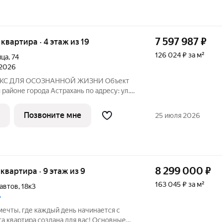
7 597 987
₽
я квартира · 4 этаж из 19
126 024 ₽ за м²
ица
,
74
 2026
районе города Астрахань по адресу: ул.
тах от делового центра. Дата ввода в
реди: IV кв. 2026 года. Но уже сейчас вы
Позвоните мне
25 июля 2026
8 299 000
₽
я квартира · 9 этаж из 9
163 045 ₽ за м²
автов
,
18к3
»
мечты, где каждый день начинается с
а квартира создана для вас! Основные