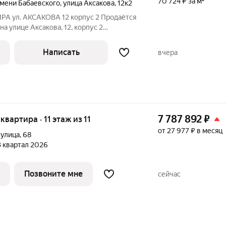
70 724 ₽ за м²
мени Бабаевского
,
улица Аксакова
,
12к2
А ул. АКСАКОВА 12 корпус 2 Продаётся
а улице Аксакова, 12, корпус 2
ёплая, в панельном доме улучшенной
). Шестой этаж девятиэтажки, одна из
Написать
вчера
7 787 892
₽
 квартира · 11 этаж из 11
от 27 977 ₽ в месяц
 улица
,
68
 3 квартал 2026
Позвоните мне
сейчас