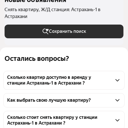
Снять квартиру, Ж/Д станция: Астрахань-1 в
Астрахани
Сохранить поиск
Остались вопросы?
Сколько квартир доступно в аренду у
станции Астрахань-1 в Астрахани ?
На Яндекс Недвижимости у станции Астрахань-1 в 
Астрахани доступно в аренду 30 квартир, из них 7 
Как выбрать свою лучшую квартиру?
объявлений от собственников, 21 объявление от 
Чтобы снять квартиру у станции Астрахань-1, 
агентств
воспользуйтесь удобными фильтрами и 
Сколько стоит снять квартиру у станции
Астрахань-1 в Астрахани ?
сортировкой для выбора среди предложений в 