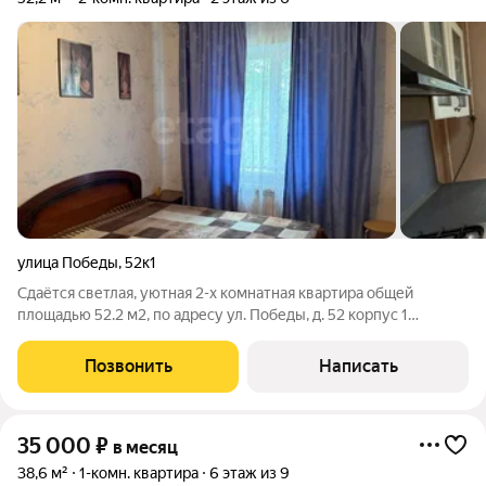
улица Победы
,
52к1
Сдаётся светлая, уютная 2-х комнатная квартира общей
площадью 52.2 м2, по адресу ул. Победы, д. 52 корпус 1
Расположена на 2 этаже 6 этажного дома 2004 года
постройки. Квартира предлагается с качественным хорошим
Позвонить
Написать
ремонтом, полной меблировкой и всей
35 000
₽
в месяц
38,6 м²
1-комн. квартира
6 этаж из 9