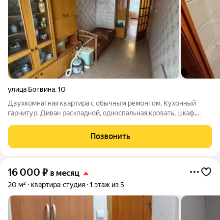
улица Ботвина
,
10
Двухкомнатная квартира с обычным ремонтом. Кухонный
гарнитур. Диван раскладной, односпальная кровать, шкаф,
письменный стол. Холодильник. Телевизор. Стиральная
машина малютка. Балкон.
Позвонить
16 000
₽
в месяц
20 м²
квартира-студия
1 этаж из 5