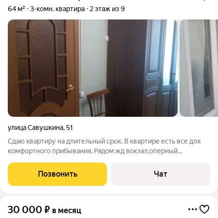
64 м²
3-комн. квартира
2 этаж из 9
улица Савушкина
,
51
Сдаю квартиру на длительный срок. В квартире есть все для
комфортного прибывания. Рядом жд вокзал,оперный
театр,александромариинская больница,спорткомплекс
Спартак,ярмарка. Ходит большое количество общественного
Позвонить
Чат
транспорта,очень движимое место.
30 000
₽
в месяц