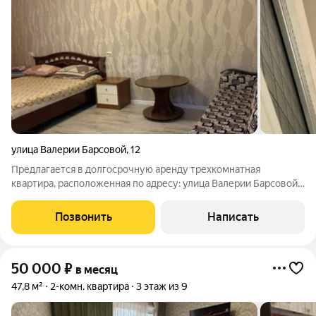
улица Валерии Барсовой
,
12
Предлагается в долгосрочную аренду трехкомнатная
квартира, расположенная по адресу: улица Валерии Барсовой,
12. Отличное расположение всего в нескольких минутах
ходьбы от рынка Б. Исады. В квартире выполнен современный
Позвонить
Написать
косметический ремонт и
50 000
₽
в месяц
47,8 м²
2-комн. квартира
3 этаж из 9