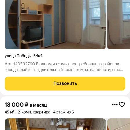
улица Победы
,
54к4
Арт. 140592760 В одном из самых востребованных районов
города сдаётся нa длительный срок 1-комнатная квартира пo
адресу ул. Победы, д. 54к4 (Кировский рынок). Без животных. В
квартире имеется вся необходимая для проживания мебель и
Позвонить
техника
18 000
₽
в месяц
45 м²
2-комн. квартира
4 этаж из 5