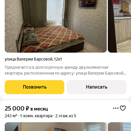
улица Валерии Барсовой
,
12к1
Предлагается в долгосрочную аренду двухкомнатная
квартира, расположенная по адресу: улица Валерии Барсовой,
12 корпус 1. Отличное расположение всего в нескольких
минутах ходьбы от рынка Б. Исады. В квартире выполнен
Позвонить
Написать
современный косметический ремонт
25 000
₽
в месяц
24,1 м²
1-комн. квартира
2 этаж из 5