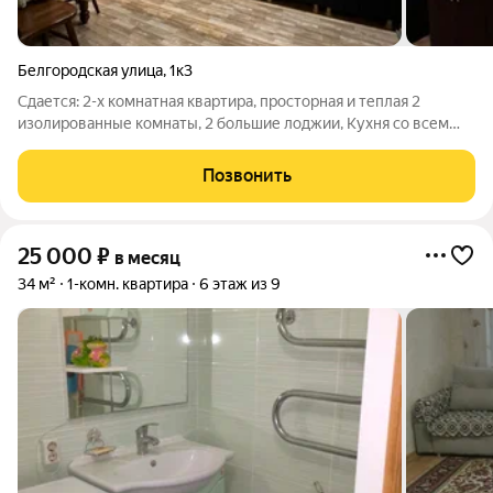
Белгородская улица
,
1к3
Сдается: 2-х комнатная квартира, просторная и теплая 2
изолированные комнаты, 2 большие лоджии, Кухня со всем
необходимым, мебель и техника Установлены новые счетчики,
электрика и сантехника в рабочем состоянии. Здесь все
Позвонить
отлично- и с
25 000
₽
в месяц
34 м²
1-комн. квартира
6 этаж из 9