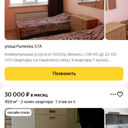
улица Рылеева
,
57А
Коммунальные услуги от 5000р Звонить с 08-00 до 22-00
!!!!!!! Квартиры гостиничного типа.( 4 квартиры 1 кухня)
Санузел смежный. Окна ПВХ. Пол ламинат, в ванной плитка. В
квартире телевизор мягкая мебель ,шкаф, сплит - система,
Позвонить
кухонный гарнитур,
30 000
₽
в месяц
49,9 м²
2-комн. квартира
1 этаж из 5
онлайн показ