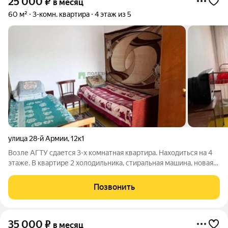
25 000
₽
в месяц
60 м²
3-комн. квартира
4 этаж из 5
улица 28-й Армии
,
12к1
Возле АГТУ сдается 3-х комнатная квартира. Находиться на 4
этаже. В квартире 2 холодильника, стиральная машина, новая
газовая плита и микроволновая печь. В квартире есть вся
необходимая посуда. Так же 4 кровати и много мест для
Позвонить
хранения. Готовы
35 000
₽
в месяц