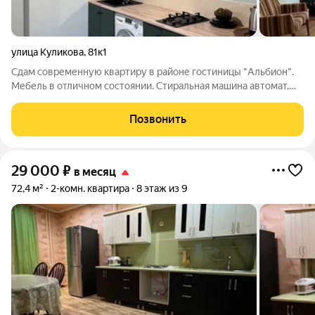
улица Куликова
,
81к1
Сдам современную квартиру в районе гостиницы "Альбион".
Мебель в отличном состоянии. Стиральная машина автомат,
телевизор, микроволновая печь, сплит-система, холодильник.
Посуда. Интернет.
Позвонить
29 000
₽
в месяц
72,4 м²
2-комн. квартира
8 этаж из 9