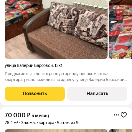
улица Валерии Барсовой
,
12к1
Предлагается в долгосрочную аренду однокомнатная
квартира, расположенная по адресу: улица Валерии Барсовой,
12 корпус 1. Отличное расположение всего в нескольких
минутах ходьбы от рынка Б. Исады. В квартире выполнен
Позвонить
Написать
современный косметический ремонт
70 000
₽
в месяц
76,4 м²
3-комн. квартира
5 этаж из 9