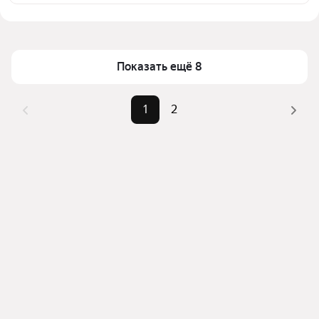
выбранном районе
Цена за квадратный метр
371 — 1 207 ₽
Помимо удобной сортировки по цене аренды вы 
Площадь
20 — 120 м²
можете отсортировать результаты по стоимости 
квадратного метра или площади
Показать ещё 8
1
2