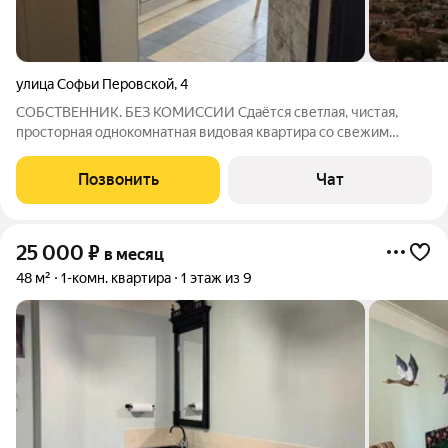
улица Софьи Перовской
,
4
СОБСТВЕННИК. БЕЗ КОМИССИИ Сдаётся светлая, чистая,
просторная однокомнатная видовая квартира со свежим
ремонтом (делали для себя) в современном доме 2015 года
постройки. Общая площадь 45 кв. м, жилая площадь 24 кв. м,
Позвонить
Чат
кухня 12 кв. м. В квартире
25 000
₽
в месяц
48 м²
1-комн. квартира
1 этаж из 9