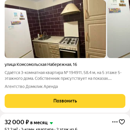
улица Комсомольская Набережная
,
16
Сдаётся 3-комнатная квартира № 194911, 58.4 м, на 5 этаже 5-
этажного дома. Собственник присутствует на показах.
Коммунальные платежи включены в стоимость. Счетчики
Агентство Домклик Аренда
включены в стоимость. По условиям проживания: можно с
детьми, можно с питомцами. Срок
Позвонить
32 000
₽
в месяц
52,2 м²
2-комн. квартира
2 этаж из 6