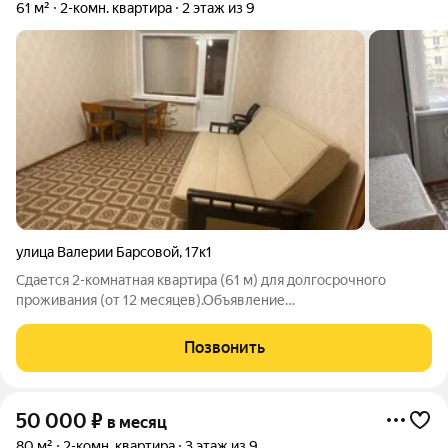
61 м²
2-комн. квартира
2 этаж из 9
улица Валерии Барсовой
,
17к1
Сдается 2-комнатная квартира (61 м) для долгосрочного
проживания (от 12 месяцев).Объявление
актуально,регистрацию не делаем. Ключевой особенностью
является то, что квартира не имела предыдущих арендных
Позвонить
периодов потенциальный арендатор станет первым
50 000
₽
в месяц
80 м²
2-комн. квартира
3 этаж из 9