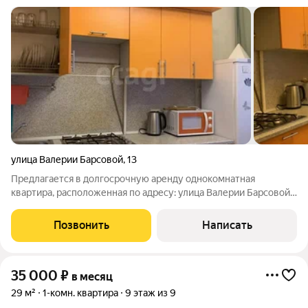
улица Валерии Барсовой
,
13
Предлагается в долгосрочную аренду однокомнатная
квартира, расположенная по адресу: улица Валерии Барсовой,
13. Отличное расположение всего в нескольких минутах
ходьбы от рынка Б. Исады. В квартире выполнен современный
Позвонить
Написать
косметический ремонт и
35 000
₽
в месяц
29 м²
1-комн. квартира
9 этаж из 9