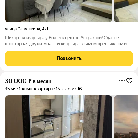
улица Савушкина
,
4к1
Шикарная квартира у Волги в центре Астрахани! Сдаётся
просторная двухкомнатная квартира в самом престижном и
зелёном районе города. Рядом всё для идеальной жизни:
набережная реки Волга и стадион в шаговой доступности. О
Позвонить
квартире: Светлые, уютные и
30 000
₽
в месяц
45 м²
1-комн. квартира
15 этаж из 16