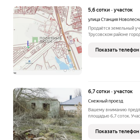
5,6 сотки · участок
улица Станция Новолесн
Продаётся земельный уч
Трусовском районе горо
составляет 6 соток Учас
позволит легко спланир
Показать телефон
пути обеспечивают хор
6,7 сотки · участок
Снежный проезд
Вашему вниманию предл
площадью 6,7 соток. Учас
ул. Снежная; с/т «Медик»
Участок отмежеван, земл
Показать телефон