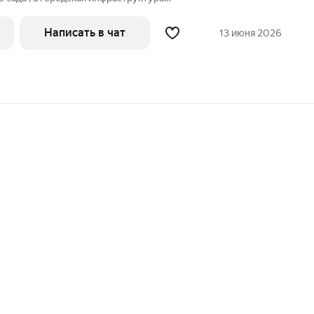
зможно, этот вариант специально для вас!
Товарищество "Авиатор" расположено в
Написать в чат
13 июня 2026