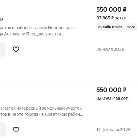
550 000
₽
97 865 ₽ за сот.
ая
онлайн показ
торг
асток в районе станции Новолесная в
да Астрахани Площадь участка
ток имеет правильную форму, что
овать застройку Удобные подъездные
25 июля 2026
оший
550 000
₽
82 090 ₽ за сот.
агается интересный земельный участок
ток в черте города - в Советском районе,
 ССЗ "30 лет Октября" (Тридцатка).
я в собственности, кадастровый номер
17 февраля 2026