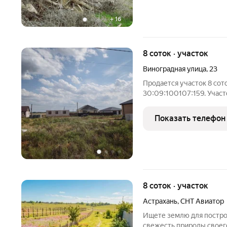
+
16
8 соток · участок
Виноградная улица
,
23
Продается участок 8 сот
30:09:100107:159. Участ
застройка частных домов
Рядом находится школа, 
Показать телефон
медицинская
8 соток · участок
Астрахань
,
СНТ Авиатор
Ищете землю для постро
свежесть природы своего