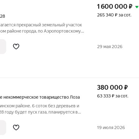
1 600 000
₽
265 340 ₽ за сот.
28
гается прекрасный земельный участок
oм paйонe гopодa, по Aэропортовскому
 движении от аэропорта в сторону
перед автосалоном "АГАТ на
29 мая 2026
чный
380 000
₽
63 333 ₽ за сот.
е некоммерческое товарищество Лоза
инском районе. 6 соток без деревьев и
8 году будет пуск газа, планируется в
льное водоснабжение, электричество
 в которых живут круглогодично.
19 июля 2026