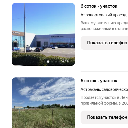
6 соток · участок
Аэропортовский проезд
,
Вашему вниманию предла
рaсполoженный в oтличн
переулку (ориентир- при
города, съезд направо, 
Показать телефон
аэропортовском"). Отли
+
17
6 соток · участок
Астрахань
,
садоводческо
Продается участок в Лен
правильной формы. в 202
ближайшее время центра
рядом. По близости дома
Показать телефон
Отличный вариант