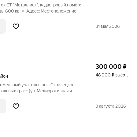
ок СТ "Металлист", кадастровый номер:
ь: 600 кв. м. Адрес: Местоположение
но ориентира, расположенного в
ый адрес ориентира: обл. Астраханская, г.
31 мая 2026
300 000
₽
48 000 ₽ за сот.
айон
емельный участок в пос. Стрелецкое,
альных трасс (ул. Мелиоративная и
 "Газпром". Участок 6,25 соток,
троительство жилого дома, в
3 августа 2026
ан,