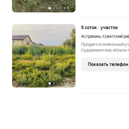
+
3
5 соток · участок
Астрахань
,
Советский ра
Продается земельный уча
Судоремонтник, вблизи 4
оформлен в собственнос
очень быстро расстраива
Показать телефон
выстроены коттеджи.
+
8