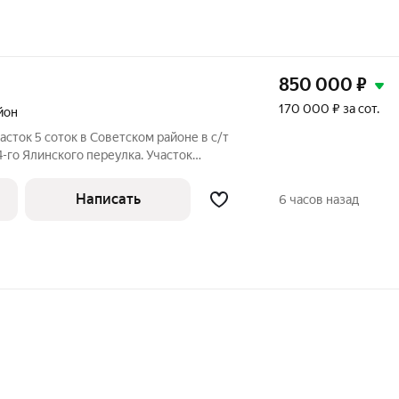
850 000
₽
170 000 ₽ за сот.
йон
сток 5 соток в Советском районе в с/т
-го Ялинского переулка. Участок
ть. Документы готовы к продаже. Район
ется. С двух сторон участка уже
Написать
6 часов назад