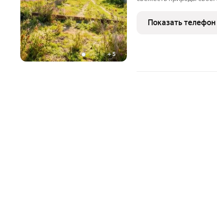
остается доступной ? Во
Расположение: Садовое 
Показать телефон
черте
+
5