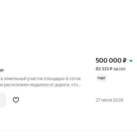
500 000
₽
83 333 ₽ за сот.
ая
торг
ся земельный участок площадью 6 соток
ок расположен недалеко от дороги, что
руглогодичный подъезд. Все
ии находятся рядом, что значительно
27 июля 2026