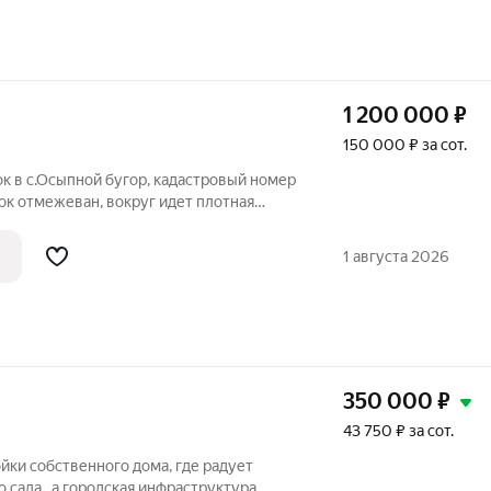
1 200 000
₽
150 000 ₽ за сот.
ок в с.Осыпной бугор, кадастровый номер
ок отмежеван, вокруг идет плотная
. Все коммуникации около участка.
детский сад, магазин Пятерочка,
1 августа 2026
350 000
₽
43 750 ₽ за сот.
йки собственного дома, где радует
 сада , а городская инфраструктура