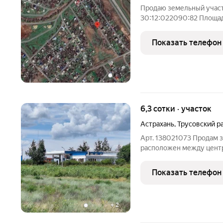
Продаю земельный участ
30:12:022090:82 Площад
установлено относитель
границах участка. Почтов
Показать телефон
Астрахань,
6,3 сотки · участок
Астрахань
,
Трусовский р
Арт. 138021073 Продам з
расположен между центр
объездная трасса) за АЗС
правильной формы, под с
Показать телефон
собственности, отмежев
+
2