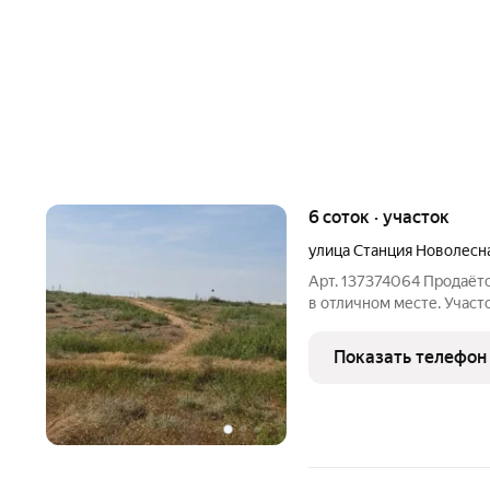
6 соток · участок
улица Станция Новолесн
Арт. 137374064 Продаёт
в отличном месте. Участ
обеспечивает удобный к
необходимые коммуникац
Показать телефон
упрощает строительство